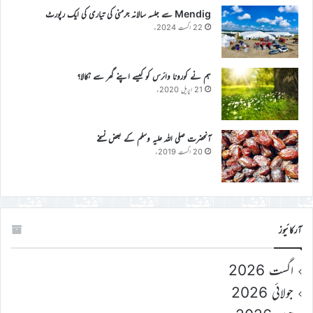
Mendig سے جلسہ سالانہ جرمنی کی تیاری کی ایک رپورٹ
22 اگست 2024ء
ہم نے کورونا وائرس کو کیسے اپنے گھر سے نکالا؟
21 اپریل 2020ء
آنحضرت صلی اللہ علیہ وسلم کے بعض نسخے
20 اگست 2019ء
آرکائیوز
اگست 2026
جولائی 2026