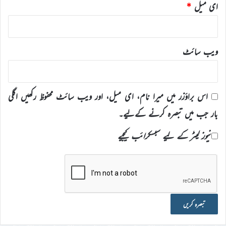
ای میل
*
ویب‌ سائٹ
اس براؤزر میں میرا نام، ای میل، اور ویب سائٹ محفوظ رکھیں اگلی
بار جب میں تبصرہ کرنے کےلیے۔
نیوز لیٹر کے لیے سبسکرائب کیجیے