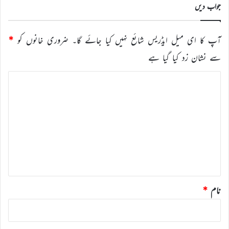
جواب دیں
آپ کا ای میل ایڈریس شائع نہیں کیا جائے گا۔
ضروری خانوں کو
*
سے نشان زد کیا گیا ہے
ت
ب
ص
ر
ہ
*
نام
*