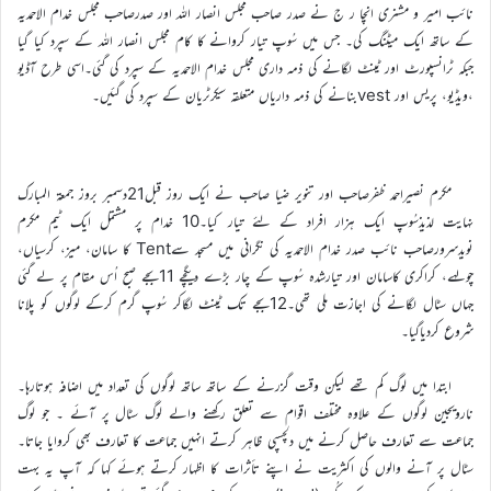
نائب امیر و مشنری انچا ر ج نے صدر صاحب مجلس انصار اللہ اور صدرصاحب مجلس خدام الاحمدیہ
کے ساتھ ایک میٹنگ کی۔ جس میں سُوپ تیار کروانے کا کام مجلس انصار اللہ کے سپرد کیا گیا
جبکہ ٹرانسپورٹ اور ٹینٹ لگانے کی ذمہ داری مجلس خدام الاحمدیہ کے سپرد کی گئی۔اسی طرح آڈیو
،ویڈیو، پریس اور vestبنانے کی ذمہ داریاں متعلقہ سیکرٹریان کے سپرد کی گئیں۔
مکرم نصیراحمد ظفرصاحب اور تنویر ضیا صاحب نے ایک روز قبل21دسمبر بروز جمعۃ المبارک
نہایت لذیذسُوپ ایک ہزار افراد کے لئے تیار کیا۔10 خدام پر مشتمل ایک ٹیم مکرم
نویدسرورصاحب نائب صدر خدام الاحمدیہ کی نگرانی میں مسجد سےTent کا سامان، میز، کرسیاں،
چولہے، کراکری کاسامان اور تیارشدہ سُوپ کے چار بڑے دیگچے 11بجے صبح اُس مقام پر لے گئی
جہاں سٹال لگانے کی اجازت ملی تھی۔12بجے تک ٹینٹ لگاکر سُوپ گرم کرکے لوگوں کو پلانا
شروع کردیاگیا۔
ابتدا میں لوگ کم تھے لیکن وقت گزرنے کے ساتھ ساتھ لوگوں کی تعداد میں اضافہ ہوتارہا۔
نارویجین لوگوں کے علاوہ مختلف اقوام سے تعلق رکھنے والے لوگ سٹال پر آئے ۔ جو لوگ
جماعت سے تعارف حاصل کرنے میں دلچسپی ظاہر کرتے انہیں جماعت کا تعارف بھی کروایا جاتا۔
سٹال پر آنے والوں کی اکثریت نے اپنے تأثرات کا اظہار کرتے ہوئے کہا کہ آپ یہ بہت