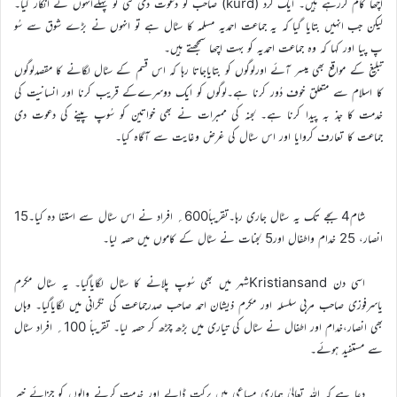
اچھا کام کررہے ہیں۔ ایک کُرد (kurd) صاحب کو دعوت دی گئی تو پہلےانہوں نے انکار کیا۔
لیکن جب انہیں بتایا گیا کہ یہ جماعت احمدیہ مسلمہ کا سٹال ہے تو انہوں نے بڑے شوق سے سُو
پ پیا اور کہا کہ وہ جماعت احمدیہ کو بہت اچھا سمجھتے ہیں۔
تبلیغ کے مواقع بھی میسر آئے اورلوگوں کو بتایاجاتا رہا کہ اس قسم کے سٹال لگانے کا مقصدلوگوں
کا اسلام سے متعلق خوف دُور کرنا ہے۔لوگوں کو ایک دوسرےکے قریب کرنا اور انسانیت کی
خدمت کا جذ بہ پیدا کرنا ہے۔ لجنہ کی ممبرات نے بھی خواتین کو سُوپ پینے کی دعوت دی
جماعت کا تعارف کروایا اور اس سٹال کی غرض وغایت سے آگاہ کیا۔
شام4 بجے تک یہ سٹال جاری رہا۔تقریباً600؍ افراد نے اس سٹال سے استفا دہ کیا۔15
انصار، 25 خدام واطفال اور5 لجنات نے سٹال کے کاموں میں حصہ لیا۔
اسی دن Kristiansandشہر میں بھی سُوپ پلانے کا سٹال لگایاگیا۔ یہ سٹال مکرم
یاسرفوزی صاحب مربی سلسلہ اور مکرم ذیشان احمد صاحب صدرجماعت کی نگرانی میں لگایاگیا۔ وہاں
بھی انصار،خدام اور اطفال نے سٹال کی تیاری میں بڑھ چڑھ کر حصہ لیا۔ تقریباً 100؍ افراد سٹال
سے مستفید ہوئے۔
دعا ہے کہ اللہ تعالیٰ ہماری مساعی میں برکت ڈالے اور خدمت کرنے والوں کو جزائے خیر