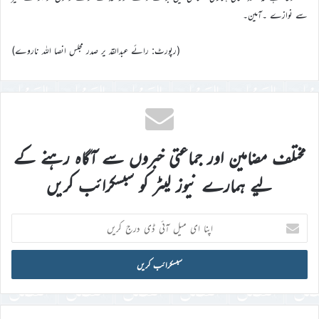
سے نوازے ۔آمین۔
(رپورٹ: رائے عبدالقد یر صدر مجلس انصا اللہ ناروے)
مختلف مضامین اور جماعتی خبروں سے آگاہ رہنے کے
لیے ہمارے نیوز لیٹر کو سبسکرائب کریں
اپنا
ای
میل
آئی
ڈی
درج
کریں