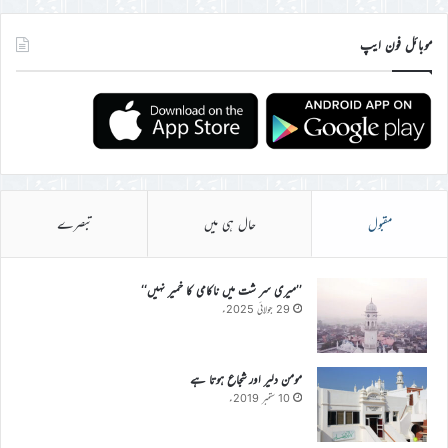
موبائل فون ایپ
مقبول
حال ہی میں
تبصرے
’’میری سر شت میں ناکامی کا خمیر نہیں‘‘
29 جولائی 2025ء
مومن دلیر اور شجاع ہوتا ہے
10 ستمبر 2019ء