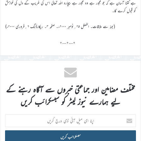
ہے کتنا آسان ہے کہ جو مجبور ہے وہ مجبور ہے بیچارہ اللہ تعالیٰ اس کی غریب کے دل کی خواہش
کو قبول کرے گا۔
(لجنہ سے ملاقات۔ الفضل ۲۵؍نومبر ۲۰۰۰ء۔ صفحہ ۴۔ ریکارڈنگ ۶؍فروری ۲۰۰۰ء)
٭…٭…٭
مختلف مضامین اور جماعتی خبروں سے آگاہ رہنے کے
لیے ہمارے نیوز لیٹر کو سبسکرائب کریں
اپنا
ای
میل
آئی