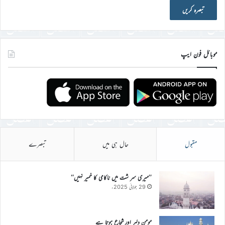
موبائل فون ایپ
مقبول
حال ہی میں
تبصرے
’’میری سر شت میں ناکامی کا خمیر نہیں‘‘
29 جولائی 2025ء
مومن دلیر اور شجاع ہوتا ہے