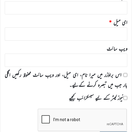
ای میل
*
ویب‌ سائٹ
اس براؤزر میں میرا نام، ای میل، اور ویب سائٹ محفوظ رکھیں اگلی
بار جب میں تبصرہ کرنے کےلیے۔
نیوز لیٹر کے لیے سبسکرائب کیجیے