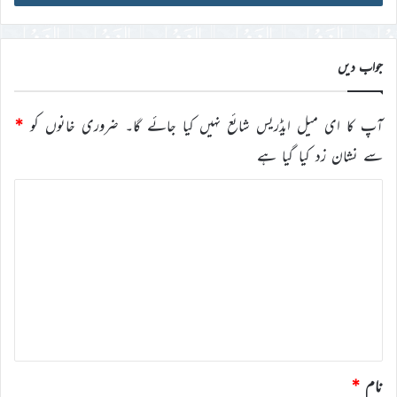
ڈی
درج
کریں
جواب دیں
آپ کا ای میل ایڈریس شائع نہیں کیا جائے گا۔
ضروری خانوں کو
*
سے نشان زد کیا گیا ہے
ت
ب
ص
ر
ہ
*
نام
*