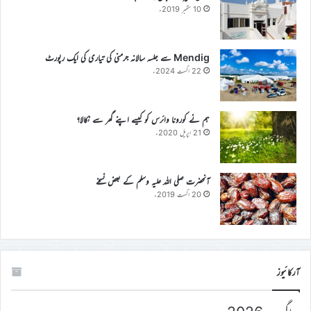
10 ستمبر 2019ء
Mendig سے جلسہ سالانہ جرمنی کی تیاری کی ایک رپورٹ
22 اگست 2024ء
ہم نے کورونا وائرس کو کیسے اپنے گھر سے نکالا؟
21 اپریل 2020ء
آنحضرت صلی اللہ علیہ وسلم کے بعض نسخے
20 اگست 2019ء
آرکائیوز