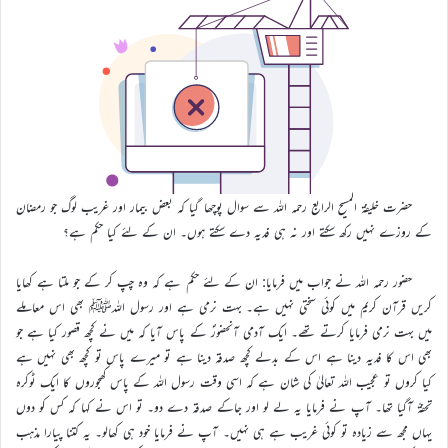
حضرت خلیفۃ المسیح الرابع رحمہ اللہ سے سوال پوچھا گیا کہ بعض بیمار اور غریب لوگ جو رمضان
کے روزے نہیں رکھ سکتے اور نہ ہی فدیہ دے سکتے ہوں۔ ان کے لئے کیا حکم ہے؟
حضور رحمہ اللہ نے جواب میں فرمایا: ان کے لئے حکم ہے کہ وہ چپ کر کے جو ملتا ہے کھایا
کریں قرآن کریم میں کوئی سختی نہیں ہے۔ بہت نرمی ہے اور رسول اللہﷺ بھی اس معاملے
میں بہت نرمی فرمایا کرتے تھے۔ ایک آدمی آنحضورؐ کے پاس آیا کہ میں نے کچھ قصور کیا ہے جو
بھی اس کا فدیہ دینا ہے اس کے بدلے کچھ صدقہ دینا ہے تو میرے پاس تو کچھ بھی نہیں ہے
کیا کروں تو عجیب اللہ تعالیٰ کی شان ہے کہ اسی وقت رسول اللہ کے پاس کھجوروں کا ایک ٹوکرہ
تحفۃً آگیا تھا۔ آپ نے فرمایا یہ لے لو اور جاکے صدقہ دے دو۔ تو اس نے کہا کہ کس کو دوں
یہاں مجھ سے زیادہ تو کوئی غریب ہے ہی نہیں۔ آپ نے فرمایا خود ہی کھالو۔ یہ کتنا پیارا مذہب