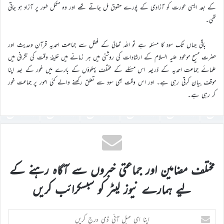
کے بعد ایسی عورت کو آزادی کے پورے حقوق مل جاتے تھے اور وہ مکمل طور پر آزاد ہو جاتی
تھی۔
باقی جہاں تک سود کا مسئلہ ہے تو اللہ تعالیٰ کے فضل سے جماعت احمدیہ قرآن وحدیث اور
حضرت مسیح موعود علیہ السلام کے ارشادات کی روشنی میں ہر زمانے میں خلیفۂ وقت کی نگرانی میں
علمائے جماعت احمدیہ کے ذریعہ اس مسئلے کے مختلف پہلوؤں کے بارے میں غور کے بعد اپنا
موقف بیان کرتی رہی ہے۔ اور اس وقت بھی سود سے تعلق رکھنے والے کئی امور پر جماعت غور
کر رہی ہے۔
مختلف مضامین اور جماعتی خبروں سے آگاہ رہنے کے
لیے ہمارے نیوز لیٹر کو سبسکرائب کریں
اپنا