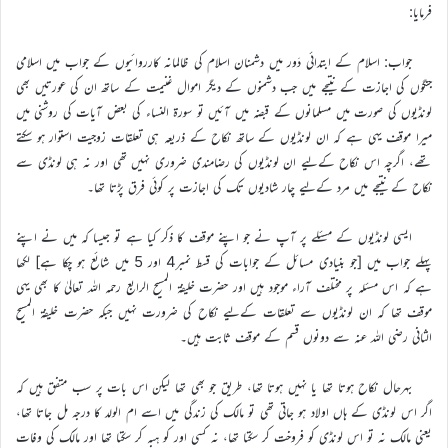
فرمایا:
جواب: اسلام کے ابتدائی دَور میں دشمنان اسلام کی ظالمانہ کارروائیوں کے جواب میں اسلامی
جنگوں کی اجازت کے نتیجے میں جب دشمنوں کے دیگر اموال غنیمت کے ساتھ ان کی عورتیں بھی
لونڈیوں کی صورت میں مسلمانوں کے قبضہ میں آئیں تو سورۃ النساء کی بعض آیات کی روشنی میں
میرا موقف یہی ہے کہ ان لونڈیوں کے ساتھ نکاح کے ذریعہ ہی تعلقات زوجیت استوار ہو سکتے
تھے، اگرچہ اس نکاح کےلیے ان لونڈیوں کی رضامندی ضروری نہیں تھی اور نہ ہی لونڈی سے
نکاح کے نتیجے میں مرد کےلیے چار شادیوں تک کی اجازت پر کوئی فرق پڑتا تھا۔
ایسی لونڈیوں کے مسئلے پر آپ نے جو اپنے موقف کا ذکر کیا ہے تو جیسا کہ میں نے اپنے
پہلے جواب میں [جو بنیادی مسائل کے جوابات کی قسط نمبر4 اور 5 میں شائع ہو چکا ہے] لکھا
ہے کہ اس مسئلہ پر مختلف آراء موجود ہیں اور حضرت خلیفۃ المسیح الرابع رحمہ اللہ تعالیٰ کا بھی یہی
موقف تھا کہ ان لونڈیوں سے تعلقات کےلیے نکاح کی ضرورت نہیں جبکہ حضرت خلیفۃ المسیح
الثانی رضی اللہ عنہ سے دونوں قسم کے موقف ثابت ہیں۔
بہرحال نکاح ہوتا تھا یا نہیں ہوتا تھا، طریق جو بھی تھا لیکن اس بات پر سب متفق ہیں کہ
اگر اس لونڈی کے ہاں اولاد ہو جاتی تھی تو مالک کی زندگی میں اسے ام الولد کا درجہ مل جاتا تھا،
یعنی مالک نہ تو اس لونڈی کو فروخت کر سکتا تھا، نہ کسی اور کو ہبہ کر سکتا تھا اور مالک کی وفات