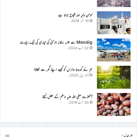
مومن دلیر اور شجاع ہوتا ہے
10 ستمبر 2019ء
Mendig سے جلسہ سالانہ جرمنی کی تیاری کی ایک رپورٹ
22 اگست 2024ء
ہم نے کورونا وائرس کو کیسے اپنے گھر سے نکالا؟
21 اپریل 2020ء
آنحضرت صلی اللہ علیہ وسلم کے بعض نسخے
20 اگست 2019ء
آرکائیوز