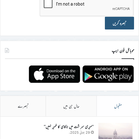
موبائل فون ایپ
مقبول
حال ہی میں
تبصرے
’’میری سر شت میں ناکامی کا خمیر نہیں‘‘
29 جولائی 2025ء