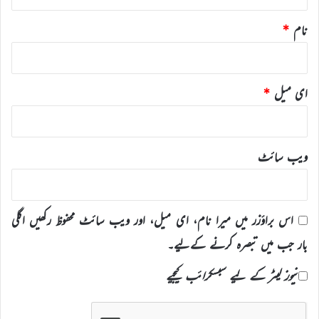
نام
*
ای میل
*
ویب‌ سائٹ
اس براؤزر میں میرا نام، ای میل، اور ویب سائٹ محفوظ رکھیں اگلی
بار جب میں تبصرہ کرنے کےلیے۔
نیوز لیٹر کے لیے سبسکرائب کیجیے