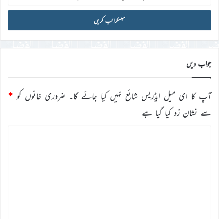
ای
میل
آئی
ڈی
درج
کریں
جواب دیں
آپ کا ای میل ایڈریس شائع نہیں کیا جائے گا۔
ضروری خانوں کو
*
سے نشان زد کیا گیا ہے
ت
ب
ص
ر
ہ
*