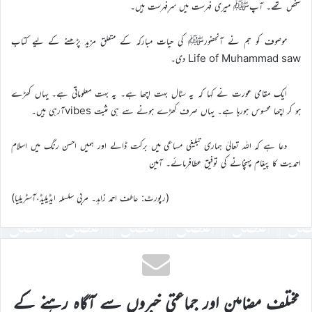
شخص تھے۔ آپﷺ میری فہرست میں سرِفہرست ہیں۔
موصوف کو ہم نے آنحضورﷺ کی حیات مبارکہ کے متعلق مزید پڑھنے کے لیے کتاب
Life of Muhammad saw دی۔
ایک مقامی عورت نے کہا کہ یہ سٹال بہت اچھا ہے۔ یہ بہت معلوماتی ہے۔ یہاں کھڑے
ہو کر اچھا محسوس ہورہا ہے۔ یہاں صرف کھڑے ہونے سے ہی مثبت vibesآرہی ہیں۔
دعا ہے کہ اللہ تعالیٰ ہماری تبلیغی مساعی میں برکت ڈالے اور ہمیں احسن رنگ میں اسلام
احمدیت کا پیغام پہنچانے کی توفیق عطافرمائے۔ آمین
(رپورٹ: عاطف احمد زاہد۔ مربی سلسلہ ایڈیلیڈ،آسٹریلیا)
مختلف مضامین اور جماعتی خبروں سے آگاہ رہنے کے