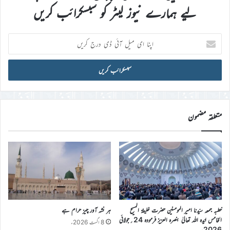
لیے ہمارے نیوز لیٹر کو سبسکرائب کریں
اپنا
ای
میل
آئی
ڈی
درج
کریں
متعلقہ مضمون
خطبہ جمعہ سیّدنا امیر المومنین حضرت خلیفۃ المسیح
ہر نشہ آور چیز حرام ہے
الخامس ایّدہ اللہ تعالیٰ بنصرہ العزیز فرمودہ 24؍جولائی
8 اگست 2026ء
2026ء