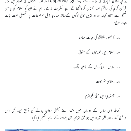
چنانچہ مقامی آبادی کی جانب سے بہت اچھا response ملا اور سینکڑوں کی تعداد میں لوگ
قرآن کریم کی نمائش اور بکسٹال کو دیکھنےکے لیے تشریف لائے۔ ہم نے ان کو اسلام کی پرامن
تعلیم سے آگاہ کیا۔ علاوہ ازیں کافی لوگوں کےساتھ مندرجہ ذیل موضوعات پر تفصیلی بحث بات
چیت ہوئی:
٭…آنحضور ﷺ کی حیات مبارکہ
٭…اسلام میں عورتوں کے حقوق
٭…روس اوریوکرائن کے مابین جنگ
٭…اسلامی شریعت
٭…آسٹریلیا میں ملٹی کلچرازم
الحمدللہ اس سٹال کے دوران ہمیں متعدد نئے تبلیغی روابط بنانے کی توفیق ملی۔ کل دس
جماعتی کتب اور کثیر تعداد میں جماعتی لٹریچر بھی پڑھنے کے لیے تقسیم کیا گیا۔