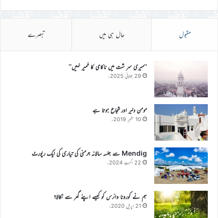
مقبول
حال ہی میں
تبصرے
’’میری سر شت میں ناکامی کا خمیر نہیں‘‘
29 جولائی 2025ء
مومن دلیر اور شجاع ہوتا ہے
10 ستمبر 2019ء
Mendig سے جلسہ سالانہ جرمنی کی تیاری کی ایک رپورٹ
22 اگست 2024ء
ہم نے کورونا وائرس کو کیسے اپنے گھر سے نکالا؟
21 اپریل 2020ء