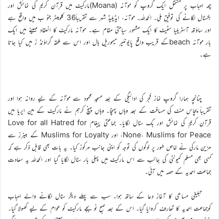
چھ احباب پر مشتمل ایک گروپ کو موآنہ (Moana)مارکیٹ میں قرآن کریم کی نمائش اور
بکسٹال لگانے کی توفیق ملی۔ الحمدللہ۔ موآنہ، ایڈیلیڈ شہر سے تقریباً36 کلومیٹر جنو ب میں واقع ہے
اور ساؤتھ آسٹریلیا سٹیٹ کا ایک مشہور سیاحتی مقام ہے۔ موآنہ مارکیٹ کا انعقاد مہینے میں ایک
بار موآنہ beachکے قریب واقع پایونئیر میموریل ہال اور اس سے ملحقہ گراؤنڈ ز میں کیا جاتا
ہے۔
چنانچہ ہمارا گروپ نماز فجر کی ادائیگی کے بعد مسجد محمود سے موآنہ کے لیے روانہ ہوا اور
تقریباً پچاس منٹ کی مسافت کے بعد وہاں پہنچا۔ وہاں پہنچ کرہم نے مارکیٹ کے مین ایریا میں
قرآن کریم کی نمائش اور بک سٹال لگایا۔ جماعتی پیغام Love for all Hatred for
None، Muslims for Peace، اور Muslims for Loyalty کے بینرز سے
مزین مارکی نے خاص طور پر لوگوں کی توجہ کو اپنی جانب مرکوز کیا۔ یہ بات بھی قابل ذکر ہے کہ
کسی بھی مسلم کمیونٹی کی جانب سے اس مارکیٹ میں پہلی بار سٹال لگایا گیا اور الحمدللہ یہ سعادت
جماعت احمدیہ کے حصہ میں آئی۔
تبلیغی مساعی کا آغاز دعا کے ساتھ ہوا۔ سب سے پہلے دیگر سٹال لگانے والے احباب
کوجماعت احمدیہ کا تعارف کروایا گیا۔ اس کے بعد صبح نو بجے مارکیٹ کو عوام کے لیے کھولا گیا۔