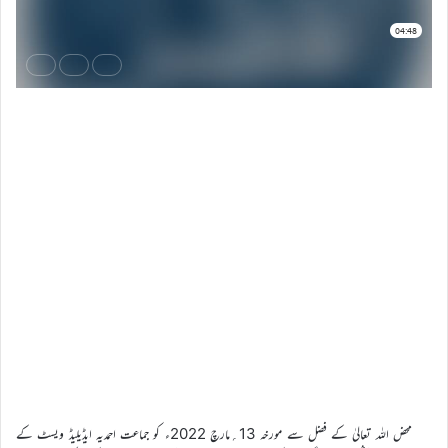
محض اللہ تعالیٰ کے فضل سے مورخہ 13؍مارچ 2022ء کو جماعت احمدیہ ایڈیلیڈ ویسٹ کے