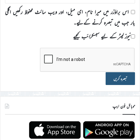
اس براؤزر میں میرا نام، ای میل، اور ویب سائٹ محفوظ رکھیں اگلی
بار جب میں تبصرہ کرنے کےلیے۔
نیوز لیٹر کے لیے سبسکرائب کیجیے
موبائل فون ایپ