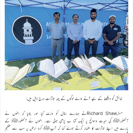
نمائش کو دیکھنے کے لیے آنے والے لوگوں کے چند تاثرات درج ذیل ہیں:
مسٹرRichard Shawنے ہمارے سٹال کو وزٹ کیا اور بتایا کہ انہوں نے
آنحضورﷺ کی سیرت وسوانح پر ایک کتا ب پڑھی ہوئی ہے۔ انہوں نے آنحضورﷺ کے
بارے میں اپنے تاثرات کا اظہار کرتے ہوئے کہا کہ آپﷺ کرۂ ارض پر سب سے عظیم