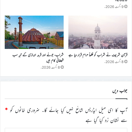
9 اگست 2026ء
قرآن شریف نے شراب کو قطعاً حرام قرار دیا ہے
شراب، جوئے اور قرعہ اندازی کے تیر سب
شیطانی کام ہیں
8 اگست 2026ء
8 اگست 2026ء
جواب دیں
آپ کا ای میل ایڈریس شائع نہیں کیا جائے گا۔
ضروری خانوں کو
*
سے نشان زد کیا گیا ہے