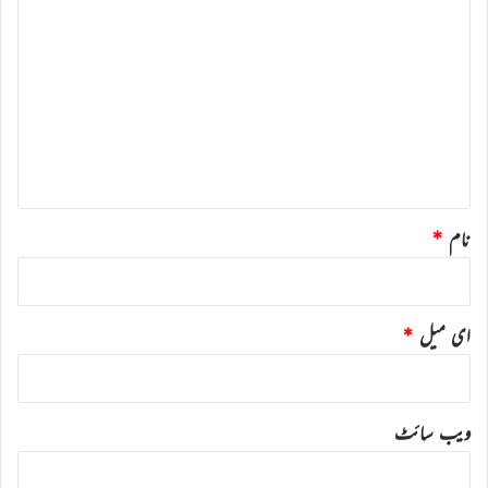
ت
ب
ص
ر
ہ
*
نام
*
ای میل
*
ویب‌ سائٹ