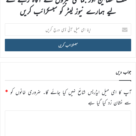
لیے ہمارے نیوز لیٹر کو سبسکرائب کریں
اپنا
ای
میل
آئی
ڈی
درج
کریں
جواب دیں
آپ کا ای میل ایڈریس شائع نہیں کیا جائے گا۔
ضروری خانوں کو
*
سے نشان زد کیا گیا ہے
ت
ب
ص