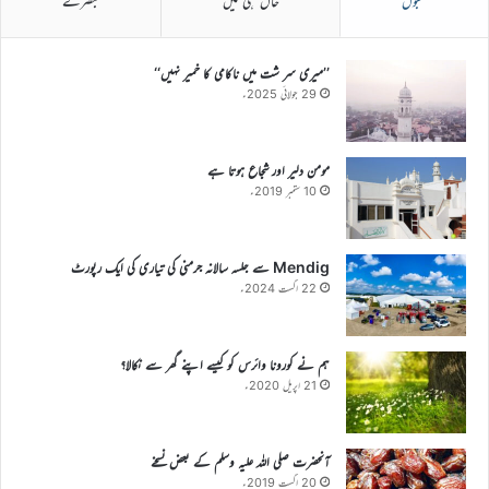
مقبول
حال ہی میں
تبصرے
’’میری سر شت میں ناکامی کا خمیر نہیں‘‘
29 جولائی 2025ء
مومن دلیر اور شجاع ہوتا ہے
10 ستمبر 2019ء
Mendig سے جلسہ سالانہ جرمنی کی تیاری کی ایک رپورٹ
22 اگست 2024ء
ہم نے کورونا وائرس کو کیسے اپنے گھر سے نکالا؟
21 اپریل 2020ء
آنحضرت صلی اللہ علیہ وسلم کے بعض نسخے
20 اگست 2019ء