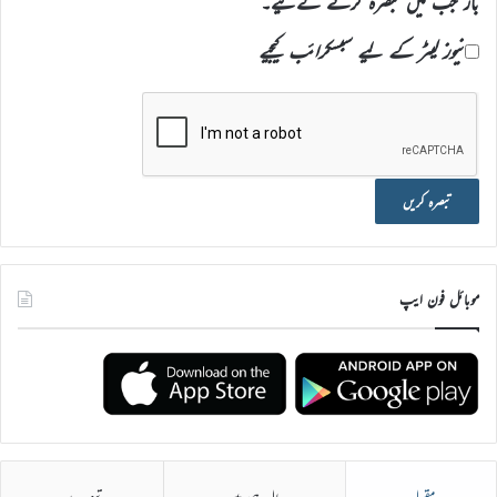
بار جب میں تبصرہ کرنے کےلیے۔
نیوز لیٹر کے لیے سبسکرائب کیجیے
موبائل فون ایپ