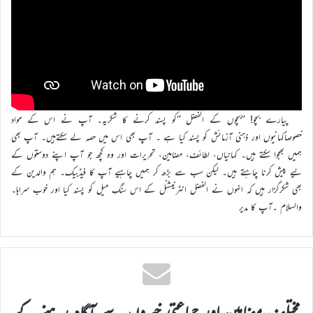
پیارے بچو! ’’بچوں کے الفضل ‘‘کو پسند کرنے کا شکریہ۔ آپ نے اس کے مواد
خصوصاًکہانیوں اور ذہنی آزمائش کو پسند کیا ہے ۔ آپ بھی اس میں حصہ لے سکتےہیں۔ آپ بھی
ہمیں بھجوا سکتے ہیں۔ کہانیاں، لطائف، مضامین، تحریرات اور وہ کچھ جو آپ اپنے دوستوں کے
لیے پیش کرنا چاہتے ہیں۔ لیکن سب سے بڑھ کر ہمیں چاہیے آپ کا فیڈبیک۔ ہم والدین کے
بھی شکرگزار ہیں کہ انہوں نے الفضل انٹرنیشنل کے اس سنگِ میل کو پسند کیا اور خوب سراہا۔
والسلام ۔آپ کا مدیر
مختلف مضامین اور جماعتی خبروں سے آگاہ رہنے کے