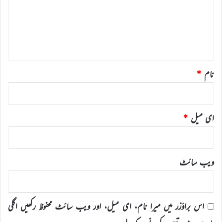
ر
ہ
*
نام
*
ای میل
*
ویب‌ سائٹ
اس براؤزر میں میرا نام، ای میل، اور ویب سائٹ محفوظ رکھیں اگلی