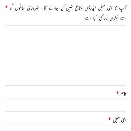
آپ کا ای میل ایڈریس شائع نہیں کیا جائے گا۔
ضروری خانوں کو
*
سے نشان زد کیا گیا ہے
ت
ب
ص
ر
ہ
*
نام
*
ای میل
*