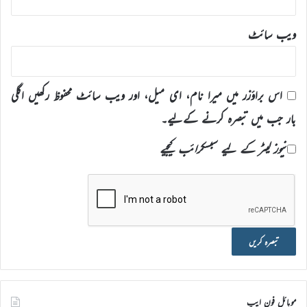
ویب‌ سائٹ
اس براؤزر میں میرا نام، ای میل، اور ویب سائٹ محفوظ رکھیں اگلی
بار جب میں تبصرہ کرنے کےلیے۔
نیوز لیٹر کے لیے سبسکرائب کیجیے
موبائل فون ایپ