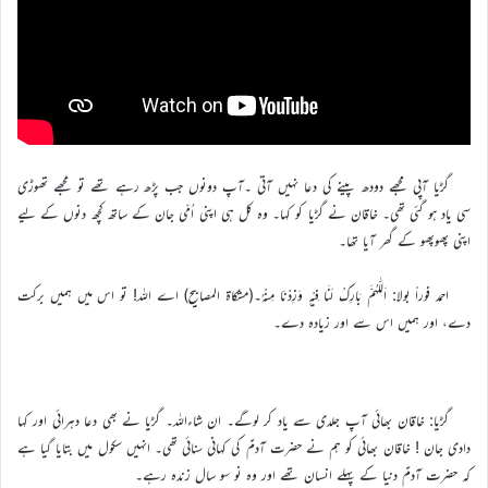
گڑیا آپی مجھے دودھ پینے کی دعا نہیں آتی ۔آپ دونوں جب پڑھ رہے تھے تو مجھے تھوڑی
سی یاد ہو گئی تھی۔ خاقان نے گڑیا کو کہا۔ وہ کل ہی اپنی اُمّی جان کے ساتھ کچھ دنوں کے لیے
اپنی پھوپھو کے گھر آیا تھا۔
احمد فوراً بولا: اَللّٰهُمَّ بَارِكْ لَنَا فِيْهِ وَزِدْنَا مِنْهُ۔(مشكاة المصابيح) اے اللہ! تو اس میں ہمیں برکت
دے، اور ہمیں اس سے اور زیادہ دے۔
گڑیا: خاقان بھائی آپ جلدی سے یاد کر لوگے۔ ان شاءاللہ۔ گڑیا نے بھی دعا دہرائی اور کہا
دادی جان ! خاقان بھائی کو ہم نے حضرت آدمؑ کی کہانی سنائی تھی۔ انہیں سکول میں بتایا گیا ہے
کہ حضرت آدمؑ دنیا کے پہلے انسان تھے اور وہ نو سو سال زندہ رہے۔