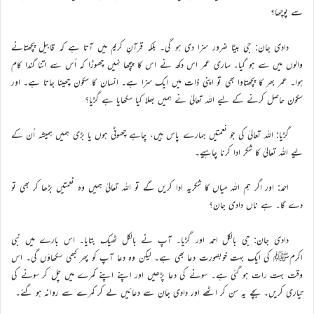
سے پوچھا؟
دادی جان: جی بیٹا ضرور سزا دی ہو گی۔ بلکہ قرآنِ کریم میں آتا ہے کہ قابیل پچھتانے
والوں میں سے ہو گیا۔ ساری عمر اس دکھ نے اس کا پیچھا نہیں چھوڑا کہ اُس سے اتنا گندا کام
ہوا۔ عمر بھر کا پچھتاوا بھی تو اپنی ذات میں ایک سزا ہے۔ انسان کا سکون چھینا جاتا ہے۔ اور
سکون حاصل کرنے کے لیے اللہ تعالیٰ نے ہمیں بھلا کیا سکھایا ہے گڑیا؟
گڑیا: اللہ تعالیٰ کی جو نعمتیں ہمارے پاس ہیں، چاہے چھوٹی ہوں یا بڑی ہمیں ہمیشہ اُن کے
لیے اللہ تعالیٰ کا شکر ادا کرنا چاہیے۔
احمد: اور اگر ہم اللہ میاں کا شکریہ ادا کریں گے تو اللہ تعالیٰ ہمیں وہ نعمتیں بڑھا کر بھی تو
دے گا۔ ہے ناں دادی جان؟
دادی جان: جی بالکل احمد اور گڑیا۔ آپ نے بالکل ٹھیک بتایا۔ اس بارے میں نبی
اکرمﷺ کی ایک بہت خوبصورت دعا بھی ہے۔ لیکن وہ دعا آپ کو پھر کبھی سکھاؤں گی۔ اس
وقت بہت رات ہو گئی ہے۔ سونے کی دعا پڑھیں اور اپنے اپنے کمرے میں چل کر سونے کی
تیاری کریں۔ بچے یہ سن کر اٹھے اور دادی جان سے دعائیں لے کر کمرے سے روانہ ہو گئے۔