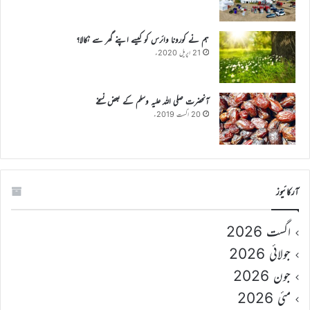
ہم نے کورونا وائرس کو کیسے اپنے گھر سے نکالا؟
21 اپریل 2020ء
آنحضرت صلی اللہ علیہ وسلم کے بعض نسخے
20 اگست 2019ء
آرکائیوز
اگست 2026
جولائی 2026
جون 2026
مئی 2026