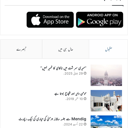
مقبول
حال ہی میں
تبصرے
’’میری سر شت میں ناکامی کا خمیر نہیں‘‘
29 جولائی 2025ء
مومن دلیر اور شجاع ہوتا ہے
10 ستمبر 2019ء
Mendig سے جلسہ سالانہ جرمنی کی تیاری کی ایک رپورٹ
22 اگست 2024ء