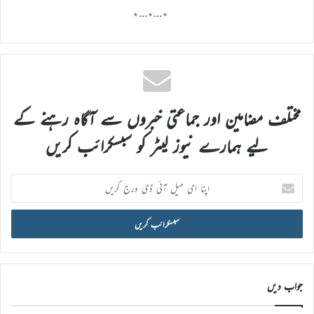
٭…٭…٭
مختلف مضامین اور جماعتی خبروں سے آگاہ رہنے کے
لیے ہمارے نیوز لیٹر کو سبسکرائب کریں
اپنا
ای
میل
آئی
ڈی
درج
کریں
جواب دیں