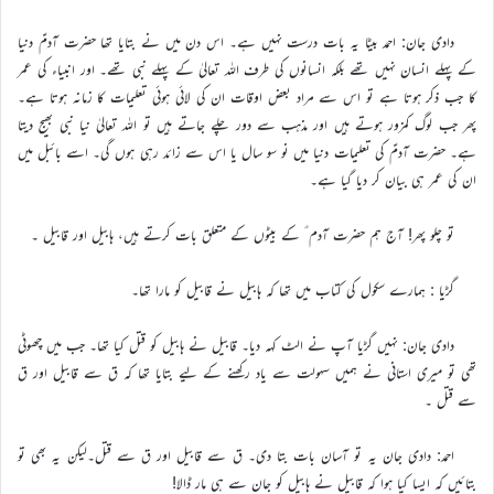
دادی جان: احمد بیٹا یہ بات درست نہیں ہے۔ اس دن میں نے بتایا تھا حضرت آدمؑ دنیا
کے پہلے انسان نہیں تھے بلکہ انسانوں کی طرف اللہ تعالیٰ کے پہلے نبی تھے۔ اور انبیاء کی عمر
کا جب ذکر ہوتا ہے تو اس سے مراد بعض اوقات ان کی لائی ہوئی تعلیمات کا زمانہ ہوتا ہے۔
پھر جب لوگ کمزور ہوتے ہیں اور مذہب سے دور چلے جاتے ہیں تو اللہ تعالیٰ نیا نبی بھیج دیتا
ہے۔ حضرت آدمؑ کی تعلیمات دنیا میں نو سو سال یا اس سے زائد رہی ہوں گی۔ اسے بائبل میں
ان کی عمر ہی بیان کر دیا گیا ہے۔
تو چلو پھر! آج ہم حضرت آدم ؑ کے بیٹوں کے متعلق بات کرتے ہیں، ہابیل اور قابیل ۔
گڑیا : ہمارے سکول کی کتاب میں تھا کہ ہابیل نے قابیل کو مارا تھا۔
دادی جان: نہیں گڑیا آپ نے الٹ کہہ دیا۔ قابیل نے ہابیل کو قتل کیا تھا۔ جب میں چھوٹی
تھی تو میری استانی نے ہمیں سہولت سے یاد رکھنے کے لیے بتایا تھا کہ ق سے قابیل اور ق
سے قتل ۔
احمد: دادی جان یہ تو آسان بات بتا دی۔ ق سے قابیل اور ق سے قتل۔لیکن یہ بھی تو
بتائیں کہ ایسا کیا ہوا کہ قابیل نے ہابیل کو جان سے ہی مار ڈالا!