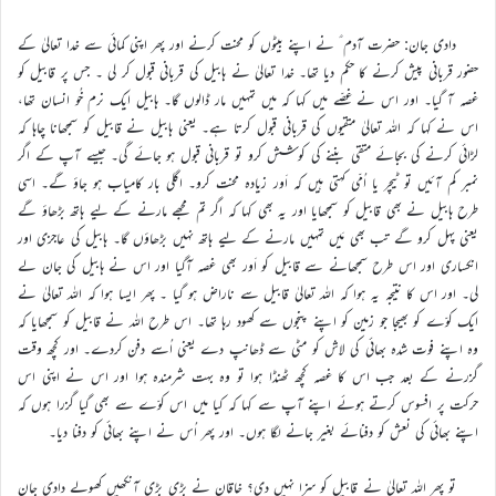
دادی جان: حضرت آدم ؑ نے اپنے بیٹوں کو محنت کرنے اور پھر اپنی کمائی سے خدا تعالیٰ کے
حضور قربانی پیش کرنے کا حکم دیا تھا۔ خدا تعالیٰ نے ہابیل کی قربانی قبول کر لی ۔ جس پر قابیل کو
غصہ آ گیا۔ اور اس نے غصّے میں کہا کہ میں تمہیں مار ڈالوں گا۔ ہابیل ایک نرم خُو انسان تھا،
اس نے کہا کہ اللہ تعالیٰ متقیوں کی قربانی قبول کرتا ہے۔ یعنی ہابیل نے قابیل کو سمجھانا چاہا کہ
لڑائی کرنے کی بجائے متقی بننے کی کوشش کرو تو قربانی قبول ہو جائے گی۔ جیسے آپ کے اگر
نمبر کم آئیں تو ٹیچر یا اُمّی کہتی ہیں کہ اَور زیادہ محنت کرو۔ اگلی بار کامیاب ہو جاؤ گے۔ اسی
طرح ہابیل نے بھی قابیل کو سمجھایا اور یہ بھی کہا کہ اگر تم مجھے مارنے کے لیے ہاتھ بڑھاؤ گے
یعنی پہل کرو گے تب بھی مَیں تمہیں مارنے کے لیے ہاتھ نہیں بڑھاؤں گا۔ ہابیل کی عاجزی اور
انکساری اور اس طرح سمجھانے سے قابیل کو اَور بھی غصہ آگیا اور اس نے ہابیل کی جان لے
لی۔ اور اس کا نتیجہ یہ ہوا کہ اللہ تعالیٰ قابیل سے ناراض ہو گیا ۔ پھر ایسا ہوا کہ اللہ تعالیٰ نے
ایک کوّے کو بھیجا جو زمین کو اپنے پنجوں سے کھود رہا تھا۔ اس طرح اللہ نے قابیل کو سمجھایا کہ
وہ اپنے فوت شدہ بھائی کی لاش کو مٹی سے ڈھانپ دے یعنی اُسے دفن کردے۔ اور کچھ وقت
گزرنے کے بعد جب اس کا غصہ کچھ ٹھنڈا ہوا تو وہ بہت شرمندہ ہوا اور اس نے اپنی اس
حرکت پر افسوس کرتے ہوئے اپنے آپ سے کہا کہ کیا میں اس کوّے سے بھی گیا گزرا ہوں کہ
اپنے بھائی کی نعش کو دفنائے بغیر جانے لگا ہوں۔ اور پھر اُس نے اپنے بھائی کو دفنا دیا۔
تو پھر اللہ تعالیٰ نے قابیل کو سزا نہیں دی؟ خاقان نے بڑی بڑی آنکھیں کھولے دادی جان