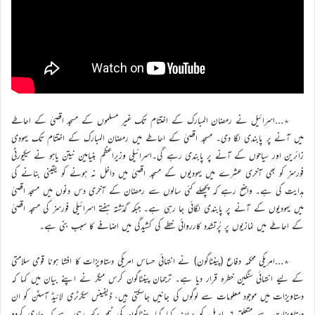
٭…اسرائیل نے رمضان المبارک کے اختتام تک غیر مسلموں کے مسجد اقصیٰ کے احاطے
میں آنے پر پابندی لگا دی۔ مسجد اقصیٰ کے احاطے میں رمضان المبارک کے اختتام تک یہودی
زائرین اور سیاحوں کے آنے پر پابندی رہے گی۔اسرائیلی وزیراعظم بنیامین نیتن یاہو نے سیکیورٹی
فورسز کو بھی آخری عشرے میں یہودیوں کے مسجد اقصیٰ میں داخل نہ ہونے کو یقینی بنانے کی
ہدایت کی ہے۔ واضح رہے کہ پچھلے کئی سالوں سے رمضان کے آخری دس دنوں میں مسجد اقصیٰ
میں یہودیوں کے آنے پر پابندی لگائی جا رہی ہے۔ جبکہ گذشتہ ہفتے اسرائیلی فورسز کی مسجد اقصیٰ
کے احاطے میں نمازیوں پر پُرتشدد کارروائی خطے کی کشیدگی میں اضافے کا سبب بنی ہے۔
٭…امریکی محکمہ دفاع (پینٹاگون) نے انتہائی حساس امریکی دستاویزات کا افشا ہونا قومی سلامتی
کے لیے انتہائی سنگین خطرہ قرار دیا ہے۔ ترجمان پینٹاگون کرس میگر نے اپنے بیان میں کہا کہ
دستاویزات میں موجود معلومات سے لوگوں کی جانیں جاسکتی ہیں، ڈیفینس سیکرٹری لائیڈ آسٹن کو ان
دستاویزات سے متعلق ۶؍اپریل کو بریف کیا گیا۔پینٹاگون کی ٹیم پرکھ رہی ہے کہ جاری کردہ