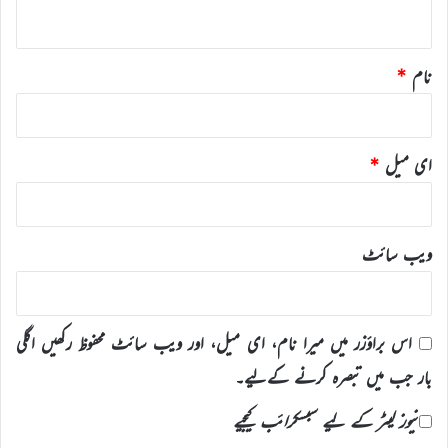
*
نام
*
ای میل
*
ویب‌ سائٹ
اس براؤزر میں میرا نام، ای میل، اور ویب سائٹ محفوظ رکھیں اگلی
بار جب میں تبصرہ کرنے کےلیے۔
نیوز لیٹر کے لیے سبسکرائب کیجیے