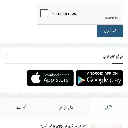
موبائل فون ایپ
مقبول
حال ہی میں
تبصرے
’’میری سر شت میں ناکامی کا خمیر نہیں‘‘