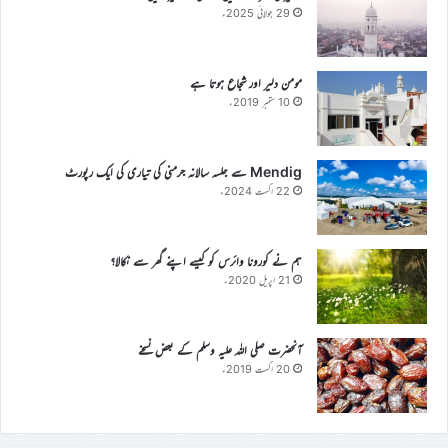
29 جولائی 2025ء
مومن دلیر اور شجاع ہوتا ہے
10 ستمبر 2019ء
Mendig سے جلسہ سالانہ جرمنی کی تیاری کی ایک رپورٹ
22 اگست 2024ء
ہم نے کورونا وائرس کو کیسے اپنے گھر سے نکالا؟
21 اپریل 2020ء
آنحضرت صلی اللہ علیہ وسلم کے بعض نسخے
20 اگست 2019ء