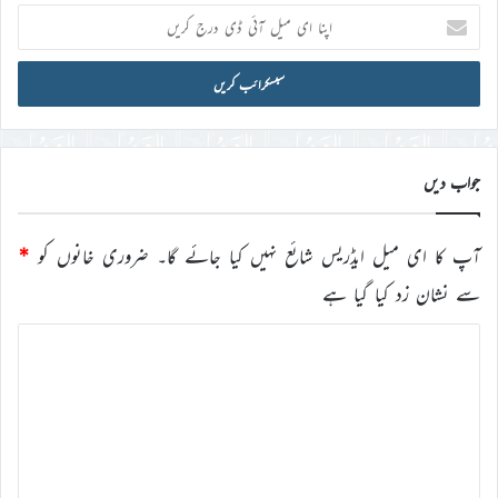
اپنا
ای
میل
آئی
ڈی
درج
کریں
جواب دیں
آپ کا ای میل ایڈریس شائع نہیں کیا جائے گا۔
ضروری خانوں کو
*
سے نشان زد کیا گیا ہے
ت
ب
ص
ر
ہ