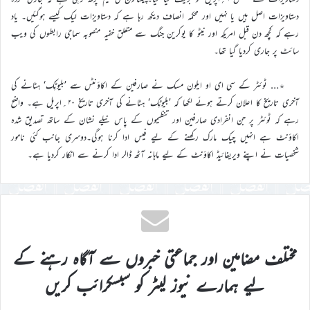
دستاویزات اصل ہیں یا نہیں اور محکمہ انصاف دیکھ رہا ہے کہ دستاویزات لیک کیسے ہوگئیں۔ یاد
رہے کہ کچھ دن قبل امریکہ اور نیٹو کا یوکرین جنگ سے متعلق خفیہ منصوبہ سماجی رابطوں کی ویب
سائٹ پر جاری کردیا گیا تھا۔
٭… ٹوئٹر کے سی ای او ایلون مسک نے صارفین کے اکاؤنٹس سے ’بلیوٹِک‘ ہٹانے کی
آخری تاریخ کا اعلان کرتے ہوئے لکھا کہ ’بلیوٹِک‘ ہٹانے کی آخری تاریخ ۲۰؍اپریل ہے۔ واضح
رہے کہ ٹوئٹر پر جن انفرادی صارفین اور تنظیموں کے پاس نیلے نشان کے ساتھ تصدیق شدہ
اکاؤنٹ ہے انہیں چیک مارک رکھنے کے لیے فیس ادا کرنا ہوگی۔دوسری جانب کئی نامور
شخصیات نے اپنے ویریفائیڈ اکاؤنٹ کے لیے ماہانہ آٹھ ڈالر ادا کرنے سے انکار کردیا ہے۔
مختلف مضامین اور جماعتی خبروں سے آگاہ رہنے کے
لیے ہمارے نیوز لیٹر کو سبسکرائب کریں