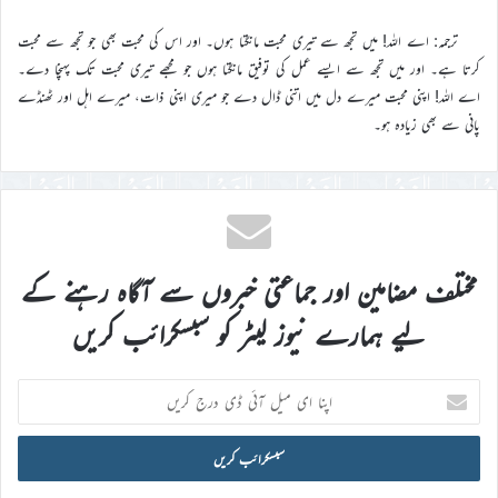
ترجمہ: اے اللہ! میں تجھ سے تیری محبت مانگتا ہوں۔ اور اس کی محبت بھی جو تجھ سے محبت
کرتا ہے۔ اور میں تجھ سے ایسے عمل کی توفیق مانگتا ہوں جو مجھے تیری محبت تک پہنچا دے۔
اے اللہ! اپنی محبت میرے دل میں اتنی ڈال دے جو میری اپنی ذات، میرے اہل اور ٹھنڈے
پانی سے بھی زیادہ ہو۔
مختلف مضامین اور جماعتی خبروں سے آگاہ رہنے کے
لیے ہمارے نیوز لیٹر کو سبسکرائب کریں
اپنا
ای
میل
آئی
ڈی