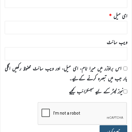
ای میل
*
ویب‌ سائٹ
اس براؤزر میں میرا نام، ای میل، اور ویب سائٹ محفوظ رکھیں اگلی
بار جب میں تبصرہ کرنے کےلیے۔
نیوز لیٹر کے لیے سبسکرائب کیجیے