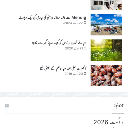
Mendig سے جلسہ سالانہ جرمنی کی تیاری کی ایک رپورٹ
22 اگست 2024ء
ہم نے کورونا وائرس کو کیسے اپنے گھر سے نکالا؟
21 اپریل 2020ء
آنحضرت صلی اللہ علیہ وسلم کے بعض نسخے
20 اگست 2019ء
آرکائیوز
اگست 2026