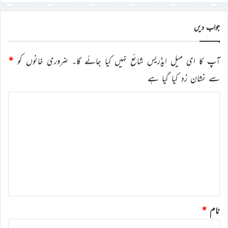
درج
کریں
جواب دیں
آپ کا ای میل ایڈریس شائع نہیں کیا جائے گا۔
ضروری خانوں کو
*
سے نشان زد کیا گیا ہے
ت
ب
ص
ر
ہ
*
نام
*