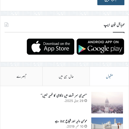
موبائل فون ایپ
مقبول
حال ہی میں
تبصرے
’’میری سر شت میں ناکامی کا خمیر نہیں‘‘
29 جولائی 2025ء
مومن دلیر اور شجاع ہوتا ہے
10 ستمبر 2019ء