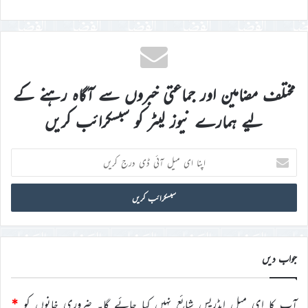
مختلف مضامین اور جماعتی خبروں سے آگاہ رہنے کے
لیے ہمارے نیوز لیٹر کو سبسکرائب کریں
اپنا
ای
میل
آئی
ڈی
درج
کریں
جواب دیں
آپ کا ای میل ایڈریس شائع نہیں کیا جائے گا۔
ضروری خانوں کو
*