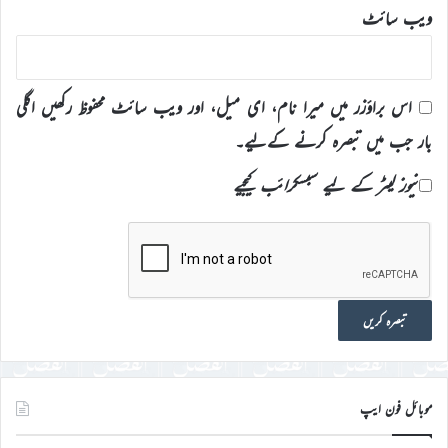
ویب‌ سائٹ
اس براؤزر میں میرا نام، ای میل، اور ویب سائٹ محفوظ رکھیں اگلی
بار جب میں تبصرہ کرنے کےلیے۔
نیوز لیٹر کے لیے سبسکرائب کیجیے
موبائل فون ایپ