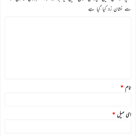
سے نشان زد کیا گیا ہے
ت
ب
ص
ر
ہ
*
نام
*
ای میل
*