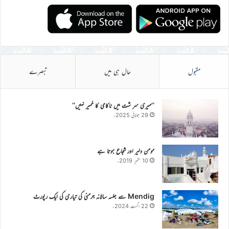
مقبول
حال ہی میں
تبصرے
’’میری سر شت میں ناکامی کا خمیر نہیں‘‘
29 جولائی 2025ء
مومن دلیر اور شجاع ہوتا ہے
10 ستمبر 2019ء
Mendig سے جلسہ سالانہ جرمنی کی تیاری کی ایک رپورٹ
22 اگست 2024ء