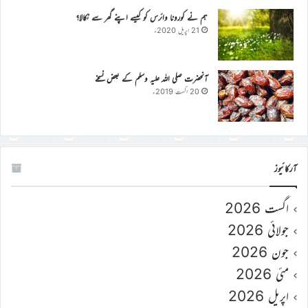
ہم نے کورونا وائرس کو کیسے اپنے گھر سے نکالا؟
21 اپریل 2020ء
آنحضرت صلی اللہ علیہ وسلم کے بعض نسخے
20 اگست 2019ء
آرکائیوز
اگست 2026
جولائی 2026
جون 2026
مئی 2026
اپریل 2026