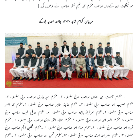
سرٹیفکیٹ ان کےوالد صاحب مکرم محمد سلیم ظفر صاحب نے وصول کی۔)
مربیان کرام شاہد ۲۰۲۰ء جامعہ احمدیہ یوکے
۱۔ مکرم آصف بن اویس صاحب مربی سلسلہ، ۲۔ مکرم عبدالہادی صاحب مربی سلسلہ، ۳۔
مکرم صہیب احمد صاحب مربی سلسلہ، ۴۔ مکرم حذیفہ طاہر صاحب مربی سلسلہ، ۵۔مکرم محمد اطہر
صاحب مربی سلسلہ، ۶۔مکرم سرفراز باجوہ صاحب مربی سلسلہ، ۷۔ مکرم عدیل طیب صاحب مربی
سلسلہ، ۸۔مکرم اظہر احمد صاحب مربی سلسلہ، ۹۔مکرم عطاء النور ہادی صاحب مربی سلسلہ، ۱۰۔مکرم
فرہاد احمد صاحب مربی سلسلہ، ۱۱۔مکرم معاذ احمد صاحب مربی سلسلہ، ۱۲۔مکرم فطین انجم صاحب مربی
سلسلہ، ۱۳۔مکرم نصر احمد ارشد صاحب مربی سلسلہ، ۱۴۔مکرم تحمید احمد صاحب مربی سلسلہ، ۱۵۔مکرم