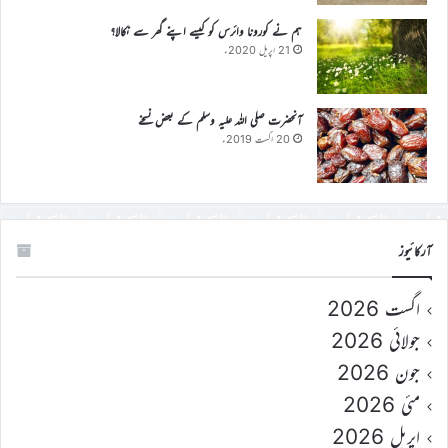
ہم نے کورونا وائرس کو کیسے اپنے گھر سے نکالا؟
21 اپریل 2020ء
آنحضرت صلی اللہ علیہ وسلم کے بعض نسخے
20 اگست 2019ء
آرکائیوز
اگست 2026
جولائی 2026
جون 2026
مئی 2026
اپریل 2026