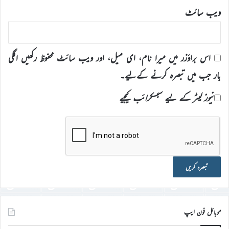
ویب‌ سائٹ
اس براؤزر میں میرا نام، ای میل، اور ویب سائٹ محفوظ رکھیں اگلی
بار جب میں تبصرہ کرنے کےلیے۔
نیوز لیٹر کے لیے سبسکرائب کیجیے
موبائل فون ایپ