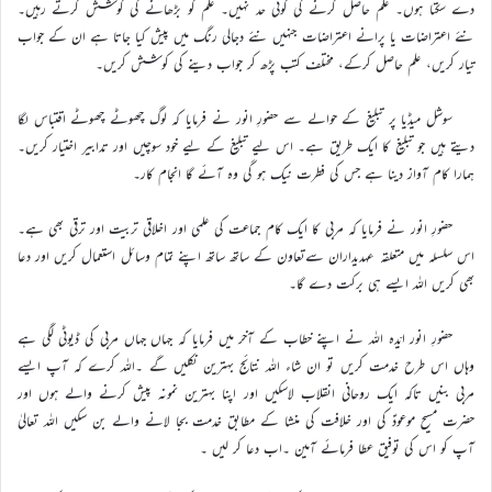
دے سکتا ہوں۔ علم حاصل کرنے کی کوئی حد نہیں۔ علم کو بڑھانے کی کوشش کرتے رہیں۔
نئے اعتراضات یا پرانے اعتراضات جنہیں نئے دجالی رنگ میں پیش کیا جاتا ہے ان کے جواب
تیار کریں، علم حاصل کرکے، مختلف کتب پڑھ کر جواب دینے کی کوشش کریں۔
سوشل میڈیا پر تبلیغ کے حوالے سے حضورِ انور نے فرمایا کہ لوگ چھوٹے چھوٹے اقتباس لگا
دیتے ہیں جو تبلیغ کا ایک طریق ہے۔ اس لیے تبلیغ کے لیے خود سوچیں اور تدابیر اختیار کریں۔
ہمارا کام آواز دینا ہے جس کی فطرت نیک ہو گی وہ آئے گا انجام کار۔
حضورِ انور نے فرمایا کہ مربی کا ایک کام جماعت کی علمی اور اخلاقی تربیت اور ترقی بھی ہے۔
اس سلسلہ میں متعلقہ عہدیداران سےتعاون کے ساتھ ساتھ اپنے تمام وسائل استعمال کریں اور دعا
بھی کریں اللہ ایسے ہی برکت دے گا۔
حضورِ انور ایّدہ اللہ نے اپنے خطاب کے آخر میں فرمایا کہ جہاں جہاں مربی کی ڈیوٹی لگی ہے
وہاں اس طرح خدمت کریں تو ان شاء اللہ نتائج بہترین نکلیں گے ۔اللہ کرے کہ آپ ایسے
مربی بنیں تاکہ ایک روحانی انقلاب لاسکیں اور اپنا بہترین نمونہ پیش کرنے والے ہوں اور
حضرت مسیح موعودؑ کی اور خلافت کی منشا کے مطابق خدمت بجا لانے والے بن سکیں اللہ تعالیٰ
آپ کو اس کی توفیق عطا فرمائے آمین ۔اب دعا کر لیں ۔