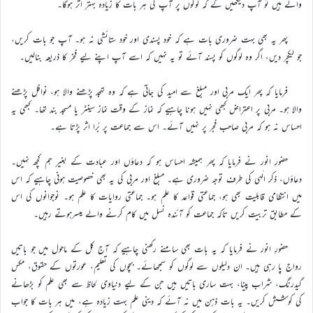
والے ہیں تو آپ دیکھیں گے کہ لوگوں پر آپ کی ہر بات کا زیادہ بہتر اثر ہوگا۔
پھر یہ بھی بہت ضروری بات ہے کہ خود پسندی اور خود ستائشی نہ ہو۔ آپ جو بات کریں،
جو لیکچر دیں، اگر وہ لوگوں کو پسند آئے تو یہ نہیں کہ اسے آپ اپنے لیے فخر کا ذریعہ بنالیں۔
فرمایا کہ پھر ایک مربی اور مبلغ سے امید کی جاتی ہے کہ وہ تہجد پڑھنے والا ہو، نوافل پڑھنے
والا ہو۔ مربی پر اعتراض کبھی نہیں ہونا چاہیے کہ نماز کے وقت نماز سینٹر یا مسجد بند تھا۔ کبھی یہ
احساس نہ ہو کہ مربی صاحب فجر پر نہیں آئے۔ اس سے جماعت پر بُرا اثر پڑتا ہے۔
حضورِ انور نے فرمایا کہ پھر ہمیشہ احساس ہو کہ دعاؤں اور عبادت کے بغیر ہم کچھ نہیں۔
دعاؤں، ذکر الٰہی کی طرف توجہ ضروری ہے۔ مبلغ اور مربی کی یہ بھی خصوصیت ہونی چاہیے کہ اس
میں انتظامی قابلیت بھی ہو، جماعتی قواعد کا علم ہو۔ جماعتی روایات کا علم ہو۔ نوجوانوں کی اس
کے مطابق تربیت کریں تاکہ جماعت کو آئندہ نسل میں کام کرنے والے میسرہوتے رہیں۔
حضورِ انور نے فرمایا کہ یہ بات بھی سامنے رکھنی چاہیے کہ آج کل کے ماحول میں جو باتیں
رواج پا رہی ہیں۔ ان دلیلوں سے لوگوں کو سمجھائے۔ بچوں کی تعلیم، عورتوں کے حقوق، مکس
گیدرنگ، شراب پینا، بہت ساری باتیں ہیں جن کے لیے دنیاوی لحاظ سے بھی علم کو بڑھانے
کی کوشش کریں۔ یہ بات ذہن میں نہ آئے کہ دینی علم بہت زیادہ ہے، میں ہر بات کا جواب