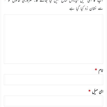
سے نشان زد کیا گیا ہے
ت
ب
ص
ر
ہ
*
نام
*
ای میل
*