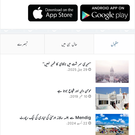
مقبول
حال ہی میں
تبصرے
’’میری سر شت میں ناکامی کا خمیر نہیں‘‘
29 جولائی 2025ء
مومن دلیر اور شجاع ہوتا ہے
10 ستمبر 2019ء
Mendig سے جلسہ سالانہ جرمنی کی تیاری کی ایک رپورٹ
22 اگست 2024ء