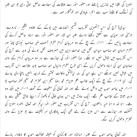
العزیز کی اقتدا میں نمازیں پڑھنے اور حضور انور سے ملاقات کی سعادت حاصل ہوتی رہی جو ان طلبہ
کی ٹریننگ کا یقیناً سب سے اہم، بنیادی اور خوشگوار حصہ ہے۔
سیدی! آج کی اس آٹھویں تقریبِ تقسیم انعامات میں یوکے کے علاوہ بیلجیم ، ناروے،
جرمنی اور سویڈن سے تعلق رکھنے والے طلبہ ان شاء اللہ حضور انور سے اسناد حاصل کرنے کی
سعادت پائیں گے۔ ۲۰۲۱ء کے بیج کے دو مربیان کرام مکرم آصف منیر صاحب نیوزی لینڈ اور
مکرم حسان احمد صاحب میدان عمل میں خدمتِ دین میں مصروف عمل ہونے کی وجہ سے آج کی
اس تقریب میں شامل نہیں ہو سکے۔ لہٰذا حضور انور کی اجازت سے ہر دو مربیان کرام کے والد
صاحبان ان کی اسناد وصول کریں گے اسی طرح مکرم دانیال احمد صاحب بوجہ علالت اس تقریب
میں شامل نہیں ہوسکے اس لیے ان کی سند ایڈیشنل وکالت تبشیر کے ذریعہ انہیں پہنچا دی جائے
گی۔ نیز ۲۰۱۹ء کے بیج کے ایک طالبِ علم عزیزم محمد رضا سلیم ابن محترم محمد سلیم ظفر صاحب جو
۲۰۱۲ء میں جامعہ احمدیہ میں داخل ہوئے تھے اور اللہ تعالیٰ کی مشیت کے تحت ۲۰۱۶ء میں جبکہ وہ
درجہ ثالثہ کے طالبِ علم تھے، ایک حادثہ میں اس جہانِ فانی کو چھوڑ کر اپنے خالقِ حقیقی سے جا
ملے۔ انا للہ و انا الیہ راجعون۔ آج کی اس تقریب میں حضور انور ایدکم اللہ تعالیٰ بنصرہ العزیز کی
شفقت اور اجازت سے اس عزیز کے لئے بھی ایک یادگاری سرٹیفکیٹ ہے جو عزیز کے والدِ
محترم وصول کریں گے۔
اللہ تعالیٰ جامعہ احمدیہ کے طلبہ، اساتذہ اور کارکنان کو ہمیشہ خلافتِ احمدیہ کا وفادار بنائے