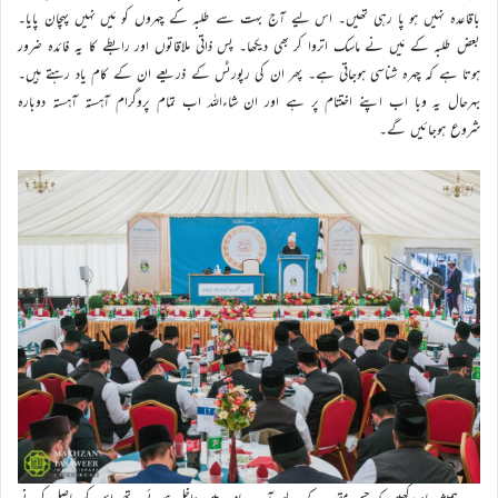
باقاعدہ نہیں ہو پا رہی تھیں۔ اس لیے آج بہت سے طلبہ کے چہروں کو مَیں نہیں پہچان پایا۔
بعض طلبہ کے مَیں نے ماسک اتروا کر بھی دیکھا۔ پس ذاتی ملاقاتوں اور رابطے کا یہ فائدہ ضرور
ہوتا ہے کہ چہرہ شناسی ہوجاتی ہے۔ پھر ان کی رپورٹس کے ذریعے ان کے کام یاد رہتے ہیں۔
بہرحال یہ وبا اب اپنے اختتام پر ہے اور ان شاءاللہ اب تمام پروگرام آہستہ آہستہ دوبارہ
شروع ہوجائیں گے۔
ہمیشہ یاد رکھیں کہ جس مقصد کے لیے آپ جامعہ میں داخل ہوئے تھے اس کو حاصل کرنے