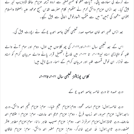
نے کرنے کی سعادت پائی۔ آیاتِ متلو کا تفسیرصغیر سے اردو ترجمہ عزیزم حافظ شاہزیب نیر نے
پیش کیا۔ بعد ازاں عزیزم دانش خرم نے منظوم کلام حضرت اقدس مسیح موعود علیہ الصلوٰۃ والسلام
بعنوان ’’محمود کی آمین‘‘ میں سے منتخب اشعارخوش الحانی سے پیش کیے۔
بعد ازاں ظہیر احمد خان صاحب صدر تعلیمی کمیٹی جامعہ احمدیہ یوکے نے رپورٹ پیش کی۔
اس کے بعد تعلیمی سال ۲۰۲۱ءاور۲۰۲۲ء کی چھ کلاسوں میں اوّل، دوم اور سوم آنے والے
طلبہ کو امتیازی اسناد نیز۲۰۱۹ء تا ۲۰۲۲ء میں فارغ التحصیل قرار پانے والے مربیان کرام کو اسناد
سے نوازا۔ ان خوش قسمت طلبہ اور مربیان کرام کے اسماء درج ذیل ہیں:
کلاس پوزیشنز تعلیمی سال ۲۰۲۱ءتا۲۰۲۲ء
درجہ ممہدہ تا درجہ خامسہ جامعہ احمدیہ یو کے
درجہ خامسہ:اول: عزیزم اسامہ محمود، دوم:عزیزم علیم ضیاء، سوم: عزیزم فہیم احمد دانش۔درجہ
رابعہ:اوّل: عزیزم مبرور احمد زیب فرخ ، دوم: عزیزم حزیم احمد عارف، سوم: عزیزم ا حتشام احمد
عارف۔درجہ ثالثہ:اول:عزیزم سرفراز احمد۔ دوم: عزیزم صہیب طاہر رانا، سوم:عزیزم مطاہر مبشر
عفت۔درجہ ثانیہ:اول: طٰہٰ الدین خاندکر، دوم: عزیزم مطہر احمد دانش، سوم: عزیزم خاقان