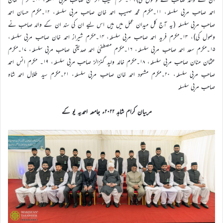
احمد صاحب مربی سلسلہ، ۱۱۔مکرم محمد صہیب احمد خان صاحب مربی سلسلہ، ۱۲۔مکرم حسان احمد
صاحب مربی سلسلہ (یہ آج کل میدان عمل میں ہیں اس لیے ان کی سند ان کے والد صاحب نے
وصول کی)، ۱۳۔مکرم فرید احمد صاحب مربی سلسلہ، ۱۴۔مکرم شیراز احمد خان صاحب مربی سلسلہ،
۱۵۔مکرم سعد احمد صاحب مربی سلسلہ، ۱۶۔مکرم مصطفیٰ احمد صدیقی صاحب مربی سلسلہ، ۱۷۔مکرم
عثمان منان صاحب مربی سلسلہ، ۱۸۔مکرم خالد ولید گنزالز صاحب مربی سلسلہ، ۱۹۔ مکرم انس احمد
صاحب مربی سلسلہ، ۲۰۔مکرم مشہود احمد خان صاحب مربی سلسلہ، ۲۱۔مکرم سید طلال احمد شاہ
صاحب مربی سلسلہ
مربیان کرام شاہد ۲۰۲۲ء جامعہ احمدیہ یو کے