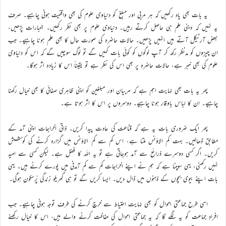
یہ بات بھی یاد رکھیں کہ ہر مربی اور مبلغ کو دنیاوی علوم کی بھی واقفیت ہونی چاہیے۔ صرف
یہ نہیں کہ دینی علم ہی حاصل کرتے رہیں۔ دنیاوی علوم پر بھی نظر رکھیں۔ اخبارات پڑھیں،
بعض آرٹیکل آتے ہیں انہیں پڑھیں۔ حالاتِ حاضرہ کی صورت حال کا بھی علم ہونا چاہیے۔ جب
ان چیزوں کو مدنظر رکھ کر آپ لوگوں کو کوئی بات کہیں گے تو لوگ سوچیں گے کہ اس کو دنیاوی
علوم کی بھی خبر ہے، حالات حاضرہ پر بھی اس کی نظر ہے تو یقیناً اس کا زیادہ اثر ہوگا۔
پھر یہ بات بھی نہایت اہم ہے کہ مربیان اور مبلغین کو اپنی ظاہری صفائی کا بھی خیال رکھنا
چاہیے۔ ان کا لباس باوقار ہونا چاہیے۔ دوسروں پر اس کا اثر ہوتا ہے۔
پھر ایک ضروری بات یہ ہے کہ قناعت کی عادت پیدا کریں۔ ذاتی اخراجات اپنی آمد کے
مطابق ڈھالیں۔ بہت کم الاؤنس ملتا ہے، اس کم سے کم الاؤنس میں گزارہ کرنے کی کوشش
کریں۔ اگر کسی دوسرے ذرائع سے آمد ہوجاتی ہے تو یہ اللہ کا فضل ہے۔ لیکن کسی سے امید
نہیں رکھنی، یہی سوچنا ہے کہ ہم نے اپنے اخراجات کم سے کم آمدنی میں پورے کرنے ہیں۔ یہی
بات اپنے بیوی بچوں کے ذہنوں میں ڈال دیں۔ ایسا کریں گے تو ہی گھریلو زندگی پُرسکون ہوگی۔
اسی طرح جماعتی اموال کو بھی نہایت احتیاط سے خرچ کرنے کی طرف توجہ ہونی چاہیے۔ جب
افرادِ جماعت کو یہ لگے گا کہ یہ جماعتی اموال کی حفاظت کرنے والے ہیں، اس کا خیال رکھنے