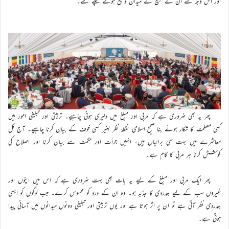
اور اس وجہ سے ان کے تبلیغ کے میدان وسیع ہوتے چلے گئے۔
پھر یہ بھی ضروری ہے کہ مربی اور مبلغ میں دلیری ہونی چاہیے۔ تربیتی اور تبلیغی امور میں
کسی مصلحت کا شکار ہوئے بنا صحیح اسلامی نقطۂ نظر بغیر کسی خوف کے بیان کرنا چاہیے۔ آج کل
معاشرے میں بہت سی برائیاں ہیں، انہیں جرأت اور حکمت سے بیان کرنا اور اصلاح کی
کوشش کرنا ہر مربی کا کام ہے۔
پھر ایک مربی اور مبلغ کے لیے یہ بات بھی بہت ضروری ہے کہ اس میں اپنوں اور
غیروں سب کے لیے ہمدردی کا جذبہ ہو۔ وہ ان کے درد کو محسوس کرے۔ جب لوگوں کو ایسی
ہمدردی نظر آتی ہے تو ان پر اثر ہوتا ہے اور یوں تربیتی اور تبلیغی دونوں میدانوں میں آسانی پیدا
ہوتی ہے۔