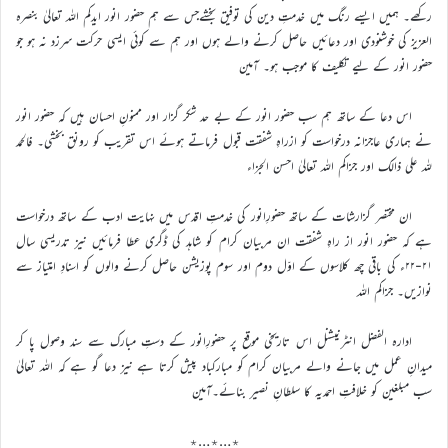
رکھے۔ ہمیں ایسے رنگ میں خدمتِ دین کی توفیق بخشےجس سے ہم حضور انور ایدکم اللہ تعالیٰ بنصرہ
العزیز کی خوشنودی اور دعائیں حاصل کرنے والے ہوں اور ہم سے کوئی ایسی حرکت سرزد نہ ہو جو
حضور انور کے لیے تکلیف کا موجب ہو۔ آمین
اس دعا کے ساتھ ہم سب حضور انور کے بے حد شکر گزار اور ممنونِ احسان ہیں کہ حضور انور
نے ہماری عاجزانہ درخواست کو ازراہِ شفقت قبول فرماتے ہوئے اس تقریب کو رونق بخشی۔ فالحمد
للہ علی ذالک اور جزاکم اللہ تعالیٰ احسن الجزاء
ان مختصر گزارشات کے ساتھ حضورِانور کی خدمتِ اقدس میں نہایت ادب کے ساتھ درخواست
ہے کہ حضور انور از راہِ شفقت ان مربیان کرام کو شاہد کی ڈگری عطا فرمائیں نیز تدریسی سال
۲۱-۲۲ء کی باقی چھ کلاسوں کے اوّل دوم اور سوم پوزیشن حاصل کرنے والوں کو اسنادِ امتیاز سے
نوازیں۔ جزاکم اللہ
ادارہ الفضل انٹرنیشنل اس تاریخی موقع پر حضورِانور کے دستِ مبارک سے سند وصول پا کر
میدانِ عمل میں جانے والے مربیان کرام کو مبارکباد پیش کرتا ہے نیز دعا گو ہے کہ اللہ تعالیٰ
سب مبلغین کو خلافتِ احمدیہ کا سلطانِ نصیر بنائے۔آمین
٭…٭…٭