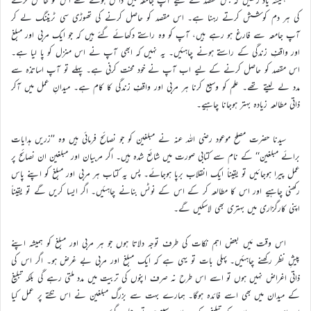
کی ہر دم کوشش کرتے رہنا ہے۔ اس مقصد کو حاصل کرنے کی تھوڑی سی ٹریننگ لے کر
آپ جامعہ سے فارغ ہو رہے ہیں، آپ کو وہ راستے دکھائے گئے ہیں کہ جو ایک مربی اور مبلغ
اور واقفِ زندگی کے راستے ہونے چاہئیں۔ یہ نہیں کہ ابھی آپ نے اس منزل کو پا لیا ہے۔
اس مقصد کو حاصل کرنے کے لیے اب آپ نے خود محنت کرنی ہے۔ پہلے تو آپ اساتذہ سے
مدد لے لیتے تھے۔ علم کو وسیع کرنا ہر مربی اور واقفِ زندگی کا کام ہے۔ میدانِ عمل میں آکر
ذاتی مطالعہ زیادہ بہتر ہوجانا چاہیے۔
سیدنا حضرت مصلح موعود رضی اللہ عنہ نے مبلغین کو جو نصائح فرمائی ہیں وہ ’’زریں ہدایات
برائے مبلغین‘‘ کے نام سے کتابی صورت میں شائع شدہ ہیں۔ اگر مربیان اور مبلغین ان نصائح پر
عمل پیرا ہوجائیں تو یقیناً ایک انقلاب برپا ہوجائے۔ پس یہ کتاب ہر مربی اور مبلغ کو اپنے پاس
رکھنی چاہیے اور اس کا مطالعہ کر کے اس کے نوٹس بنانے چاہئیں۔ اگر ایسا کریں گے تو یقیناً
اپنی کارگزاری میں بہتری بھی لاسکیں گے۔
اس وقت مَیں بعض اہم نکات کی طرف توجہ دلاتا ہوں جو ہر مربی اور مبلغ کو ہمیشہ اپنے
پیشِ نظر رکھنے چاہئیں۔ پہلی بات تو یہی ہے کہ ایک مبلغ اور مربی بے غرض ہو۔ اگر اس کی
ذاتی اغراض نہیں ہوں تو اسے اس طرح نہ صرف اپنوں کی تربیت میں مدد ملتی رہے گی بلکہ تبلیغ
کے میدان میں بھی اسے فائدہ ہوگا۔ ہمارے بہت سے بزرگ مبلغین نے اس نکتے پر عمل کیا