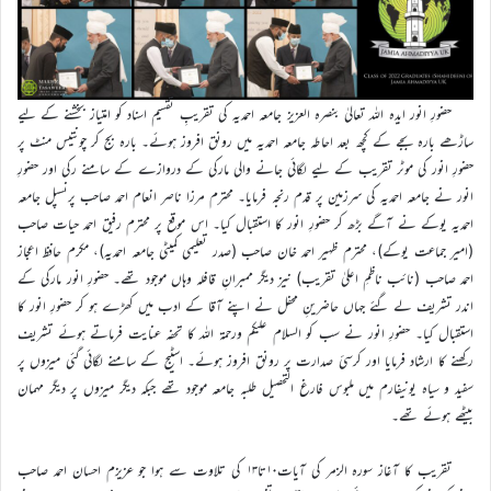
حضورِ انور ایدہ اللہ تعالیٰ بنصرہ العزیز جامعہ احمدیہ کی تقریبِ تقسیم اسناد کو امتیاز بخشنے کے لیے
ساڑھے بارہ بجے کے کچھ بعد احاطہ جامعہ احمدیہ میں رونق افروز ہوئے۔ بارہ بج کر چونتیس منٹ پر
حضورِ انور کی موٹر تقریب کے لیے لگائی جانے والی مارکی کے دروازے کے سامنے رکی اور حضورِ
انور نے جامعہ احمدیہ کی سرزمین پر قدم رنجہ فرمایا۔ محترم مرزا ناصر انعام احمد صاحب پرنسپل جامعہ
احمدیہ یوکے نے آگے بڑھ کر حضورِ انور کا استقبال کیا۔ اس موقع پر محترم رفیق احمد حیات صاحب
(امیر جماعت یوکے)، محترم ظہیر احمد خان صاحب (صدر تعلیمی کمیٹی جامعہ احمدیہ)، مکرم حافظ اعجاز
احمد صاحب (نائب ناظمِ اعلیٰ تقریب) نیز دیگر ممبرانِ قافلہ وہاں موجود تھے۔ حضورِ انور مارکی کے
اندر تشریف لے گئے جہاں حاضرینِ محفل نے اپنے آقا کے ادب میں کھڑے ہو کر حضورِ انور کا
استقبال کیا۔ حضورِ انور نے سب کو السلام علیکم ورحمۃ اللہ کا تحفہ عنایت فرماتے ہوئے تشریف
رکھنے کا ارشاد فرمایا اور کرسیٔ صدارت پر رونق افروز ہوئے۔ اسٹیج کے سامنے لگائی گئی میزوں پر
سفید و سیاہ یونیفارم میں ملبوس فارغ التحصیل طلبہ جامعہ موجود تھے جبکہ دیگر میزوں پر دیگر مہمان
بیٹھے ہوئے تھے۔
تقریب کا آغاز سورہ الزمر کی آیات۱۰تا۱۳ کی تلاوت سے ہوا جو عزیزم احسان احمد صاحب