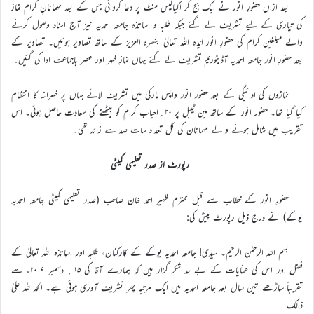
بعد ازاں حضورِ انور نے ایک بج کر اکیالیس منٹ پر دعا کروائی جس کے بعد مہمانانِ کرام نماز
کی تیاری کے لیے تشریف لے گئے جبکہ طلبہ و اساتذہ جامعہ احمدیہ نیز آج اسناد وصول کرنے
والے مبلغین کرام کی حضورِ انور ایّدہ اللہ تعالیٰ بنصرہ العزیز کے ساتھ تصاویر ہوئیں۔ تصاویر کے
بعد حضورِ انور جامعہ احمدیہ آڈیٹوریم تشریف لے گئے جہاں نمازِ ظہر اور عصر باجماعت ادا کی گئیں۔
نمازوں کی ادائیگی کے بعد حضور انور واپس مارکی میں تشریف لائے جہاں پر ظہرانہ کا انتظام
کیا گیا تھا۔ حضور انور کے ساتھ مین ٹیبل پر ۲۰؍احباب کرام کو بیٹھنے کی سعادت حاصل ہوئی۔ اس
تقریب میں شامل ہونے والے مہمانان کی کل تعداد سات صد سے زائد تھی۔
رپورٹ از صدر تعلیمی کمیٹی
حضورِ انور کے خطاب سے قبل محترم ظہیر احمد خان صاحب (صدر تعلیمی کمیٹی جامعہ احمدیہ
یوکے) نے درج ذیل رپورٹ پیش کی:
بسم اللہ الرحمٰن الرحیم۔ سیدی! جامعہ احمدیہ یوکے کے کارکنان، طلبہ اور اساتذہ اللہ تعالیٰ کے
فضل اور اس کی عنایات کے بے حد شکر گزار ہیں کہ ہمارے آقا کی ۱۵؍ دسمبر ۲۰۱۹ء سے
تقریباً ساڑھے تین سال بعد جامعہ احمدیہ میں ایک مرتبہ پھر تشریف آوری ہوئی ہے۔ الحمد للہ علیٰ
ذالک