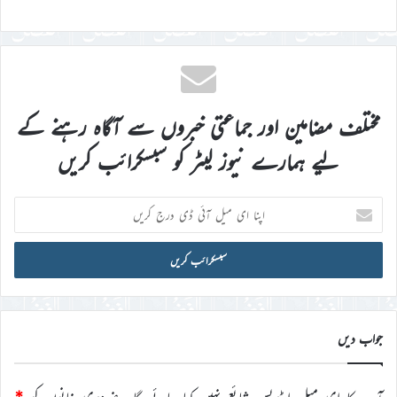
مختلف مضامین اور جماعتی خبروں سے آگاہ رہنے کے
لیے ہمارے نیوز لیٹر کو سبسکرائب کریں
اپنا
ای
میل
آئی
ڈی
درج
کریں
جواب دیں
آپ کا ای میل ایڈریس شائع نہیں کیا جائے گا۔
ضروری خانوں کو
*