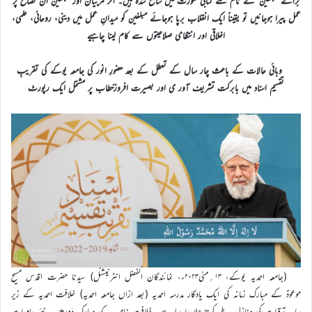
برائے مبلغين‘‘کے نام سے کتابي صورت ميں شائع شدہ ہيں۔ اگر مربيان اور مبلغين ان نصائح پر
عمل پيرا ہوجائيں تو يقيناً ايک انقلاب برپا ہوجائے مبلغین کو میدانِ عمل میں دینی، روحانی، علمی،
اخلاقی اور انتظامی صلاحیتوں سے کام لینا چاہیے
وبائی حالات کے باعث چار سال کے تعطل کے بعد حضورِ انور کی جامعہ یوکے کی تقریبِ
تقسیمِ اسناد میں بابرکت تشریف آور ی اور بصیرت افروزخطاب پر مشتمل ایک رپورٹ
(جامعہ احمدیہ یوکے، ۱۳؍مئی۲۰۲۳ء، نمائندگان الفضل انٹرنیشنل) سیدنا حضرت اقدس مسیح
موعودؑ کے مبارک زمانہ کی ایک یادگار مدرسہ احمدیہ (بعد ازاں جامعہ احمدیہ) خلافت احمدیہ کے زیر
سایہ ترقیات کی منازل طے کرتا چلا جا رہا ہے۔ خلافت خامسہ کے مبارک دَورمیں نئے جامعات