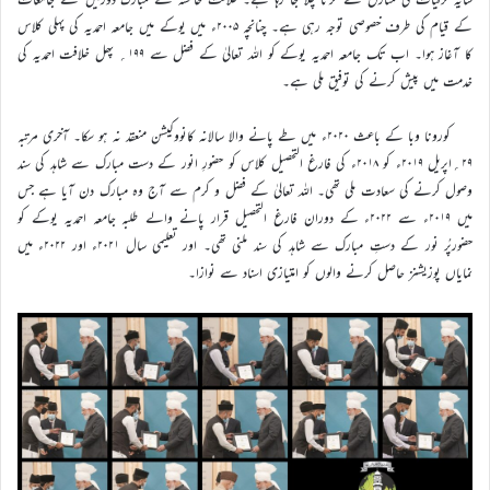
کے قیام کی طرف خصوصی توجہ رہی ہے۔ چنانچہ ۲۰۰۵ء میں یوکے میں جامعہ احمدیہ کی پہلی کلاس
کا آغاز ہوا۔ اب تک جامعہ احمدیہ یوکے کو اللہ تعالیٰ کے فضل سے ۱۹۹؍ پھل خلافت احمدیہ کی
خدمت میں پیش کرنے کی توفیق ملی ہے۔
کورونا وبا کے باعث ۲۰۲۰ء میں طے پانے والا سالانہ کانووکیشن منعقد نہ ہو سکا۔ آخری مرتبہ
۲۹؍اپریل ۲۰۱۹ء کو ۲۰۱۸ء کی فارغ التحصیل کلاس کو حضورِ انور کے دست مبارک سے شاہد کی سند
وصول کرنے کی سعادت ملی تھی۔ اللہ تعالیٰ کے فضل و کرم سے آج وہ مبارک دن آیا ہے جس
میں ۲۰۱۹ء سے ۲۰۲۲ء کے دوران فارغ التحصیل قرار پانے والے طلبہ جامعہ احمدیہ یوکے کو
حضورپُر نور کے دستِ مبارک سے شاہد کی سند ملنی تھی۔ اور تعلیمی سال ۲۰۲۱ء اور ۲۰۲۲ء میں
نمایاں پوزیشنز حاصل کرنے والوں کو امتیازی اسناد سے نوازا۔