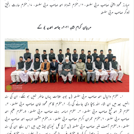
مبارز محمود امینی صاحب مربی سلسلہ، ۱۶۔مکرم شہزاد احمد صاحب مربی سلسلہ، ۱۷۔مکرم حارث رفیق
ڈوگر صاحب مربی سلسلہ
مربیان کرام شاہد ۲۰۲۱ء جامعہ احمدیہ یو کے
۱۔ مکرم دانیال احمد صاحب مربی سلسلہ (یہ بوجہ علالت یہاں حاضر نہیں ہو سکے، ان کی سند
انہیں بعد میں ان شاء اللہ پہنچا دی جائے گی۔)، ۲۔مکرم قاسم محمود خان صاحب مربی سلسلہ، ۳۔
مکرم ثمر احمد شیخ صاحب مربی سلسلہ، ۴۔ مکرم اسامہ بٹ صاحب مربی سلسلہ، ۵۔مکرم علیم احمد
صاحب مربی سلسلہ، ۶۔مکرم عمران اکرم صاحب مربی سلسلہ، ۷۔مکرم مشہود ادیب احمد صاحب مربی
سلسلہ، ۸۔مکرم آصف منیر صاحب مربی سلسلہ (یہ آج کل نیوزی لینڈ میں ہیں اس لیے ان کی سند
ان کے والد صاحب نے وصول کی)، ۹۔مکرم منیب الرحمٰن صاحب مربی سلسلہ، ۱۰۔مکرم نعمان