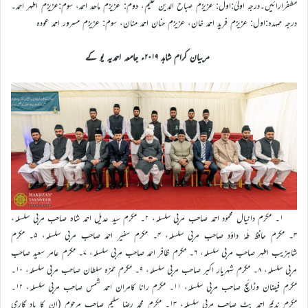
مظفرارائیں۔درجہ اولیٰ:اول: عزیزم صباح الدین علیم، دوم: عزیزم ماھد احمد، سوم:عزیزم اطہر احمد۔
درجہ ممہدہ:اول: عزیزم فرید احمد خان، عزیزم حنان احمد منان، سوم: عزیزم مسرور احمد عودہ
مربیان کرام شاہد ۲۰۱۹ء جامعہ احمدیہ یو کے
۱۔ مکرم دانیال محمود احمد صاحب مربی سلسلہ، ۲۔ مکرم سید عدیل احمد شاہ صاحب مربی سلسلہ،
۳۔ مکرم حافظ طٰہٰ داؤد صاحب مربی سلسلہ، ۴۔ مکرم سفیر احمد صاحب مربی سلسلہ، ۵۔ مکرم
شاہزیب اطہر صاحب مربی سلسلہ، ۶۔ مکرم ظافر احمد صاحب مربی سلسلہ، ۷۔ مکرم عامر سعید صاحب
مربی سلسلہ، ۸۔ مکرم شہریار اکبر صاحب مربی سلسلہ، ۹۔ مکرم حمزہ سلطان صاحب مربی سلسلہ، ۱۰۔
مکرم فیضان وڑائچ صاحب مربی سلسلہ، ۱۱۔ مکرم رانا کامران احمد شمس صاحب مربی سلسلہ، ۱۲۔
مکرم ندیم احمد بٹ صاحب مربی سلسلہ، ۱۳۔ مکرم محمد رضا سلیم صاحب مرحوم (ان کا یاد گاری