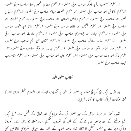
۱۔ مکرم مصعب رشید ڈوگر صاحب مربی سلسلہ، ۲۔مکرم رومان محمود باسط صاحب مربی سلسلہ،
۳۔مکرم آکاش احمد صاحب مربی سلسلہ، ۴۔ مکرم طلعت صیام صاحب مربی سلسلہ، ۵۔مکرم دانیال
تصور احمد صاحب مربی سلسلہ، ۶۔مکرم وقاص احسان اللہ صاحب مربی سلسلہ، ۷۔مکرم مطرف احمد
صاحب مربی سلسلہ، ۸۔ مکرم جلیس احمد خان صاحب مربی سلسلہ، ۹۔مکرم رانا عبدالمقیت صاحب
مربی سلسلہ، ۱۰۔مکرم مبارز احمد چودھری صاحب مربی سلسلہ، ۱۱۔مکرم حارث احمد صاحب مربی
سلسلہ، ۱۲۔ مکرم اسامہ مبارک صاحب مربی سلسلہ، ۱۳۔مکرم عثمان علی انجم صاحب مربی سلسلہ،
۱۴۔مکرم مرزا اسامہ بشیر احمد صاحب مربی سلسلہ، ۱۵۔مکرم ابدال احمد توقیر صاحب مربی سلسلہ، ۱۶۔
مکرم مدثر احمد بٹ صاحب مربی سلسلہ، ۱۷۔ مکرم ولید احمد صاحب مربی سلسلہ، ۱۸۔ مکرم شاہزیب
طیب صاحب مربی سلسلہ
خطاب حضورِ انور
بعد ازاں ایک بج کرپانچ منٹ پر حضور انور منبر پر تشریف لائے اور السلام علیکم ورحمۃ اللہ کا
تحفہ عنایت فرماکر خطاب کا آغاز فرمایا۔
تشہد، تعوذ اور سورۃ الفاتحہ کے بعد حضورِ انور نے فرمایا کہ اللہ تعالیٰ کے فضل سے آج ایک
لمبے وقفے کے بعد جامعہ احمدیہ یوکے کے طلبہ کی تقریبِ تقسیمِ اسناد منعقد ہو رہی ہے۔ کورونا
وبا کی وجہ سے یہ سلسلہ تعطل کا شکار تھا، جامعہ احمدیہ کے طلبہ سے میری انفرادی ملاقاتیں بھی