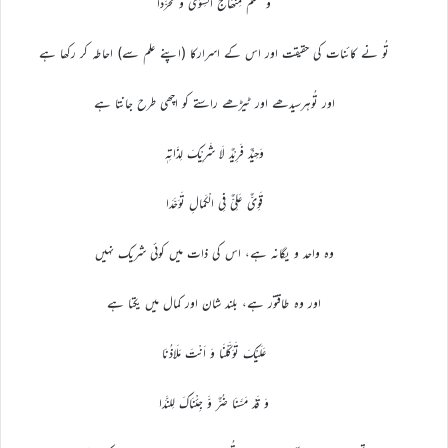
وَ تَعْلَمُ مِنْھَاجَ السِّوٰی وَ مُحَرَّدَا
تُو نے کائنات کی حقیقت اور اس کے اسرارکا (اپنے علم سے) احاطہ کر رکھا ہے
اور تُوہرسیدھے اور ٹیڑھے راستے کو اچھی طرح جانتا ہے
وَحِیْدٌ فَرِیْدٌ لَا شَرِیْکَ لِذَاتِہٖ
قَوِیٌّ عَلِیٌّ فِی الْکَمَالِ تَوَحَّدَا
وہ واحد و یگانہ ہے، اس کی ذات میں کوئی شریک نہیں
اور وہ طاقتور ہے، بلند شان اور کمال میں یکتا ہے
عَلَیْکَ تَوَکَّلْنَا وَ اَنْتَ مَـلَاذُنَا
وَ قَدْ مَسَّنَا ضُرٌّ وَّ جِئْنَاکَ لِلنَّدَا