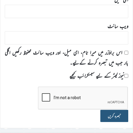
ویب‌ سائٹ
اس براؤزر میں میرا نام، ای میل، اور ویب سائٹ محفوظ رکھیں اگلی
بار جب میں تبصرہ کرنے کےلیے۔
نیوز لیٹر کے لیے سبسکرائب کیجیے