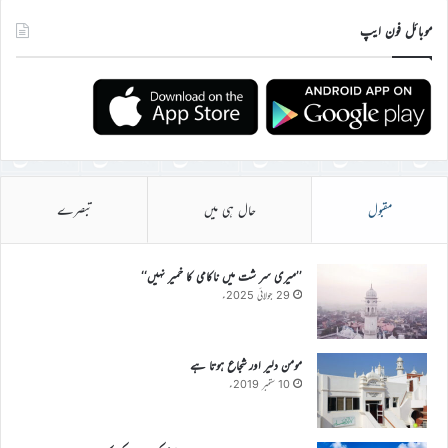
موبائل فون ایپ
مقبول
حال ہی میں
تبصرے
’’میری سر شت میں ناکامی کا خمیر نہیں‘‘
29 جولائی 2025ء
مومن دلیر اور شجاع ہوتا ہے
10 ستمبر 2019ء