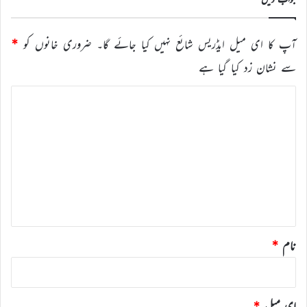
آپ کا ای میل ایڈریس شائع نہیں کیا جائے گا۔
ضروری خانوں کو
*
سے نشان زد کیا گیا ہے
ت
ب
ص
ر
ہ
*
نام
*
ای میل
*