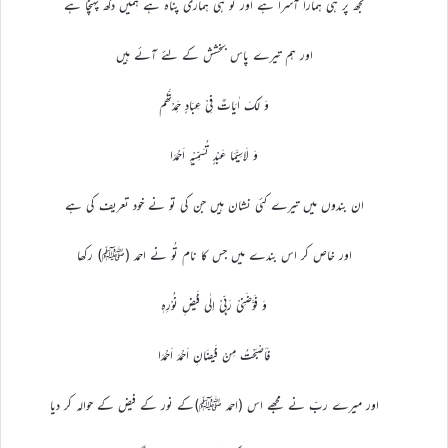
تجھ پر ہی ہمارا آسرا ہے اور تُو ہی ہماری پناہ ہے ہمیں دکھ پہنچا ہے
اور ہم تیرے پاس بخشش کے لئے آئے ہیں
وَ لَکَ اٰیَاتٌ فِیْ عِبَادٍ حَمِدْتَّھُم
وَ لَاسِیَّمَا عَبْدٍ تُسَمِّیْہِ اَحْمَدَا
ان بندوں میں تیرے کئی نشان ہیں جن کی تو نے خود تعریف کی ہے
اور خاص کر اس بندے میں جس کا نام تُو نے احمد (ﷺ) رکھا
وَ فَوَّضَنِیْ رَبِّیْ اِلٰی فَیْضِ نُوْرِہٖ
فَاَصْبَحْتُ مِنْ فَیْضَانِ اَحْمَدَ اَحْمَدَا
اور میرے ربّ نے مجھے اس (احمد ﷺ)کے نور کے فیض کے حوالہ کر دیا