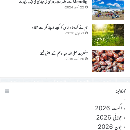
Mendig سے جلسہ سالانہ جرمنی کی تیاری کی ایک رپورٹ
22 اگست 2024ء
ہم نے کورونا وائرس کو کیسے اپنے گھر سے نکالا؟
21 اپریل 2020ء
آنحضرت صلی اللہ علیہ وسلم کے بعض نسخے
20 اگست 2019ء
آرکائیوز
اگست 2026
جولائی 2026
جون 2026