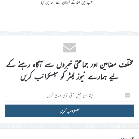
تب میں احمدؐکے فیضان سے احمد بن گیا
مختلف مضامین اور جماعتی خبروں سے آگاہ رہنے کے
لیے ہمارے نیوز لیٹر کو سبسکرائب کریں
اپنا
ای
میل
آئی
ڈی
درج
کریں
جواب دیں