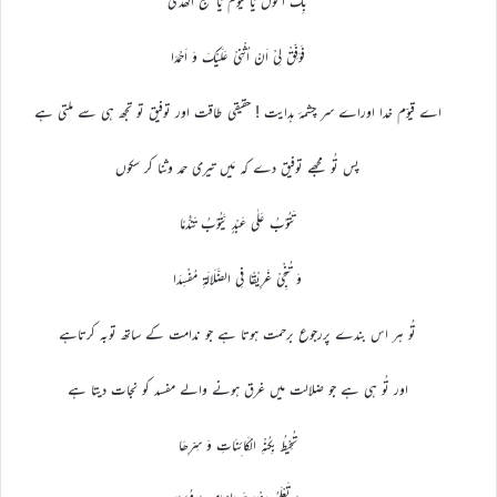
بِکَ الْحَوْلُ یَا قَیُّوْمُ یَا مَنْبَعَ الْھُدٰی
فَوَفِّقْ لِیْ اَنْ اُثْنِیْ عَلَیْکَ وَ اَحْمَدَا
اے قیوّم خدا اوراے سر چشمۂ ہدایت ! حقیقی طاقت اور توفیق تو تجھ ہی سے ملتی ہے
پس تُو مجھے توفیق دے کہ مَیں تیری حمد وثنا کر سکوں
تَتُوْبُ عَلٰی عَبْدٍ یَّتُوْبُ تَنَدُّمًا
وَ تُنْجِیْ غَرِیْقًا فِی الضَّـلَالَۃِ مُفْسِدَا
تُو ہر اس بندے پررجوع برحمت ہوتا ہے جو ندامت کے ساتھ توبہ کرتاہے
اور تُو ہی ہے جو ضلالت میں غرق ہونے والے مفسد کو نجات دیتا ہے
تُحِیْطُ بِکُنْہِ الْکَائِنَاتِ وَ سِرِّھَا