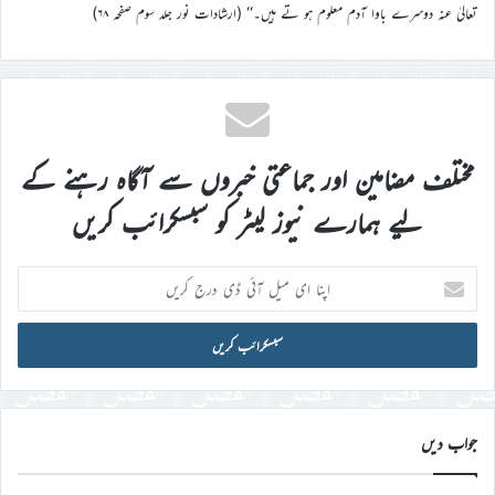
تعالیٰ عنہ دوسرے باوا آدم معلوم ہو تے ہیں۔‘‘ (ارشادات نور جلد سوم صفحہ ۶۸)
مختلف مضامین اور جماعتی خبروں سے آگاہ رہنے کے
لیے ہمارے نیوز لیٹر کو سبسکرائب کریں
اپنا
ای
میل
آئی
ڈی
درج
کریں
جواب دیں