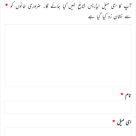
آپ کا ای میل ایڈریس شائع نہیں کیا جائے گا۔
ضروری خانوں کو
*
سے نشان زد کیا گیا ہے
ت
ب
ص
ر
ہ
*
نام
*
ای میل
*