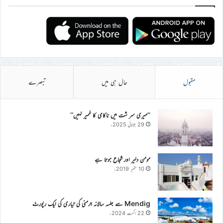
مقبول
حال ہی میں
تبصرے
’’میری سر شت میں ناکامی کا خمیر نہیں‘‘
29 جولائی 2025ء
مومن دلیر اور شجاع ہوتا ہے
10 ستمبر 2019ء
Mendig سے جلسہ سالانہ جرمنی کی تیاری کی ایک رپورٹ
22 اگست 2024ء