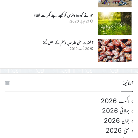
ہم نے کورونا وائرس کو کیسے اپنے گھر سے نکالا؟
21 اپریل 2020ء
آنحضرت صلی اللہ علیہ وسلم کے بعض نسخے
20 اگست 2019ء
آرکائیوز
اگست 2026
جولائی 2026
جون 2026
مئی 2026