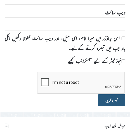
ویب‌ سائٹ
اس براؤزر میں میرا نام، ای میل، اور ویب سائٹ محفوظ رکھیں اگلی
بار جب میں تبصرہ کرنے کےلیے۔
نیوز لیٹر کے لیے سبسکرائب کیجیے
موبائل فون ایپ