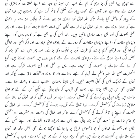
سے تبدیلی پیدا نہیں کی جا رہی کہ ہم نے اب اس مہینہ کی وجہ سے اپنے تعلقات کو بہتری کی
طرف لے جانا ہے اور آپس کے محبت پیار کے تعلق کو قائم کرنا ہے کہ رمضان میں خدا تعالیٰ
کے پیار کو حاصل کیا جائے تاکہ اللہ تعالیٰ خود ہماری جزا بن جائے تو بیشک منہ سے یہ دعویٰ
ہے کہ ہمارا روزہ ہے اور خدا تعالیٰ کی خاطر ہے لیکن عمل اسے جھوٹا ثابت کر رہا ہے۔ اور پھر
عملی جھوٹ کی اَور بھی بہت ساری باتیں ہیں۔ انتہا اُس کی یہ بھی ہے کہ کاروباروں کو، اپنے
دنیاوی مقاصد کو، اپنے دنیاوی مفادات کو روزے کے باوجود اپنی عبادات اور ذکرِ الٰہی اور نوافل
کی ادائیگی اور قرآنِ کریم پڑھنے کی طرف توجہ پر فوقیت دی جائے۔ اور پھر اس سے بھی بڑھ کر
بعض لوگ اپنے منافع کے لئے، دنیاوی فائدے کے لئے کاروباروں میں جھوٹ بولتے ہیں، گویا
کہ خدا کے مقابلے پر جھوٹ کی اہمیت ہے۔ پس یہ عملی اور قولی جھوٹ شرک ہے اور
آنحضرت صلی اللہ علیہ وسلم نے فرمایا کہ ایسے روزے دار کا روزہ درحقیقت فاقہ ہے۔ کیونکہ اللہ
تعالیٰ کے نزدیک اُس کی کوئی اہمیت نہیں۔ پس یقیناً رمضان انقلاب لانے کا باعث بنتا ہے۔
شیطان بھی اس میں جکڑا جاتا ہے۔ جنت بھی قریب کر دی جاتی ہے لیکن اُس کے لئے جو اپنی
حالت میں پاک تبدیلی پیداکرنے کی کوشش کرے۔ اپنے ہر قول و فعل کو خدا تعالیٰ کی رضا کے
مطابق ڈھالنے کی کوشش کرے۔ خدا تعالیٰ کے قریب ہونے کی کوشش کرے۔ خدا تعالیٰ کی
حکومت کو اپنے پر قائم کرنے کی کوشش کرے تا کہ اللہ تعالیٰ کی رحمت اور مغفرت اور بخشش
جو عام حالات کی نسبت کئی گنا بڑھ جاتی ہے اُس سے بھرپور فائدہ اُٹھائے اور اپنے نفس کے
بتوں اور جھوٹے خداؤں کو جو لامحسوس طریق پر یا جانتے بوجھتے ہوئے بھی بعض دفعہ خدا تعالیٰ
کے مقابلے پر کھڑے ہو جاتے ہیں، اُن کو ریزہ ریزہ کر کے ہوا میں اُڑا دے، جب یہ کوشش