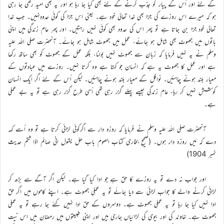
کے لئے اور اُس کے پیار کو جذب کرنے کے لئے بھی کیا جا رہا ہو اور یہ بھی امید رکھی جا رہی
ہو کہ میرے اس روزے کی جزا بھی خدا تعالیٰ خود ہے۔ یعنی اس جزا کی کوئی حدودنہیں۔ جب خدا
تعالیٰ خود جزا بن جاتا ہے تو پھر اس کی حدود بھی کوئی نہیں رہتیں۔ اور پھر عام زندگی میں اپنی
باتوں میں جھوٹ بھی شامل ہو جائے، عمل میں جھوٹ شامل ہو جائے۔ آنحضرت صلی اللہ علیہ
وسلم نے یہ نہیں فرمایا کہ زبان سے جھوٹ نہیں بولنا، بلکہ عمل کے جھوٹ کو بھی ساتھ رکھا
ہے اور عمل کا جھوٹ یہ ہے کہ انسان جو کہتا ہے وہ کرتا نہیں۔ روزے میں عبادتوں کے
معیار بلند ہونے چاہئیں۔ نوافل کے معیار بلند ہونے چاہئیں۔ لیکن اُس کے لئے اگر ایک انسان
کوشش نہیں کر رہا، عام زندگی جیسے پہلے گزر رہی تھی اُسی طرح گزر رہی ہے تو یہ بے عملی
ہے۔
آنحضرت صلی اللہ علیہ وسلم نے فرمایا کہ روزہ دار سے اگرکوئی لڑائی کرتا ہے تو وہ اُسے کہہ
دے کہ مَیں روزہ دار ہوں۔ (صحیح بخاری کتاب الصوم باب ھل یقول انی صائم اذا شتم حدیث
نمبر 1904)
اور جواب نہ دے تو یہ روزے کا حق ہے جو ادا کیا گیا ہے۔ لیکن اگر آگے سے بڑھ کر
لڑائی کرنے والے کا جواب لڑائی سے دیا جائے تو یہ عملی جھوٹ ہے۔ اپنے کاموں میں اگر حق
ادا نہیں کیا جا رہا تو یہ عملی جھوٹ ہے۔ دوسروں کے حق ادا نہیں کئے جا رہے تو یہ عملی
جھوٹ ہے۔ خاوند کی اور بیوی کی لڑائیاں جاری ہیں اور اپنی طبیعتوں میں رمضان میں اس نیت