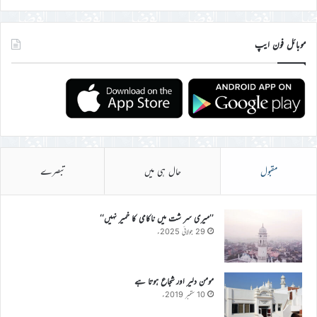
موبائل فون ایپ
مقبول
حال ہی میں
تبصرے
’’میری سر شت میں ناکامی کا خمیر نہیں‘‘
29 جولائی 2025ء
مومن دلیر اور شجاع ہوتا ہے
10 ستمبر 2019ء