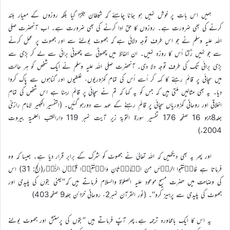
ہمیں اس بات پر خوش نہیں ہو جانا چاہئے کہ شیطان جکڑا گیا بلکہ روزوں کے معیار بلند
کرنے کی بھی ضرورت ہے۔ روزوں کا حق ادا کرنے کی بھی ضرورت ہے۔ اب آنحضرت صلی
اللہ علیہ وسلم نے جو اس طرف توجہ دلائی ہے کہ جھوٹ بولنے سے اور جھوٹ پر عمل کرنے
سے جو نہیں رُکتا اُس کا روزہ نہیں۔ ان الفاظ میں چھوٹی سے چھوٹی برائی سے لے کر بڑی سے
بڑی برائی تک کی طرف توجہ دلا دی۔ آنحضرت صلی اللہ علیہ وسلم نے ایک شخص کو ہر حالت
میں سچائی پر قائم رہنے کا کہہ کر اُسے اُس کی تمام کمزوریوں، غلطیوں اور گناہوں سے پاک کروا
دیا۔ یہ بھی مثالیں ملتی ہیں کہ جس کو یہ کہا کہ تم نے سچائی پر قائم رہنا ہے اس شخص کی تمام
اخلاقی اور روحانی کمزوریاں سچائی پر قائم رہنے کے عہد سے دورہو گئیں۔ (التفسیر الکبیر لامام رازیؒ
جلد8جزو 16 صفحہ 176 تفسیر سورۃ التوبۃ زیر آیت نمبر 119 دارالکتب العلمیۃ بیروت
2004ء)
اور پھر یہ بھی دیکھیں کہ اللہ تعالیٰ نے جھوٹ کو شرک کے برابر قرار دیا ہے۔ جیسا کہ وہ
فرماتا ہے فَاجۡتَنِبُوا الرِّجۡسَ مِنَ الۡاَوۡثَانِ وَاجۡتَنِبُوۡا قَوۡلَ الزُّوۡرِ(الحج: 31) اس
کی وضاحت میں حضرت مسیح موعود علیہ الصلوٰۃ والسلام فرماتے ہیں کہ’’یعنی بتوں کی پلیدی اور
جھوٹ کی پلیدی سے پرہیز کرو‘‘۔ (نور القرآن نمبر2، روحانی خزائن جلد9 صفحہ403)
یہ اس کا ایک بامحاورہ ترجمہ ہے۔پھر آپؑ فرماتے ہیں ’’بتوں کی پرستش اور جھوٹ بولنے