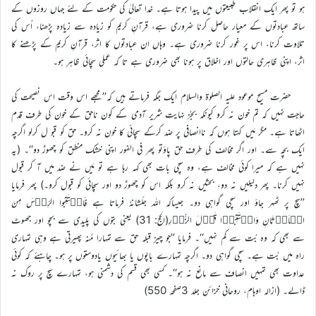
ہو تو پھر ایک انقلاب طبیعتوں میں پیدا ہوتا ہے۔ خدا تعالیٰ کی حکومت کے لئے جہاں روزوں کے
ساتھ عبادتوں کے معیار حاصل کرنا ضروری ہے، قرآنِ کریم کو زیادہ سے زیادہ پڑھنا، اُس کی
تلاوت کرنا، اس پر غور کرنا ضروری ہے۔ وہاں ان عبادتوں کا اثر، قرآنِ کریم کے پڑھنے کا
اثر، اپنی ظاہری حالتوں اور اخلاق پر ہونا بھی ضروری ہے تا کہ عملی سچائی ظاہر ہو۔
حضرت مسیح موعود علیہ الصلوۃ والسلام ایک جگہ فرماتے ہیں کہ’’مجھے اس وقت اس نصیحت کی
حاجت نہیں کہ تم خون نہ کرو کیونکہ بجُز نہایت شریر آدمی کے کون ناحق کے خون کی طرف قدم
اٹھاتا ہے۔ مگر مَیں کہتا ہوں کہ ناانصافی پر ضد کرکے سچائی کا خون نہ کرو۔ حق کو قبو ل کرلو اگرچہ
ایک بچہ سے۔ اور اگر مخالف کی طرف حق پاؤتو پھر فی الفور اپنی خشک منطق کو چھوڑ دو‘‘۔ (یہ
نہیں ہے کہ میرا کوئی مخالف ہے، وہ سچی بات بھی کہہ رہا ہے تو مَیں نے ضد میں آ کر قبول
نہیں کرنا۔ پھر دلیلیں نہ دو، بحثیں نہ کرو بلکہ اس کو چھوڑ دو اور سچائی کو قبول کرو۔) پھر فرمایا
’’سچ پر ٹھہر جاؤ اور سچی گواہی دو۔ جیساکہ اللہ جلّشانہٗ فرماتا ہے فَاجۡتَنِبُوا الرِّجۡسَ مِنَ
الۡاَوۡثَانِ وَاجۡتَنِبُوۡا قَوۡلَ الزُّوۡرِ(الحج: 31) یعنی بتوں کی پلیدی سے بچو اور جھوٹ
سے بھی کہ وہ بُت سے کم نہیں‘‘۔ فرمایا ’’جو چیز قبلہ حق سے تمہارا مُنہ پھیرتی ہے وہی تمہاری
راہ میں بُت ہے۔ سچی گواہی دو۔ اگرچہ تمہارے باپوں یا بھائیوں یادوستوں پر ہو۔ چاہئے کہ کوئی
عداوت بھی تمہیں انصاف سے مانع نہ ہو‘‘۔ کسی بھی قسم کی دشمنی ہو، تمہارے سچ پر روک نہ
ڈالے۔ (ازالہ اوہام، روحانی خزائن جلد 3صفحہ 550)