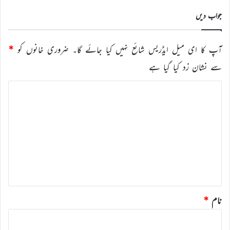
کریں
جواب دیں
آپ کا ای میل ایڈریس شائع نہیں کیا جائے گا۔
ضروری خانوں کو
*
سے نشان زد کیا گیا ہے
ت
ب
ص
ر
ہ
*
نام
*