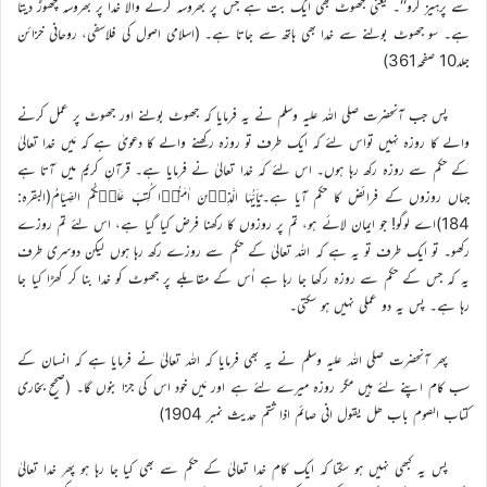
سے پرہیز کرو‘‘۔ یعنی جھوٹ بھی ایک بت ہے جس پر بھروسہ کرنے والا خدا پر بھروسہ چھوڑ دیتا
ہے۔ سو جھوٹ بولنے سے خدا بھی ہاتھ سے جاتا ہے۔ (اسلامی اصول کی فلاسفی، روحانی خزائن
جلد10 صفحہ361)
پس جب آنحضرت صلی اللہ علیہ وسلم نے یہ فرمایا کہ جھوٹ بولنے اور جھوٹ پر عمل کرنے
والے کا روزہ نہیں تواس لئے کہ ایک طرف تو روزہ رکھنے والے کا دعویٰ ہے کہ مَیں خدا تعالیٰ
کے حکم سے روزہ رکھ رہا ہوں۔ اس لئے کہ خدا تعالیٰ نے فرمایا ہے۔ قرآنِ کریم میں آتا ہے
جہاں روزوں کے فرائض کا حکم آیا ہے۔یٰۤاَیُّہَا الَّذِیۡنَ اٰمَنُوۡا کُتِبَ عَلَیۡکُمُ الصِّیَامُ(البقرہ:
184)اے لوگو! جو ایمان لائے ہو، تم پر روزوں کا رکھنا فرض کیا گیا ہے، اس لئے تم روزے
رکھو۔ تو ایک طرف تو یہ ہے کہ اللہ تعالیٰ کے حکم سے روزے رکھ رہا ہوں لیکن دوسری طرف
یہ کہ جس کے حکم سے روزہ رکھا جا رہا ہے اُس کے مقابلے پر جھوٹ کو خدا بنا کر کھڑا کیا جا
رہا ہے۔ پس یہ دو عملی نہیں ہو سکتی۔
پھر آنحضرت صلی اللہ علیہ وسلم نے یہ بھی فرمایا کہ اللہ تعالیٰ نے فرمایا ہے کہ انسان کے
سب کام اپنے لئے ہیں مگر روزہ میرے لئے ہے اور مَیں خود اس کی جزا بنوں گا۔ (صحیح بخاری
کتاب الصوم باب ھل یقول انی صائم اذا شتم حدیث نمبر 1904)
پس یہ کبھی نہیں ہو سکتا کہ ایک کام خدا تعالیٰ کے حکم سے بھی کیا جا رہا ہو پھر خدا تعالیٰ