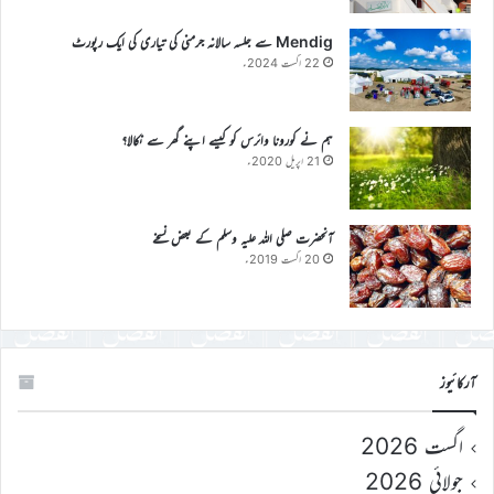
Mendig سے جلسہ سالانہ جرمنی کی تیاری کی ایک رپورٹ
22 اگست 2024ء
ہم نے کورونا وائرس کو کیسے اپنے گھر سے نکالا؟
21 اپریل 2020ء
آنحضرت صلی اللہ علیہ وسلم کے بعض نسخے
20 اگست 2019ء
آرکائیوز
اگست 2026
جولائی 2026