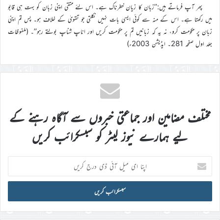
پھر آپ فرماتے ہیں:’’زبان کا زیان خطرناک ہے۔ اس لئے متقی اپنی زبان کو بہت ہی قابو
میں رکھتا ہے۔ اس کے منہ سے کوئی ایسی بات نہیں نکلتی جو تقویٰ کے خلاف ہو۔ پس تم اپنی
زبان پر حکومت کرو، نہ یہ کہ زبانیں تم پر حکومت کریں اور اناپ شناپ بولتے رہو’’۔ (ملفوظات
جلد اول صفحہ 281۔ ایڈیشن 2003ء)
مختلف مضامین اور جماعتی خبروں سے آگاہ رہنے کے
لیے ہمارے نیوز لیٹر کو سبسکرائب کریں
اپنا
ای
میل
آئی
ڈی
درج