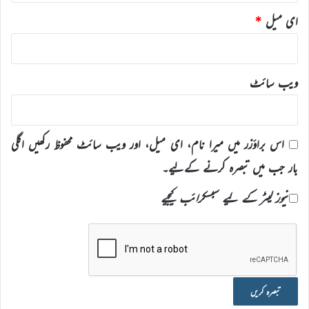
ای میل
*
ویب‌ سائٹ
اس براؤزر میں میرا نام، ای میل، اور ویب سائٹ محفوظ رکھیں اگلی
بار جب میں تبصرہ کرنے کےلیے۔
نیوز لیٹر کے لیے سبسکرائب کیجیے