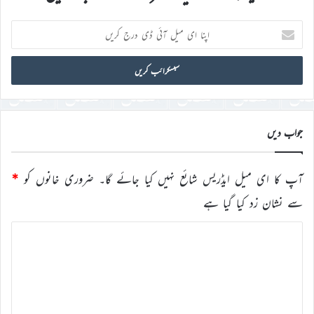
اپنا
ای
میل
آئی
ڈی
درج
کریں
جواب دیں
آپ کا ای میل ایڈریس شائع نہیں کیا جائے گا۔
ضروری خانوں کو
*
سے نشان زد کیا گیا ہے
ت
ب
ص
ر