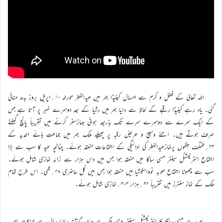
اللہ تعالیٰ کے فضل و کرم سے امسال کینیڈا بھر میں عیدالفطر مورخہ ۱۰؍اپریل بروز بدھ منائی
گئی۔ یاد رہے کینیڈا رقبے کے لحاظ سے دنیا بھر میں رشیا کے بعد دوسرے نمبر پر آتا ہے جس
کے ایک سرے سے دوسرے سرے تک بذریعہ ہوائی جہازسفر کرنے میں تقریباً پانچ گھنٹے
صرف ہوتے ہیں۔ اتنے وسیع و عریض رقبہ پر پھیلے ملک بھر میں جماعت ہائے احمدیہ کے
۲۳؍مختلف جگہوں پرنمازعیدالفطر کی ادائیگی کے اجتماعات منعقد ہوئے۔ چنانچہ عید کا سب سے بڑا
اجتماع انٹرنیشنل سینٹر مسی ساگا میں منعقد ہوا جس میں دس ہزار سے زائد نمازی شامل ہوئے۔
سب سے چھوٹا اجتماع صوبہ نوواسکوشیا میں منعقد ہوا جس میں کُل حاضری ۲۸؍تھی۔ اس طرح تمام
ملک کے نماز سنٹرز میں تقریباً ۳۲؍ہزار ۳۰۴؍نمازی شامل ہوئے۔
یاد رہے مسی ساگا کا انٹرنیشنل سینٹر وہی جگہ ہے جہاں گذشتہ سالہا سال سے جماعت احمدیہ