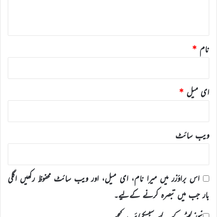
ہ
*
نام
*
ای میل
*
ویب‌ سائٹ
اس براؤزر میں میرا نام، ای میل، اور ویب سائٹ محفوظ رکھیں اگلی
بار جب میں تبصرہ کرنے کےلیے۔
نیوز لیٹر کے لیے سبسکرائب کیجیے