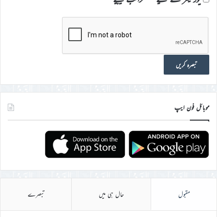
موبائل فون ایپ
مقبول
حال ہی میں
تبصرے