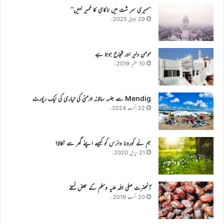
’’میری سر شت میں ناکامی کا خمیر نہیں‘‘
29 جولائی 2025ء
مومن دلیر اور شجاع ہوتا ہے
10 ستمبر 2019ء
Mendig سے جلسہ سالانہ جرمنی کی تیاری کی ایک رپورٹ
22 اگست 2024ء
ہم نے کورونا وائرس کو کیسے اپنے گھر سے نکالا؟
21 اپریل 2020ء
آنحضرت صلی اللہ علیہ وسلم کے بعض نسخے
20 اگست 2019ء