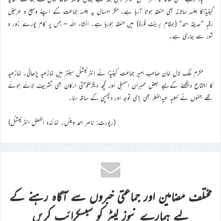
کینیڈاکا جلسہ سالانہ بھی منعقد ہوتا آرہا ہے۔ مگر امسال یہ جلسہ جماعت کے اپنے وسیع و عریض
رقبہ ’’حدیقہ احمد‘‘ (بمقام برینٹ فورڈ) میں منعقد ہورہا ہے۔ انشاء اللہ – جس پر کام پورے زور و
شور سے جاری ہے۔
مکرم ملک لال خان صاحب امیر جماعت کینیڈا نے انٹرنیشنل سینٹر میں نمازعید پڑھائی۔ نمازعید
کا اجتماع دیکھنے کےلیے بعض ممبران اسمبلی اور کچھ دیگرحکومتی ارکان بھی تشریف لائے ہوئے
تھے جنہوں نے خطبہ عیدالفطر بھی بڑی توجہ اور دلچسپی کے ساتھ سنا۔
(رپورٹ: ناصر احمد وینس۔ نمائندہ الفضل انٹرنیشنل)
مختلف مضامین اور جماعتی خبروں سے آگاہ رہنے کے
لیے ہمارے نیوز لیٹر کو سبسکرائب کریں