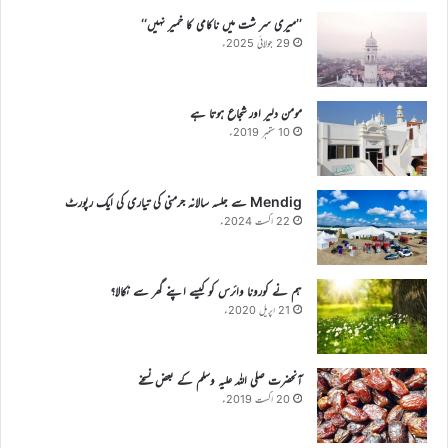
’’میری سر شت میں ناکامی کا خمیر نہیں‘‘
29 جولائی 2025ء
مومن دلیر اور شجاع ہوتا ہے
10 ستمبر 2019ء
Mendig سے جلسہ سالانہ جرمنی کی تیاری کی ایک رپورٹ
22 اگست 2024ء
ہم نے کورونا وائرس کو کیسے اپنے گھر سے نکالا؟
21 اپریل 2020ء
آنحضرت صلی اللہ علیہ وسلم کے بعض نسخے
20 اگست 2019ء