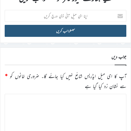
اپنا
ای
میل
آئی
ڈی
درج
کریں
جواب دیں
آپ کا ای میل ایڈریس شائع نہیں کیا جائے گا۔
ضروری خانوں کو
*
سے نشان زد کیا گیا ہے
ت
ب
ص
ر