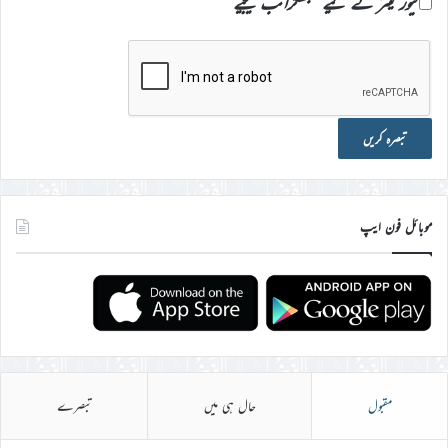
نیوز لیٹر کے لیے سبسکرائب کیجیے
موبائل فون ایپ
مقبول
حال ہی میں
تبصرے