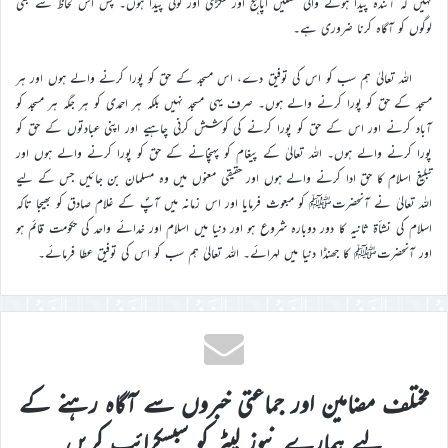
نہیں کہ آئندہ پیدا ہونے والی نسلیں اپاہج اور لنگڑی اور لولی پیدا ہوں۔ پس اس لحاظ سے بھی
لوگوں کو آگاہ کرنا ضروری ہے۔
اللہ تعالیٰ ہم سب کو اس کی توفیق دے، اس مسجد کے حق کو پورا کرنے والے ہوں اور ہر
مسجد کے حق کو پورا کرنے والے ہوں۔ صرف یہی مسجد نہیں بلکہ ہر احمدی کو ہر جگہ ہر مسجد کو
آباد کرنے اور اس کے حق کو پورا کرنے کی کوشش کرنی چاہیے اور اپنی عبادتوں کے حق کو
پورا کرنے والے ہوں۔ اللہ تعالیٰ کے پیغام کو پہنچانے کے حق کو پورا کرنے والے ہوں اور
تبلیغ اسلام کا حق ادا کرنے والے ہوں اور حقیقی معنوں میں وہ مسلمان بن جائیں جس کے لیے
اللہ تعالیٰ نے آنحضرتﷺ کو مبعوث فرمایا اور اس زمانہ میں آپؐ کے غلام صادق کو بھیجا تاکہ
اسلام کی نشأۃ ثانیہ کا دور دوبارہ شروع ہو اور دنیا میں اسلام اور خدائے واحد کی حکومت قائم ہو
اور آنحضرتﷺ کا جھنڈا دنیا میں لہرائے۔ اللہ تعالیٰ ہم سب کو اس کی توفیق عطا فرمائے۔
مختلف مضامین اور جماعتی خبروں سے آگاہ رہنے کے
لیے ہمارے نیوز لیٹر کو سبسکرائب کریں