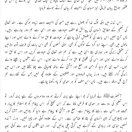
فرمودہ ۱۸؍اکتوبر۲۰۲۴ء میں مسجد فضل لندن کے سنگِ بنیاد پر ایک صدی مکمل ہونے پر اس کی
مختصر تاریخ بیان فرمائی نیز مساجد کی اہمیت کو بیان کرتے ہوئے فرمایا:
اس زمانہ میں جبکہ لوگ خدا کو بھول رہے ہیں مسجد کی اہمیت بہت زیادہ ہوگئی ہے۔ اللہ تعالیٰ
کی تعلیم کے مطابق انسان کی پیدائش کا مقصد عبادت ہے اور اسی سے ہم دور جارہے رہیں۔
پس آج ہمیں اس بات کی کوشش کرنی چاہیے کہ عبادت کا حق ادا کرنے والے ہوں اور اپنے
ماحول میں بھی، اپنے ارد گرد کے لوگوں کو بھی، اپنی نسلوں کو بھی اس بات کی طرف توجہ دلائیں
کہ حقیقی زندگی اور ہماری بقا اسی میں ہے کہ ہم اللہ تعالیٰ کی عبادت کریں اور اس کا حق ادا
کرنے والے ہوں اور اس کی مخلوق کا حق ادا کرنے والے ہوں۔ اس کے حکموں پر چلنے والے
ہوں۔ تب ہی ہم دنیا کو امن اور صلح اور آشتی کے ساتھ کامیابی سے چلا سکتے ہیں اور اس میں
زندگی گزار سکتے ہیں۔ ورنہ یہاں فسادوں اور جھگڑوں کے علاوہ کچھ نہیں جس کے نظارے ہم
آج کل دیکھ رہے ہیں۔ پس اس مقصد کو ہر احمدی کو یاد رکھنا چاہیے۔
آنحضرتﷺ نے فرمایا کہ جو اپنے لیے پسند کرتے ہو وہ دوسروں کے لیے پسند کرو۔ تو
اس تعلیم کی رو سے ہر احمدی کا فرض بنتا ہے کہ اس تبلیغ کو، اس پیغام کو جو اسلام کا پیار و
محبت اور امن سے رہنے کا پیغام ہے، صلح اور آشتی کا پیغام ہے دنیا کو بتائیں اور آشنا کریں
اور پھیلائیں کہ یہی انسان کی بقا کا ضامن ہے۔ اس کے علاوہ کوئی اَور چیز نہیں۔ ورنہ آئندہ
نسلیں تباہی اور بربادی کے گڑہے میں گرتی چلی جائیں گی۔ اور ان جنگوں کی وجہ سے کوئی بعید