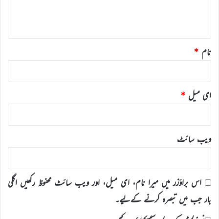
ہ
*
نام
*
ای میل
*
ویب‌ سائٹ
اس براؤزر میں میرا نام، ای میل، اور ویب سائٹ محفوظ رکھیں اگلی
بار جب میں تبصرہ کرنے کےلیے۔