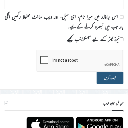
اس براؤزر میں میرا نام، ای میل، اور ویب سائٹ محفوظ رکھیں اگلی
بار جب میں تبصرہ کرنے کےلیے۔
نیوز لیٹر کے لیے سبسکرائب کیجیے
موبائل فون ایپ