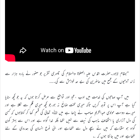
’’بمقام لاہور۔حضرت اقدس علیہ الصلوٰۃ والسلام کی تیسری تقریر جو حضور نے بارہ ہزار سے
زائد آدمیوں کے مجمع میں حاضرین کی بے حد خواہش سے کی۔…
میں آپ صاحبوں کی خدمت میں ادب ،عجز اور تواضع سے عرض کرتا ہوں کہ یہ جو کچھ سنایا
گیا ہے آپ اس پر توجہ کریں تاکہ میری محنت ضائع نہ ہو۔جو کچھ میری قلم سے نکلا ہے اور
میرے دوست مولوی عبدالکریم صاحب نے پڑھا ہے میں اﷲ تعالیٰ کی قسم کھا کر کہتاہوں کہ کسی
کی دل آزاری یا استخفافِ مذہب کی نیت سے نہیں لکھا بلکہ خدا گواہ ہے اور اس سے بہتر کون
گواہ ہو سکتاہے کہ میں نے سچے دل سے لکھاہے اور بنی نوع انسان کی ہمدردی کے لئے
لکھاہے اور میں جانتا ہوں کہ ؎