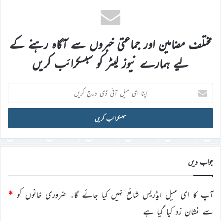
مختلف مضامین اور جماعتی خبروں سے آگاہ رہنے کے
لیے ہمارے نیوز لیٹر کو سبسکرائب کریں
اپنا
ای
میل
آئی
ڈی
درج
کریں
جواب دیں
آپ کا ای میل ایڈریس شائع نہیں کیا جائے گا۔
ضروری خانوں کو
*
سے نشان زد کیا گیا ہے