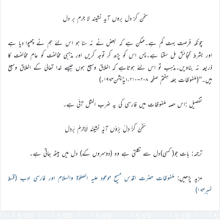
سخن کز دل بروں آید نشیند لا جرم بر دل
چونکہ فرصت بہت کم ہے۔ممکن ہے کہ بعض نے نہ سنا ہو اس لئے ہم نے چھپوا دیا ہے
اور بشرط گنجائش مل سکتا ہے۔پس اس کو پڑھ کر توجہ کریں اور مذہبی مخالفت کو عام مخالفت کا
ذریعہ نہ بناویں۔مذہب تو اس لئے ہوتاہے کہ اخلاق وسیع ہوں جیسے خدا تعالیٰ کے اخلاق وسیع
ہیں۔‘‘(ملفوظات جلد ہفتم صفحہ ۲۰۸-۲۱۰،ایڈیشن۱۹۸۴ء)
تفصیل :اس حصہ ملفوظات میں فارسی کی یہ ضرب المثل آئی ہے۔
سُخَنْ کَزْ دِلْ بِرُوْں آیَدْ نِشِیْنَد لَاجَرَمْ بَردِل
ترجمہ: بات جو( کسی)دل سے نکلتی ہے وہ (دوسروں کے) دل میں بیٹھ جاتی ہے۔
مزید پڑھیں:
ملفوظات حضرت اقدس مسیح موعود علیہ الصلوٰۃ والسلام اور فارسی ادب (قسط
نمبر۱۸۳)