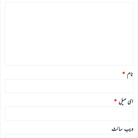
ت
ب
ص
ر
ہ
*
نام
*
ای میل
*
ویب‌ سائٹ