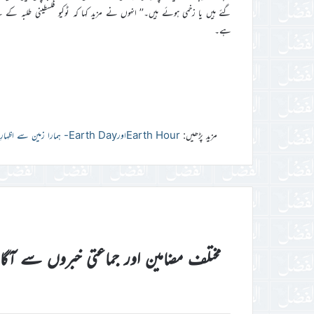
گئے ہیں یا زخمی ہوئے ہیں۔’’ انہوں نے مزید کہا کہ ٹوکیو فلسطینی طلبہ کے 
ہے۔
مزید پڑھیں:
Earth HourاورEarth Day- ہمارا زمین سے اظہارِ محبت
مختلف مضامین اور جماعتی خبروں سے آگ