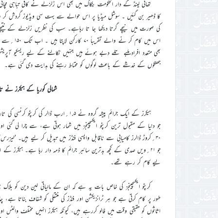
تھائی لینڈ کے دار الحکومت بنکاک میں بھی اس زلزلے نے کافی تباہی مچ
کا ڈھیر بن گئیں ۔ سوشل میڈیا پر اس حوالے سے بہت سی ویڈیوز گردش کر رہی
کی صورت میں نیچے گرتا دیکھا جا تا رہاہے۔ سب کی نظریں زلزلے کے نتی
اس میں کام 
بھی متعدد افراد ملبے تلے دبے ہوئے ہیں جنہیں نکالنے کے لیے ریسکیو آ
جھٹکوں کے خدشے کے باعث لوگوں کو محتاط رہنے کی ہدایت دی گئی ہے۔
شمالی کوریا کے ہیکرز نے ت
۳۰؍کروڑ ڈالرز کامیابی سے ناقابل واپسی فنڈز میں تبدیل کر لیے ہیں۔ ’لیز
جو ۲۱؍ویں صدی کے کچھ بدترین سائبر جرائم کا ذمہ دار رہا ہے۔ ہیکرز ک
لیے کام کر رہے تھے۔
کرپٹو ایکسچینجز کی خاص بات یہ ہے کہ ان کے مالیاتی لین دین کو بل
طور پر کام کرتی ہے جو ہر ٹرانزیکشن اور فنڈز کی منتقلی کو شفاف بناتا ہے
اثاثوں کو حقیقی وقت میں فالو کررہے ہیں، کیونکہ ہیکرز انہیں مختلف وال