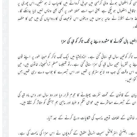
نسی کو استعمال ہونے والی کرنسی میں تبدیل کروانے میں کامیاب نہ ہو سکیں۔اس چوری پر
نے والوں کا کہنا ہے کہ چوری شدہ کرپٹو کرنسی میں سے ۲۰؍فیصد ناقابل استعمال ہو چکی ہے یعنی اب اسے ممکنہ طور پر کبھی بھی واپس نہیں لایا جاسکے گا۔
ھنے والے ہیکرز نے حالیہ برسوں میں درجنوں اس نوعیت کی کارروائیاں کی ہیں جن کا مقصد
کے۔
نہیں بال کٹوانے کا مشورہ دینے پر ٹک ٹاکر کو قید کی سزا
ٹاکر کوتین سال قید سنائی گئی ہے۔ انڈونیشیا میں ایک ٹک ٹاکر کو مبینہ طور پر اپنے فون
ر تقریباً تین سال قید کی سزا سنائی گئی ہے۔رتو تھیلیسا مسلم ٹرانسجینڈر خاتون ہیں، جن
ں۔انہوں نے یہ حرکت اس وقت کی جب وہ لائیو سٹریم پر تھیں اور اس تبصرے کا جواب دے رہی تھیں جس
ٹوا لیں۔
 بیان کے قانون کے تحت نفرت پھیلانے کا مجرم قرار دیا اور دو سال اور دس ماہ قید کی
 ان کے تبصرے معاشرے میں عوامی نظم و ضبط اور مذہبی ہم آہنگی کو متاثر کر سکتے ہیں۔
اکر خاتون کے خلاف توہین مذہب کی شکایات درج کرنے کے بعد آیا۔
ا ہے۔ ایمنسٹی انٹرنیشنل سمیت انسانی حقوق کے گروپوں نے اس سزا کی مذمت کی ہے۔