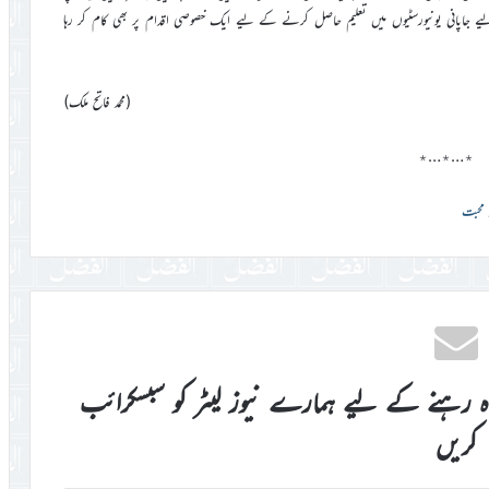
لیے جاپانی یونیورسٹیوں میں تعلیم حاصل کرنے کے لیے ایک خصوصی اقدام پر بھی کام کر رہا
(محمد فاتح ملک)
٭…٭…٭
اہ رہنے کے لیے ہمارے نیوز لیٹر کو سبسکرائب
کریں