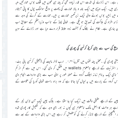
ائی ہے۔ اس زلزلے کی شدت اس قدر زیادہ تھی کہ چند ہی لمحوں میں فلک بوس عمارتیں ملبہ
 ہیں۔ ایک ویڈیو میں ایک بلند و بالا عمارت کی چھت پر واقع سوئمنگ پول کا پانی آبشار
جے میں زمیں بوس ہونے والی ایک زیرِتعمیر عمارت پر ہیں۔عمارت کے گرنے کی وجہ سے
کر نے والے تقریباً ۷۰ کارکن لاپتا ہیں ۔ اب تک ۱۵۰؍سے زائد افراد کی ہلاکت کی تصدیق ہو چکی ہے۔ تھائی لینڈ کے نائب وزیراعظم کے مطابق اب
پریشن جاری ہے۔ حکام نے بنکاک کو آفت زدہ علاقہ قرار دے دیا ہے اور زلزلے کے مزید
اریخ کی سب سے بڑی کرپٹو کرنسی کی چوری کی
ہیکرز کے ایک جرائم پیشہ گروہ نے ۱.۵؍ارب ڈالر کی کرپٹو کرنسی کی تاریخی چوری کی ۔محض چند منٹوں میں تقریباً ۱.۴۶؍ ارب ڈالر مالیت کی ڈیجیٹل کرنسی بائی بِٹ،
جو دنیا کے مقبول ترین کرپٹو ایکسچینجز میں شمار ہوتی ہے، سے چرا لی گئی اور انٹرنیٹ کے ذریعے نامعلوم wallets میں منتقل کر دی گئی۔ اس میں سے کم از کم
رس‘ نامی ایک بدنام زمانہ ہیکنگ گروہ نے ممکنہ طور پر اپنی سب سے بڑی واردات انجام دی
ے اس گروہ کے بارے میں یہ خیال کیا جاتا ہے کہ وہ براہِ راست شمالی کوریا کی حکومت کے
اک چین کے ذریعے حقیقی وقت میں ٹریک کیا جا سکتا ہے۔ بلاک چین ایک آن لائن لیجر کے
، چاہے ہر والٹ کا اصل مالک نامعلوم ہی کیوں نہ ہو۔ یہی وجہ ہے کہ تفتیش کار چوری شدہ
ٹس اور ایکسچینجز کے ذریعے لانڈر کرنے کی کوشش کر رہے ہیں اس بڑی واردات کے بعد سے