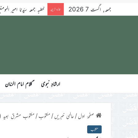
جمعہ, اگست 7 2026
خطبہ جمعہ سیّدنا امیر المومنین ح
تازہ ترین
ارشادِ نبوی
ؑکلام امام الزمان
صفحۂ اول
/
عالمی خبریں
/
مکتوب
/
مکتوب مشرق بعید (مارچ 
مکتوب