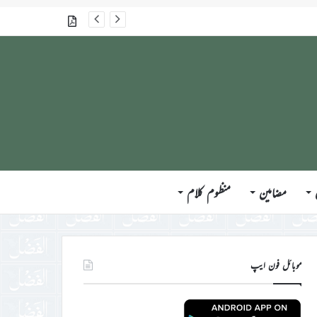
گذشتہ شمارے
مضامین
منظوم کلام
موبائل فون ایپ