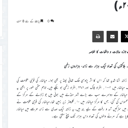
0
پڑھنے کے لئے 8 منٹ
Print
Share via Email
Faceb
X
تازہ حالات و واقعات کا خلاصہ
زلہ۔ ہلاکتوں کی تعداد ایک ہزار سے زائد، ہزاروں زخمی
رز اٹھا۔ زلزلہ اتنا شدید تھا کہ اس کا اثر پڑوسی ملک تھائی لینڈ پر بھی ہوا۔ میانمار کی فوجی حکومت کی
جانب سے جاری ہونے والے اعداد و شمار کے مطابق زلزلے سے اب تک میانمار میں ۱۰۰۲؍ افراد ہلاک اور ۲۳۷۶؍افراد زخمی ہو چکے ہیں۔تاہم حتمی طور پر ابھی یہ
لاکتیں میانمار کے دوسرے سب سے بڑے شہر منڈلے میں ہوئی ہیں جو زلزلے کے مرکز کے
قریب واقع ہے۔امریکی جیولوجیکل سروے کے مطابق زلزلے کی شدت ۷.۷؍محسوس کی گئی، جس کا مرکز میانمار میں ۱۰؍کلومیٹر زیرِ زمین تھا۔میانمار کی فوجی حکومت نے
یڈو میں سڑکیں آمد و رفت کے لیے بند ہیں۔یہ زلزلہ ایک صدی سے زائد عرصے میں میانمار
گایا ہے کہ مرنے والوں کی تعداد دس ہزار تک پہنچ سکتی ہے۔