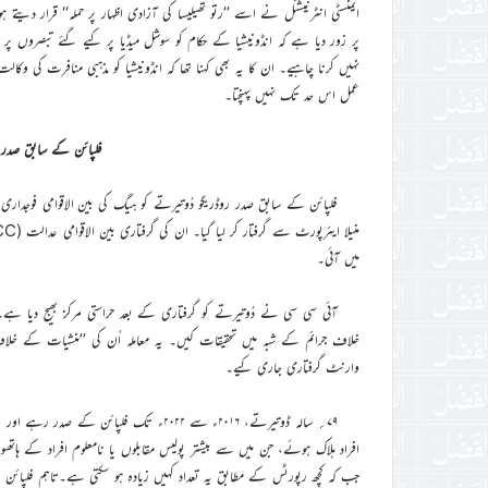
ایمنسٹی انٹرنیشنل نے اسے ’’رتو تھیلیسا کی آزادی اظہار پر حملہ‘‘ قرار دیتے
پر زور دیا ہے کہ انڈونیشیا کے حکام کو سوشل میڈیا پر کیے گئے تبصروں پر ل
نہیں کرنا چاہیے۔ ان کا یہ بھی کہنا تھا کہ انڈونیشیا کو مذہبی منافرت کی وکالت 
عمل اس حد تک نہیں پہنچتا۔
فلپائن کے سابق صدر 
فلپائن کے سابق صدر روڈریگو دُوتیرتے کو ہیگ کی بین الاقوامی فوجدار
میں آئی۔
آئی سی سی نے دُوتیرتے کو گرفتاری کے بعد حراستی مرکز بھیج دیا ہ
خلاف جرائم کے شبہ میں تحقیقات کیں۔ یہ معاملہ اُن کی ’’منشیات کے 
وارنٹ گرفتاری جاری کیے۔
۷۹؍ سالہ ڈوتیرتے، ۲۰۱۶ء سے ۲۰۲۲ء تک فل
افراد ہلاک ہوئے، جن میں سے بیشتر پولیس مقابلوں یا نامعلوم افراد کے