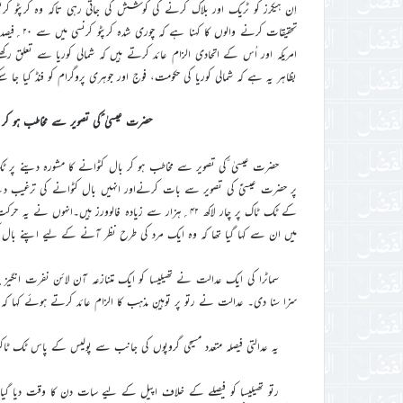
اِن ہیکرز کو ٹریک اور بلاک کرنے کی کوشش کی جاتی رہی تاکہ وہ کرپٹو کر
تحقیقات کر
امریکہ اور اُس کے اتحادی الزام عائد کرتے ہیں کہ شمالی کوریا سے تعلق رک
بظاہر یہ ہے کہ شمالی کوریا کی حکومت، فوج اور جوہری پروگرام کو فنڈ کیا جا س
حضرت عیسیٰ ؑکی تصویر سے مخاطب ہو کر ا
حضرت عیسیٰ ؑکی تصویر سے مخاطب ہو کر بال کٹوانے کا مشورہ دینے پر ٹک 
پر حضرت عیسیٰؑ کی تصویر سے بات کرنےاور انہیں بال کٹوانے کی ترغیب دینے پ
کے ٹک ٹاک پر چار لاکھ ۴۲؍ہزار سے زیادہ فالوورز ہی
میں ان سے کہا گیا تھا کہ وہ ایک مرد کی طرح نظر آنے کے لیے اپنے بال ک
سماٹرا کی ایک عدالت نے تھیلیسا کو ایک متنازعہ آن لائن نفرت انگیز
سزا سنا دی۔ عدالت نے رتو پر توہینِ مذہب کا الزام عائد کرتے ہوئے کہا کہ
یہ عدالتی فیصلہ متعدد مسیحی گروپوں کی جانب سے پولیس کے پاس ٹک ٹ
رتو تھیلیسا کو فیصلے کے خلاف اپیل کے لیے سات دن کا وقت دیا گی