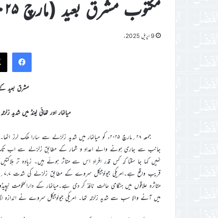
مکتوب مشرق بعید (مارچ ۲۰۲۵ء)
9 اپریل 2025ء
ook
مشرق بعید کے
میانمار اور تھائی لینڈ میں شدید زل
جمعہ ۲۸؍مارچ ۲۰۲۵ء کو میانمار میں شدید زلزلے سے سارا ملک ل
نہیں کہا جا سکتا کہ کس قدر افراد اس سے متاثر ہوئے ہیں۔ زیادہ تر ہ
متاثرہ علاقوں میں ہنگامی حالت نافذ کر دی ہے۔میانمار کے دارالحکومت نیپ
میں آنے والا سب سے شدید زلزلہ تھا۔ امریکی جیولوجیکل سروے نے اندازہ ل