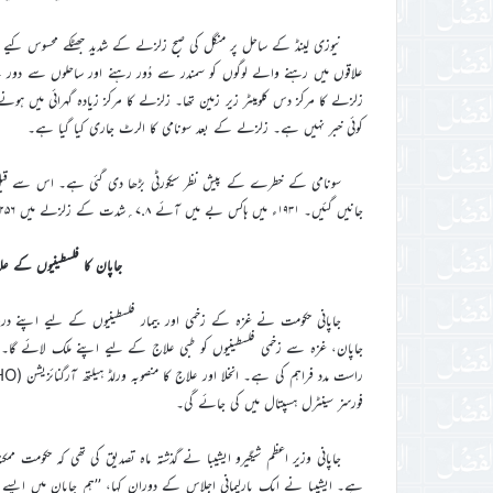
علاقوں میں رہنے والے لوگوں کو سمندر سے دُور رہنے اور ساحلوں سے دور ہٹنے
زلزلے کا مرکز دس کلومیٹر زیر زمین تھا۔ زلزلے کا مرکز زیادہ گہرائی میں 
کوئی خبر نہیں ہے۔ زلزلے کے بعد سونامی کا الرٹ جاری کیا گیا ہے۔
جانیں گئیں۔ ۱۹۳۱ء میں ہاکس بے میں آئے ۷.۸؍شدت کے زلزلے میں ۲۵۶؍افراد ہلاک ہوئے تھے، جو ملک کی تاریخ کا سب سے ہلاکت خیز زلزلہ تھا۔
جاپان کا فلسطینیوں کے عل
جاپانی حکومت نے غزہ کے زخمی اور بیمار فلسطینیوں کے لیے اپنے درو
جاپان، غزہ سے زخمی فلسطینیوں کو طبی علاج کے لیے اپنے ملک لائے گا۔ 
فورسز سینٹرل ہسپتال میں کی جائے گی۔
جاپانی وزیر اعظم شیگیرو ایشیبا نے گذشتہ ماہ تصدیق کی تھی کہ حکومت م
ہے۔ ایشیبا نے ایک پارلیمانی اجلاس کے دوران کہا، ’’ہم جاپان میں ایسے