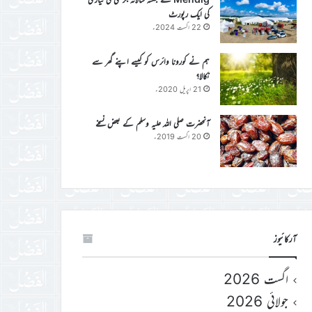
کی ایک رپورٹ
22 اگست 2024ء
ہم نے کورونا وائرس کو کیسے اپنے گھر سے
نکالا؟
21 اپریل 2020ء
آنحضرت صلی اللہ علیہ وسلم کے بعض نسخے
20 اگست 2019ء
آرکائیوز
اگست 2026
جولائی 2026