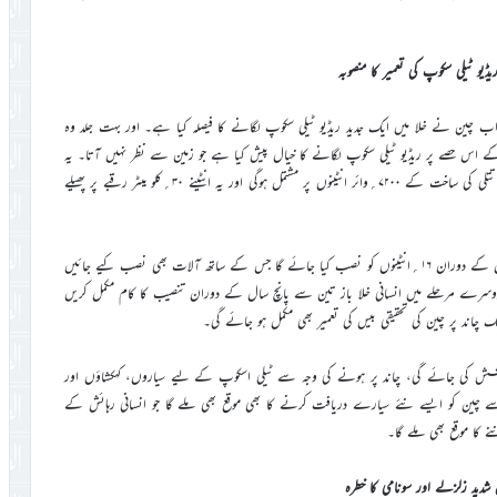
یڈیو ٹیلی سکوپ کی تعمیر کا منصوبہ
 اب چین نے خلا میں ایک جدید ریڈیو ٹیلی سکوپ لگانے کا فیصلہ کیا ہے۔ اور بہت جلد وہ
د کے اس حصے پر ریڈیو ٹیلی سکوپ لگانے کا خیال پیش کیا ہے جو زمین سے نظر نہیں آتا۔ یہ
ریڈیو ٹیلی سکوپ ۲۰۳۰ء کی دہائی میں چاند پر مکمل کی جائے گی، یہ ٹیلی سکوپ تتلی کی ساخت کے ۷۲۰۰؍وائر انٹینوں پر مشتمل ہوگی اور یہ انٹینے ۳۰؍کلو میٹر رقبے پر پھیلے
اس ٹیلی اسکوپ کی تعمیر تین مراحل میں ہوگی۔پہلے مرحلے میں تین سال کے دوران ۱۶؍انٹینوں کو نصب کیا جائے گا جس کے ساتھ آلات بھی نصب کیے جائیں
سرے مرحلے میں انسانی خلا باز تین سے پانچ سال کے دوران تنصیب کا کام مکمل کریں
ند پر چین کی تحقیقی بیس کی تعمیر بھی مکمل ہو جائے گی۔
ش کی جائے گی، چاند پر ہونے کی وجہ سے ٹیلی اسکوپ کے لیے سیاروں، کہکشاؤں اور
پ سے چین کو ایسے نئے سیارے دریافت کرنے کا بھی موقع بھی ملے گا جو انسانی رہائش کے
 کا موقع بھی ملے گا۔
ں شدید زلزلے اور سونامی کا خطرہ