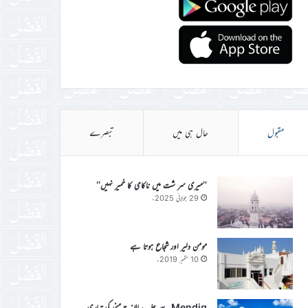
مقبول
حال ہی میں
تبصرے
’’میری سر شت میں ناکامی کا خمیر نہیں‘‘
29 جولائی 2025ء
مومن دلیر اور شجاع ہوتا ہے
10 ستمبر 2019ء
Mendig سے جلسہ سالانہ جرمنی کی تیاری