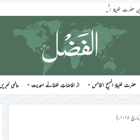
ضرت خلیفۃ المسیح الخامس ایّدہ اللہ تعالیٰ بنصرہ العزیز فرمودہ 17؍جولائی 2026ء
حضرت خلیفۃ المسیح الخامس
از افاضاتِ خلفائے احمدیت
عالمی خبریں
۲۰۲۵ء)