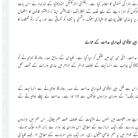
 ہوئے سزا کی منسوخی کا مطالبہ کیا ہے۔ ایمنسٹی انٹرنیشنل انڈونیشیا کے نمائندہ نے اس بات
وگوں کو سزا دینے کے لیے ملک کے الیکٹرانک انفارمیشن اینڈ ٹرانزیکشنز قانون کا استعمال
پر پابندی لگانی چاہیے جو امتیازی سلوک، دشمنی یا تشدد کو اکساتی ہے اور یہ کہ رتو تھیلیسا کا
بین الاقوامی فوجداری عدالت کے حوالے
ی عدالت، آئی سی سی میں منتقل کر دیا گیا ہے۔ فلپائن کے سابق صدر روڈریگو ڈوٹیرٹے کو
منیلا ایئرپورٹ سے گرفتار کر لیا گیا۔ ان کی گرفتاری بین الاقوامی عدالت (ICC) کی جانب سے انسانیت کے خلاف جرائم کے الزام میں جاری وارنٹ کے تحت عمل
ے۔اس سے قبل بین الاقوامی فوجداری عدالت نے صدر روڈریگو دُوتیرتے سے انسانیت کے
خلاف جنگ‘‘ کے دوران ہزاروں ہلاکتوں سے جڑا ہوا ہے۔ عدالت نے پہلے دُوتیرتے کے
پائن کے صدر رہے اور اپنے دورِ حکومت میں انہوں نے منشیات کے خلاف سخت مہم چلائی۔ اس مہم میں ہزاروں
 ہاتھوں مارے گئے۔ایک اندازے کے مطابق اس دوران چھ ہزار سے زائد افراد ہلاک ہوئے،
جب کہ کچھ رپورٹس کے مطابق یہ تعداد کہیں زیادہ ہو سکتی ہے۔تاہم فلپائن کے عوام میں یہ مہم خاصی مقبول رہی، اور ایک حالیہ سروے کے مطابق ۸۲؍فیصد فلپائنی