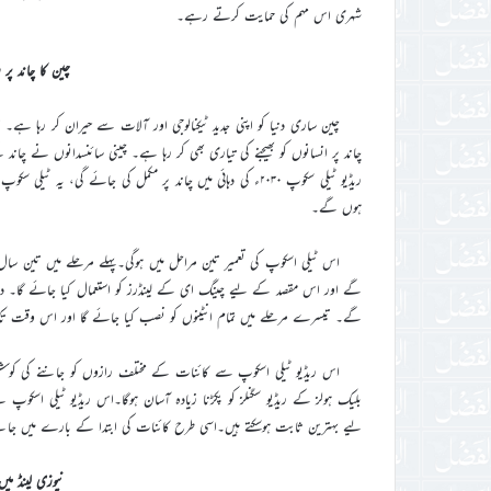
شہری اس مہم کی حمایت کرتے رہے۔
چین کا چاند پر ر
چین ساری دنیا کو اپنی جدید ٹیکنالوجی اور آلات سے حیران کر رہا ہے۔
چاند پر انسانوں کو بھیجنے کی تیاری بھی کر رہا ہے۔ چینی سائنسدانوں نے چان
ہوں گے۔
گے اور اس مقصد کے لیے چینگ ای کے لینڈرز کو استعمال کیا جائے گا۔ دو
گے۔ تیسرے مرحلے میں تمام انٹینوں کو نصب کیا جائے گا اور اس وقت تک چا
اس ریڈیو ٹیلی اسکوپ سے کائنات کے مختلف رازوں کو جاننے کی کوش
بلیک ہولز کے ریڈیو سگنلز کو پکڑنا زیادہ آسان ہوگا۔اس ریڈیو ٹیلی اسکو
لیے بہترین ثابت ہوسکتے ہیں۔اسی طرح کائنات کی ابتدا کے بارے میں جاننے
نیوزی لینڈ می