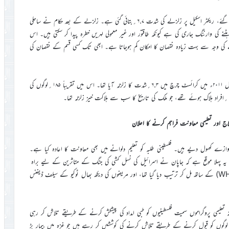
نیوزی لینڈ کے ساحل پر منگل کی صبح زلزلے کے شدید جھٹکے محسوس کیے گئے، ریکٹر اسکیل پر زلزلے کی شدت ۶.۷؍بتائی گئی ہے۔ زلزلے کے بعد حکام نے ساحلی
 کی وارننگ جاری کی ہے کیونکہ طاقتور اور غیر معمولی لہریں خطرہ پیدا کر سکتی ہیں۔ اس
ہونے کی وجہ سے بہت زیادہ نقصان کا امکان کم ہوجاتا ہے۔ ابھی تک کسی قسم کے نقصان کی
سونامی کے خطرے کے پیش نظر سیکورٹی بڑھا دی گئی ہے۔ اس سے قبل ۲۰۱۱ء میں کرائسٹ چرچ میں ۶.۳؍شدت کا زلزلہ آیا تھا۔ اس میں تقریباً ۱۸۵؍لوگوں کی
اج اور تعلیمی معاونت فراہم کرنے کا اعلان
ازے کھول دیے ہیں۔ فلسطینی طلبہ کو تعلیم دلوانے میں بھی معاونت کا اعادہ کیا ہے۔
یہ پہلا موقع ہے کہ جاپان نے اسرائیل کی نسل کشی کی جنگ کے متاثرین کے لیے براہ
راست مدد فراہم کی ہے۔ انخلا اور علاج کا منصوبہ ورلڈ ہیلتھ آرگنائزیشن (WHO) کے ساتھ مل کر ترتیب دیا گیا تھا، اور مریضوں کی دیکھ بھال ٹوکیو کے سیلف ڈیفنس
مکنہ تعلیمی پروگراموں سمیت فلسطینیوں کو طبی امداد کی پیشکش کرنے کے طریقے تلاش کر رہی
 لوگوں کو قبول کرنے کے طریقے تلاش کرنے کی کوششیں کر رہے ہیں جو غزہ میں بیمار پڑ