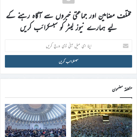
مختلف مضامین اور جماعتی خبروں سے آگاہ رہنے کے
لیے ہمارے نیوز لیٹر کو سبسکرائب کریں
اپنا
ای
میل
آئی
ڈی
درج
کریں
متعلقہ مضمون