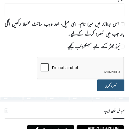
اس براؤزر میں میرا نام، ای میل، اور ویب سائٹ محفوظ رکھیں اگلی
بار جب میں تبصرہ کرنے کےلیے۔
نیوز لیٹر کے لیے سبسکرائب کیجیے
موبائل فون ایپ