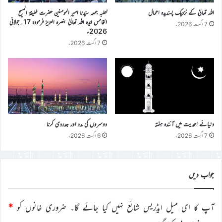
اللہ تعالیٰ کے نزدیک پسندیدہ اعمال
خطبہ جمعہ سیّدنا امیر المومنین حضرت خلیفۃ المسیح
الخامس ایّدہ اللہ تعالیٰ بنصرہ العزیز فرمودہ 17؍جولائی
7 اگست 2026ء
2026ء
7 اگست 2026ء
دنیائے احمدیت میں آئندہ ہفتہ
دوسروں کی مدد اور ہمدردی کرنا
7 اگست 2026ء
6 اگست 2026ء
جواب دیں
آپ کا ای میل ایڈریس شائع نہیں کیا جائے گا۔
ضروری خانوں کو
*