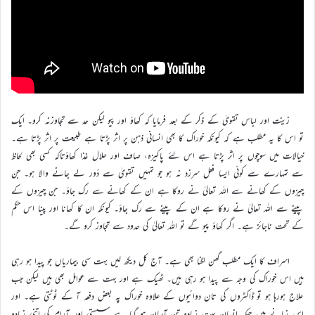
زینت اور لباس تقویٰ کے ذکر کے بعد فرمایا کہ کھاؤ اور پیو لیکن حد سے تجاوزنہ کرو۔ ایک
تو اس کا یہ مطلب ہے کہ کیونکہ خوراک کا بھی انسانی ذہن پر اثر پڑتا ہے طبیعت پر اثر پڑتا ہے۔
خیالات میں سوچوں پر اثر پڑتا ہے اس لئے پاکیزہ، صاف اور حلال غذا کھاؤتاکہ کسی بھی لحاظ
سے تمہارے سے کوئی ایسا فعل سرزد نہ ہو جو تمہیں تقویٰ سے دُور لے جانے والا ہو۔ جن
چیزوں کے کھانے سے اللہ تعالیٰ نے روکا ہے ان کے کھانے سے رک جاؤ۔ جن چیزوں کے
پینے سے اللہ تعالیٰ نے روکا ہے ان کے پینے سے رک جاؤ۔ کیونکہ ان کا کھانا اور پینا اس حکم
کے تحت ناجائز ہے۔ اگر کھاؤ پیو گے تو اللہ تعالیٰ کی حدود سے تجاوز کرو گے۔
اسراف کا ایک مطلب گھن لگنا بھی ہے۔ آج کل دیکھ لیں بہت سی بیماریاں جو پیدا ہو رہی
ہیں اس خوراک کی وجہ سے پیدا ہو رہی ہیں۔ ٹھیک ہے اور بہت سے عوامل بھی ہیں لیکن جب
علاج ہورہا ہو تو ڈاکٹروں کی تان دوائیوں کے علاوہ خوراک پہ بعض دفعہ آ کے ٹوٹتی ہے۔ اور
اس زمانے میں جبکہ انسان بہت زیادہ تن آسان ہو گیا ہے سستی اور آرام کی اتنی زیادہ