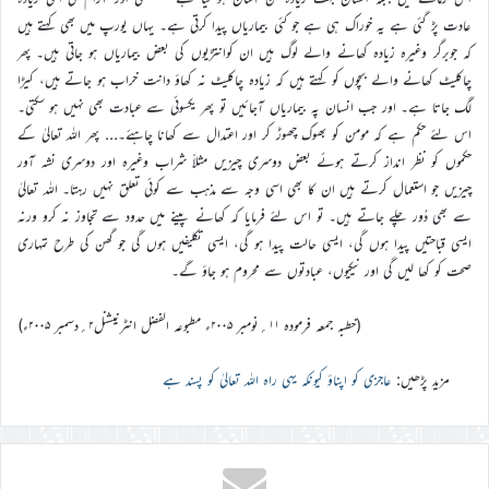
عادت پڑ گئی ہے یہ خوراک ہی ہے جو کئی بیماریاں پیدا کرتی ہے۔ یہاں یورپ میں بھی کہتے ہیں
کہ جوبرگر وغیرہ زیادہ کھانے والے لوگ ہیں ان کوانتڑیوں کی بعض بیماریاں ہو جاتی ہیں۔ پھر
چاکلیٹ کھانے والے بچوں کو کہتے ہیں کہ زیادہ چاکلیٹ نہ کھاؤ دانت خراب ہو جاتے ہیں، کیڑا
لگ جاتا ہے۔ اور جب انسان پہ بیماریاں آجائیں تو پھر یکسوئی سے عبادت بھی نہیں ہو سکتی۔
اس لئے حکم ہے کہ مومن کو بھوک چھوڑ کر اور اعتدال سے کھانا چاہئے۔… پھر اللہ تعالیٰ کے
حکموں کو نظر انداز کرتے ہوئے بعض دوسری چیزیں مثلاً شراب وغیرہ اور دوسری نشہ آور
چیزیں جو استعمال کرتے ہیں ان کا بھی اسی وجہ سے مذہب سے کوئی تعلق نہیں رہتا۔ اللہ تعالیٰ
سے بھی دُور چلے جاتے ہیں۔ تو اس لئے فرمایا کہ کھانے پینے میں حدود سے تجاوز نہ کرو ورنہ
ایسی قباحتیں پیدا ہوں گی، ایسی حالت پیدا ہو گی، ایسی تکلیفیں ہوں گی جو گھن کی طرح تمہاری
صحت کو کھا لیں گی اور نیکیوں، عبادتوں سے محروم ہو جاؤ گے۔
(خطبہ جمعہ فرمودہ ۱۱؍نومبر ۲۰۰۵ء مطبوعہ الفضل انٹرنیشنل۲؍دسمبر ۲۰۰۵ء)
مزید پڑھیں:
عاجزی کو اپناؤ کیونکہ یہی راہ اللہ تعالیٰ کو پسند ہے