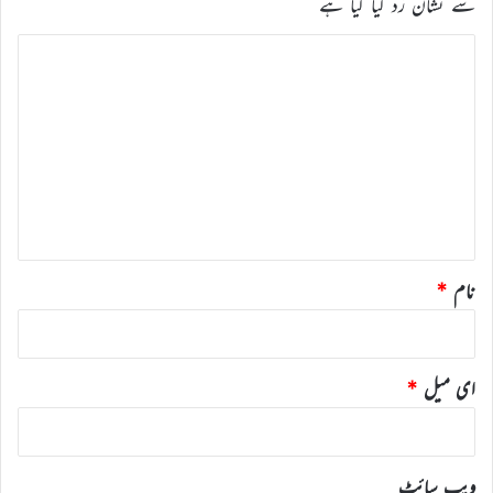
سے نشان زد کیا گیا ہے
ت
ب
ص
ر
ہ
*
نام
*
ای میل
*
ویب‌ سائٹ