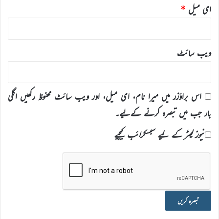
ای میل
*
ویب‌ سائٹ
اس براؤزر میں میرا نام، ای میل، اور ویب سائٹ محفوظ رکھیں اگلی
بار جب میں تبصرہ کرنے کےلیے۔
نیوز لیٹر کے لیے سبسکرائب کیجیے