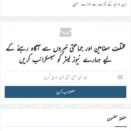
دین و دنیا کے ثمرات سے نوازے۔ آمین
مختلف مضامین اور جماعتی خبروں سے آگاہ رہنے کے
لیے ہمارے نیوز لیٹر کو سبسکرائب کریں
اپنا
ای
میل
آئی
ڈی
درج
کریں
متعلقہ مضمون