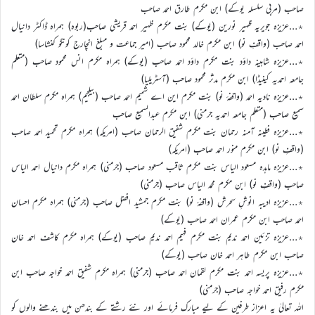
صاحب (مربی سلسلہ یوکے) ابن مکرم طارق احمد صاحب
٭…عزیزہ جویریہ ظہیر نورین (یوکے) بنت مکرم ظہیر احمد قریشی صاحب(ربوہ) ہمراہ ڈاکٹر دانیال
احمد صاحب (واقفِ نو) ابن مکرم خالد محمود صاحب (امیر جماعت و مبلغ انچارج کونگو کنشاسا)
٭…عزیزہ شاہینہ داؤد بنت مکرم داؤد احمد صاحب (یوکے) ہمراہ مکرم انس محمود صاحب (متعلم
جامعہ احمدیہ کینیڈا) ابن مکرم مدثر محمود صاحب (آسٹریلیا)
٭…عزیزہ نادیہ احمد (واقفۂ نو) بنت مکرم این اے شمیم احمد صاحب (بیلجیم) ہمراہ مکرم سلطان احمد
سمیع صاحب (متعلم جامعہ احمدیہ جرمنی) ابن مکرم عبدالسمیع صاحب
٭…عزیزہ فطینہ آمنہ رحمان بنت مکرم شفیق الرحمان صاحب (امریکہ) ہمراہ مکرم تحمید احمد صاحب
(واقفِ نو) ابن مکرم منور احمد صاحب (امریکہ)
٭…عزیزہ ماہدہ مسعود الیاس بنت مکرم ثاقب مسعود صاحب (جرمنی) ہمراہ مکرم دانیال احمد الیاس
صاحب (واقفِ نو) ابن مکرم محمد الیاس صاحب (جرمنی)
٭…عزیزہ ادیبہ انوشِ سحرش (واقفۂ نو) بنت مکرم جمشید افضل صاحب (جرمنی) ہمراہ مکرم احسان
احمد صاحب ابن مکرم عمران احمد صاحب (یوکے)
٭…عزیزہ تزئین احمد ندیم بنت مکرم فہیم احمد ندیم صاحب (یوکے) ہمراہ مکرم کاشف احمد خان
صاحب ابن مکرم طاہر احمد خان صاحب (یوکے)
٭…عزیزہ پریسہ احمد بنت مکرم لقمان احمد صاحب (جرمنی) ہمراہ مکرم شفیق احمد خواجہ صاحب ابن
مکرم رفیق احمد خواجہ صاحب (جرمنی)
اللہ تعالیٰ یہ اعزاز طرفین کے لیے مبارک فرمائے اور نئے رشتے کے بندھن میں بندھنے والوں کو