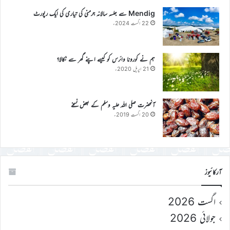
Mendig سے جلسہ سالانہ جرمنی کی تیاری کی ایک رپورٹ
22 اگست 2024ء
ہم نے کورونا وائرس کو کیسے اپنے گھر سے نکالا؟
21 اپریل 2020ء
آنحضرت صلی اللہ علیہ وسلم کے بعض نسخے
20 اگست 2019ء
آرکائیوز
اگست 2026
جولائی 2026