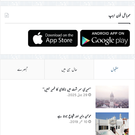
موبائل فون ایپ
مقبول
حال ہی میں
تبصرے
’’میری سر شت میں ناکامی کا خمیر نہیں‘‘
29 جولائی 2025ء
مومن دلیر اور شجاع ہوتا ہے
10 ستمبر 2019ء