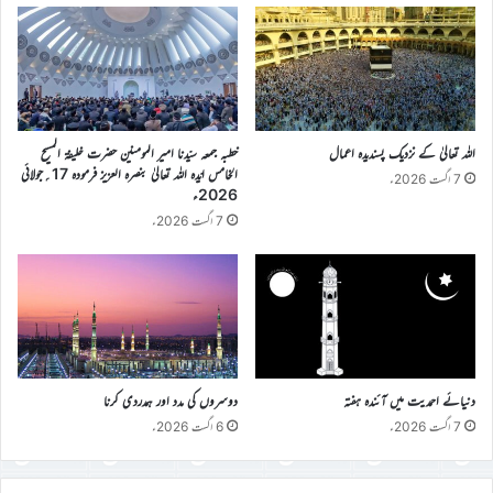
اللہ تعالیٰ کے نزدیک پسندیدہ اعمال
خطبہ جمعہ سیّدنا امیر المومنین حضرت خلیفۃ المسیح
الخامس ایّدہ اللہ تعالیٰ بنصرہ العزیز فرمودہ 17؍جولائی
7 اگست 2026ء
2026ء
7 اگست 2026ء
دنیائے احمدیت میں آئندہ ہفتہ
دوسروں کی مدد اور ہمدردی کرنا
7 اگست 2026ء
6 اگست 2026ء