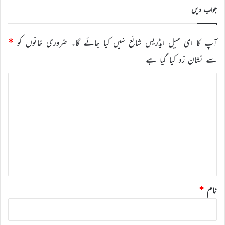
جواب دیں
آپ کا ای میل ایڈریس شائع نہیں کیا جائے گا۔
ضروری خانوں کو
*
سے نشان زد کیا گیا ہے
ت
ب
ص
ر
ہ
*
نام
*