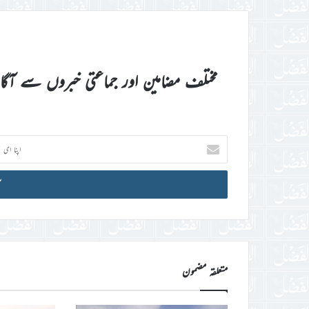
مختلف مضامین اور جماعتی خبروں سے آگ
اپنا
ای
میل
آئی
ڈی
درج
کریں
متعلقہ مضمون