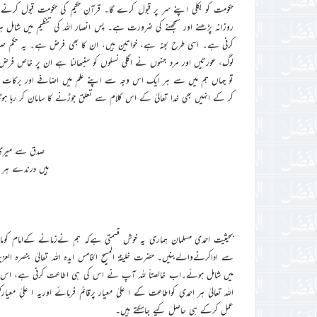
حکومت کو بکلی اپنے سر پر قبول کرے گا۔ قرآنِ حکیم کی حکومت قبول 
روزانہ پڑھنے اور سمجھنے کی ضرورت ہے۔ پس انصار اللہ کی تنظیم میں شام
کرنی ہے۔ اسی طرح لجنہ ہے، خواتین ہیں، ان کا بھی فرض ہے۔ یہ حکم 
لوگ، عورتیں اور مرد جنہوں نے اگلی نسلوں کو سنبھالنا ہے ان پر خاص فرض 
تو جہاں ہم میں سے ہر ایک اس وجہ سے اپنے علم میں اضافے اور برکات سے
کر کے انہیں بھی خدا تعالیٰ کے اس کلام سے تعلق جوڑنے کا سامان کر رہا ہوگا۔‘‘ (خطبہ جمعہ یکم اکتوبر۲۰۱۰ء،الفض
صدق سے میری 
ہیں درندے ہر ط
بحیثیت احمدی مسلمان ہماری یہ خوش قسمتی ہےکہ ہم نےزمانے کےامام کو
سے اداکرنےوالےبنیں۔ حضرت خلیفۃ المسیح الخامس ایدہ اللہ تعالیٰ بنصرہ 
میں شامل ہوئے۔اب خالصتاً للہ آپ نے اس کی ہی اطاعت کرنی ہے، اس کے 
اللہ تعالیٰ ہر احمدی کواطاعت کے ا علیٰ معیار پرقائم فرمائے اوریہ ا علیٰ معی
عمل کرکے ہی حاصل کیے جاسکتے ہیں۔