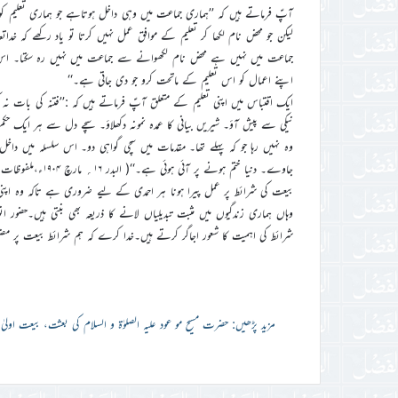
آپؑ فرماتے ہیں کہ ’’ہماری جماعت میں وہی داخل ہوتاہے جو ہماری تعلیم 
لیکن جو محض نام لکھا کر تعلیم کے موافق عمل نہیں کرتا تو یاد رکھے کہ خ
جماعت میں نہیں ہے محض نام لکھوانے سے جماعت میں نہیں رہ سکتا۔ اس 
اپنے اعمال کو اس تعلیم کے ماتحت کرو جو دی جاتی ہے۔‘‘
ایک اقتباس میں اپنی تعلیم کے متعلق آپؑ فرماتے ہیں کہ :’’فتنہ کی بات نہ 
نیکی سے پیش آؤ۔ شیریں بیانی کا عمدہ نمونہ دکھلاؤ۔ سچے دل سے ہر ایک ح
وہ نہیں رہا جو کہ پہلے تھا۔ مقدمات میں سچی گواہی دو۔ اس سلسلہ میں 
جاوے۔ دنیا ختم ہونے پر آئی ہوئی ہے۔‘‘( البدر ۱۶؍ مارچ ۱۹۰۴ء،ملفوظات جلد سوم،صفحہ ۶۲۰۔۶۲۱) (خطبہ جمعہ ۱۹؍ ستمبر۲۰۰۳ء)
بیعت کی شرائط پر عمل پیرا ہونا ہر احمدی کے لیے ضروری ہے تاکہ وہ اپنی روح
وہاں ہماری زندگیوں میں مثبت تبدیلیاں لانے کا ذریعہ بھی بنتی ہیں۔حضور ان
شرائط کی اہمیت کا شعور اجاگر کرتے ہیں۔خدا کرے کہ ہم شرائط بیعت پر مضب
مزید پڑھیں: حضرت مسیح مو عود علیہ الصلوٰۃ و السلام کی بعثت، بیعت اولی