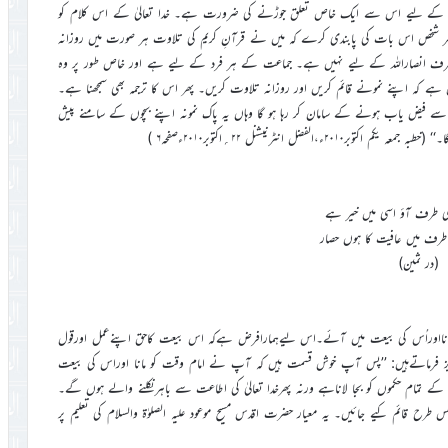
کرنے کے لیے اس سے ایک خاص تعلق جوڑنے کی ضرورت ہے۔ خدا تعالیٰ کے اس کلام کو
ل ہر شخص اس بات کی پابندی کرے کہ میں نے قرآنِ کریم کی تلاوت ہر صورت میں روزانہ
صرف انصاراللہ کے لیے نہیں ہے۔ جماعت کے ہر فرد کے لیے ہے اور خاص طور پر وہ
ہے کہ اپنے نمونے قائم کریں اور روزانہ تلاوت کریں۔ پھر اس کا ترجمہ بھی سمجھنا ہے۔
 فیض یاب ہونے کے سامان کر رہا ہو گا وہاں یہ پاک نمونہ اپنے بچوں کے سامنے پیش
ل انٹرنیشنل ۲۲؍اکتوبر۲۰۱۰ءصفحہ۶ )
طرف آؤ اسی میں خیر ہے
رف میں عافیت کا ہوں حصار
(در ثمین)
مانااوراُس کی بیعت میں آئے۔اس لیےہمارافرض ہےکہ اس بیعت کاحق اپنےعمل اورقول
العزیز فرماتےہیں: ’’پس آپ خوش قسمت ہیں کہ آپ نے امام وقت کو مانا اوراس کی بیعت
تمام حکموں کو بجا لاناہے ورنہ پھرخدا تعالیٰ کی اطاعت سے باہرنکلنے والے ہوں گے۔
ارکس طرح قائم کیے جائیں۔ یہ معیار حضرت اقدس مسیح موعود علیہ الصلوٰۃ والسلام کی تعلیم پر