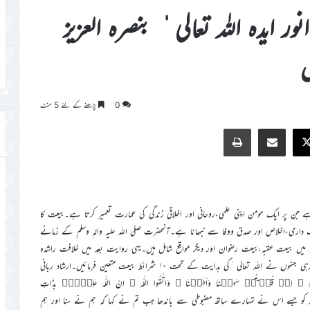
 ایدہ اللہ تعالی ٰ بنصرہ العزیز
ں
0
پڑھنے کے لئے 5 منٹ
Print
Share via Email
Faceb
X
ے جن پر ایک مومن اپنی علمی،روحانی اور اخلاقی زندگی کی عمارت تعمیر کرتا ہے۔بیعت کا
ت داری،اخلاص اور صدق ووفا سے نبھانا ہے۔آنحضرت صلی اللہ علیہ والہٖ وسلم کے زمانے
یں بیعت عقبہ،بیعت رضوان اور دیگر مواقع شامل ہیں۔یہی روایت بعد میں خلافت راشدہ
کے دَور میں اور پھر حضرت مسیح موعود علیہ السلام کی آمد کے ساتھ جاری رہی جنہوں نے اللہ تعالی ٰکی ہدایت کے تحت ۱۰ شرائط بیعت متعین فرمائیں۔ارشاد ربانی
ہٖۤ ۙ اِذۡ قُلۡتُمۡ سَمِعۡنَا وَاَطَعۡنَا ۫ وَاتَّقُوا اللّٰہَ ؕ اِنَّ اللّٰہَ عَلِیۡمٌۢ بِذَاتِ
رو اور اس کے عہد کو جسے اس نے تمہارے ساتھ مضبوطی سے باندھا جب تم نے کہا کہ ہم نے سنا اور ہم