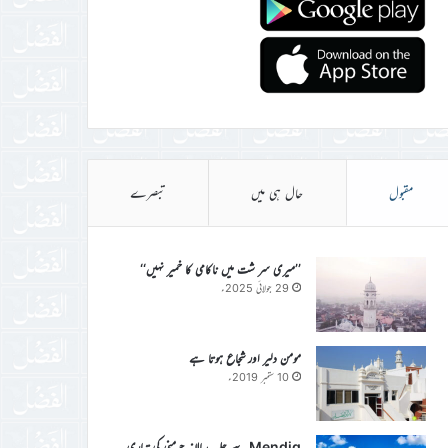
مقبول
حال ہی میں
تبصرے
’’میری سر شت میں ناکامی کا خمیر نہیں‘‘
29 جولائی 2025ء
مومن دلیر اور شجاع ہوتا ہے
10 ستمبر 2019ء
Mendig سے جلسہ سالانہ جرمنی کی تیاری