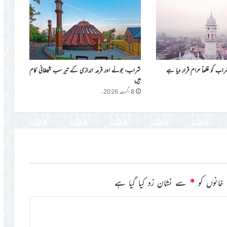
کو قطعاً حرام قرار دیا ہے
شراب، جوئے اور قرعہ اندازی کے تیر سب شیطانی کام
ہیں
8 اگست 2026ء
خانوں کو
*
سے نشان زد کیا گیا ہے