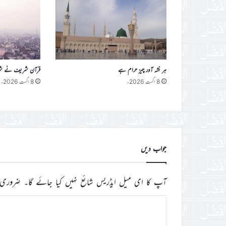
ہر نشہ آور چیز حرام ہے
قرآن شریف نے شراب 
8 اگست 2026ء
8 اگست 2026ء
جواب دیں
آپ کا ای میل ایڈریس شائع نہیں کیا جائے گا۔
ضروری 
ت
ب