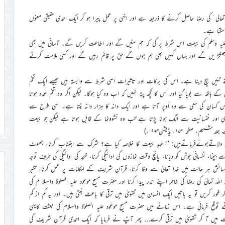
عالی ٰکی رضا حاصل کرنے کا ذریعہ ہے اور انہی پر عمل پیرا ہو کر ایک احمدی حقیقی معنوں
ن سکتا ہے۔
یہ وسلم کی بیعت اس شرط پر کی کہ ہم سنیں گے اور اطاعت کریں گے۔ آسانی میں بھی
ہیں جھگڑ یں گے اور جہاں کہیں بھی ہم ہوں گے حق پر قائم رہیں گے اور کسی ملامت کرنے
ے تئیں بیچ دینا ہے۔ اس کی برکات اور تاثیرات اسی شرط سے وابستہ ہیں جیسے ایک تخم
ے ہاتھ سے بویا گیا اور اس کا کچھ پتہ نہیں کہ اب وہ کیا ہوگا۔ لیکن اگر وہ تخم عمدہ ہوتا
 کسان کی سعی سے وہ اُوپر آتا ہے اور ایک دانہ کا ہزار دانہ بنتا ہے۔ اسی طرح سے
 خودی اور نفسانیت سے الگ ہونا پڑتا ہے تب وہ نشوونما کے قابل ہوتا ہے لیکن جو بیعت
فحہ ۱۷۳،ایڈیشن۱۹۸۴ء)
وجہ دلاتےہوئےفرماتےہیں: ’’ عہدِ بیعت کا خلاصہ کیا ہے؟ شرک سے اجتناب کرنا، جھوٹ
چنا، نفسانی جوش کو دبانا، پانچ وقت نمازوں کی ادائیگی کرنا، تہجد کی ادائیگی کی طرف توجہ
ور آسائش ہر حالت میں خدا تعالیٰ سے وفا کرنا، قرآنِ شریف کے احکامات پر عمل کرنا، تکبر
ہ تعالیٰ کی رضا کی خاطر اپنے اندر پیدا کرنا اور حضرت مسیح موعود علیہ الصلوۃ والسلا م کی
 غور کریں تو یہ باتیں ایک انسان میں تقویٰ میں ترقی کا باعث بنتی ہیں۔ اور یہ کم از کم
توقع فرمائی ہے۔ اس زمانے میں حضرت مسیح موعود علیہ الصلوٰۃ والسلام کی بعثت کایہی
یعت میں آ کر تقویٰ میں ترقی کرے… پھر آپؑ نے فرمایا کہ ایک احمدی قرآنِ شریف کی