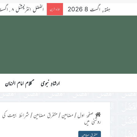
ہفتہ, اگست 8 2026
الفضل انٹرنیشنل ۸؍اگست ۲۰۲۶ء
تازہ ترین
ارشادِ نبوی
ؑکلام امام الزمان
صفحۂ اول
/
مضامین
/
متفرق مضامین
/
شرائط بیعت کی اہ
روشنی میں
متفرق مضامین