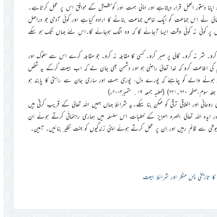
کو اپنا دستور العمل قرار دیتاہے اور اپنی ہمت اور کوشش کے موافق اس پر عمل کرتاہے۔
داتعالیٰ نے اس جماعت کو ایک خاص جماعت بنانے کا ارادہ کیاہے اور کوئی آدمی جو دراصل
پر کوئی نہ کوئی وقت ایسا آجائے گا کہ وہ الگ ہوجائے گا۔اس لئے جہاں تک ہو سکے
کرو۔ شر نہ کرو۔ گالی پر صبر کرو۔ کسی کا مقابلہ نہ کرو۔ جو مقابلہ کرے اس سے سلوک اور
کم کی اطاعت کرو کہ خدا تعالیٰ راضی ہو اور دشمن بھی جان لے کہ اب بیعت کرکے یہ شخص
داخل ہونے والے کو چاہئے کہ پورے دل، پوری ہمت اور ساری جان سے راستی کا پابند ہو
انی اور اخلاقی ترقی کو ممکن بنا سکے۔یہ شرائط جہاں ہمیں اللہ تعالیٰ کے قریب کرتی ہیں
ور ایدہ اللہ تعالیٰ بنصرہ العزیز کے خطبات اس سلسلہ میں ہماری راہنمائی کرتے ہوئے ان
وطی سے قائم رہیں اور ان پر عمل کرتے ہوئے اپنی زندگیوں کو جنت نظیر بنائیں۔ آمین۔
ٰ کا تاریخی پس منظر اور شرائط بیعت