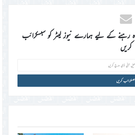
اہ رہنے کے لیے ہمارے نیوز لیٹر کو سبسکرائب
کریں