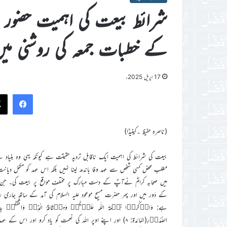
شرائط بیعت کی اہمیت حضور انور
کے خطبات جمعہ کی روشنی می
17 اپریل 2025ء
ook
(ناصرہ حفیظ ۔کینیڈا)
بیعت کی شرائط کی اہمیت ایک ناقابل تردید حقیقت ہے کیونکہ یہی وہ بنیاد ہ
مطلب محض کسی شخص سے عہد وفا باندھ لینا نہیں بلکہ اس عہد کو مکمل دیان
میں صحابہ کرامؓ نےآپؐ کے دست مبارک پر مختلف مواقع پر بیعت کی۔ جن م
ہے: وَاذۡکُرُوۡا نِعۡمَۃَ اللّٰہِ عَلَیۡکُمۡ وَمِیۡثَاقَہُ الَّذِیۡ وَاثَقَکُمۡ بِ
الصُّدُوۡرِ(المائدۃ: ۸) اور اپنے اوپر اللہ کی نعمت کو یاد ک