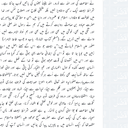
نے اطاعت کی اور اللہ سے ڈرو۔ اللہ یقیناً سینوں کی باتیں خوب جانتا ہے۔
شرائط بیعت ایک رسمی دستاویز نہیں بلکہ حقیقی فلاح اور اصلاح نفس اور خدا ت
میں خلافت کا وفادار، اسلام کا علمبردار اور دنیا میں امن و سلامتی کا پیامبرب
حضرت عبادہ بن صامتؓ روایت کرتے ہیں کہ ہم نے رسول اللہ صلی اللہ عل
اور تنگی میں بھی، خوشی میں بھی اور رنج میں بھی اور ہم اُولو الامرسے ن
والے سے نہیں ڈریں گے۔(مسلم کتاب الامارۃ، باب و جوب طاعۃ الامراء)
حضور علیہ السلام فرماتے ہیں:’’یہ بیعت جو ہے اس کے معنے اصل میں اپن
زمین میں بویا جا تا ہے تو اس کی ابتدائی حالت یہی ہوتی ہے کہ گویا وہ کسان ک
ہے اور اس میں نشوونما کی قوت موجود ہوتی ہے تو خدا کے فضل سے اور اس
انسان بیعت کنندہ کو اوّل انکساری اور عجز اختیار کرنی پڑتی ہے اور اپنی
کے ساتھ نفسانیت بھی رکھتا ہے اُسے ہرگز فیض حاصل نہیں ہوتا۔‘‘(ملفوظات جلد ششم، ص
ہمارےپیارےحضورایدہ اللہ تعالیٰ بنصرہ العزیز عہدِبیعت کی طرف ہماری ت
سے بچنا، لڑائی جھگڑوں اور ظلم سے بچنا، خیانت سے بچنا، فساد اور بغاوت سے ب
دینا، استغفاردعاؤں اور درود کی طرف توجہ دینا، تسبیح و تحمید کرنا، تنگی ا
تخوت سے پرہیز کرنا، عاجزی اور خوش خلقی کا اظہار کرنا، ہمدری خلق کا جذبہ الل
کامل اطاعت کا جؤا اپنی گردن پر ڈالنا۔ یہ ہے خلاصہ شرائطِ بیعت کا۔ پس اگر
معیار ہے جس کی ایک احمدی سے حضرت مسیح موعود علیہ الصلوٰۃ والسلام نے 
مقصدتھا کہ ایک انسان میں یہ چیزیں پیدا کی جائیں اور انسان آپؑ کی ب