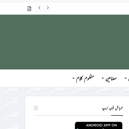
گذشتہ شمارے
مضامین
منظوم کلام
موبائل فون ایپ