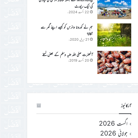
کی ایک رپورٹ
22 اگست 2024ء
ہم نے کورونا وائرس کو کیسے اپنے گھر سے
نکالا؟
21 اپریل 2020ء
آنحضرت صلی اللہ علیہ وسلم کے بعض نسخے
20 اگست 2019ء
آرکائیوز
اگست 2026
جولائی 2026