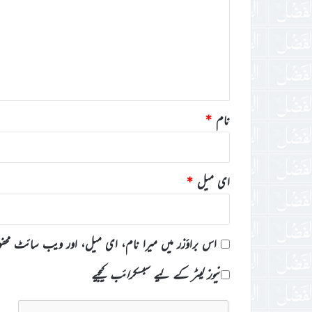
ص
ر
ہ
*
نام
*
ای میل
*
اس براؤزر میں میرا نام، ای میل، اور ویب سائٹ محف
نیوز لیٹر کے لیے سبسکرائب کیجیے