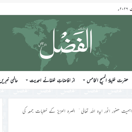
حضرت خلیفۃ المسیح الخامس
از افاضاتِ خلفائے احمدیت
عالمی خبریں
میت حضور انور ایدہ اللہ تعالی ٰ بنصرہ العزیز کے خطبات جمعہ کی