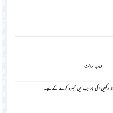
ویب‌ سائٹ
وظ رکھیں اگلی بار جب میں تبصرہ کرنے کےلیے۔