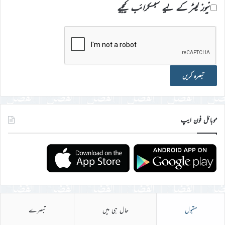
نیوز لیٹر کے لیے سبسکرائب کیجیے
موبائل فون ایپ
مقبول
حال ہی میں
تبصرے