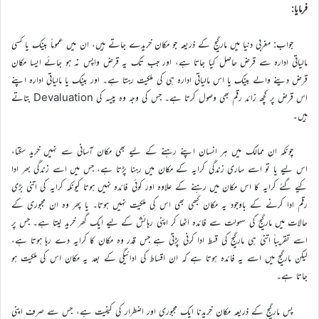
فرمایا:
جواب: مغربی دنیا میں مارگیج کے ذریعہ جو مکان خریدے جاتے ہیں، ان میں عموماً بینک یا کسی
مالیاتی ادارہ سے قرض حاصل کیا جاتا ہے، اور جب تک یہ قرض واپس نہ ہو جائے ایسا مکان
قرض دینے والے بینک یا اس مالیاتی ادارہ ہی کی ملکیت رہتا ہے۔ اور بینک یا مالیاتی ادارہ اپنے
اس قرض پر کچھ زائد رقم بھی وصول کرتا ہے۔ جس کی وجہ وہ پیسہ کی Devaluation بتاتے
ہیں۔
چونکہ ان ممالک میں ہر انسان اپنے رہنے کے لیے بھی مکان آسانی سے نہیں خرید سکتا،
اس لیے یا تو اسے ساری زندگی کرایہ کے مکان میں رہنا پڑتا ہے، جس میں اسے زندگی بھر ادا
کیے گئے کرایہ کا اس مکان میں رہنے کے علاوہ اور کوئی فائدہ نہیں ہوتا کیونکہ کرایہ کی اتنی بڑی
رقم ادا کرنے کے باوجود یہ مکان کبھی بھی اس کی ملکیت نہیں ہوتا۔ یا پھر وہ ان مجبوری کے
حالات میں مارگیج کی سہولت سے فائدہ اٹھا کر اپنی رہائش کے لیے ایک گھر خرید لیتا ہے۔ جس پر
اسے تقریباً اتنی ہی مارگیج کی قسط ادا کرنی پڑتی ہے جس قدر وہ مکان کا کرایہ دے رہا ہوتا ہے،
لیکن مارگیج میں اسے یہ فائدہ ہوتا ہے کہ ان اقساط کی ادائیگی کے بعد یہ مکان اس کی ملکیت ہو
جاتا ہے۔
پس مارگیج کے ذریعہ مکان خریدنا ایک مجبوری اور اضطرار کی کیفیت ہے، جس سے صرف اپنی