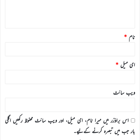
ہ
*
نام
*
ای میل
*
ویب‌ سائٹ
اس براؤزر میں میرا نام، ای میل، اور ویب سائٹ محفوظ رکھیں اگلی
بار جب میں تبصرہ کرنے کےلیے۔