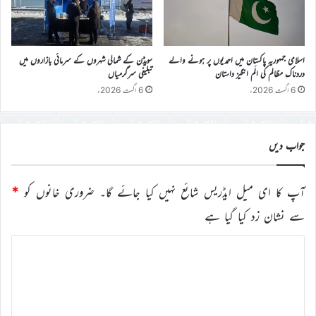
اسلامی جمہوریہ پاکستان میں احمدیوں پر ہونے والے
سویڈن کے شمالی شہروں کے سرمائی بازاروں میں
دردناک مظالم کی الَم انگیز داستان
تبلیغی سرگرمیاں
6 اگست 2026ء
6 اگست 2026ء
جواب دیں
آپ کا ای میل ایڈریس شائع نہیں کیا جائے گا۔
ضروری خانوں کو
*
سے نشان زد کیا گیا ہے
ت
ب
ص
ر