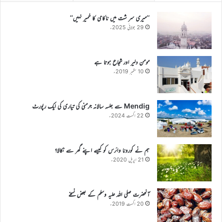
’’میری سر شت میں ناکامی کا خمیر نہیں‘‘
29 جولائی 2025ء
مومن دلیر اور شجاع ہوتا ہے
10 ستمبر 2019ء
Mendig سے جلسہ سالانہ جرمنی کی تیاری کی ایک رپورٹ
22 اگست 2024ء
ہم نے کورونا وائرس کو کیسے اپنے گھر سے نکالا؟
21 اپریل 2020ء
آنحضرت صلی اللہ علیہ وسلم کے بعض نسخے
20 اگست 2019ء