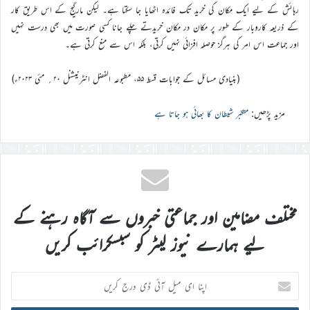
رہائش کے لیے ایک مکان کی خرید تک فائدہ اٹھایا جا سکتا ہے۔ لیکن مارگیج کے اس طریق کار
کے ذریعہ کاروبار کے طور پر مکان در مکان خریدتے چلے جانا کسی صورت میں بھی درست نہیں
اور جماعت اس امر کی ہرگز حوصلہ افزائی نہیں کرتی، بلکہ اس سے منع کرتی ہے۔
(بنیادی مسائل کے جوابات قسط ۵۵، مطبوعہ الفضل انٹرنیشنل ۲۰؍ مئی ۲۰۲۳ء)
مزید پڑھیں:
متکبّر شیطان کا بھائی ہو جاتا ہے
مختلف مضامین اور جماعتی خبروں سے آگاہ رہنے کے
لیے ہمارے نیوز لیٹر کو سبسکرائب کریں
اپنا
ای
میل