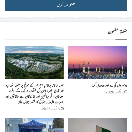
آئی
ڈی
درج
کریں
متعلقہ مضمون
دوسروں کی مدد اور ہمدردی کرنا
جلسہ سالانہ برطانیہ ۲۰۲۶ء کے موقع پر حضورِ انور ایّدہ
الله تعالیٰ بنصرہ العزیز کی مختلف ممالک کے وفود،
6 اگست 2026ء
مہمانان ، نَو مبائعین اور نمائندگان سے ملاقاتوں اور
بصیرت افروز راہنمائی کا مختصر اجمالی خاکہ
6 اگست 2026ء