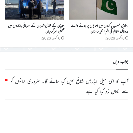
اسلامی جمہوریہ پاکستان میں احمدیوں پر ہونے والے
سویڈن کے شمالی شہروں کے سرمائی بازاروں میں
دردناک مظالم کی الَم انگیز داستان
تبلیغی سرگرمیاں
6 اگست 2026ء
6 اگست 2026ء
جواب دیں
آپ کا ای میل ایڈریس شائع نہیں کیا جائے گا۔
ضروری خانوں کو
*
سے نشان زد کیا گیا ہے
ت
ب
ص
ر