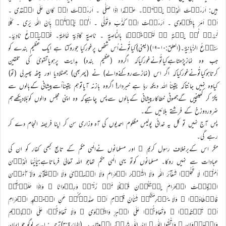
ہیں: اَرَءَیۡتَ الَّذِیۡ یَنۡہٰیۙ۔ عَبۡدًا اِذَا صَلّٰی ۔ اَرَءَیۡتَ اِنۡ کَانَ عَلَی الۡہُدٰۤی ۔
اَوۡ اَمَرَ بِالتَّقۡوٰی ۔ اَرَءَیۡتَ اِنۡ کَذَّبَ وَتَوَلّٰی ۔ اَلَمۡ یَعۡلَمۡ بِاَنَّ اللّٰہَ یَرٰی ۔ کَلَّا
لَئِنۡ لَّمۡ یَنۡتَہِ ۬ۙ لَنَسۡفَعًۢا بِالنَّاصِیَۃِ ۔ نَاصِیَۃٍ کَاذِبَۃٍ خَاطِئَۃٍ۔ فَلۡیَدۡعُ نَادِیَہٗ۔
سَنَدۡعُ الزَّبَانِیَۃَ۔(العلق:۱۰-۱۹)(یعنی)کىاتُونےاُس شخص پرغورکىا جوروکتا ہے اىک عظىم بندے کو
جب وہ نمازپڑھتاہےکىاتُونےغورکىاکہ اگروہ (عظىم بندہ) ہداىت پرہوىاتقوىٰ کى تلقىن
کرتاہوکىاتُونےغورکىاکہ اگر اس (نمازسےروکنےوالے) نے (پھربھى) جھٹلادىا اور پىٹھ پھىرلى (تو)
کىاوہ نہىں جانتاکہ ىقىناً اللہ دىکھ رہا ہے خبردار! اگروہ بازنہ آىاتوہم ىقىناًاُسےپىشانى کےبالوں سے
پکڑ کر کھىنچىں گےجھوٹى خطاکارپىشانى کےبالوں سےپس چاہیےکہ وہ اپنى مجلس والوں کوبُلادىکھےہم
ضروردوزخ کے فرشتے بلائىں گے۔
پس آج نہیں تو کل یہ خدائی پولیس مظلوم احمدیوں کی آہ وزاری سن کر اپنا فریضہ انجام دے کر
رہے گی۔
مگر اس کےبرخلاف رسول کریم ؐ اور مسلمانوں نےالٰہی حکم کے تابع کبھی کفار کو ان کی
عبادات سے نہیں روکا۔ مسلمانوں کوتو یہی الٰہی حکم تھاجو اللہ تعالیٰ فرماتاہے:یٰۤاَیُّہَا الَّذِیۡنَ
اٰمَنُوۡا لَا تُحِلُّوۡا شَعَآئِرَ اللّٰہِ وَلَا الشَّہۡرَ الۡحَرَامَ وَلَا الۡہَدۡیَ وَلَا الۡقَلَآئِدَ وَلَاۤ آٰمِّیۡنَ
الۡبَیۡتَ الۡحَرَامَ یَبۡتَغُوۡنَ فَضۡلًا مِّنۡ رَّبِّہِمۡ وَرِضۡوَانًا ؕ وَاِذَا حَلَلۡتُمۡ
فَاصۡطَادُوۡا ؕ وَلَا یَجۡرِمَنَّکُمۡ شَنَاٰنُ قَوۡمٍ اَنۡ صَدُّوۡکُمۡ عَنِ الۡمَسۡجِدِ الۡحَرَامِ
اَنۡ تَعۡتَدُوۡا ۘ وَتَعَاوَنُوۡا عَلَی الۡبِرِّ وَالتَّقۡوٰی ۪ وَلَا تَعَاوَنُوۡا عَلَی الۡاِثۡمِ
وَالۡعُدۡوَانِ ۪ وَاتَّقُوا اللّٰہَ ؕ اِنَّ اللّٰہَ شَدِیۡدُ الۡعِقَابِ۔ (المائدة:۳)ترجمہ : اے لوگو جو اىمان