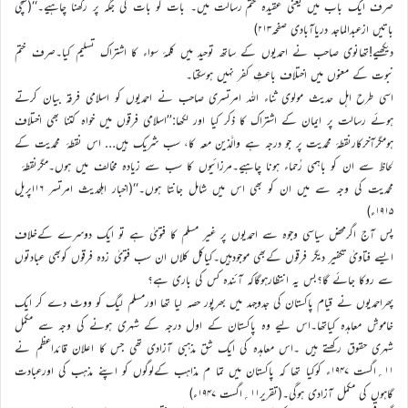
صرف ایک باب میں یعنی عقیدہ ختم رسالت میں۔ بات کو بات کی جگہ پر رکھنا چاہیے۔‘‘(سچی
باتیں ازعبدالماجد دریاآبادی صفحہ۲۱۳)
دیکھیے!تھانوی صاحب نے احمدیوں کے ساتھ توحید میں کلمۂ سواء کا اشتراک تسلیم کیا۔صرف ختم
نبوت کے معنوں میں اختلاف باعثِ کفر نہیں ہوسکتا۔
اسی طرح اہل حدیث مولوی ثناء اللہ امرتسری صاحب نے احمدیوں کو اسلامی فرقہ بیان کرتے
ہوئے رسالت پر ایمان کے اشتراک کا ذکر کیا اور لکھا:’’اسلامی فرقوں میں خواہ کتنا بھی اختلاف
ہومگرآخرکارنقطۂ محمدیت پر جو درجہ ہے والَّذین معہ کا، سب شریک ہیں… اس نقطۂ محمدیت کے
لحاظ سے ان کو باہمی رُحماء ہونا چاہیے۔مرزائیوں کا سب سے زیادہ مخالف میں ہوں۔مگرنقطۂ
محمدیت کی وجہ سے میں ان کو بھی اس میں شامل جانتا ہوں۔‘‘(اخبار اہلحدیث امرتسر ۱۶اپریل
۱۹۱۵ء)
پس آج اگرمحض سیاسی وجوہ سے احمدیوں پر غیر مسلم کا فتویٰ ہے تو ایک دوسرے کےخلاف
ایسے فتاویٰ تکفیر دیگر فرقوں کےبھی موجودہیں۔کیاکل کلاں ان سب فتویٰ زدہ فرقوں کوبھی عبادتوں
سے روکا جائے گا؟بس یہ انتظارہوگاکہ آئندہ کس کی باری ہے؟
پھراحمدیوں نے قیام پاکستان کی جدوجہد میں بھرپور حصہ لیا تھا اورمسلم لیگ کو ووٹ دے کر ایک
خاموش معاہدہ کیاتھا۔اس لیے وہ پاکستان کے اول درجہ کے شہری ہونے کی وجہ سے مکمل
شہری حقوق رکھتے ہیں ۔اس معاہدہ کی ایک شق مذہبی آزادی تھی جس کا اعلان قائداعظم نے
۱۱؍اگست ۱۹۴۷ء کوکیا تھا کہ پاکستان میں تما م مذاہب کےلوگوں کو اپنے مذہب کی اورعبادت
گاہوں کی مکمل آزادی ہوگی۔(تقریر۱۱؍اگست ۱۹۴۷ء)