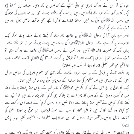
سجدہ کیا تو اس نے وہ گند بھری بچہ دانی آپؐ کے کندھوں پر رکھ دی۔ عبداللہ بن مسعودؓ (جو
ایک کمزور قبیلہ کے فرد تھے)کہتے ہیں، میں یہ سب کچھ دیکھتے ہوئے بھی ان سرداروں کی موجودگی
میں رسول اللہﷺکی کوئی مدد نہیں کرسکتا تھا۔اے کاش! مجھے بھی طاقت حاصل ہوتی اور میں
آپؐ کے لیے کچھ کرسکتا۔
ادھر سردارانِ قریش رسول اللہﷺکی یہ حالتِ زار دیکھ کر ہنستے ہوئے لوٹ پوٹ ہوکر ایک
دوسرے پر گر رہے تھے۔ رسول اللہﷺسجدہ کی حالت میں پڑے ہوئے سر نہ اٹھا سکتے تھے۔
یہاں تک کہ حضرت فاطمہ آئیں اور انہوں نے رسول اللہﷺ کی پشت سے وہ گند ہٹایا تو
آپؐ نے سر اٹھایا اور فرمایا’’اے اللہ ! تو قریش پر گرفت کر۔‘‘(صحيح البخاري كتاب الوضوء، باب
إذا ألقي على ظهر المصلي قذر أو جيفة لم تفسد عليه صلاته)
پھر وقت آنے پر قریش کے یہ سب سردار پکڑے گئے۔آج بھی مظلوم احمدیوں کی دعائیں عرشِ
الٰہی کے تار ہلارہی ہیں اور مظلوم کی دعا اورخدا کے درمیان کوئی پردہ حائل نہیں ہوتا۔
ایک اَورموقع پر ابو جہل نے کہا کہ اگر میں محمدﷺ کو خانہ کعبہ کے پاس نماز پڑھتے ہوئے دیکھ
لوں تو گردن دبوچ کے رکھ دوں گا۔پھر اسے پتا چلا کہ نبی کریم ؐ نماز پڑھ رہے ہیں تو آپؐ سے
کہنے لگا کہ کیامیں نےتمہیں نماز پڑھنے سے روکا نہیں ہوا؟ رسول کریم ؐ نے اسے اس حرکت سے
منع کیاتو وہ کہنے لگا کہ میں تو اہل بطحاء کا سب سے معزز فردہوں اس موقع پر سورة العلق کی
آیات نازل ہوئیں۔(مختصر سیرۃ الرسول محمد بن عبدالوہاب صفحہ۱۱۵۔۱۱۶مطبوعہ مکتبہ جدید پریس
لاہور)
وہ آیات جن میں اللہ تعالیٰ نےنماز سے روکنے والوں کو سخت تنبیہ اور وارننگ دی ہے، یہ