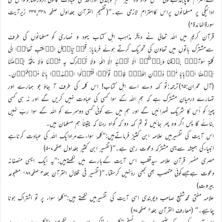
ادائیگی پر مسلمانوں پراس کااحترام لازمی ہے۔‘‘(تفہیم القرآن جلداول صفحہ ۴۳۹,۴۳۸ زیرآیت
سورةالمائدة۲)
قرآن کریم میں اللہ تعالیٰ نے دیگر مذاہب اہل کتاب یہود و نصاریٰ کو مسلمانوں کی طرف
سےمشترک باتوں میں تعاون کی تحریک کرتے ہوئے فرمایا: قُلۡ یٰۤاَہۡلَ الۡکِتٰبِ تَعَالَوۡا اِلٰی
کَلِمَۃٍ سَوَآءٍۢ بَیۡنَنَا وَبَیۡنَکُمۡ اَلَّا نَعۡبُدَ اِلَّا اللّٰہَ وَلَا نُشۡرِکَ بِہٖ شَیۡئًا وَّلَا یَتَّخِذَ بَعۡضُنَا
بَعۡضًا اَرۡبَابًا مِّنۡ دُوۡنِ اللّٰہِؕ فَاِنۡ تَوَلَّوۡا فَقُوۡلُوا اشۡہَدُوۡا بِاَنَّا مُسۡلِمُوۡنَ۔
(آل عمران:۶۵)ترجمہ:تُو کہہ دے اے اہل کتاب! اس کلمہ کى طرف آ جاؤ جو ہمارے اور
تمہارے درمىان مشترک ہے کہ ہم اللہ کے سوا کسى کى عبادت نہىں کرىں گے اور نہ ہى کسى
چىز کو اُس کا شرىک ٹھہرائىں گے اور ہم مىں سے کوئى کسى دوسرے کو اللہ کے سوا ربّ نہىں
بنائے گا پس اگر وہ پھر جائىں تو تم کہہ دو کہ گواہ رہنا کہ ىقىناً ہم مسلمان ہىں۔
اس آیت کی تفسیرمیں علامہ ابن کثیرؒ فرماتےہیں:’’کلمۂ سواءسےمرادایک اللہ کی عبادت کرناہے
انبیاءکی ہمیشہ سےیہی مشترکہ دعوت رہی ہے۔‘‘(تفسیر ابن کثیر جلداول صفحہ۵۰۷)
مصری مفسر قرآن علامہ سیدقطب اس آیت کےبارے میں لکھتےہیں:’’یہ ایک ایسی منصفانہ
دعوت ہےجسےکوئی متعصب بھی کبھی ردّنہیں کرسکتا۔‘‘(تفسیر فی ظلال القرآن جلد۳ صفحہ۱۸۸ مطبوعہ
بیروت)
علامہ مفتی محمدشفیع صاحب دیوبندی اسی آیت کی تفسیرمیں لکھتے ہیں:’’کلمۂ سواء پر تو اشتراک ہونا
چاہیے۔‘‘ (معارف القرآن جلد۲ صفحہ۸۷)