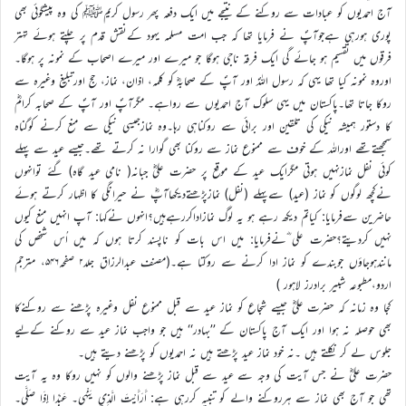
آج احمدیوں کو عبادات سے روکنے کے نتیجے میں ایک دفعہ پھر رسول کریمﷺ کی وہ پیشگوئی بھی
پوری ہورہی ہےجوآپؐ نے فرمایا تھا کہ جب امت مسلمہ یہود کےنقش قدم پر چلتے ہوئے تہتر
فرقوں میں تقسیم ہو جائے گی ایک فرقہ ناجی ہوگا جو میرے اور میرے اصحاب کے نمونہ پر ہوگا۔
اوروہ نمونہ کیا تھا یہی کہ رسول اللہؐ اور آپؐ کے صحابہؓ کو کلمہ، اذان، نماز، حج اورتبلیغ وغیرہ سے
روکا جاتا تھا۔پاکستان میں یہی سلوک آج احمدیوں سے رواہے۔ مگرآپؐ اور آپؐ کے صحابہ کرامؓ
کا دستور ہمیشہ نیکی کی تلقین اور برائی سے روکناہی رہا۔وہ نمازجیسی نیکی سے منع کرنے کوگناہ
سمجھتےتھے اوراللہ کے خوف سے ممنوع نماز سے روکنا بھی گوارا نہ کرتے تھے۔جیسے عید سے پہلے
کوئی نفل نمازنہیں ہوتی مگرایک عید کے موقع پر حضرت علیؓ جبانہ( نامی عید گاہ) گئے توانہوں
نےکچھ لوگوں کو نماز (عید) سےپہلے (نفل) نمازپڑھتےدیکھاآپؓ نے حیرانگی کا اظہار کرتے ہوئے
حاضرین سےفرمایا: کیاتم دیکھ رہے ہو یہ لوگ نمازاداکررہےہیں؟انہوں نےکہا: آپ انہیں منع کیوں
نہیں کردیتے؟حضرت علی ؓنےفرمایا: میں اس بات کو ناپسند کرتا ہوں کہ میں اُس شخص کی
مانندہوجاؤں جوبندے کو نماز ادا کرنے سے روکتا ہے۔(مصنف عبدالرزاق جلد۲ صفحہ۵۴۶، مترجم
اردو،مطبوعہ شبیر برادرز لاہور )
کجا وہ زمانہ کہ حضرت علیؓ جیسے شجاع کو نماز عید سے قبل ممنوع نفل وغیرہ پڑھنے سے روکنےکا
بھی حوصلہ نہ ہوا اور ایک آج پاکستان کے ’’بہادر‘‘ ہیں جو واجب نماز عید سے روکنے کےلیے
جلوس لے کر نکلتے ہیں ۔نہ خود نماز عید پڑھتے ہیں نہ احمدیوں کو پڑھنے دیتے ہیں۔
حضرت علیؓ نے جس آیت کی وجہ سے عید سے قبل نماز پڑھنے والوں کو نہیں روکا وہ یہ آیت
تھی جو آج بھی نماز سے ہرروکنے والے کو تنبیہ کررہی ہے: أَرَأَيْتَ الَّذِي يَنْهَى۔ عَبْدًا إِذَا صَلَّى۔