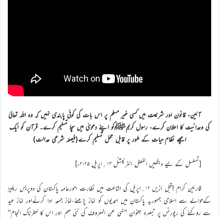
آئین، قانون اور شریعت میں کسی غیر مسلم پر اس بات کی کوئی پابندی نہیں کہ وہ اللہ تعالیٰ
کی وحدانیت کا اعلان کرے، رسول کریمﷺکو اپنے دعویٰ میں سچا تسلیم کرے۔ قرآن کو ایک
اچھے نظام حیات کے طور پر قابل عمل تسلیم کرے(فیصلہ شرعی عدالت)
[تسلسل کے لیے دیکھیں الفضل انٹرنیشنل ۱۴؍اپریل ۲۰۲۵ء]
قارئین کرام !قبل ازیں ۱۲؍اپریل کی اشاعت میں نظارت امورعامہ پاکستان کی دوپریس ریلیز
کےحوالے سے اسلامی جمہوریہ پاکستان میں احمدیوں کو نماز پڑھنے،نماز جمعہ ادا کرنےاور نماز عید
سے روکنے کی رپورٹس پر تبصرہ بعنوان ’’نہی عن المعروف کی نئی مہم اور اس کا خطرناک انجام‘‘