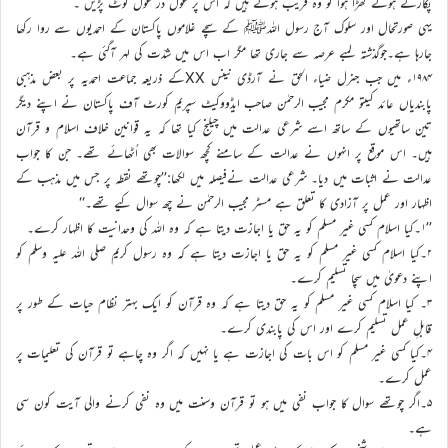
پکارتے ہوئے کھڑا ہوا تو وہ قرىب ہوتے ہىں کہ اس پر غَول در غَول ٹُوٹ پڑىں ۔
یہی صورتحال اور سلوک آج رسول اللہﷺ کے سچے غلاموں پاکستان کے احمدیوں سے روا رکھا
جارہا ہے۔جوگذشتہ لمبے عرصہ سے جاری تھا مگر اب اس میں شدّت کی لہر آگئی ہے۔
۱۹۸۴ء میں جب جنرل ضیاء الحق نے آرڈی نینس XXکے ذریعہ جماعت احمدیہ پر بعض مذہبی
پابندیاں عائد کیںتو مکرم مجیب الرحمٰن صاحب ایڈووکیٹ سپریم کورٹ آف پاکستان نے اپنے دیگر
تین ساتھیوں کے ساتھ اسے شرعی عدالت میں چیلنج کیا تھا کہ یہ قوانین خلاف اسلام و قرآن
ہیں۔ اس موقع پر انہوں نے عدالت کے سامنے کچھ سوالات بھی اُٹھائے تھے۔ جن کا جواب
عدالت نے اثبات میں دیا۔ شرعی عدالت نےفیصلہ میں لکھا:’’چوتھے نقطہ پر جس میں مذہب کے
اظہار اور عمل پر آزادی کا تعلق ہے مسٹر مجیب الرحمٰن نے چھ سوال کیے تھے۔‘‘
’’۱۔کیا اسلام کسی غیر مسلم کو یہ حق یا اجازت دیتا ہے کہ وہ اللہ کی وحدانیت کا اظہار کرے۔
۲۔کیا اسلام کسی غیر مسلم کو یہ حق یا اجازت دیتا ہے کہ وہ رسول کریم صلی اللہ علیہ وسلم کو
اپنے دعویٰ میں سچا تسلیم کرے۔
۳۔ کیا اسلام کسی غیر مسلم کو یہ حق دیتا ہے کہ وہ قرآن کو ایک بہتر نظام حیات کے طور پر
قابلِ عمل تسلیم کرے اور اس کی پابندی کرے۔
۴۔کیا کسی غیر مسلم کو اس بات کی اجازت ہے یا نہیں کہ اگر وہ چاہے تو قرآن کی تعلیمات پر
عمل کرے۔
۵۔اگر چوتھے سوال کا جواب نفی میں ہو تو قرآن وسنت میں وہ نفی کرنے والی آیت کون سی
ہے۔