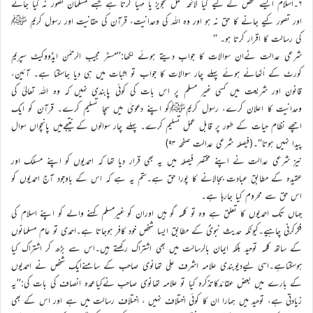
۶۔اسلام ایسے شخص کے لیے کیا لائحہ عمل تجویز یا مہیا کرتا ہے جسے مسلمان تصور نہ کیا جائے
اور تصور کیے جانے کا حق نہ ہو اور وہ اللہ کی وحدانیت، قرآن کی حقانیت اور رسول کریم ﷺ
کی رسالت کا اقرار کرتا ہو۔ ‘‘
شرعی عدالت نےان سوالات کا جواب دیتے ہوئے لکھا:’’مسٹر مجیب الرحمٰن ایڈووکیٹ سپریم
کورٹ کے اُٹھائے ہوئے پہلے چار سوالات کا جواب تو اثبات میں ہی دیا جاسکتا ہے۔ آئین،
قانون اور شریعت میں کسی غیر مسلم پر اس بات کی کوئی پابندی نہیں کہ وہ اللہ تعالیٰ کی
وحدانیت کا اعلان کرے، رسول کریمﷺکو اپنے دعویٰ میں سچا تسلیم کرے۔ قرآن کو ایک
اچھے نظام حیات کے طور پر قابل عمل تسلیم کرے۔ پہلے چار سوالوں کے نتیجےمیں پانچواں سوال
پیدا نہیں ہوتا‘‘۔(فیصلہ شرعی عدالت صفحہ ۹۳)
نیز شرعی عدالت نے اپنے مختصر فیصلہ میں یہ بھی قرار دیا تھا کہ احمدیوں کو اپنے مسلک اور
عقیدہ کے مطابق عبادت بجالانے کا پورا حق ہے۔ستم یہ ہے کہ اس کے باوجود آج احمدیوں کو
اس حق سے محروم کیا جارہا ہے۔
جہاں تک احمدیوں کا تعلق ہے وہ تو کلمہ گو ہیں اوران کو غیرمسلم کہنے والے کو اپنے اسلام کی
فکرکرنی چاہیے۔کیونکہ حدیث نبویؐ کے مطابق ایسا شخص خود کافر ہوجاتا ہے۔احمدی تو عام مسلمانوں
کے ساتھ کلمہ توحید بلکہ ایمان بالرسالت میں بھی اشتراک رکھتے ہیں۔اس سے بڑھ کر اشتراک کیا
ہوسکتاہے۔اسی لیےدیوبندی علامہ اشرف علی تھانوی صاحب کے سامنےایک شخص نے احمدیوں
کے بارے میں بعض عقائدکاتذکرہ کیا تو علامہ تھانوی صاحب نےکیاعمدہ انصاف کی بات کی:’’یہ
زیادتی ہے، توحید میں ہمارا ان کا کوئی اختلاف نہیں ، اختلاف رسالت میں ہے اور اس کے بھی