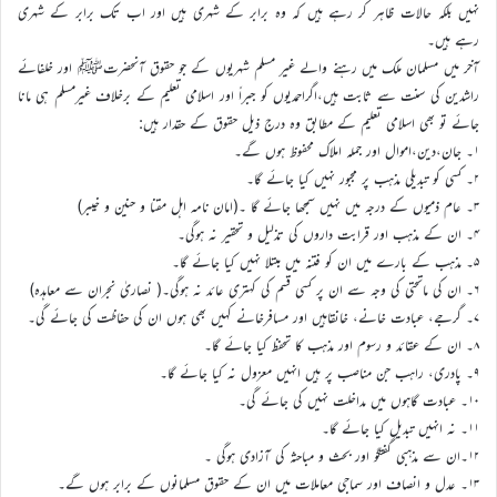
نہیں بلکہ حالات ظاہر کر رہے ہیں کہ وہ برابر کے شہری ہیں اور اب تک برابر کے شہری
رہے ہیں۔
آخر میں مسلمان ملک میں رہنے والے غیر مسلم شہریوں کے جو حقوق آنحضرتﷺ اور خلفائے
راشدین کی سنت سے ثابت ہیں،اگراحمدیوں کو جبراً اور اسلامی تعلیم کے برخلاف غیرمسلم ہی مانا
جائے تو بھی اسلامی تعلیم کے مطابق وہ درج ذیل حقوق کے حقدار ہیں:
۱۔ جان،دین،اموال اور جملہ املاک محفوظ ہوں گے۔
۲۔ کسی کو تبدیلی مذہب پر مجبور نہیں کیا جائے گا۔
۳۔ عام ذمیوں کے درجہ میں نہیں سمجھا جائے گا ۔(امان نامہ اهل مقنا و حنین و خیبر)
۴۔ ان کے مذہب اور قرابت داروں کی تذلیل و تحقیر نہ ہوگی۔
۵۔ مذہب کے بارے میں ان کو فتنہ میں مبتلا نہیں کیا جائے گا۔
۶۔ ان کی ماتحتی کی وجہ سے ان پر کسی قسم کی کہتری عائد نہ ہوگی۔( نصاریٰ نجران سے معاہدہ)
۷۔ گرجے، عبادت خانے، خانقاہیں اور مسافرخانے کہیں بھی ہوں ان کی حفاظت کی جائے گی۔
۸۔ ان کے عقائد و رسوم اور مذہب کا تحفظ کیا جائے گا۔
۹۔ پادری، راہب جن مناصب پر ہیں انہیں معزول نہ کیا جائے گا۔
۱۰۔ عبادت گاہوں میں مداخلت نہیں کی جائے گی۔
۱۱۔ نہ انہیں تبدیل کیا جائے گا۔
۱۲۔ان سے مذہبی گفتگو اور بحث و مباحثہ کی آزادی ہوگی ۔
۱۳۔ عدل و انصاف اور سماجی معاملات میں ان کے حقوق مسلمانوں کے برابر ہوں گے۔