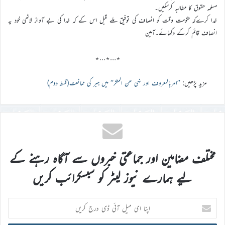
مسلمہ حقوق کا مطالبہ کرسکیں۔
خدا کرےکہ حکومت وقت کو انصاف کی توفیق ملے قبل اس کے کہ خدا کی بے آواز لاٹھی خود یہ
انصاف قائم کرکے دکھائے۔آمین
٭…٭…٭
مزید پڑھیں:
’’امربالمعروف اور نہی عن المنکر‘‘ میں جبر کی ممانعت(قسط دوم)
مختلف مضامین اور جماعتی خبروں سے آگاہ رہنے کے
لیے ہمارے نیوز لیٹر کو سبسکرائب کریں
اپنا
ای
میل