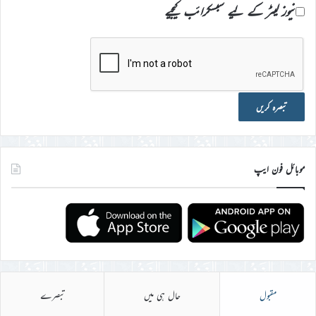
نیوز لیٹر کے لیے سبسکرائب کیجیے
موبائل فون ایپ
مقبول
حال ہی میں
تبصرے