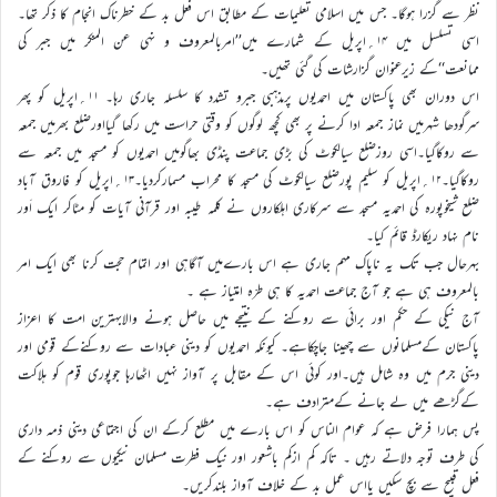
نظر سے گزرا ہوگا۔ جس میں اسلامی تعلیمات کے مطابق اس فعل بد کے خطرناک انجام کا ذکر تھا۔
اسی تسلسل میں ۱۴؍اپریل کے شمارے میں’’امربالمعروف و نہی عن المنکر میں جبر کی
ممانعت‘‘کے زیرعنوان گزارشات کی گئی تھیں۔
اس دوران بھی پاکستان میں احمدیوں پرمذہبی جبرو تشدد کا سلسلہ جاری رہا۔ ۱۱؍اپریل کو پھر
سرگودھا شہرمیں نماز جمعہ ادا کرنے پر بھی کچھ لوگوں کو وقتی حراست میں رکھا گیااورضلع بھرمیں جمعہ
سے روکاگیا۔اسی روزضلع سیالکوٹ کی بڑی جماعت پنڈی بھاگومیں احمدیوں کو مسجد میں جمعہ سے
روکاگیا۔۱۲؍اپریل کو سلیم پورضلع سیالکوٹ کی مسجد کا محراب مسمارکردیا۔۱۳؍اپریل کو فاروق آباد
ضلع شیخوپورہ کی احمدیہ مسجد سے سرکاری اہلکاروں نے کلمہ طیبہ اور قرآنی آیات کو مٹاکر ایک اَور
نام نہاد ریکارڈ قائم کیا۔
بہرحال جب تک یہ ناپاک مہم جاری ہے اس بارےمیں آگاہی اور اتمام حجت کرنا بھی ایک امر
بالمعروف ہی ہے جو آج جماعت احمدیہ کا ہی طرّہ امتیاز ہے ۔
آج نیکی کے حکم اور برائی سے روکنے کے نتیجے میں حاصل ہونے والابہترین امت کا اعزاز
پاکستان کےمسلمانوں سے چھینا جاچکاہے۔ کیونکہ احمدیوں کو دینی عبادات سے روکنےکے قومی اور
دینی جرم میں وہ شامل ہیں۔اور کوئی اس کے مقابل پر آواز نہیں اٹھارہا جوپوری قوم کو ہلاکت
کےگڑھے میں لے جانے کےمترادف ہے۔
پس ہمارا فرض ہے کہ عوام الناس کو اس بارے میں مطلع کرکے ان کی اجتماعی دینی ذمہ داری
کی طرف توجہ دلاتے رہیں ۔ تاکہ کم ازکم باشعور اور نیک فطرت مسلمان نیکیوں سے روکنے کے
فعل قبیح سے بچ سکیں یااس عمل بد کے خلاف آواز بلندکریں۔