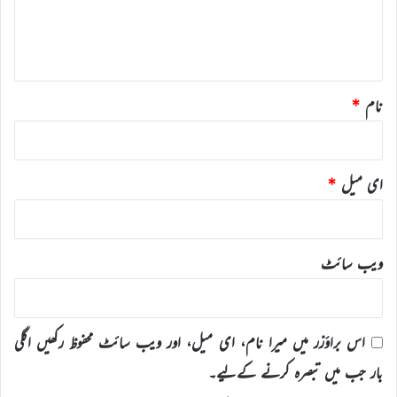
ہ
*
نام
*
ای میل
*
ویب‌ سائٹ
اس براؤزر میں میرا نام، ای میل، اور ویب سائٹ محفوظ رکھیں اگلی
بار جب میں تبصرہ کرنے کےلیے۔