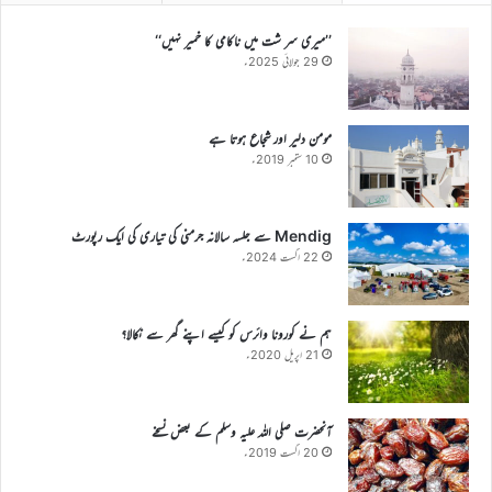
’’میری سر شت میں ناکامی کا خمیر نہیں‘‘
29 جولائی 2025ء
مومن دلیر اور شجاع ہوتا ہے
10 ستمبر 2019ء
Mendig سے جلسہ سالانہ جرمنی کی تیاری کی ایک رپورٹ
22 اگست 2024ء
ہم نے کورونا وائرس کو کیسے اپنے گھر سے نکالا؟
21 اپریل 2020ء
آنحضرت صلی اللہ علیہ وسلم کے بعض نسخے
20 اگست 2019ء