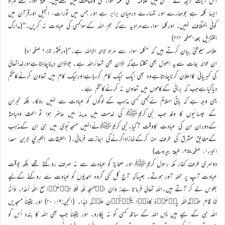
اس آیت کریمہ کے ضمن میں علامہ نسفی’’کلمہ سواء‘‘کی وضاحت میں لکھتےہیں:’’كلمة سواء سے مراد
ایسا کلمہ ہے جوہمارے اور تمہارے درمیان برابر ہے اور جس میں تورات، انجیل اورقرآن میں
کوئی اختلاف نہیں۔ اورکلمۂ سواءسےمرادیہ ہےکہ ہم اللہ کےسواکسی کی عبادت نہ کریں۔‘‘(مدارک
التنزیل جلد۱صفحہ ۲۲۲)
علامہ سیوطیؒ بیان کرتے ہیں کہ ’’کلمۂ سواء سے مراد لاالہ الااللہ ہے۔‘‘(درمنثور جزء۲ صفحہ۷۱)
ان حوالہ جات سےیہ اصول بھی نکلتاہےکہ اذان بھی شعائراللہ ہے۔ جواذان دیناچاہتاہےاورخداتعالیٰ
کی کبریائی کااعلان کرناچاہتاہےوہ بھی ایک نیک کام کررہاہےاورنیک کام میں تعاون کرنےکاحکم
دیاگیاہےجب کہ برائی کےکاموں میں تعاون نہ کرنےکاحکم ہے۔
یہی وجہ ہے کہ بانیٔ اسلامؐ نےکبھی کسی مذہب کے لوگوں کو عبادت سے نہیں روکا۔ بلکہ نجران
کے عیسائیوں کا وفد جب نبی کریمﷺ کی خدمت میں مدینہ میں حاضر ہوا تو بحث ومباحثہ
کےدوران ان کی عبادت کاوقت آگیا۔نبی کریمﷺنےانہیں مسجدنبوی میں ہی ان کےمذہب
کےمطابق مشرق کی طرف منہ کرکےنمازاداکرنےکی اجازت فرمائی۔( الطبقات الكبريٰ لابن سعد؛
الجزء۱، صفحہ۳۵۷، طبعة بیروت)
دوسری طرف کفار مکہ رسول کریمﷺ اور صحابہؓ کو عبادت سے نہ صرف روکتے تھے بلکہ بوقت
عبادت آپ پر حملہ آور ہوتے۔ جیساکہ آج کل کئی گروہ احمدیوں کو عبادت سے روکنے کےلیے
جلوس لے کر آتے ہیں۔اللہ تعالیٰ فرماتا ہے: وَاَنَّ الۡمَسٰجِدَ لِلّٰہِ فَلَا تَدۡعُوۡا مَعَ اللّٰہِ اَحَدًا۔ وَّاَنَّہٗ
لَمَّا قَامَ عَبۡدُاللّٰہِ یَدۡعُوۡہُ کَادُوۡا یَکُوۡنُوۡنَ عَلَیۡہِ لِبَدًا۔ (الجن:۱۹، ۲۰) اور ىقىناً مسجدىں
اللہ ہى کے لیے ہىں پس اللہ کے ساتھ کسى کو نہ پکارو۔ اور ىقىناً جب بھى اللہ کا بندہ اُس کو