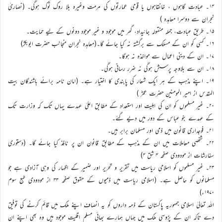
۱۴۔ عبادت گاہوں ، خانقاہوں یا قومی عمارتوں کی مرمت وغیرہ بلا روک ٹوک ہوگی۔ (نصاریٰ
نجران سے دوسرا معاہدہ )
۱۵۔ طریق عبادت، جملہ منقولہ جائیداد، گھر میں موجود و غیر موجود دونوں کے لیے حمایت۔
۱۶۔ کسی کو ان کے مسلک سے برگشتہ نہ کیا جائے گا۔(معاہدہ نجران منجانب حضرت ابوبکرؓ)
۱۷۔ ان کے دینی اعمال سے مواخذہ نہ ہوگا۔
۱۸۔ ان سے بلاوجہ پرسش ہوگی نہ ضرر رسانی ہوگی۔
۱۹۔ اپنے مذہب کے ہر ایک شعار کی پابندی کا اختیار ہے۔ (امان نامہ برائے باشندگان بیت
المقدس از امیر المومنین حضرت عمرؓ )
۲۰۔ غیر مسلموں کو ان کی اہلیت اور استعداد کے مطابق اعلیٰ عہدے یہاں تک کہ وزارت تک
کے عہدے بنو عباس کے دور میں دیے گئے۔
۲۱۔ فوجداری قانون میں ذمی اور مسلمان برابر ہیں۔
۲۲۔ شخصی معاملات میں ان کے مذہب کے مطابق قانون ان پر نافذ کیا جائے گا۔ (دستوری
سفارشات از مودودی صفحہ ۴ شق ۴)
۲۳۔ غیر مسلموں کو اسلامی ریاست میں تقریر و تحریر اور ضمیر کے اظہار کی وہی آزادی ہے جو
مسلمانوں کو حاصل ہے۔ (اسلامی ریاست میں ذمیوں کے حقوق صفحہ ۳۳ از مودودی طبع سوم
۱۹۷۰ء)
اللہ تعالیٰ اسلامی جمہوریہ پاکستان کے ذمہ داروں کو یہ انصاف اپنے ملک میں قائم کرنے کی توفیق
دے تاکہ ان کے پڑوسی ملک میں جہاں ہمارے بھائی مسلم اقلیت موجود ہیں وہ بھی اپنے ان