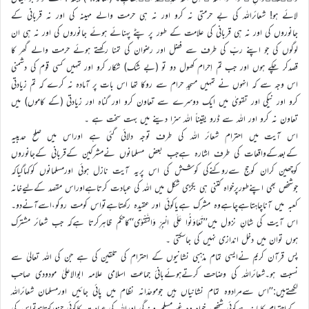
لائے ہو! شعائراللہ کى بے حرمتى نہ کرو اور نہ ہى حرمت والے مہىنہ کى اور نہ قربانى کے
جانوروں کى اور نہ ہى قربانى کى علامت کے طور پر پٹے پہنائے ہوئے جانوروں کى اور نہ ہى ان
لوگوں کى جو اپنے ربّ کى طرف سے فضل اور رضوان کى تمنا رکھتے ہوئے حرمت والے گھر کا
قصدکر چکے ہوں اور جب تم اِحرام کھول دو تو (بے شک) شکار کرو اور تمہىں کسى قوم کى دشمنى
اس وجہ سے کہ انہوں نے تمہىں مسجدِ حرام سے روکا تھا اس بات پر آمادہ نہ کرے کہ تم زىادتى
کرو اور نىکى اور تقوىٰ مىں اىک دوسرے سے تعاون کرو اور گناہ اور زىادتى (کے کاموں) مىں
تعاون نہ کرو اور اللہ سے ڈرو ىقىناً اللہ سزا دىنے مىں بہت سخت ہے ۔
اس آیت میں احترام شعائر اللہ کی طرف توجہ دلائی گئی ہے اوراس میں صلح حدیبیہ
کےبعدکےواقعات کی طرف اشارہ ہےجب بعض مسلمانوں نےمشرکین کےقربانی کےجانوروں
کوچھین کران کوحج سےروکنےکی کوشش کی اس پریہ آیت نازل ہوئی اورمسلمانوں کوکہاگیاکہ
جوشخص بھی اپنےطورپرخواہ کتنی ہی بگڑی شکل میں اللہ کی عبادت کرتاہےاوراس مقصد کےلیےخانہ
کعبہ میں آناچاہتاہےچاہےوہ مشرک ہےیاکوئی اور عقیدہ رکھتاہےتواس کومت روکو،اسےآنےدو۔
اس آیت کی شانِ نزول میں’’تَعَاوَنُوا عَلَى الْبِرِّ وَالتَّقْوٰی‘‘کاحکم ظاہرکرتا ہےکہ جب شعائر مشترک
ہوں توان میں دخل اندازی نہیں کی جاسکتی ۔
پس قرآن کریم نےایسی تمام مذہبی نشانیوں کے احترام کی تلقین کی ہے جن کی اللہ تعالیٰ سے
نسبت ہو۔شعائراللہ کی وضاحت کرتےہوئےبانیٔ جماعت اسلامی علامہ ابوالاعلیٰ مودودی صاحب
لکھتےہیں:’’اس سےمرادوہ تمام نشانیاں ہیں جوموحدّانہ نظام میں پائی جائیں اورمسلمان شعائراللہ
کےاحترام کاپابندہےکوئی شخص خواہ وہ غیرمسلم وبندگی اوراللہ کی عبادت کاکوئی جزورکھتاہوتواس کی