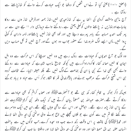
(العلق ۱۰-۱۱)یعنی کیا تو نےاس شخص کو دیکھا جو ایک عبادت کرنے والے کو نمازپڑھنے سے
روکتا ہے ۔
آج مذہبی دہشت گردی کی انتہا یہ ہے کہ نمازعیدہی نہیں،نماز جمعہ اورفرض نماز وں سے روکا
جارہاہےاورنمازیں نہ پڑھنے والوں کوکھلی چھٹی ہے۔روکنے والے دیہاڑی دار ۱۱ بجے دن سے سہ
پہر تک احمدیہ مساجد کے باہر پہرے دیتے ہیں اور خود بھی نماز نہیں پڑھتےاور ذمہ داران کو کوئی
پروا نہیں۔پس ایسے لوگ ضرورخدا کے حضور جواب دہ ہوں گےاور آج نہیں تو کل حساب دیں
گے۔
وہ لوگ جو آج احمدیوں کو عبادات سے روک رہے ہیں وہ نہیں سوچتے کہ اس حرکت سے وہ اہل
ایمان کا نہیں معاند کفار کاکرداراداکررہے ہیں کیونکہ تاریخ مذہب شاہدہے کہ عبادات سے روکنے
والے کبھی بھی خدا کے نبی یا ان کی جماعت کےلوگ نہیں تھے بلکہ ہمیشہ انبیاء کے مخالف گروہ
ہی اس شنیع حرکت کے مرتکب ہوئےاور بالآخرخدائی قہر کا شکار ہوکر اُس سے تباہ و برباد ہوگئے
۔
جیساکہ ذکر ہواکہ یہ ظالم کفار مکہ ہی تھے جو آنحضرتﷺ اور صحابہ کرامؓ کو بھی عبادات سے
روکا کرتے تھے۔حضرت عبداللہ بن مسعودؓ بیان کرتے ہیں کہ ایک دفعہ نبی کریمﷺبیت اللہ
کے پاس نماز پڑھ رہے تھے۔ ابوجہل اور اس کے ساتھی وہاں بیٹھے تھے۔ان میں ایک دوسرے
سے کہنے لگا تم میں سے کون ہے جو فلاں قبیلے میں ذبح ہونے والی اونٹنی کی بچہ دانی اٹھا لائے
اور محمد(ﷺ) کی پشت پر اس وقت رکھ دے جب وہ سجدہ کرے۔تب لوگوں میں سے بدبخت
انسان عقبہ بن ابی معیط اٹھا اور وہ اونٹنی کی بچہ دانی اٹھا لایا اور دیکھتا رہا جب نبی کریمﷺنے