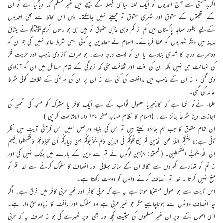
اگربدقسمتی سے آج احمدیوں کو ایک غلط سیاسی فیصلہ کے نتیجے میں غیر مسلم کہہ دیاگیا ہے تو ان
کے اقلیتوں کے حقوق اور شہری حقوق تو چھینے نہیں جاسکتے۔ پس اس لحاظ سے بھی احمدیوں
کےلیے بطور معاہد پاکستان میں کم از کم وہی مذہبی حقوق تو ہیں ہی جو رسول کریمﷺ نے میثاق
مدینہ میں دیگر شہریوں کو عطا فرمائے۔ اسلام نے معاہدین پر کوئی ایسی شرط عائد نہیں کی جو ان کو
دوسرے درجہ کا شہری بنادے یا ان کو پست درجہ دے۔ جو صرف آزادی مذہب اور حریت فکر
کی ضمانت ہی نہیں بلکہ ان کی لغت اور ثقافت حتی کہ زندگی کے تمام مسائل میں ان کو آزادی
دی گئی ، نہ ان کے مذہب میں مداخلت کی گئی ہے نہ ان پر ان کی مرضی کے خلاف کوئی شرط
عائد کی گئی۔
علماء نےتو لکھا ہے کہ کارِخیریا حصولِ ثواب کے لیے ایک کافر یا مشرک کو مسجد کی تعمیر کی
اجازت دینا شرعاً جائز ہے۔ (اسلام کا نظام مساجد صفحہ ۱۴۷ دار الاشاعت کراچی )
ان تمام حقوق کا جب ہم جائزہ لیتے ہیں تو اس کی بنیاد دراصل ہمیں اس قرآنی آیت میں نظر
آتی ہے:لَا يَنْهَكُمُ اللّٰهُ عَنِ الَّذِينَ لَمْ يُقَاتِلُوْكُمْ فِي الدِّيْنِ وَلَمْ يُخْرِجُوكُمْ مِنْ دِيَارِكُمْ أَنْ تَبَرُّوْهُمْ وَتُقْسِطُوا إِلَيْهِمْ
إِنَّ اللّٰهَ يُحِبُّ الْمُقْسِطِيْنَ۔ (الممتحنه: ۸)جن لوگوں نے تم سے دین کے بارے میں جنگ نہیں کی اور
نہ تم کو تمہارے گھروں سے نکالا ان کے ساتھ بھلائی اور انصاف کا سلوک کرنے سے خدا تم کو
منع نہیں کرتا ۔ خدا تو انصاف کرنے والوں کو دوست رکھتا ہے۔
اس آیت سے جو اصول مستنبط ہوتا ہے یہ ہے کہ حربی کافر اور غیر حربی کافر میں فرق ہے۔ اگر
چہ انصاف دونوں سے ہوناچاہیے مگر جو غیر حربی ہے وہ سلوک اور رأفت کا زیادہ حق دار ہے۔
اسی اصول کے اوپر ان غیر مسلموں کی حیثیت کچھ اَور بھی اوپر ٹھہرے گی جو نہ صرف یہ کہ حربی