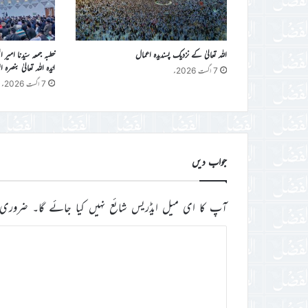
اللہ تعالیٰ کے نزدیک پسندیدہ اعمال
خطبہ جمعہ سیّدنا امیر 
ایّدہ اللہ تعالیٰ بنصرہ العزیز فرمو
7 اگست 2026ء
7 اگست 2026ء
جواب دیں
آپ کا ای میل ایڈریس شائع نہیں کیا جائے گا۔
ضروری 
ت
ب
ص
ر