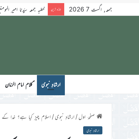
جمعہ, اگست 7 2026
خطبہ جمعہ سیّدنا امیر المومنین ح
تازہ ترین
ارشادِ نبوی
ؑکلام امام الزمان
صفحۂ اول
/
ارشادِ نبوی
/
اسلام چیز کیا ہے؟ خدا کے ل
ارشادِ نبوی