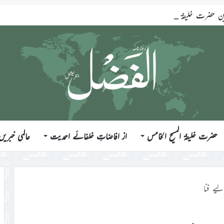
ضرت خلیفۃ المسیح الخامس ایّدہ اللہ تعالیٰ بنصرہ العزیز فرمودہ 17؍جولائی 2026ء
حضرت خلیفۃ المسیح الخامس
از افاضاتِ خلفائے احمدیت
عالمی خبریں
یے فنا