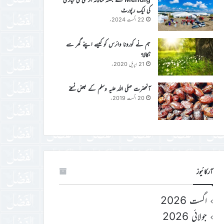
کی ایک رپورٹ
22 اگست 2024ء
ہم نے کورونا وائرس کو کیسے اپنے گھر سے
نکالا؟
21 اپریل 2020ء
آنحضرت صلی اللہ علیہ وسلم کے بعض نسخے
20 اگست 2019ء
آرکائیوز
اگست 2026
جولائی 2026