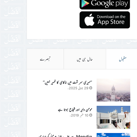
مقبول
حال ہی میں
تبصرے
’’میری سر شت میں ناکامی کا خمیر نہیں‘‘
29 جولائی 2025ء
مومن دلیر اور شجاع ہوتا ہے
10 ستمبر 2019ء
Mendig سے جلسہ سالانہ جرمنی کی تیاری