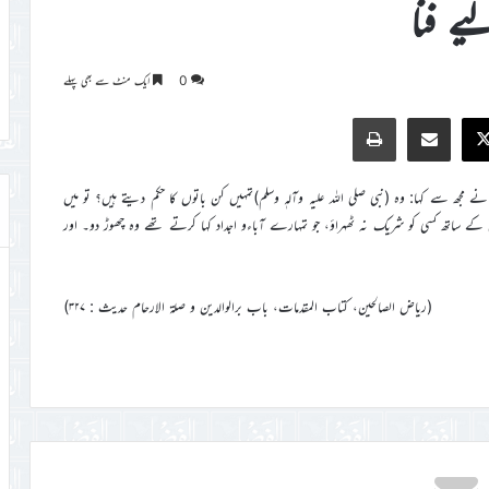
ے فنا
0
ایک منٹ سے بھی پہلے
Print
Share via Email
Faceb
X
 سے کہا: وہ (نبی صلی اللہ عليہ وآلہٖ وسلم)تمہیں کن باتوں کا حکم دیتے ہیں؟ تو میں
 کے ساتھ کسی کو شریک نہ ٹھہراؤ، جو تمہارے آباءو اجداد کہا کرتے تھے وہ چھوڑ دو۔ اور
(ریاض الصالحین، کتاب المقدمات، باب برالوالدین و صلۃ الارحام حدیث : ۳۲۷)