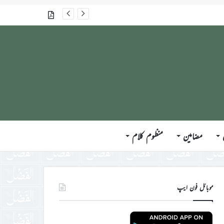
گذشتہ شمارے
مضامین
منظوم کلام
موبائل فون ایپ