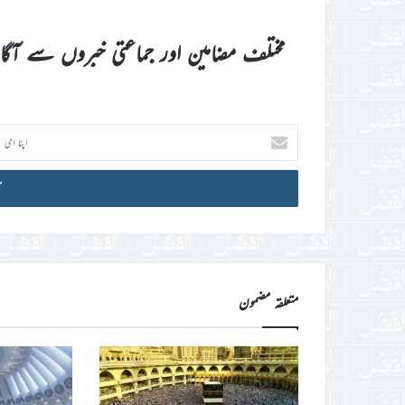
مختلف مضامین اور جماعتی خبروں سے آگ
اپنا
ای
میل
آئی
ڈی
درج
کریں
متعلقہ مضمون