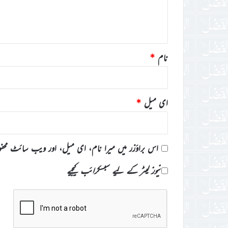
ہ
*
نام
*
ای میل
*
اس براؤزر میں میرا نام، ای میل، اور ویب سائٹ محف
نیوز لیٹر کے لیے سبسکرائب کیجیے