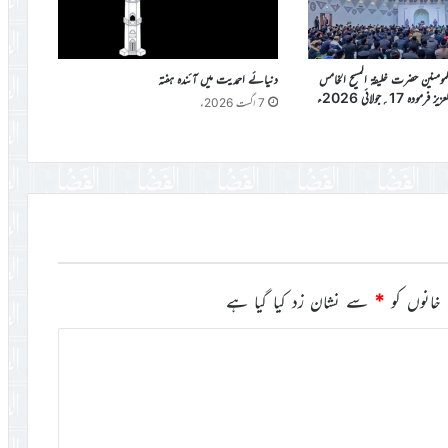
المومنین حضرت خلیفۃ المسیح الخامس
دنیائے احمدیت میں آئندہ ہفتہ
دہ 17؍جولائی 2026ء
7 اگست 2026ء
خانوں کو
*
سے نشان زد کیا گیا ہے