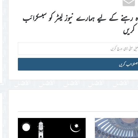
اہ رہنے کے لیے ہمارے نیوز لیٹر کو سبسکرائب
کریں