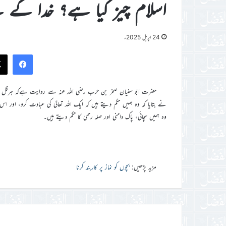
اسلام چیز کیا ہے؟ خدا کے لی
24 اپریل 2025ء
ook
حضرت ابو سفیان صخر بن حرب رضی اللہ عنہ سے روایت ہےکہ ہرقل نے مجھ
نے بتایا کہ وہ ہمیں حکم دیتے ہیں کہ ایک اللہ تعاليٰ کی عبادت کرو، اور اس
وہ ہمیں سچائی، پاک دامنی اور صلہ رحمی کا حکم دیتے ہیں۔
مزید پڑھیں:
بچوں کو نماز پر کاربند کرنا