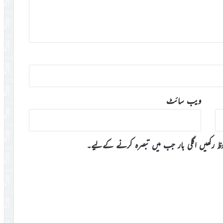
ویب‌ سائٹ
وظ رکھیں اگلی بار جب میں تبصرہ کرنے کےلیے۔