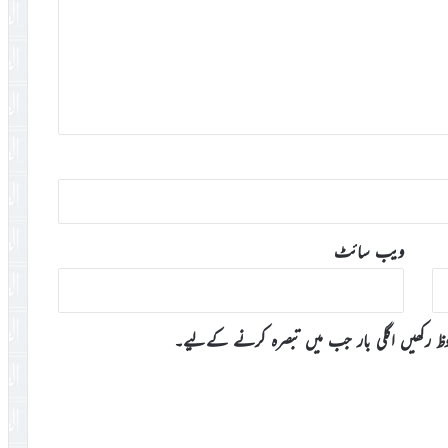
ویب‌ سائٹ
وظ رکھیں اگلی بار جب میں تبصرہ کرنے کےلیے۔