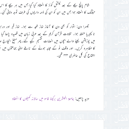
شام پانچ بجے کے بعد نیشنل کوئز کا انعقاد کیا گیا جس میں ہر بچے کا
میٹنگ کا انعقاد ہوا جس میں ان کو ان کی ذمہ داریوں کی طرف توجہ دلائی گئی۔
تیسرا دن: اتوار کو بھی دن کا آغاز نماز تہجد سے ہوا۔ نماز فجر اور 
نائیجیریا منعقد ہوا۔ تلاوت قرآن کریم کے بعد عربی زبان میں قصیدہ پڑھا گ
میں پوزیشن لینے والے بچوں میں انعامات تقسیم کیے گئے۔پھر مبلغ انچارج 
کا مظاہرہ کریں۔ اور وقف نو کے مجاہد ہونے کے ناطے اپنی جماعتوں میں نیک
اجتماع کی کل حاضری ۳۴۳ تھی۔
مزید پڑھیں:
جامعۃ المبشرین برکینا فاسو میں سالانہ کھیلوں کا انعقاد