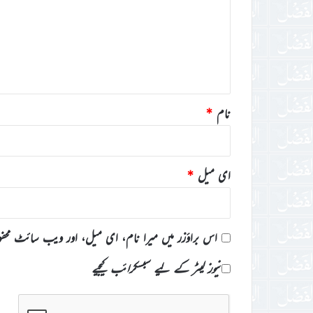
ص
ر
ہ
*
نام
*
ای میل
*
اس براؤزر میں میرا نام، ای میل، اور ویب سائٹ محف
نیوز لیٹر کے لیے سبسکرائب کیجیے