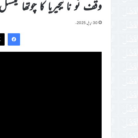
وقف نو نائیجیریا کا چوتھا نیشنل
30 اپریل 2025ء
ook