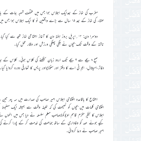
مغرب کی نماز کے بعدایک اجلاس ہوا جس میں مختلف شعبہ جات کے ب
عشاء کی نماز کے بعد ۱۵ سال سے بڑے واقفین نو کا ایک اجلاس ہوا جس میں تجدید عہد وقف نوکے بارے میں معلومات دی گئیں۔
دوسرا دن: ۱۲؍اپریل بروز ہفتہ دن کا آغاز اجتماعی نماز تہجد س
ناشتہ کے وقت تک بچوں نے ہلکی پھلکی ورزش اور وقار عمل کیا۔
صبح ۸ بجے سے ۹ بجے تک اردو زبان سیکھنے کی کلاس ہوئی۔ کلا
دفاتر،ہسپتال، ایم ٹی اے کا دفتر اور سٹوڈیواور پریس کا تعارفی دورہ کروایا گیا۔
اجتماع کا باقاعدہ افتتاحی اجلاس امیر صاحب کی صدارت میں سہ پہر ت
افتتاحی کلمات میں بچوں کو نصیحت کی کہ خلیفہ وقت سے ہمیشہ ایک مضبوط
اجلاس کا لیکچر مکرم قاسم اویوکولاصاحب معلم سلسلہ نے دیا جس میں انہوں ن
کیے ہوئے عہد کو وفاداری کے ساتھ جماعت کی خدمت کر کے پورا کرنے کی ک
امیر صاحب نے دعا کروائی۔