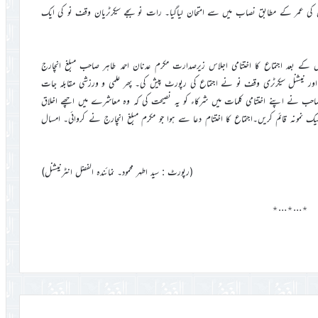
 اس کی عمر کے مطابق نصاب میں سے امتحان لیاگیا۔ رات نو بجے سیکرٹریان وقف نو کی ایک
درس کے بعد اجتماع کا اختتامی اجلاس زیرصدارت مکرم عدنان احمد طاہر صاحب مبلغ انچارج
یا اور نیشنل سیکرٹری وقف نو نے اجتماع کی رپورٹ پیش کی۔ پھر علمی و ورزشی مقابلہ جات
صاحب نے اپنے اختتامی کلمات میں شرکاء کو یہ نصیحت کی کہ وہ معاشرے میں اچھے اخلاق
 نمونہ قائم کریں۔اجتماع کا اختتام دعا سے ہوا جو مکرم مبلغ انچارج نے کروائی۔ امسال
(رپورٹ : سید اطہر محمود۔ نمائندہ الفضل انٹرنیشنل)
٭…٭…٭