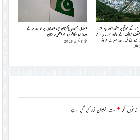
جلسہ سالانہ برطانیہ ۲۰۲۶ء کے موقع پر حضورِ انور ایّدہ الله
اسلامی جمہوریہ پاکستان میں احمدیوں پر ہونے والے
ی مختلف ممالک کے وفود، مہمانان ، نَو
دردناک مظالم کی الَم انگیز داستان
ن سے ملاقاتوں اور بصیرت افروز
6 اگست 2026ء
ی خاکہ
خانوں کو
*
سے نشان زد کیا گیا ہے