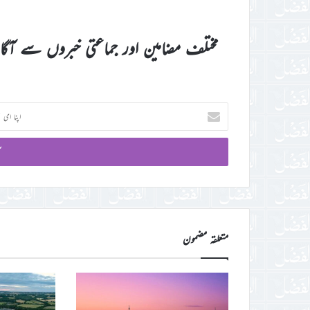
مختلف مضامین اور جماعتی خبروں سے آگ
اپنا
ای
میل
آئی
ڈی
درج
کریں
متعلقہ مضمون