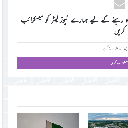
اہ رہنے کے لیے ہمارے نیوز لیٹر کو سبسکرائب
کریں