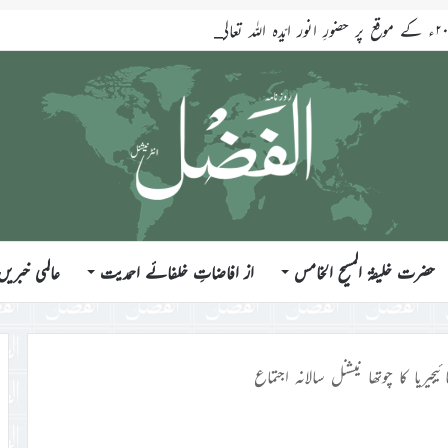
حضرت خلیفۃ المسیح الخامس
از افاضاتِ خلفائے احمدیت
عالمی خبریں
جیریا کا چوتھا نیشنل سالانہ اجتماع