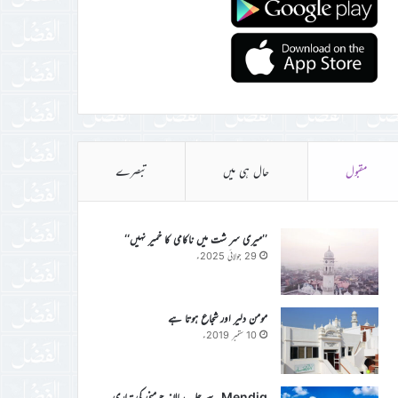
مقبول
حال ہی میں
تبصرے
’’میری سر شت میں ناکامی کا خمیر نہیں‘‘
29 جولائی 2025ء
مومن دلیر اور شجاع ہوتا ہے
10 ستمبر 2019ء
Mendig سے جلسہ سالانہ جرمنی کی تیاری