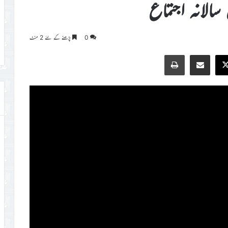
 سالانہ اجتماع
0
پڑھنے کے لئے 2 منٹ
Print
Share via Email
Faceb
X