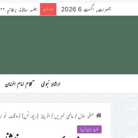
جمعرات, اگست 6 2026
تازہ ترین
ارشادِ نبوی
ؑکلام امام الزمان
صفحۂ اول
/
عالمی خبریں
/
افریقہ (رپورٹس)
/
وقف نو نائی
افریقہ (رپورٹس)