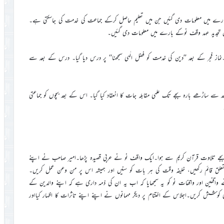
ارے میں معلومات دی گئیں جن میں تعلیم حاصل کرکے جماعت کی خدمت کی جاسکتی ہے۔
ے کیا گیا۔نماز فجر کے بعد ’’دین کی خدمت کو فضل الٰہی سمجھنا‘‘ پر درس دیا گیا۔ درس کے بعد سے
س کے بعد سے ساڑھے بارہ بجے تک علمی مقابلہ جات کا انعقاد کیا گیا۔ اس کے بعد بچوں کو جماعتی
ین بجے تلاوت قرآن کریم سے ہوا۔ایک واقف نو نے عربی قصیدہ پڑھا۔امیر صاحب نے اپنے
 تعلق قائم رکھیں، خلیفہ وقت کی ہر بات کو سنیں اور ہمیشہ اس پر من وعن عمل کریں۔
ے واقفین اور واقفات نو کو یہ سمجھایا کہ اب یہ ان کی ذمہ داری ہے کہ اپنے والدین کے
وشش کریں۔اجلاس کے اختتام پر دیگر مہمانوں نے اپنے اپنے تاثرات کا اظہار کیااور