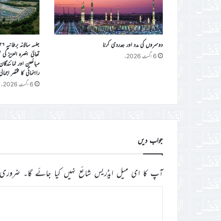
دوسروں کی مدد اور ہمدردی کرنا
تعالیٰ بنصرہ العزیز ک
6 اگست 2026ء
مبائعین اور نمائندگا
راہنمائی کا مختصر اجمال
6 اگست 2026ء
جواب دیں
آپ کا ای میل ایڈریس شائع نہیں کیا جائے گا۔
ضروری 
ت
ب