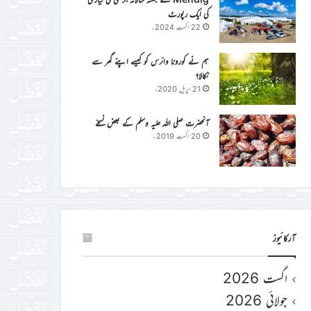
کی ایک رپورٹ
22 اگست 2024ء
ہم نے کورونا وائرس کو کیسے اپنے گھر سے
نکالا؟
21 اپریل 2020ء
آنحضرت صلی اللہ علیہ وسلم کے بعض نسخے
20 اگست 2019ء
آرکائیوز
اگست 2026
جولائی 2026