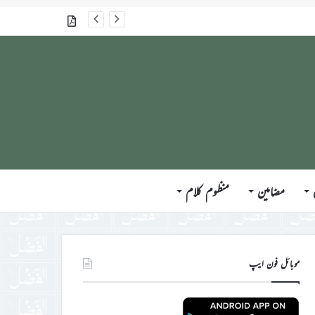
جلسہ سالانہ برطانیہ ۲۰۲۶ء کے موقع پر حضورِ انور ایّدہ الله تعالیٰ بنصرہ العزیز کی مختلف ممالک کے وفود، مہمانان ، نَو مبائعین اور نمائندگان سے ملاقاتوں اور بصیرت افروز راہنمائی کا مختصر اجمالی خاکہ
گذشتہ شمارے
مضامین
منظوم کلام
موبائل فون ایپ