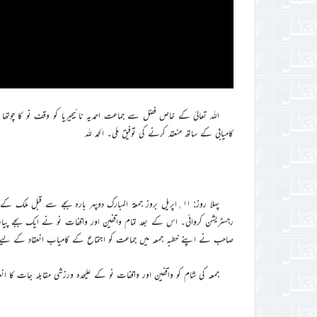
کامیابی کے ساتھ منعقد کرنے کی توفیق ملی۔ الحمد للہ
پہلا روز: ۱۱؍اپریل بروز جمعۃ المبارک دوپہر بارہ بجے سے قبل
رجسٹریشن کروائی۔ اس کے بعد تمام واقفین اور واقفات نو نے ایک بجے پیارے آق
صاحب نے اپنے خطبہ جمعہ میں جماعت کو اجتماع کے کامیاب انعقاد کے لیے 
جمعہ کی شام کو واقفین اور واقفات نو کے علیحدہ ورزشی مقابلہ جات کا انعقا