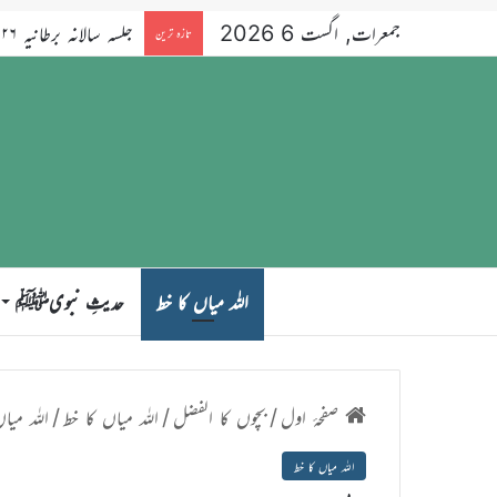
جمعرات, اگست 6 2026
تازہ ترین
اللہ میاں کا خط
حدیثِ نبویﷺ
صفحۂ اول
/
بچوں کا الفضل
/
اللہ میاں کا خط
/
اللہ میا
اللہ میاں کا خط