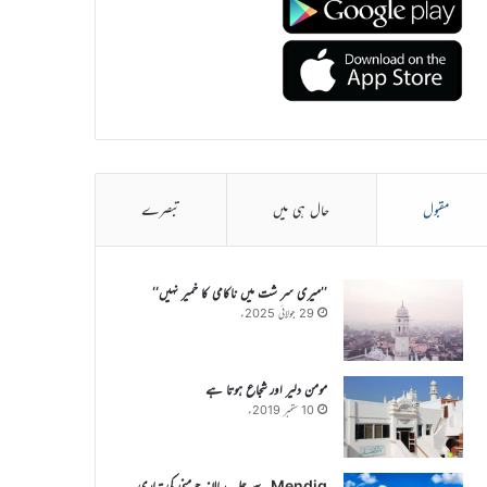
مقبول
حال ہی میں
تبصرے
’’میری سر شت میں ناکامی کا خمیر نہیں‘‘
29 جولائی 2025ء
مومن دلیر اور شجاع ہوتا ہے
10 ستمبر 2019ء
Mendig سے جلسہ سالانہ جرمنی کی تیاری