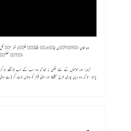
وَمَا کَانَ الۡمُؤۡمِنُوۡنَ لِیَنۡفِرُوۡا کَآفَّۃًؕ فَلَوۡلَا نَفَرَ مِنۡ کُلِّ فِ
اِلَیۡہِمۡ لَعَلَّہُم
ترجمہ: اور مومنوں کے لئے ممکن نہ تھا کہ وہ سب کے سب (اکٹھے ہو ک
پڑتا۔ تا کہ وہ دین پوری طرح سیکھتے اور اپنی قوم کو واپس لوٹ کر (بے دی