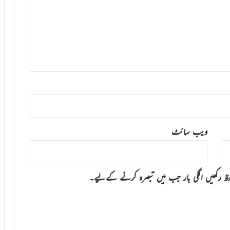
ویب‌ سائٹ
وظ رکھیں اگلی بار جب میں تبصرہ کرنے کےلیے۔