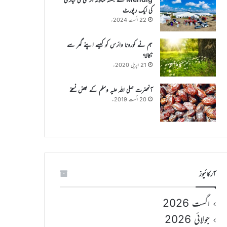
کی ایک رپورٹ
22 اگست 2024ء
ہم نے کورونا وائرس کو کیسے اپنے گھر سے
نکالا؟
21 اپریل 2020ء
آنحضرت صلی اللہ علیہ وسلم کے بعض نسخے
20 اگست 2019ء
آرکائیوز
اگست 2026
جولائی 2026