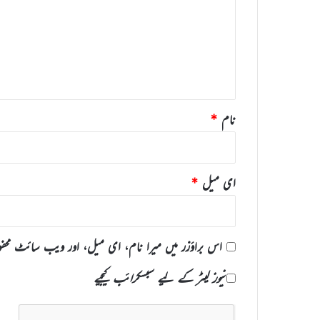
ص
ر
ہ
*
نام
*
ای میل
*
اس براؤزر میں میرا نام، ای میل، اور ویب سائٹ محف
نیوز لیٹر کے لیے سبسکرائب کیجیے