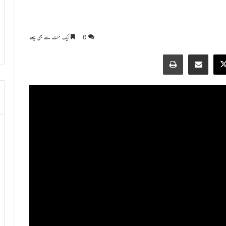
0
ایک منٹ سے بھی پہلے
Print
Share via Email
Faceb
X