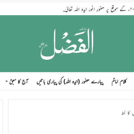
کلام امامؑ
پیارے حضور (ایّدہ اللہ) کی پیاری باتیں
آج کا سبق
ں کا خط