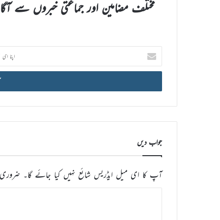
مختلف مضامین اور جماعتی خبروں سے آگ
اپنا
ای
میل
آئی
ڈی
درج
کریں
جواب دیں
آپ کا ای میل ایڈریس شائع نہیں کیا جائے گا۔
ضروری 
ت
ب