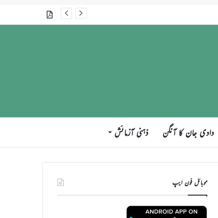
جلسہ سالانہ برطانیہ ۲۰۲۶ء کے موقع پر حضورِ انور ایّدہ الله تعالیٰ بنصرہ العزیز کی مختلف ممالک کے وفود، مہمانان ، نَو مبائعین اور نمائندگان سے ملاقاتوں اور بصیرت افروز راہنمائی کا مختصر اجمالی خاکہ
گذشتہ شمارے
دادی جان کا آنگن
ذہنی آزمائش
موبائل فون ایپ