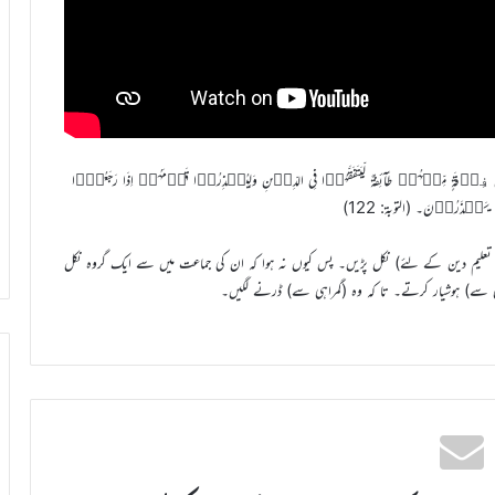
رۡقَۃٍ مِّنۡہُمۡ طَآئِفَۃٌ لِّیَتَفَقَّہُوۡا فِی الدِّیۡنِ وَلِیُنۡذِرُوۡا قَوۡمَہُمۡ اِذَا رَجَعُوۡۤا
ۡ یَحۡذَرُوۡنَ۔ (التوبۃ: 122)
ر تعلیم دین کے لئے) نکل پڑیں۔ پس کیوں نہ ہوا کہ ان کی جماعت میں سے ایک گروہ نکل
نی سے) ہوشیار کرتے۔ تا کہ وہ (گمراہی سے) ڈرنے لگیں۔