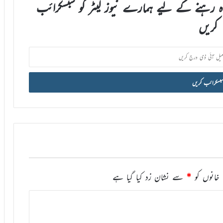
اہ رہنے کے لیے ہمارے نیوز لیٹر کو سبسکرائب
کریں
خانوں کو
*
سے نشان زد کیا گیا ہے