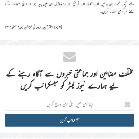
لئے ایک نمونہ بن جائیں اور انکسار اور تواضع اور راستبازی ان میں پیدا ہو اور دینی مہمات کے
لئے سرگرمی اختیار کریں۔
(شہادۃ القرآن۔روحانی خزائن جلد۶ صفحہ۳۹۴)
مختلف مضامین اور جماعتی خبروں سے آگاہ رہنے کے
لیے ہمارے نیوز لیٹر کو سبسکرائب کریں
اپنا
ای
میل
آئی
ڈی
درج