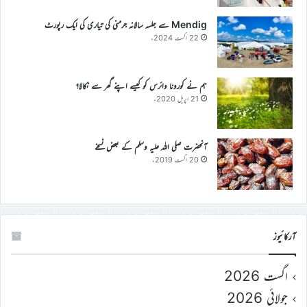
Mendig سے جلسہ سالانہ جرمنی کی تیاری کی ایک رپورٹ
22 اگست 2024ء
ہم نے کورونا وائرس کو کیسے اپنے گھر سے نکالا؟
21 اپریل 2020ء
آنحضرت صلی اللہ علیہ وسلم کے بعض نسخے
20 اگست 2019ء
آرکائیوز
اگست 2026
جولائی 2026