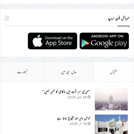
موبائل فون ایپ
مقبول
حال ہی میں
تبصرے
’’میری سر شت میں ناکامی کا خمیر نہیں‘‘
29 جولائی 2025ء
مومن دلیر اور شجاع ہوتا ہے
10 ستمبر 2019ء