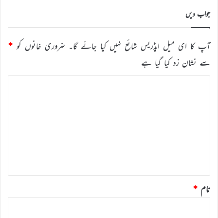
کریں
جواب دیں
آپ کا ای میل ایڈریس شائع نہیں کیا جائے گا۔
ضروری خانوں کو
*
سے نشان زد کیا گیا ہے
ت
ب
ص
ر
ہ
*
نام
*