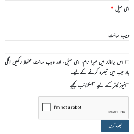
ای میل
*
ویب‌ سائٹ
اس براؤزر میں میرا نام، ای میل، اور ویب سائٹ محفوظ رکھیں اگلی
بار جب میں تبصرہ کرنے کےلیے۔
نیوز لیٹر کے لیے سبسکرائب کیجیے