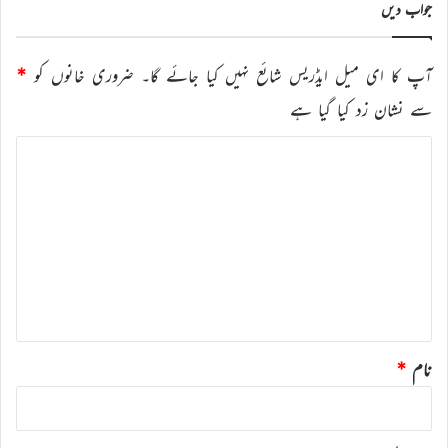
جواب دیں
آپ کا ای میل ایڈریس شائع نہیں کیا جائے گا۔
ضروری خانوں کو
*
سے نشان زد کیا گیا ہے
ت
ب
ص
ر
ہ
*
نام
*