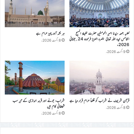
خطبہ جمعہ سیّدنا امیر المومنین حضرت خلیفۃ المسیح
ہر نشہ آور چیز حرام ہے
الخامس ایّدہ اللہ تعالیٰ بنصرہ العزیز فرمودہ 24؍جولائی
8 اگست 2026ء
2026ء
9 اگست 2026ء
قرآن شریف نے شراب کو قطعاً حرام قرار دیا ہے
شراب، جوئے اور قرعہ اندازی کے تیر سب
شیطانی کام ہیں
8 اگست 2026ء
8 اگست 2026ء