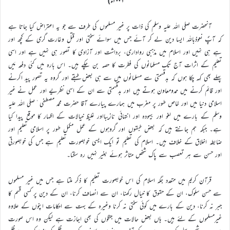
۲۰۰۶ء)
آنحضرت صلی اللہ علیہ وسلم کی ذات پر غیر مسلموں کی طرف سے جو یہ اعتراض کیا جاتا ہے
کہ آپؐ نعوذباللہ ایسا دین لے کر آئے جس میں سوائے سختی اور قتل وغارت گری کے کچھ اور
ہے ہی نہیں اور اسلام میں مذہبی رواداری، برداشت اور آزادی کا تصور ہی نہیں ہے اور اسی
تعلیم کے اثرات آج تک مسلمانوں کی فطرت کا حصہ بن چکے ہیں۔ اس بارہ میں کئی دفعہ مَیں
پہلے بھی کہہ چکا ہوں کہ بدقسمتی سے مسلمانوں میں سے ہی بعض طبقے اور گروہ یہ تصور پید اکرنے
اور قائم کرنے میں ممدومعاون ہوتے ہیں اور بدقسمتی سے ان کے اسی نظریے اور عمل نے غیر
اسلامی دنیا میں اور خاص طور پر مغرب میں ہمارے پیارے آقا حضرت محمد مصطفی ٰصلی اللہ علیہ
وسلم کے بارے میں لغو اور بیہودہ اور انتہائی نازیبااور غلیظ خیالات کے اظہار کا موقع پیدا کیا
ہے۔ جبکہ ہم جانتے ہیں کہ بعض طبقوں اور گروہوں کے عمل مکمل طور پر اسلامی تعلیم اور
ضابطہ اخلاق کے خلاف ہیں۔ اسلام کی تعلیم تو ایک ایسی خوبصورت تعلیم ہے جس کی خوبصورتی
اور حسن سے ہر تعصب سے پاک شخص متاثر ہوئے بغیر نہیں رہ سکتا۔
قرآن کریم میں متعدد جگہ اسلام کی اس خوبصورت تعلیم کا ذکر ملتا ہے جس میں غیر مسلموں
سے حسن سلوک، ان کے حقوق کا خیال رکھنا، ان سے انصاف کرنا، ان کے دین پر کسی قسم کا
جبر نہ کرنا، دین کے بارے میں کوئی سختی نہ کرنا وغیرہ کے بہت سے احکامات اپنوں کے علاوہ
غیرمسلموں کے لئے ہیں۔ ہاں بعض حالات میں جنگوں کی بھی اجازت ہے لیکن وہ اس صورت