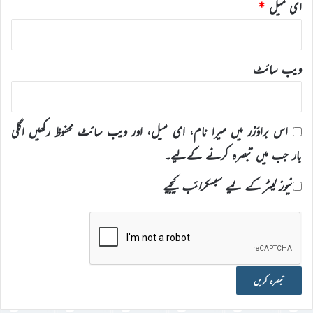
ای میل
*
ویب‌ سائٹ
اس براؤزر میں میرا نام، ای میل، اور ویب سائٹ محفوظ رکھیں اگلی
بار جب میں تبصرہ کرنے کےلیے۔
نیوز لیٹر کے لیے سبسکرائب کیجیے