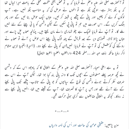
تو آنحضرت صلی اللہ علیہ وسلم نے فرمایا کہ یہ تو محض جنگی حکمت عملی کے باعث میرا خیال تھا
کہ یہ جگہ بہتر ہے، اونچی جگہ ہے تو انہوں نے عرض کی کہ یہ مناسب جگہ نہیں ہے۔ آپ
لوگوں کو لے کر چلیں اور پانی کے چشمے پر قبضہ کر لیں۔ وہاں ایک حوض بنا لیں گے اور پھر
جنگ کریں گے۔ اس صورت میں ہم تو پانی پی سکیں گے لیکن دشمن کو پا نی پینے کے لئے نہیں
ملے گا۔ تو آپؐ نے فرمایا ٹھیک ہے چلو تمہاری رائے مان لیتے ہیں۔ چنانچہ صحابہ چل پڑے اور
وہاں پڑاؤ ڈالا۔ تھوڑی دیر کے بعد قریش کے چند لوگ پانی پینے اس حوض پر آئے تو صحابہ نے
روکنے کی کوشش کی تو آپؐ نے فرمایا: نہیں!ان کو پانی لے لینے دو۔ (السیرۃ النبویۃ لابن ھشام
ذکر رؤیا عاتکہ بنت عبد اللہ …صفحہ 424 دارالکتب العلمیۃ الطبعۃ الاولیٰ)
تو یہ ہے اعلیٰ معیار آنحضرت صلی اللہ علیہ وسلم کے اخلاق کا کہ باوجود اس کے کہ دشمن
نے کچھ عرصہ پہلے مسلمانوں کے بچوں تک کا دانہ پانی بند کیا ہوا تھا۔ لیکن آپؐ نے اس سے
صَرفِ نظر کرتے ہوئے دشمن کی فوج کے سپاہیوں کو جو پانی کے تالاب، چشمے تک پانی لینے
کے لئے آئے تھے اور جس پر آپؐ کا تصرف تھا، آپ کے قبضے میں تھا، انہیں پانی لینے سے
نہ روکا۔ کیونکہ یہ اخلاقی ضابطوں سے گری ہوئی حرکت تھی۔
٭…٭…٭
مزید پڑھیں:
حقیقی مومن کی حالت اور اُس کی ذمہ داریاں