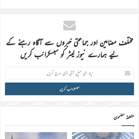
مختلف مضامین اور جماعتی خبروں سے آگاہ رہنے کے
لیے ہمارے نیوز لیٹر کو سبسکرائب کریں
اپنا
ای
میل
آئی
ڈی
درج
کریں
متعلقہ مضمون