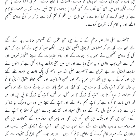
میں جب دشمن پہل کرے، معاہدوں کو توڑے، انصاف کا خون کرے، ظلم کی انتہا کرے یا ظلم
کرے لیکن اس میں بھی کسی ملک کے کسی گروہ یا جماعت کا حق نہیں ہے، بلکہ یہ حکومت کا کام
ہے کہ فیصلہ کرے کہ کیا کرنا ہے، کس طرح اس ظلم کو ختم کرنا ہے نہ کہ ہر کوئی جہادی تنظیم
اٹھے اور یہ کام کرنا شروع کردے۔
آنحضرت صلی اللہ علیہ وسلم کے زمانے میں بھی جنگوں کے مخصوص حالات پیدا کئے گئے
تھے جن سے مجبور ہو کر مسلمانوں کو جوابی جنگیں لڑنی پڑیں۔ لیکن جیسا کہ مَیں نے کہا ہے کہ آج
کل کی جہادی تنظیموں نے بغیر جائز وجوہات کے اور جائز اختیارات کے اپنے جنگجوانہ نعروں اور
عمل سے غیرمذہب والوں کو یہ موقع دیا ہے اور ان میں اتنی جرأت پیدا ہو گئی ہے کہ انہوں نے
نہایت ڈھٹائی اور بے شرمی سے آنحضرت صلی اللہ علیہ وسلم کی پاک ذات پر بیہودہ حملے کئے
ہیں اور کرتے رہے ہیں جبکہ اس سراپا رحم اور محسن انسانیت اور عظیم محافظ حقوق انسانی کا تو
یہ حال تھا کہ آپؐ جنگ کی حالت میں بھی کوئی ایسا موقع ہاتھ سے نہ جانے دیتے تھے جو دشمن
کو سہولت نہ مہیا کرتا ہو۔ آپؐ کی زندگی کا ہر عمل، ہر فعل، آپؐ کی زندگی کا پل پل اور لمحہ
لمحہ اس بات کا گواہ ہے کہ آپؐ مجسم رحم تھے اور آپؐ کے سینے میں وہ دل دھڑک رہا تھا کہ
جس سے بڑھ کر کوئی دل رحم کے وہ اعلیٰ معیار اور تقاضے پورے نہیں کر سکتا جو آپؐ نے
کئے، امن میں بھی اور جنگ میں بھی، گھر میں بھی اور باہر بھی، روز مرہ کے معمولات میں بھی
اور دوسرے مذاہب والوں سے کئے گئے معاہدات میں بھی۔ آپؐ نے آزادی ضمیر، مذہب اور
رواداری کے معیار قائم کرنے کی مثالیں قائم کر دیں۔ اور پھر جب عظیم فاتح کی حیثیت سے مکّہ