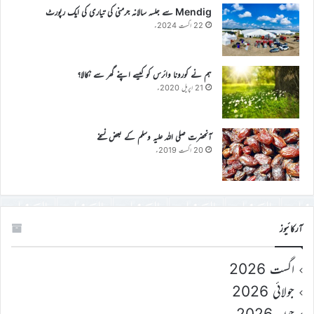
Mendig سے جلسہ سالانہ جرمنی کی تیاری کی ایک رپورٹ
22 اگست 2024ء
ہم نے کورونا وائرس کو کیسے اپنے گھر سے نکالا؟
21 اپریل 2020ء
آنحضرت صلی اللہ علیہ وسلم کے بعض نسخے
20 اگست 2019ء
آرکائیوز
اگست 2026
جولائی 2026
جون 2026