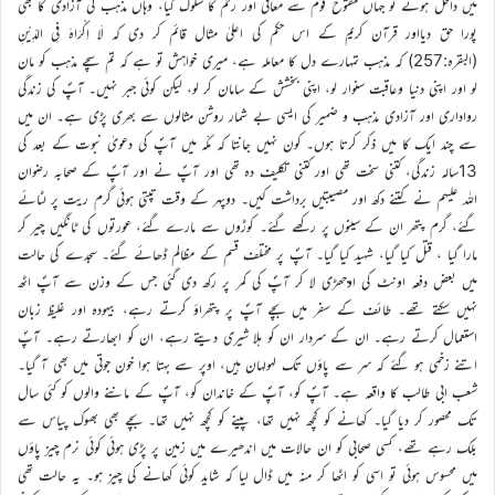
میں داخل ہوئے تو جہاں مفتوح قوم سے معافی اور رحم کا سلوک کیا، وہاں مذہب کی آزادی کا بھی
پورا حق دیااور قرآن کریم کے اس حکم کی اعلیٰ مثال قائم کر دی کہ لَا اِکْرَاہَ فِی الدِّیْنِ
(البقرہ:257) کہ مذہب تمہارے دل کا معاملہ ہے، میری خواہش تو ہے کہ تم سچے مذہب کو مان
لو اور اپنی دنیا وعاقبت سنوار لو، اپنی بخشش کے سامان کر لو، لیکن کوئی جبر نہیں۔ آپؐ کی زندگی
رواداری اور آزادی مذہب و ضمیر کی ایسی بے شمار روشن مثالوں سے بھری پڑی ہے۔ ان میں
سے چند ایک کا میں ذکر کرتا ہوں۔ کون نہیں جانتا کہ مکّہ میں آپؐ کی دعویٰ نبوت کے بعد کی
13سالہ زندگی، کتنی سخت تھی اور کتنی تکلیف دہ تھی اور آپؐ نے اور آپؐ کے صحابہ رضوان
اللہ علیہم نے کتنے دکھ اور مصیبتیں برداشت کیں۔ دوپہر کے وقت تپتی ہوئی گرم ریت پر لٹائے
گئے، گرم پتھر ان کے سینوں پر رکھے گئے۔ کوڑوں سے مارے گئے، عورتوں کی ٹانگیں چیر کر
مارا گیا ، قتل کیا گیا، شہید کیا گیا۔ آپؐ پر مختلف قسم کے مظالم ڈھائے گئے۔ سجدے کی حالت
میں بعض دفعہ اونٹ کی اوجھڑی لا کر آپؐ کی کمر پر رکھ دی گئی جس کے وزن سے آپؐ اٹھ
نہیں سکتے تھے۔ طائف کے سفر میں بچے آپؐ پر پتھراؤ کرتے رہے، بیہودہ اور غلیظ زبان
استعمال کرتے رہے۔ ان کے سردار ان کو ہلا شیری دیتے رہے، ان کو ابھارتے رہے۔ آپؐ
اتنے زخمی ہو گئے کہ سر سے پاؤں تک لہولہان ہیں، اوپر سے بہتا ہوا خون جوتی میں بھی آ گیا۔
شعب ابی طالب کا واقعہ ہے۔ آپؐ کو، آپؐ کے خاندان کو، آپؐ کے ماننے والوں کو کئی سال
تک محصور کر دیا گیا۔ کھانے کو کچھ نہیں تھا، پینے کو کچھ نہیں تھا۔ بچے بھی بھوک پیاس سے
بلک رہے تھے، کسی صحابی کو ان حالات میں اندھیرے میں زمین پر پڑی ہوئی کوئی نرم چیز پاؤں
میں محسوس ہوئی تو اسی کو اٹھا کر منہ میں ڈال لیا کہ شاید کوئی کھانے کی چیز ہو۔ یہ حالت تھی