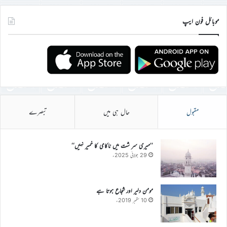
موبائل فون ایپ
مقبول
حال ہی میں
تبصرے
’’میری سر شت میں ناکامی کا خمیر نہیں‘‘
29 جولائی 2025ء
مومن دلیر اور شجاع ہوتا ہے
10 ستمبر 2019ء