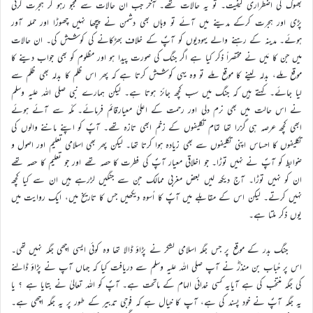
بھوک کی اضطراری کیفیت۔ تو یہ حالات تھے۔ آخر جب ان حالات سے مجبو رہو کر ہجرت کرنی
پڑی اور ہجرت کرکے مدینے میں آئے تو وہاں بھی دشمن نے پیچھا نہیں چھوڑا اور حملہ آور
ہوئے۔ مدینہ کے رہنے والے یہودیوں کو آپؐ کے خلاف بھڑکانے کی کوشش کی۔ ان حالات
میں جن کا مَیں نے مختصراً ذکر کیا ہے اگر جنگ کی صورت پیدا ہو اور مظلوم کو بھی جواب دینے کا
موقع ملے، بدلہ لینے کا موقع ملے تو وہ یہی کوشش کرتا ہے کہ پھر اس ظلم کا بدلہ بھی ظلم سے
لیا جائے۔ کہتے ہیں کہ جنگ میں سب کچھ جائز ہوتا ہے۔ لیکن ہمارے نبی صلی اللہ علیہ وسلم
نے اس حالت میں بھی نرم دلی اور رحمت کے اعلیٰ معیارقائم فرمائے۔ مکّہ سے آئے ہوئے
ابھی کچھ عرصہ ہی گزرا تھا تمام تکلیفوں کے زخم ابھی تازہ تھے۔ آپؐ کو اپنے ماننے والوں کی
تکلیفوں کا احساس اپنی تکلیفوں سے بھی زیادہ ہوا کرتا تھا۔ لیکن پھر بھی اسلامی تعلیم اور اصول و
ضوابط کو آپؐ نے نہیں توڑا۔ جو اخلاقی معیار آپؐ کی فطرت کا حصہ تھے اور جو تعلیم کا حصہ تھے
ان کو نہیں توڑا۔ آج دیکھ لیں بعض مغربی ممالک جن سے جنگیں لڑرہے ہیں ان سے کیا کچھ
نہیں کرتے۔ لیکن اس کے مقابلے میں آپؐ کا اُسوہ دیکھیں جس کا تاریخ میں، ایک روایت میں
یوں ذکر ملتا ہے۔
جنگ بدر کے موقع پر جس جگہ اسلامی لشکر نے پڑاؤ ڈالا تھا وہ کوئی ایسی اچھی جگہ نہیں تھی۔
اس پر حُباب بن منذرؓ نے آپ صلی اللہ علیہ وسلم سے دریافت کیا کہ جہاں آپ نے پڑاؤ ڈالنے
کی جگہ منتخب کی ہے آیایہ کسی خدائی الہام کے ماتحت ہے۔ آپؐ کو اللہ تعالیٰ نے بتایا ہے ؟ یا
یہ جگہ آپؐ نے خود پسند کی ہے، آپ کا خیال ہے کہ فوجی تدبیر کے طور پر یہ جگہ اچھی ہے۔