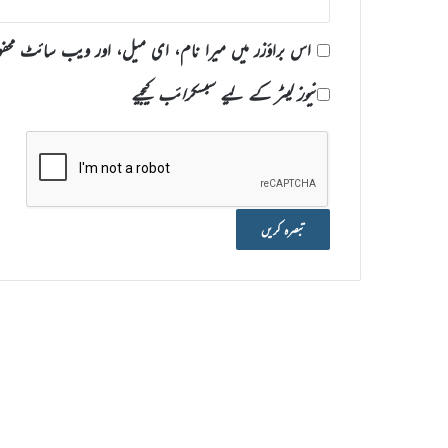
اس براؤزر میں میرا نام، ای میل، اور ویب سائٹ محف
نیوز لیٹر کے لیے سبسکرائب کیجیے