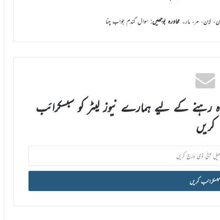
ان، لان، مر، مار۔
محاورہ بوجھیں
: سوال گندم جواب چنا
اہ رہنے کے لیے ہمارے نیوز لیٹر کو سبسکرائب
کریں