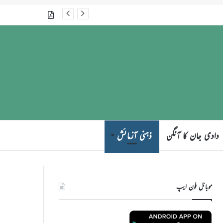
گذشتہ شمارے
دادی جان کا آنگن
ذہنی آزمائش
موبائل فون ایپ