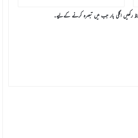
وظ رکھیں اگلی بار جب میں تبصرہ کرنے کےلیے۔