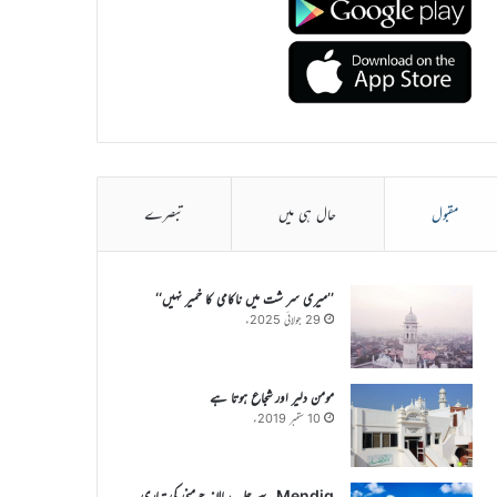
مقبول
حال ہی میں
تبصرے
’’میری سر شت میں ناکامی کا خمیر نہیں‘‘
29 جولائی 2025ء
مومن دلیر اور شجاع ہوتا ہے
10 ستمبر 2019ء
Mendig سے جلسہ سالانہ جرمنی کی تیاری