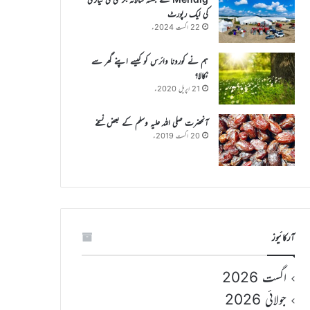
کی ایک رپورٹ
22 اگست 2024ء
ہم نے کورونا وائرس کو کیسے اپنے گھر سے
نکالا؟
21 اپریل 2020ء
آنحضرت صلی اللہ علیہ وسلم کے بعض نسخے
20 اگست 2019ء
آرکائیوز
اگست 2026
جولائی 2026