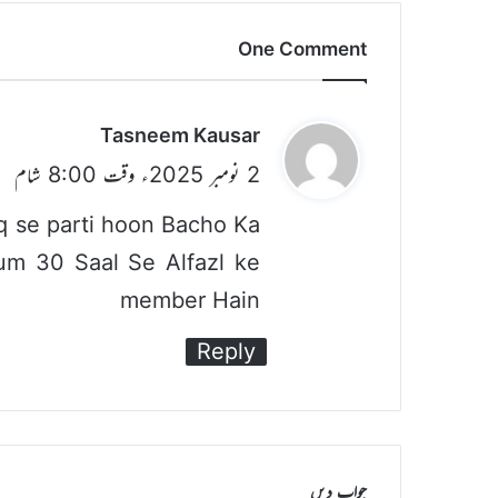
One Comment
ن
Tasneem Kausar
2 نومبر 2025ء وقت 8:00 شام
ے
ک
q se parti hoon Bacho Ka
ہ
um 30 Saal Se Alfazl ke
ا
member Hain
:
Reply
جواب دیں