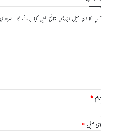
آپ کا ای میل ایڈریس شائع نہیں کیا جائے گا۔
ضروری 
ت
ب
ص
ر
ہ
*
نام
*
ای میل
*