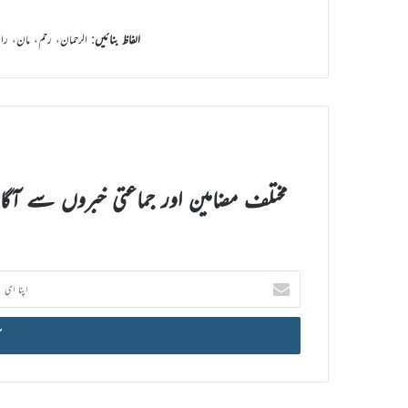
الفاظ بنائیں
: الرحمان، رحم، مان، ر
مختلف مضامین اور جماعتی خبروں سے آگ
اپنا
ای
میل
آئی
ڈی
درج
کریں