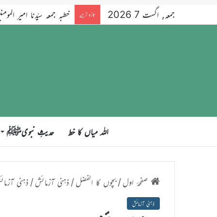
جمعہ, اگست 7 2026
خطبہ جمعہ سیّدنا امیر المومنین ح
تازہ ترین
اللہ میاں کا خط
حدیثِ نبویﷺ
صفحۂ اول
/
بچوں کا الفضل
/
ذہنی آزمائش
/
ذہنی آزما
ذہنی آزمائش