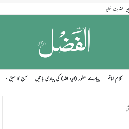
ضرت خلیفۃ المسیح الخامس ایّدہ اللہ تعالیٰ بنصرہ العزیز فرمودہ 17؍جولائی 2026ء
کلام امامؑ
پیارے حضور (ایّدہ اللہ) کی پیاری باتیں
آج کا سبق
ئش