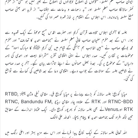
ایوینی صاحب معلم سلسلہ، ’’قوموں کی اصلاح نوجوانوں کی اصلاح کے بغیر نہیں ہو سکتی‘‘ از مکرم
ظفر سالانگا صاحب معلم سلسلہ اور ’’بد رسومات و بدعات سے اجتناب‘‘ از فرید احمد بھٹی صاحب
مبلغ سلسلہ باندوندو۔ اس اجلاس کے اختتام پر نماز ظہرو عصر ادا کی گئیں۔
جلسہ کا آخری اجلاس تلاوت قرآن کریم اور حضرت اقدس مسیح موعودؑ کے ایک قصیدہ سے
ہوا۔ اس کے بعد مکرم سلیمان صاحب فانی معلم سلسلہ نے ’’جماعت احمدیہ کا تعارف‘‘ اور مکرم
محمد بولیمے صاحب نے ’’بین المذاہب ہم آہنگی کے قیام میں نبی کریم ﷺ کا مبارک اسوہ‘‘ کے
موضوعات پر تقاریر کیں۔ صدر اجلاس نے اپنی اختتامی تقریر ’’شرائط بیعت اور احمدی کی ذمہ
داریاں‘‘ کے موضوع پر کی۔ بعدہٗ بعض مہمانوں نے اپنے تاثرات بیان کیے۔ آخر پر صدر صاحب
نے شاملین جلسہ کے سوالات کے جواب دیے۔ اختتامی دعا کے بعد شاملین کی کھانے سے تواضع
کی گئی۔
میڈیا کوریج: جلسہ سالانہ کو بڑے پیمانے پر میڈیا کوریج ملی۔ مقامی ٹیلی وژن چینلز RTBD,
RTNC-BDD اور RTK کے علاوہ چار مقامی ریڈیو RTNC, Bandundu FM,
RTK اورVenusنے بھی جلسہ سالانہ کو بھرپور کوریج دی۔ ایک محتاط اندازے کے مطابق
تین لاکھ افراد تک جماعت احمدیہ کا پیغام پہنچا۔ الحمدللہ علیٰ ذالک
اللہ تعالیٰ جلسہ سالانہ کے نیک نتائج پیدا فرمائے اور اس سے مزید بہتر اور اعلیٰ رنگ میں