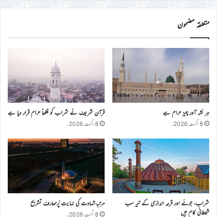
درج
کریں
متعلقہ مضمون
ہر نشہ آور چیز حرام ہے
قرآن شریف نے شراب کو قطعاً حرام قرار دیا ہے
8 اگست 2026ء
8 اگست 2026ء
شراب، جوئے اور قرعہ اندازی کے تیر سب
مرتبۂ شہادت کی نہایت پُرمعارف تشریح
شیطانی کام ہیں
8 اگست 2026ء