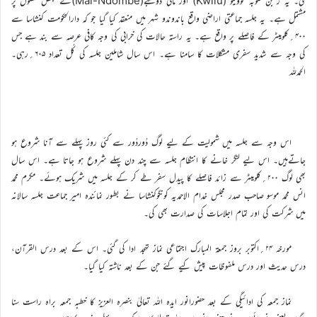
ملی۔ یہ ریجن صوبہ کوویلو (Kwilu) اور مائی دومبے(Mai-Ndombe)کے بعض حصوں پر
مشتمل ہے۔ یہ جلسہ جماعتی اراضی واقع باندوندو شہر میں منعقد کیا گیا جو کہ دارالحکومت کنشاسا سے
۴۰۰؍کلومیٹر کے فاصلے پر واقع ہے۔ یہ راستہ حالات کی خرابی کی وجہ کافی عرصہ سے بند ہے جس
کی وجہ سے شدید سفری مشکلات کا سامنا ہے۔ اس سال شاملین جلسہ کی کُل تعداد ۶۰۵؍رہی۔
الحمدللہ
اس وجہ سے جلسہ میں شمولیت کے لیے لوگ دُوردُور سے کئی روز پہلے سے آنا شروع ہو
جاتےہیں۔ اس لیے لنگر خانے کا انتظام جلسہ سے چند دن پہلے شروع ہو جاتا ہے۔ اس سال
بھی لوگ ۲۰۰؍کلومیٹر سے زائد فاصلے کا پیدل سفر طے کر کے جلسہ میں شریک ہوئے۔ مکرم محمد
انس محمد موسو صاحب صدر مجلس خدام الاحمدیہ کونگوکنشاسا نے بطور نمائندہ امیر جماعت جلسہ سالانہ
میں شرکت کی اور تمام اجلاسات کی صدارت بھی کی۔
مورخہ ۲۴؍اکتوبر بروز جمعۃ المبارک اجتماعی نماز تہجد ادا کی گئی۔ اس کے بعد درس القرآن،
درس حدیث اور درس ملفوظات پیش کیے گئے جن کے بعد ناشتہ کیا گیا۔
نماز جمعہ کی ادائیگی کے بعد حضورانور ایدہ اللہ تعالیٰ بنصرہ العزیز کا خطبہ جمعہ براہ راست سنا