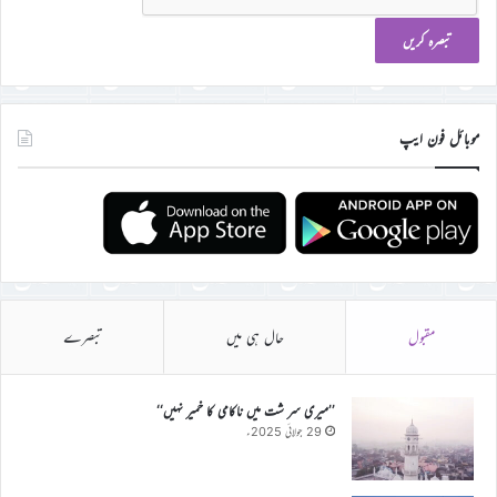
موبائل فون ایپ
مقبول
حال ہی میں
تبصرے
’’میری سر شت میں ناکامی کا خمیر نہیں‘‘
29 جولائی 2025ء