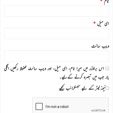
نام
*
ای میل
*
ویب‌ سائٹ
اس براؤزر میں میرا نام، ای میل، اور ویب سائٹ محفوظ رکھیں اگلی
بار جب میں تبصرہ کرنے کےلیے۔
نیوز لیٹر کے لیے سبسکرائب کیجیے