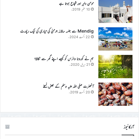
مومن دلیر اور شجاع ہوتا ہے
10 ستمبر 2019ء
Mendig سے جلسہ سالانہ جرمنی کی تیاری کی ایک رپورٹ
22 اگست 2024ء
ہم نے کورونا وائرس کو کیسے اپنے گھر سے نکالا؟
21 اپریل 2020ء
آنحضرت صلی اللہ علیہ وسلم کے بعض نسخے
20 اگست 2019ء
آرکائیوز