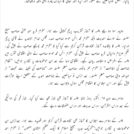
یاگیا۔ بعض نومبائعین نے حضور انور ایدہ اللہ تعالیٰ کا مبارک چہرہ پہلی دفعہ دیکھاتھا۔
دوپہر سوا دو بجے جلسہ کا آغاز تقریب پرچم کشائی سے ہوا۔ مکرم فرید احمد بھٹی صاحب مبلغ
سلسلہ نے لوائے احمدیت جبکہ مکرم محمد انس موسو صاحب صدر مجلس خدام الاحمدیہ نے قومی پرچم
لہرایا۔ جلسہ کا باقاعدہ آغاز تلاوت قرآن کریم سے کیا گیا جو مکرم محمد بولیمے صاحب نے پیش کی۔
نظم عزیزم دانیال فرید صاحب نے پیش کی، مکرم انس محمد موسو صاحب نے اپنی افتتاحی تقریر میں
جلسہ کے اغراض و مقاصد بیان کیے۔ افتتاحی دعا کے بعد ان موضوعات پر تقاریر ہوئیں: ’’نظام
جماعت کی اطاعت‘‘ از مکرم عمر مانوور صاحب معلم سلسلہ اور ’’جماعت کی خلیفہ سے محبت‘‘ از
عبداللہ وابی صاحب معلم سلسلہ۔ بعد ازاں نو مبائعین نے جماعت احمدیہ کے متعلق اپنے تاثرات
پیش کیے اور اس اجلاس کا اختتام مجلس سوال وجواب سے ہوا۔
دوسرے دن ۲۵؍اکتوبر بروز ہفتہ جلسہ کا آغاز بھی نماز تہجد سے کیا گیا۔ نماز فجر کی ادائیگی
کے بعد درس القرآن، درس حدیث اور درس ملفوظات دیے گئے۔
جلسہ کے دوسرے اجلاس کا آغاز بھی تلاوت قرآن کریم اور قصیدہ سے ہوا۔ بعدازاں ان
موضوعات پر تقاریر ہوئیں:’’تحریک جدید، تبلیغ اسلام کا ایک عظیم الشان منصوبہ‘‘ از مکرم احمد