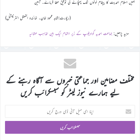
ہمیں اسلام احمدیت کا پیغام لوگوں تک پہنچانے کی توفیق عطا فرمائے۔ آمین
(رپورٹ:شاهد محمود خان۔ نمائندہ الفضل انٹرنیشنل)
مزید پڑھیں:
جماعت احمدیہ گوادیلوپ کے زیر اہتمام ایک بین المذاہب عشائیہ
مختلف مضامین اور جماعتی خبروں سے آگاہ رہنے کے
لیے ہمارے نیوز لیٹر کو سبسکرائب کریں
اپنا
ای
میل
آئی
ڈی