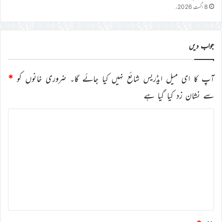
8 اگست 2026ء
جواب دیں
آپ کا ای میل ایڈریس شائع نہیں کیا جائے گا۔
ضروری خانوں کو
*
سے نشان زد کیا گیا ہے
ت
ب
ص
ر
ہ
*