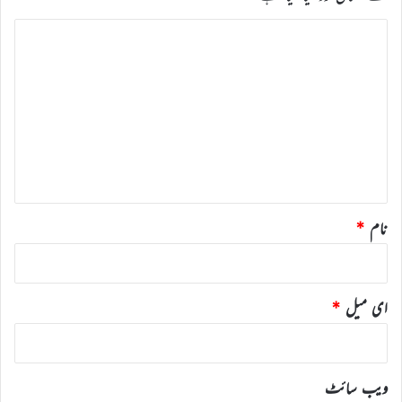
ت
ب
ص
ر
ہ
*
نام
*
ای میل
*
ویب‌ سائٹ