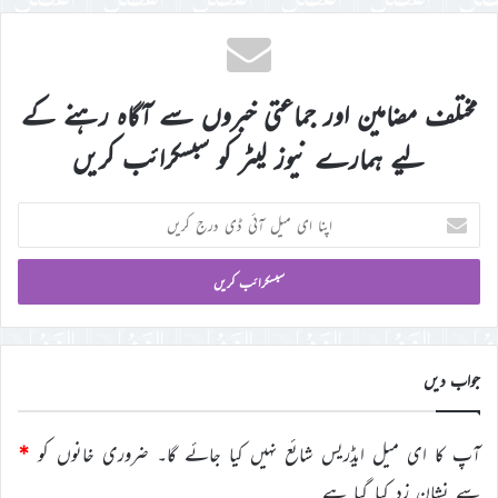
مختلف مضامین اور جماعتی خبروں سے آگاہ رہنے کے
لیے ہمارے نیوز لیٹر کو سبسکرائب کریں
اپنا
ای
میل
آئی
ڈی
درج
کریں
جواب دیں
آپ کا ای میل ایڈریس شائع نہیں کیا جائے گا۔
ضروری خانوں کو
*
سے نشان زد کیا گیا ہے