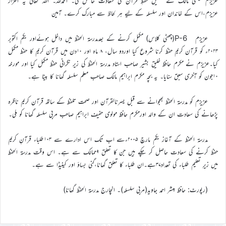
عزیزم عیسیٰ مالک نے تکمیل حفظِ قرآن کی سعادت حاصل کی۔ الحمدللہ۔ اللہ تعالیٰ یہ اعزاز
عزیزم،اس کے خاندان اور سلسلہ کے لیے ہر لحاظ سے مبارک کرے۔ آمین
عزیزم P-6(چھٹی کلاس) مکمل کرنے کے بعدمدرسۃ الحفظ میں داخل ہوئےاور یکم اکتوبر
۲۰۲۳ء کو قرآن کریم حفظ کرنا شروع کیا اوردو سال، ۸ ماہ اور ۱۰دن میں قرآن کریم کا حفظ مکمل
کیا۔عزیزم نے مکرم حافظ خلیق بشیر صاحب استاد مدرسة الحفظ کی زیر نگرانی حفظ مکمل کیا اور مورخہ
۱۰جون کو آخری سبق سنایا۔ یہ بچہ مکرم ابراہیم مالک صاحب معلم سلسلہ گھانا کا بیٹا ہے۔
عزیزم کو مدرسۃ الحفظ بھجوانے سے قبل یسرنالقرآن اور صحت تلفظ کے ساتھ قرآن کریم ناظرہ
پڑھانے کی سعادت ان کے والد اورمکرم حافظ مولوی حفیف ابراہیم صاحب مربی سلسلہ گھانا کو ملی۔
مدرسۃ الحفظ کے آغاز یکم مارچ ۲۰۰۵ءسے اب تک اس ادارے سے ۱۰۳طلباء قرآنِ کریم
حفظ کرنے کی سعادت حاصل کر چکے ہیں جن کا تعلق ۹ممالک سے ہے۔ اس وقت مدرسۃ الحفظ
میں زیرِ تعلیم طلباء کی تعداد۳۷ہے۔ان طلباء کا تعلق گھانا،گنی بساؤ اور کینیڈا سے ہے۔
(رپورٹ: حافظ مبشر احمد جاوید(مربی سلسلہ)۔ انچارج مدرسۃ الحفظ گھانا)