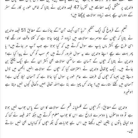
والدین پر مشتمل ایک مطالعے میں تقریباً 47 فیصد والدین نے بتایا کہ خاص طور پر کار کے سفر
کے دوران بچے بہت زیادہ سوالات پوچھتے ہیں؟
تعلیم کے فروغ کی ایک تنظیم ’’ریڈ آن،گیٹ آن‘‘کے جائزے کے مطابق 51 فیصد والدین
نے بتایا کہ بچوں کے دوسرے سوالات میں زیادہ تر پوچھا جاتا ہے کہ کتنا وقت اور لگے گا؟
اسی طرح بچے اکثر ماں باپ سے سوال کرتے ہیں کہ کیا ہوتا ہے جب آپ مر جاتے ہیں؟ یا
پھر بہت سے بچے اپنے والدین سے یہ سوال ضرور کرتے ہیں ہم سب کو کس نے پیدا کیا ہے؟
والدین نے بتایا کہ بچوں کے آسان سے سائنسی سوالات بھی اکثر ان کے لیے ایک چیلنج بن
جاتے ہیں۔ ایک چوتھائی والدین نے اعتراف کیا کہ بچوں کے سوالات انہیں الجھن میں ڈال
دیتے ہیں جیسا کہ بچوں کی طرف سے عام طور پر سوال کیا جاتا ہے کہ آسمان نیلا کیوں ہے؟
آسمان میں کتنے ستارے ہیں؟ چاند کس چیز سے بنا ہے؟اللہ تعالیٰ ہمیں دکھائی کیوں نہیں دیتا ہے
؟وغیرہ
والدین کے مطابق، اگر بچوں کے فلسفیانہ قسم کے سوالات کا ان کے پاس جواب نہیں ہوتا
ہے تو وہ دوستوں یا دوسرے ذرائع سے اس کا جواب معلوم کرتے ہیں جبکہ آٹھ فیصد نے کہا کہ
وہ خیالی باتوں پر یقین نہیں رکھتے ہیں اس لیے جوابات کی جگہ بچوں کو کہانیاں بھی نہیں سناتے
ہیں۔