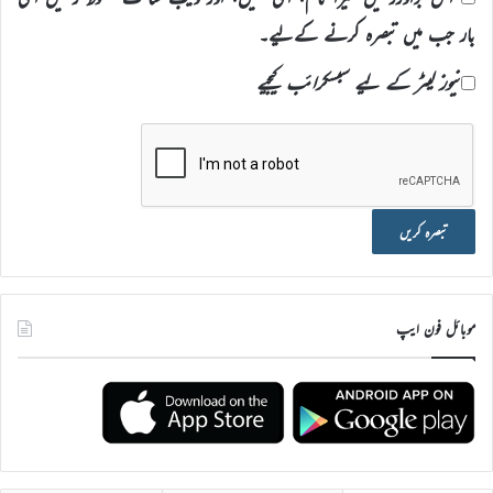
بار جب میں تبصرہ کرنے کےلیے۔
نیوز لیٹر کے لیے سبسکرائب کیجیے
موبائل فون ایپ