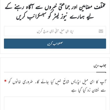
مختلف مضامین اور جماعتی خبروں سے آگاہ رہنے کے
لیے ہمارے نیوز لیٹر کو سبسکرائب کریں
اپنا
ای
میل
آئی
ڈی
درج
کریں
جواب دیں
آپ کا ای میل ایڈریس شائع نہیں کیا جائے گا۔
ضروری خانوں کو
*
سے نشان زد کیا گیا ہے
ت
ب