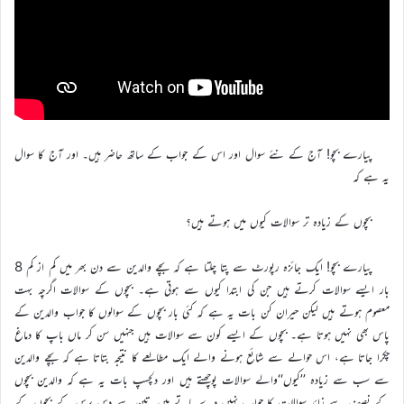
پیارے بچو! آج کے نئے سوال اور اس کے جواب کے ساتھ حاضر ہیں۔ اور آج کا سوال
یہ ہے کہ
بچوں کے زیادہ تر سوالات کیوں میں ہوتے ہیں؟
پیارے بچو! ایک جائزہ رپورٹ سے پتا چلتا ہے کہ بچے والدین سے دن بھر میں کم از کم 8
بار ایسے سوالات کرتے ہیں جن کی ابتدا کیوں سے ہوتی ہے۔ بچوں کے سوالات اگرچہ بہت
معصوم ہوتے ہیں لیکن حیران کن بات یہ ہے کہ کئی بار بچوں کے سوالوں کا جواب والدین کے
پاس بھی نہیں ہوتا ہے۔ بچوں کے ایسے کون سے سوالات ہیں جنہیں سن کر ماں باپ کا دماغ
چکرا جاتا ہے، اس حوالے سے شائع ہونے والے ایک مطالعے کا نتیجہ بتاتا ہے کہ بچے والدین
سے سب سے زیادہ ’’کیوں‘‘والے سوالات پوچھتے ہیں اور دلچسپ بات یہ ہے کہ والدین بچوں
کے نصف سے زائد سوالات کا جواب نہیں دے پاتے ہیں۔تین سے دس برس کے بچوں کے