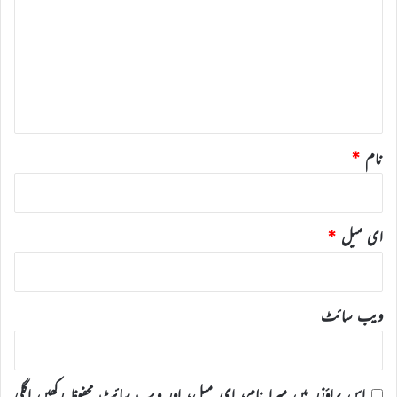
ص
ر
ہ
*
نام
*
ای میل
*
ویب‌ سائٹ
اس براؤزر میں میرا نام، ای میل، اور ویب سائٹ محفوظ رکھیں اگلی