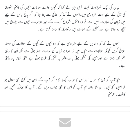
زبان کی ایک تھراپسٹ کیٹ فری مین نے کہا کہ کیوں والے سوالات بچوں کی ذہنی نشوونما
کی ترقی کے لیے بہت ضروری ہیں۔انہوں نے کہا کہ نتائج سے پتا چلا کہ اگر پانچ برس کے بچے
میں زبان کی مہارت نہیں ہے تو وہ اسکول شروع کرنے کے بعد دوسرے بچوں سے پڑھائی میں
پیچھے رہ جاتا ہے اور سیکھنے کے معاملے میں دشواری کا سامنا کرتا ہے۔
انہوں نے کہا کہ والدین کے لیے ضروری ہے کہ وہ بچوں کے کیوں کے سوالات کی حوصلہ
افزائی کریں کیونکہ سوالات سے بچوں میں نہ صرف زبان کی مہارت بہتر ہوتی ہے بلکہ اُن کا دینی
علم بھی بڑھتا ہے اور بچپن کی سیکھی ہوئی بات پتھر پہ نقش کی طرح ہوتی ہے یعنی ہمیشہ یاد رہتی
ہے۔
بچو!آپ کو آج کا سوال اور اِس کا جواب کیسا لگا؟ اگر آپ کے ذہن میں کوئی بھی سوال ہو
تو ہمیں بھجوائیں۔ ان شا ءاللہ ہم آپ کو اُس کا بھی جواب دیں گے۔ آپ کا بھائی۔ نبیل احمد
کاشف۔ جرمنی