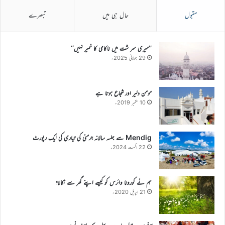
مقبول
حال ہی میں
تبصرے
’’میری سر شت میں ناکامی کا خمیر نہیں‘‘
29 جولائی 2025ء
مومن دلیر اور شجاع ہوتا ہے
10 ستمبر 2019ء
Mendig سے جلسہ سالانہ جرمنی کی تیاری کی ایک رپورٹ
22 اگست 2024ء
ہم نے کورونا وائرس کو کیسے اپنے گھر سے نکالا؟
21 اپریل 2020ء