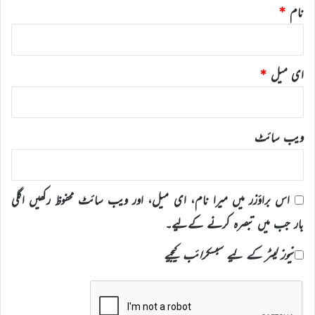
نام
*
ای میل
*
ویب‌ سائٹ
اس براؤزر میں میرا نام، ای میل، اور ویب سائٹ محفوظ رکھیں اگلی
بار جب میں تبصرہ کرنے کےلیے۔
نیوز لیٹر کے لیے سبسکرائب کیجیے