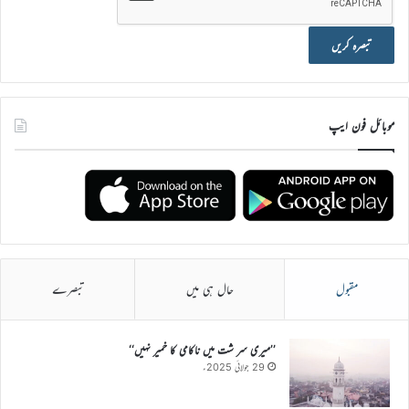
موبائل فون ایپ
مقبول
حال ہی میں
تبصرے
’’میری سر شت میں ناکامی کا خمیر نہیں‘‘
29 جولائی 2025ء