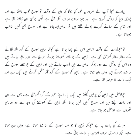
پیارے بچو! آپ نے ضرور یہ غور کیا ہوگا کہ دن کے وقت تو سورج خوب چمکتا ہے اور
پوری دنیا کو روشن کردیتا ہے۔ ہر چیز صاف صاف نظر آتی ہے لیکن جونہی دن ڈھلنے لگتا ہے
اور شام کے سائے گہرے ہونے لگتے ہیں تو اندھیراچھاجاتا ہے اور سورج بھی کہیں غائب
ہوجاتا ہے۔
تو بچو!رات کے وقت اندھیر اس لیے چھا جاتا ہے کیونکہ زمین سورج کے گرد چکر لگانے
کے ساتھ ساتھ گھومتی بھی ہے۔ زمین کے جو حصے گھومتے ہوئے سورج سے دور چلے جاتے ہیں
وہ اس کی روشنی سے دور ہوکر اندھیرے میں ڈوب جاتے ہیں اور زمین کے جو حصے سورج کے
سامنے ہوتے ہیں وہاں دن ہوتا ہے۔ زمین کو سورج کے گرد چکر مکمل کرنے میں ایک دن اور
ایک رات کا عرصہ لگتا ہے۔
بچو!اصل میں زمین کی چوبیس گھنٹے میں ایک بار اپنے محور کے گرد گھومتی ہے، جس سے دن
اور رات بنتے ہیں اور سورج کہیں نہیں جاتا، بلکہ زمین کے گھومنے کی وجہ سے وہ ہماری
نظروں سے اوجھل ہو جاتا ہے۔
مزے کی بات یہ ہے بچو،کہ زمین کا جو حصہ سورج کے سامنے ہوتا ہے، وہاں دن ہوتا
ہے، جبکہ دوسری طرف اندھیرا یا رات ہوتی ہے۔