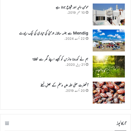
مومن دلیر اور شجاع ہوتا ہے
10 ستمبر 2019ء
Mendig سے جلسہ سالانہ جرمنی کی تیاری کی ایک رپورٹ
22 اگست 2024ء
ہم نے کورونا وائرس کو کیسے اپنے گھر سے نکالا؟
21 اپریل 2020ء
آنحضرت صلی اللہ علیہ وسلم کے بعض نسخے
20 اگست 2019ء
آرکائیوز