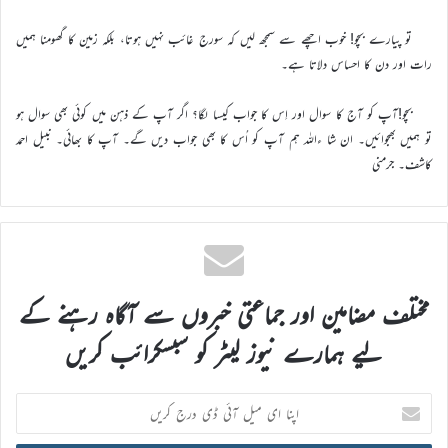
تو پیارے بچو! خوب اچھے سے سمجھ لیں کہ سورج غائب نہیں ہوتا، بلکہ زمین کا گھومنا ہمیں
رات اور دن کا احساس دلاتا ہے۔
بچو!آپ کو آج کا سوال اور اِس کا جواب کیسا لگا؟ اگر آپ کے ذہن میں کوئی بھی سوال ہو
تو ہمیں بھجوائیں۔ ان شا ءاللہ ہم آپ کو اُس کا بھی جواب دیں گے۔ آپ کا بھائی۔ نبیل احمد
کاشف۔ جرمنی
مختلف مضامین اور جماعتی خبروں سے آگاہ رہنے کے
لیے ہمارے نیوز لیٹر کو سبسکرائب کریں
اپنا
ای
میل