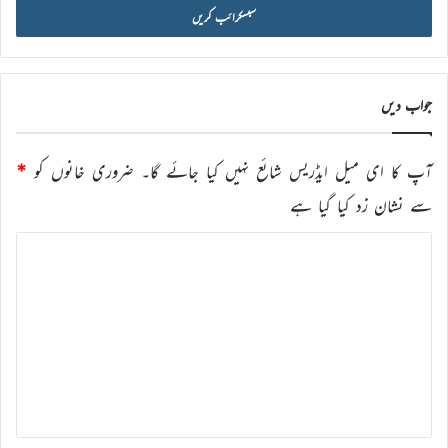
آئی
ڈی
درج
کریں
جواب دیں
آپ کا ای میل ایڈریس شائع نہیں کیا جائے گا۔
ضروری خانوں کو
*
سے نشان زد کیا گیا ہے
ت
ب
ص
ر
ہ
*