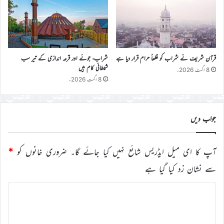
قرآن شریف نے شراب کو قطعاً حرام قرار دیا ہے
شراب، جوئے اور قرعہ اندازی کے تیر سب
شیطانی کام ہیں
8 اگست 2026ء
8 اگست 2026ء
جواب دیں
آپ کا ای میل ایڈریس شائع نہیں کیا جائے گا۔
ضروری خانوں کو
*
سے نشان زد کیا گیا ہے
ت
ب
ص