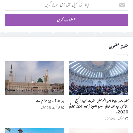
اپنا
ای
میل
آئی
ڈی
درج
کریں
متعلقہ مضمون
خطبہ جمعہ سیّدنا امیر المومنین حضرت خلیفۃ المسیح
ہر نشہ آور چیز حرام ہے
الخامس ایّدہ اللہ تعالیٰ بنصرہ العزیز فرمودہ 24؍جولائی
8 اگست 2026ء
2026ء
9 اگست 2026ء