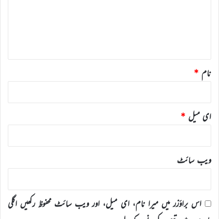
ر
ہ
*
نام
*
ای میل
*
ویب‌ سائٹ
اس براؤزر میں میرا نام، ای میل، اور ویب سائٹ محفوظ رکھیں اگلی