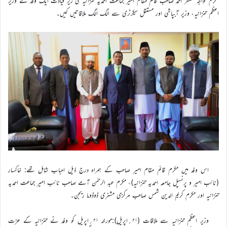
مکرم خواجہ مظفر احمد صاحب قائم مقام امیر جماعت احمدیہ تنزانیہ کی زیر قیادت ایک وفد نے وزیر
اعظم تنزانیہ، وزیر آبپاشی اور مستقل سیکرٹری سے الگ الگ ملاقاتیں کیں۔
اس وفد میں مکرم قائم مقام امیر صاحب کے ہمراہ درج ذیل احباب شامل تھے: خاکسار
(نائب امیر و پرنسپل جامعہ احمدیہ تنزانیہ)، مکرم عبد الرحمٰن آمے صاحب نائب امیر جماعت احمدیہ
تنزانیہ اور مکرم کریم الدین شمس صاحب مرکزی مشنری ڈوڈوما ریجن۔
وزیر اعظم تنزانیہ سے ملاقات (۲۱؍اپریل):مورخہ ۲۱؍اپریل کو وفد نے تنزانیہ کے عزت