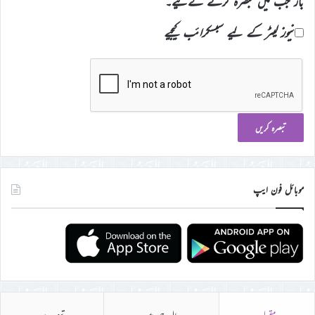
بار جب میں تبصرہ کرنے کےلیے۔
نیوز لیٹر کے لیے سبسکرائب کیجیے
موبائل فون ایپ