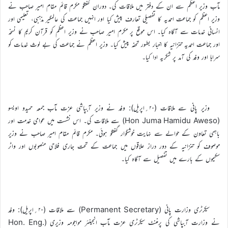
مآب وزیر اعظم سے ان کے دفتر میں ملاقات کی۔ دوران گفتگو مکرم قائم مقام امیر صاحب نے
وزیر اعظم کو جماعت احمدیہ کا تفصیلی تعارف پیش کیا اور انہیں جماعت کی عالمگیر مذہبی، تعلیمی اور
انسانی خدمات سے آگاہ کیا۔ اس موقع پر مکرم امیر صاحب نے وزیر اعظم کو قرآن کریم کا نسخہ
اور جماعت احمدیہ تنزانیہ کا اخبار بطور تحفہ پیش کیا۔ وزیر اعظم نے جماعت کی بے لوث خدمات کو
سراہا اور وفد کی آمد پر شکریہ ادا کیا۔
وزیر پانی سے ملاقات (۲۰؍اپریل): وفد نے وزیر آبپاشی عزت مآب جمعہ حمیدو اویسو
(Hon Juma Hamidu Aweso) سے ملاقات کی۔ اس نشست میں عوامی خدمت اور
باہمی تعاون کے حوالے سے نہایت خوشگوار گفتگو ہوئی۔ مکرم قائم مقام امیر صاحب نے وزیر
موصوف کو تنزانیہ کے دور دراز علاقوں میں جماعت کے تحت جاری فلاحی منصوبوں اور واٹر
سکیموں کے بارے میں تفصیل سے آگاہ کیا۔
سیکرٹری وزارت پانی (Permanent Secretary) سے ملاقات (۲۰؍اپریل): وفد
نے وزارت آبپاشی کی پرمننٹ سیکرٹری عزت مآب انجینئر مواجومہ وزیری (Hon. Eng.