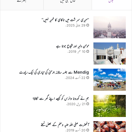
مقبول
حال ہی میں
تبصرے
’’میری سر شت میں ناکامی کا خمیر نہیں‘‘
29 جولائی 2025ء
مومن دلیر اور شجاع ہوتا ہے
10 ستمبر 2019ء
Mendig سے جلسہ سالانہ جرمنی کی تیاری کی ایک رپورٹ
22 اگست 2024ء
ہم نے کورونا وائرس کو کیسے اپنے گھر سے نکالا؟
21 اپریل 2020ء
آنحضرت صلی اللہ علیہ وسلم کے بعض نسخے
20 اگست 2019ء