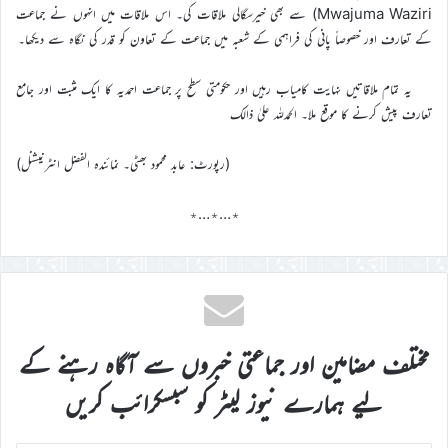
Mwajuma Waziri) سے بھی خیرسگالی ملاقات کی۔ اس ملاقات میں انہوں نے جماعت
کے تعارف اور خصوصاً پانی کی فراہمی کے شعبہ میں جماعت کے تعاون کو قدر کی نگاہ سے دیکھا۔
یہ تمام ملاقاتیں نہایت کامیاب رہیں اور حکومتی سطح پر جماعت احمدیہ کا ایک مثبت اور جامع
تعارف پیش کرنے کا موقع ملا۔ الحمدللہ علیٰ ذالک
(رپورٹ: عابد محمود بھٹی۔ نمائندہ الفضل انٹرنیشنل)
٭…٭…٭
مختلف مضامین اور جماعتی خبروں سے آگاہ رہنے کے
لیے ہمارے نیوز لیٹر کو سبسکرائب کریں