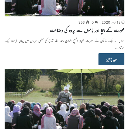
13 نومبر 2020ء
0
353
عورت کے چچا اور ماموں سے پردہ کی وضاحت
سوال: ۔ ایک خاتون نے حضرت خلیفۃ المسیح الرابع رحمہ اللہ تعالیٰ کی مجلس عرفان میں بیان فرمودہ ایک
ارشاد…
مزید پڑھیں