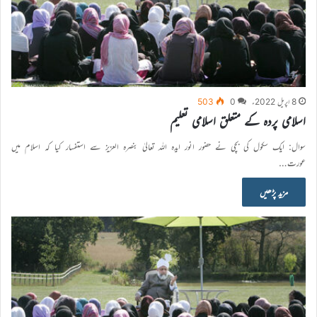
8 اپریل 2022ء
0
503
اسلامی پردہ کے متعلق اسلامی تعلیم
سوال: ایک سکول کی بچی نے حضور انور ایدہ اللہ تعالیٰ بنصرہ العزیز سے استفسار کیا کہ اسلام میں
عورت…
مزید پڑھیں