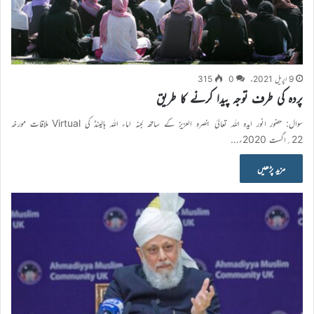
9 اپریل 2021ء
0
315
پردہ کی طرف توجہ پیدا کرنے کا طریق
سوال: حضور انور ایدہ اللہ تعالیٰ بنصرہ العزیز کے ساتھ لجنہ اماء اللہ ہالینڈ کی Virtual ملاقات مورخہ
22؍اگست 2020ء…
مزید پڑھیں