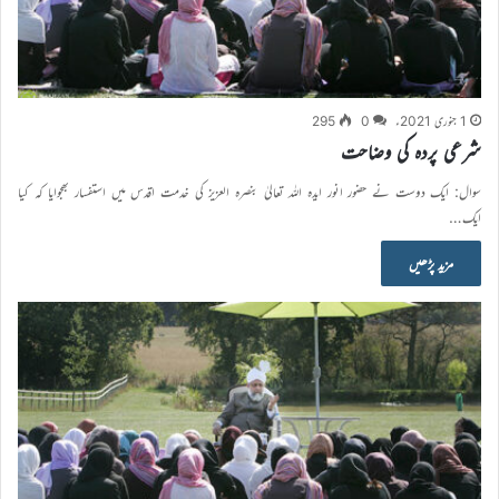
1 جنوری 2021ء
0
295
شرعی پردہ کی وضاحت
سوال: ایک دوست نے حضور انور ایدہ اللہ تعالیٰ بنصرہ العزیز کی خدمت اقدس میں استفسار بھجوایا کہ کیا
ایک…
مزید پڑھیں