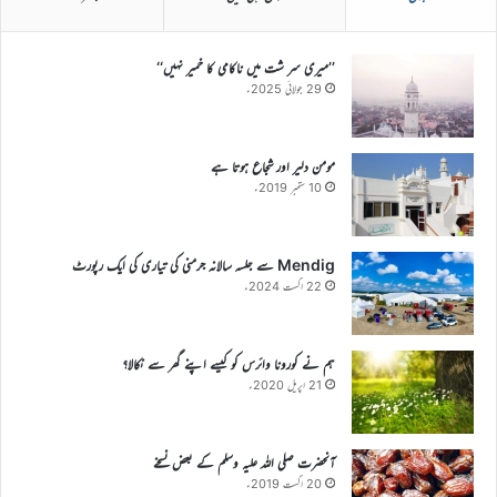
’’میری سر شت میں ناکامی کا خمیر نہیں‘‘
29 جولائی 2025ء
مومن دلیر اور شجاع ہوتا ہے
10 ستمبر 2019ء
Mendig سے جلسہ سالانہ جرمنی کی تیاری کی ایک رپورٹ
22 اگست 2024ء
ہم نے کورونا وائرس کو کیسے اپنے گھر سے نکالا؟
21 اپریل 2020ء
آنحضرت صلی اللہ علیہ وسلم کے بعض نسخے
20 اگست 2019ء