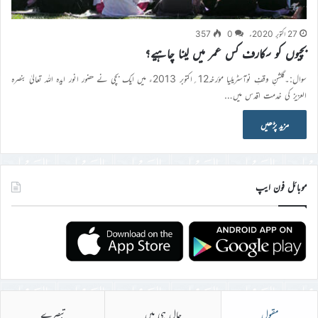
27 اکتوبر 2020ء
0
357
بچیوں کو سکارف کس عمر میں لینا چاہیے؟
سوال:۔گلشنِ وقفِ نوآسٹریلیا مؤرخہ12؍اکتوبر 2013ء میں ایک بچی نے حضور انور ایدہ اللہ تعالیٰ بنصرہ
العزیز کی خدمت اقدس میں…
مزید پڑھیں
موبائل فون ایپ
مقبول
حال ہی میں
تبصرے