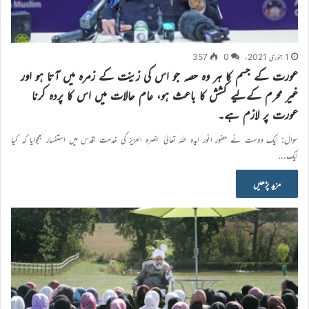
1 جنوری 2021ء
0
357
عورت کے جسم کا ہر وہ حصہ جو اس کی زینت کے زمرہ میں آتا ہو اور
غیر محرم کےلیے کشش کا باعث ہو، عام حالات میں اس کا پردہ کرنا
عورت پر لازم ہے۔
سوال: ایک دوست نے حضور انور ایدہ اللہ تعالیٰ بنصرہ العزیز کی خدمت اقدس میں استفسار بھجوایا کہ کیا
ایک…
مزید پڑھیں