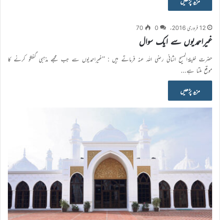
مزید پڑھیں
12 فروری 2016ء
0
70
غیراحمدیوں سے ایک سوال
حضرت خلیفۃالمسیح الثانی رضی اللہ عنہ فرماتے ہیں : ’’غیراحمدیوں سے جب مجھے مذہبی گفتگو کرنے کا
موقع ملتا ہے…
مزید پڑھیں