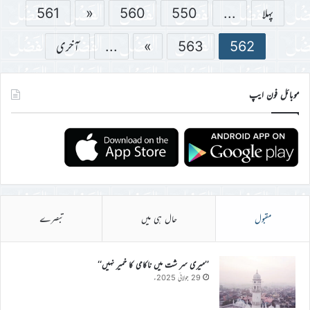
پہلا
...
550
560
«
561
562
563
»
...
آخری
موبائل فون ایپ
مقبول
حال ہی میں
تبصرے
’’میری سر شت میں ناکامی کا خمیر نہیں‘‘
29 جولائی 2025ء