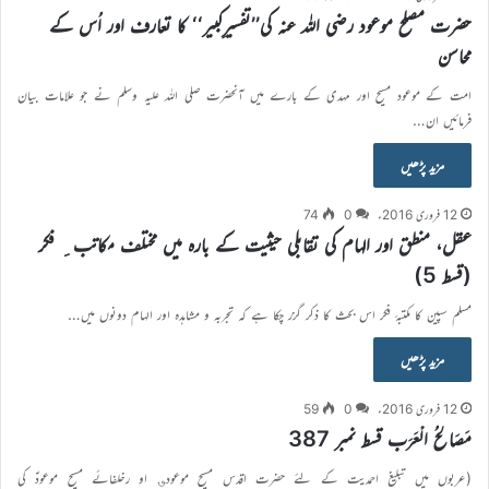
حضرت مصلح موعود رضی اللہ عنہ کی’’تفسیرِکبیر‘‘ کا تعارف اور اُس کے
محاسن
امت کے موعود مسیح اور مہدی کے بارے میں آنحضرت صلی اللہ علیہ وسلم نے جو علامات بیان
فرمائیں ان…
مزید پڑھیں
12 فروری 2016ء
0
74
عقل، منطق اور الہام کی تقابلی حیثیت کے بارہ میں مختلف مکاتب ِ فکر
(قسط 5)
مسلم سپین کا مکتبۂ فکر اس بحث کا ذکر گزر چکا ہے کہ تجربہ و مشاہدہ اور الہام دونوں میں…
مزید پڑھیں
12 فروری 2016ء
0
59
مَصَالِحُ الْعَرَب قسط نمبر 387
(عربوں میں تبلیغ احمدیت کے لئے حضرت اقدس مسیح موعود؈ او رخلفائے مسیح موعودؑ کی