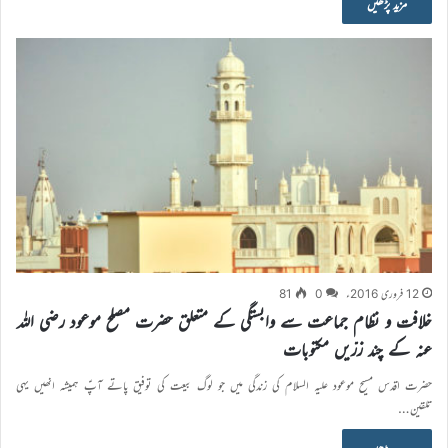
مزید پڑھیں
12 فروری 2016ء
0
81
خلافت و نظام جماعت سے وابستگی کے متعلق حضرت مصلح موعود رضی اللہ
عنہ کے چند زرّیں مکتوبات
حضرت اقدس مسیح موعود علیہ السلام کی زندگی میں جو لوگ بیعت کی توفیق پاتے آپؑ ہمیشہ انھیں یہی
تلقین…