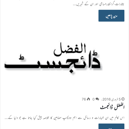
بشارات،گرانقدرمساعی اور ان کے شیریں…
مزید پڑھیں
5 فروری 2016ء
0
76
الفضل ڈائجسٹ
اس کالم میں ان اخبارات و رسائل سے اہم ودلچسپ مضامین کا خلاصہ پیش کیا جاتا ہے جو دنیا کے…