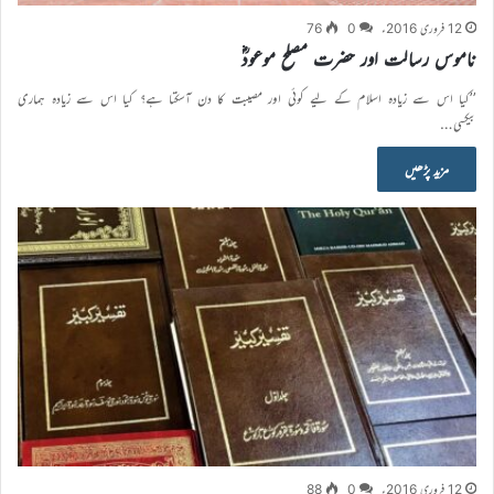
12 فروری 2016ء
0
76
ناموس رسالت اور حضرت مصلح موعودؓ
’’کیا اس سے زیادہ اسلام کے لیے کوئی اور مصیبت کا دن آسکتا ہے؟ کیا اس سے زیادہ ہماری
بیکسی…
مزید پڑھیں
12 فروری 2016ء
0
88