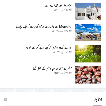
مومن دلیر اور شجاع ہوتا ہے
10 ستمبر 2019ء
Mendig سے جلسہ سالانہ جرمنی کی تیاری کی ایک رپورٹ
22 اگست 2024ء
ہم نے کورونا وائرس کو کیسے اپنے گھر سے نکالا؟
21 اپریل 2020ء
آنحضرت صلی اللہ علیہ وسلم کے بعض نسخے
20 اگست 2019ء
آرکائیوز