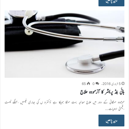
مزید پڑھیں
5 فروری 2016ء
0
65
ہائی بلڈ پریشر کا آزمودہ علاج
موجودہ مہنگائی کے دور میں علاج معالجہ بہت مہنگا ہوچکا ہے ڈاکٹرو ں کی بھاری فیسیں ،مہنگے ٹیسٹ
،قیمتی ادویات…
مزید پڑھیں