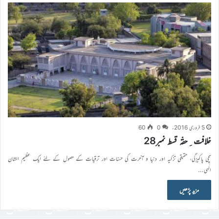
5 فروری 2016ء
0
60
خلافت ِحقّہ قسط نمبر28
سچی پاکیزگی، حقیقی تزکیہ اور دنیا و آخرت کی حسنات اور ترقیات کے حصول کے لئے ایک عظیم الشان
الٰہی…
مزید پڑھیں