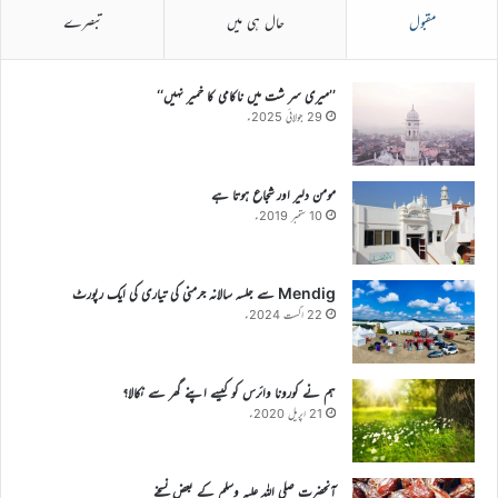
مقبول
حال ہی میں
تبصرے
’’میری سر شت میں ناکامی کا خمیر نہیں‘‘
29 جولائی 2025ء
مومن دلیر اور شجاع ہوتا ہے
10 ستمبر 2019ء
Mendig سے جلسہ سالانہ جرمنی کی تیاری کی ایک رپورٹ
22 اگست 2024ء
ہم نے کورونا وائرس کو کیسے اپنے گھر سے نکالا؟
21 اپریل 2020ء
آنحضرت صلی اللہ علیہ وسلم کے بعض نسخے