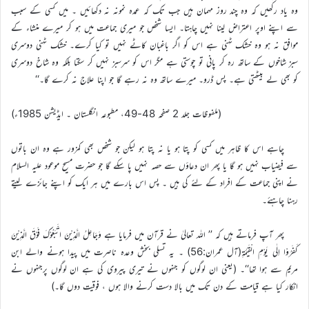
وہ یاد رکھیں کہ وہ چند روز مہمان ہیں جب تک کہ عمدہ نمونہ نہ دکھائیں ۔ میں کسی کے سبب
سے اپنے اوپر اعتراض لینا نہیں چاہتا۔ ایسا شخص جو میری جماعت میں ہو کر میرے منشاء کے
موافق نہ ہو وہ خشک ٹہنی ہے اس کو اگر باغبان کاٹے نہیں تو کیا کرے۔ خشک ٹہنی دوسری
سبز شاخوں کے ساتھ رہ کر پانی تو چوستی ہے مگر اس کو سرسبز نہیں کر سکتا بلکہ وہ شاخ دوسری
کو بھی لے بیٹھتی ہے۔ پس ڈرو۔ میرے ساتھ وہ نہ رہے گا جو اپنا علاج نہ کرے گا۔‘‘
(ملفوظات جلد 2 صفحہ 48-49، مطبوعہ انگلستان ۔ ایڈیشن 1985ء)
چاہے اس کا ظاہر میں کسی کو پتا ہو یا نہ پتا ہو لیکن جو شخص بھی کمزور ہے وہ ان باتوں
سے فیضیاب نہیں ہو گا یا پھر ان دعاؤں سے حصہ نہیں پا سکے گا جو حضرت مسیح موعود علیہ السلام
نے اپنی جماعت کے افراد کے لئے کی ہیں ۔ پس اس بارے میں ہر ایک کو اپنے جائزے لیتے
رہنا چاہئے۔
پھر آپ فرماتے ہیں کہ ’’ اللہ تعالیٰ نے قرآن میں فرمایا ہے وَجَاعِلُ الَّذِیْنَ اتَّبَعُوْکَ فَوْقَ الَّذِیْنَ
کَفَرُوْا اِلٰی یَوْمِ الْقَیٰمَۃِ(آل عمران:56) ۔ یہ تسلی بخش وعدہ ناصرت میں پیدا ہونے والے ابن
مریم سے ہوا تھا‘‘۔ (یعنی ان لوگوں کو جنہوں نے تیری پیروی کی ہے ان لوگوں پرجنہوں نے
انکار کیا ہے قیامت کے دن تک میں بالا دست کرنے والا ہوں ، فوقیت دوں گا۔)