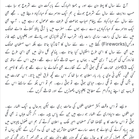
آج نئے سال کا پہلا دن ہے اور یہ جمعۃ المبارک کے بابرکت دن سے شروع ہو رہا ہے۔
حسب روایت نئے سال کے شروع ہونے پر ہم ایک دوسرے کو مبارکباد دیتے ہیں ۔ مجھے بھی
نئے سال کے مبارکباد کے پیغام احباب جماعت کی طرف سے موصول ہو رہے ہیں ۔ آپ بھی
ایک دوسرے کو مبارکبادیں دے رہے ہوں گے۔ مغرب میں یا ترقی یافتہ کہلانے والے ممالک
میں نئے سال کی رات، ساری رات ہاہُو، شراب نوشی ہلّڑبازی اور پٹاخے اور پھلجڑیاں جسے فائر
ورکس(Fireworks) کہتے ہیں ، سے نئے سال کا آغازکیا جاتا ہے بلکہ اب مسلمان ممالک
میں بھی نئے سال کا اسی طرح استقبال کیا جاتا ہے۔ چنانچہ کل دبئی میں بھی اسی طرح کے
فائرورکس کی خبریں آ رہی تھیں ۔ جہاں یہ سب تماشے دکھا رہے تھے، وہیں اس کے ساتھ ہی
ایک 63منزلہ عمارت کو لگی ہوئی آگ کے نظارے بھی دکھائے جا رہے تھے جو راکھ کا ڈھیر ہو
گئی تھی۔ لیکن ٹی وی پر بار بار اعلان ہو رہا تھا کہ اس سے کچھ فرق نہیں پڑتا۔ اس عمارت میں
یہ آگ لگی ہے تو لگی رہے۔ تباہی ہوتی ہے تو ہوتی رہے۔ ہم تو اس جگہ کے سامنے اس کے
قریب ہی اپنے پروگرام کے مطابق پھلجڑیاں چھوڑیں گے اور تماشے کریں گے۔
ویسے تو اِس وقت اکثر مسلمان ملکوں کی حالت بری ہے لیکن بہرحال یہ ایک اظہار ہے۔
ان ملکوں سے دنیاداری کے اظہار ہو رہے ہیں جن کے پاس پیسہ ہے۔ اگر آگ وہاں نہ بھی لگی
ہوتی تو اس حالت کا یہ تقاضا تھا کہ مسلمان امیر ملک یہ اعلان کرتے کہ ہم ان فضول چیزوں میں
پیسہ برباد کرنے کی بجائے جو بہت سارے مسلمان متاثرین ہیں ان کی مدد کریں گے لیکن یہاں تو
اپنی تعلیم بھول کر ان کا یہ حال ہے کہ کچھ دن پہلے دبئی سے ہی یہ بھی خبر آ رہی تھی کہ ان