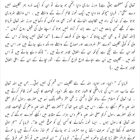
تعالیٰ کی مصلحت ہوتی ہے) ورنہ ساری دنیا اکٹھی ہو جائے تو ان کو ایک ذرہ بھر تکلیف نہیں
دے سکتی‘‘۔ فرمایا ’’چونکہ وہ دنیا میں ایک نمونہ قائم کرنے کے واسطے ہیں ۔ اس واسطے ضروری
ہوتا ہے کہ خدا کی راہ میں تکالیف اٹھانے کا نمونہ بھی وہ لوگوں کو دکھائیں ورنہ اللہ تعالیٰ فرماتا
ہے کہ مجھے کسی بات میں اس سے بڑھ کر تردّد نہیں ہوتا کہ اپنے ولی کی قبض روح کروں ‘‘۔
(اللہ تعالیٰ تو یہ بھی نہیں چاہتا کہ اپنے ولی کو فوت کرے۔) ’’خدا تعالیٰ نہیں چاہتا کہ اس کے
ولی کو کوئی تکلیف آوے مگر ضرورت اور مصالح کے واسطے وہ دکھ دئیے جاتے ہیں اور اس میں
خود ان کے لئے نیکی ہے کیونکہ ان کے اخلاق ظاہر ہوتے ہیں ۔‘‘ (دکھ دئیے جاتے ہیں تو اس
دکھ میں ، تکلیف میں اُن سے بجائے جزع فزع کرنے کے، شور مچانے کے ان کے اعلیٰ اخلاق
ظاہر ہوتے ہیں ۔)
فرمایا کہ ’’ انبیاء اور اولیاء اللہ کے لئے تکلیف اس قسم کی نہیں ہوتی… جس میں اللہ تعالیٰ
کے عذاب اور اس کی ناراضگی کا اظہار ہوتا ہے بلکہ انبیاء شجاعت کا ایک نمونہ قائم کرتے ہیں
۔ خدا تعالیٰ کو اسلام کے ساتھ کوئی دشمنی نہ تھی مگر دیکھو جنگ اُحد میں حضرت رسول کریم صلی
اللہ علیہ وسلم اکیلے رہ گئے۔ اس میں یہی بھید تھا کہ آنحضرت صلی اللہ علیہ وسلم کی شجاعت ظاہر
ہو جبکہ حضرت رسول کریم صلی اللہ علیہ وسلم دس ہزار کے مقابلہ میں اکیلے کھڑے ہوگئے کہ میں
اللہ تعالیٰ کا رسول ہوں ۔ ایسا نمونہ دکھانے کا کسی نبی کو موقع نہیں ملا‘‘۔ فرمایا کہ ’’ہم اپنی
جماعت کو کہتے ہیں کہ صرف اتنے پر وہ مغرور نہ ہو جائے کہ ہم نماز روزہ کرتے ہیں یا موٹے
موٹے جرائم مثلاً زنا چوری وغیرہ نہیں کرتے‘‘۔ فرمایا کہ ’’ ان خوبیوں میں تو اکثر غیر فرقہ کے