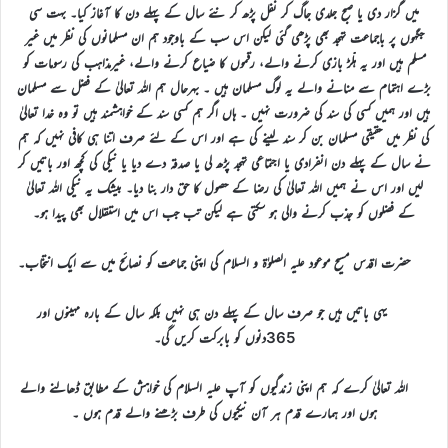
میں گزار دی یا صبح جلدی جاگ کر نفل پڑھ کر نئے سال کے پہلے دن کا آغاز کیا۔ بہت سی
جگہوں پر باجماعت تہجد بھی پڑھی گئی لیکن اس سب کے باوجود ہم ان مسلمانوں کی نظر میں غیر
مسلم ہیں اور یہ ہلّڑ بازی کرنے والے، رقموں کا ضیاع کرنے والے، غیرمذاہب کی رسومات کو
بڑے اہتمام سے منانے والے یہ لوگ مسلمان ہیں ۔ بہرحال ہم اللہ تعالیٰ کے فضل سے مسلمان
ہیں اور ہمیں کسی کی سند کی ضرورت نہیں ۔ ہاں اگر ہم کسی سند کے خواہشمند ہیں تو وہ خدا تعالیٰ
کی نظر میں حقیقی مسلمان بن کر سند لینے کی ہے اور اس کے لئے صرف اتنا ہی کافی نہیں کہ ہم
نے سال کے پہلے دن انفرادی یا اجتماعی تہجد پڑھ لی یا صدقہ دے دیا یا نیکی کی کچھ اور باتیں کر
لیں اور اس نے ہمیں اللہ تعالیٰ کی رضا کے حصول کا حق دار بنا دیا۔ بیشک یہ نیکی اللہ تعالیٰ
کے فضلوں کو جذب کرنے والی ہو سکتی ہے لیکن تب جب اس میں استقلال بھی پیدا ہو۔
حضرت اقدس مسیح موعود علیہ الصلوٰۃ و السلام کی اپنی جماعت کو نصائح میں سے ایک انتخاب۔
یہی باتیں ہیں جو صرف سال کے پہلے دن ہی نہیں بلکہ سال کے بارہ مہینوں اور
365دنوں کو بابرکت کریں گی۔
اللہ تعالیٰ کرے کہ ہم اپنی زندگیوں کو آپ علیہ السلام کی خواہش کے مطابق ڈھالنے والے
ہوں اور ہمارے قدم ہر آن نیکیوں کی طرف بڑھنے والے قدم ہوں ۔