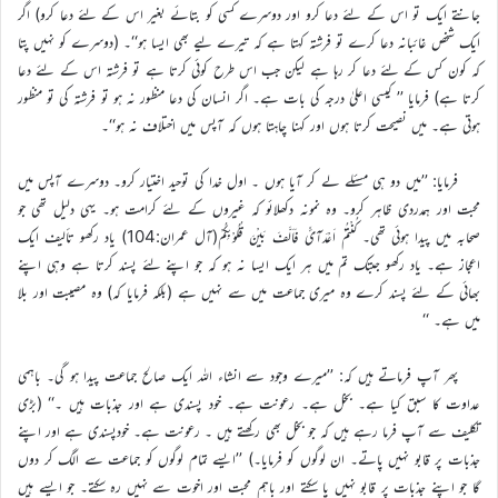
جانتے ایک تو اس کے لئے دعا کرو اور دوسرے کسی کو بتائے بغیر اس کے لئے دعا کرو) اگر
ایک شخص غائبانہ دعا کرے تو فرشتہ کہتا ہے کہ تیرے لیے بھی ایسا ہو‘‘۔ (دوسرے کو نہیں پتا
کہ کون کس کے لئے دعا کر رہا ہے لیکن جب اس طرح کوئی کرتا ہے تو فرشتہ اس کے لئے دعا
کرتا ہے) فرمایا ’’ کیسی اعلیٰ درجہ کی بات ہے۔ اگر انسان کی دعا منظور نہ ہو تو فرشتہ کی تو منظور
ہوتی ہے۔ میں نصیحت کرتا ہوں اور کہنا چاہتا ہوں کہ آپس میں اختلاف نہ ہو‘‘۔
فرمایا: ’’میں دو ہی مسئلے لے کر آیا ہوں ۔ اول خدا کی توحید اختیار کرو۔ دوسرے آپس میں
محبت اور ہمدردی ظاہر کرو۔ وہ نمونہ دکھلائو کہ غیروں کے لئے کرامت ہو۔ یہی دلیل تھی جو
صحابہ میں پیدا ہوئی تھی۔ کُنْتُمْ اَعْدَآئً فَاَلَّفَ بَیْنَ قُلُوْبِکُمْ(آل عمران:104) یاد رکھو تألیف ایک
اعجاز ہے۔ یاد رکھو جبتک تم میں ہر ایک ایسا نہ ہو کہ جو اپنے لئے پسند کرتا ہے وہی اپنے
بھائی کے لئے پسند کرے وہ میری جماعت میں سے نہیں ہے (بلکہ فرمایا کہ) وہ مصیبت اور بلا
میں ہے۔ ‘‘
پھر آپ فرماتے ہیں کہ: ’’میرے وجود سے انشاء اللہ ایک صالح جماعت پیدا ہو گی۔ باہمی
عداوت کا سبق کیا ہے۔ بخل ہے۔ رعونت ہے۔ خود پسندی ہے اور جذبات ہیں ۔‘‘ (بڑی
تکلیف سے آپ فرما رہے ہیں کہ جو بخل بھی رکھتے ہیں ۔ رعونت ہے۔ خودپسندی ہے اور اپنے
جذبات پر قابو نہیں پاتے۔ ان لوگوں کو فرمایا۔) ’’ایسے تمام لوگوں کو جماعت سے الگ کر دوں
گا جو اپنے جذبات پر قابو نہیں پا سکتے اور باہم محبت اور اخوت سے نہیں رہ سکتے۔ جو ایسے ہیں