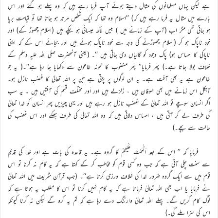
ہے لیکن یہاں مسلمانوں کی مثال دیتے ہوئے آپ فرما رہے ہیں کہ وہ پہلے ہو گئے اور اس
بارے میں مثال یہ فرما رہے ہیں کہ) ’’اسلام وہ تھا کہ ایک شخص مرتد ہو جاتا تھا تو قیامت برپا
ہو جاتی تھی مگر اب (آپ کے زمانے میں ) بیس لاکھ عیسائی ہو چکے ہیں (اسلام چھوڑ کے) اور
خود ناپاک ہو کر (اسلام چھوڑنے کی وجہ سے خود ناپاک ہوئے ہیں اور بجائے اس کے کہ اپنی
ناپاکی کا احساس ہو) پاک وجود کو گالیاں دی جاتی ہیں ‘‘۔ (یعنی آنحضرت صلی اللہ علیہ وسلم کے
خلاف بولا جاتا ہے۔) پھر فرمایا’’ پھر مغضوب کا نمونہ طاعون سے دکھایا جا رہا ہے‘‘۔( یہ جو
طاعون ہے یہ بھی آفت ہے۔ یہ ان لوگوں پر پڑتی ہے جن پر اللہ تعالیٰ کا غضب نازل ہو۔
آجکل اس زمانے میں بھی طوفان ہیں ، زلزلے ہیں اور اَور مختلف قسم کی آفتیں ہیں ۔ یہ سب
اگر انسان سوچے تو اللہ تعالیٰ کے غضب نازل ہو رہے ہیں اور یہی چیزیں پھر انسان کو خدا تعالیٰ
کی طرف لے کر آتی ہیں ، احساس دلاتی ہیں کہ وہ اللہ تعالیٰ کی طرف جھکے اور اس غضب کی
حالت سے بچے۔)
فرمایا کہ ’’ اس کے بعد اَنْعَمْتَ عَلْیَھِمْ کا گروہ ہے۔ یہ قاعدہ کی بات ہے اور خدا کی قدیم
سے سنت چلی آتی ہے کہ جب وہ کسی قوم کو مخاطب کر کے کہتا ہے کہ یہ کام نہ کرنا تو اس
قوم میں سے ایک گروہ ضرور خدا کی خلاف ورزی کرتا ہے‘‘۔ (جب قرآن شریف میں اللہ تعالیٰ
نے فرمایا یا اب بھی اللہ تعالیٰ فرماتا ہے کہ یہ کام نہیں کرنا تو اس کا مطلب یہ ہوتا ہے کہ
لوگ کام کریں گے۔ پہلے اللہ تعالیٰ وارننگ دے رہا ہے کہ تم یہ کرو گے لیکن نہ کرنا کیونکہ
اس کی سزا ملے گی۔)