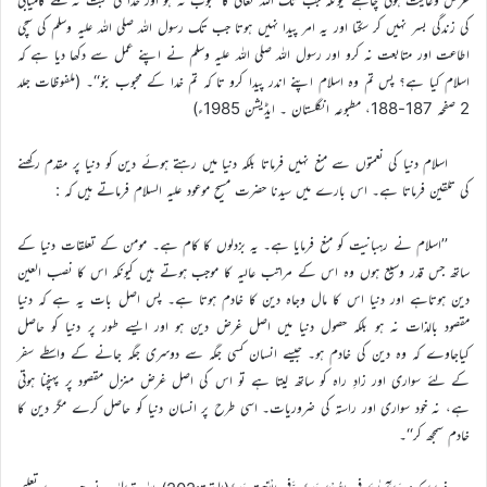
کی زندگی بسر نہیں کر سکتا اور یہ امر پیدا نہیں ہوتا جب تک رسول اللہ صلی اللہ علیہ وسلم کی سچی
اطاعت اور متابعت نہ کرو اور رسول اللہ صلی اللہ علیہ وسلم نے اپنے عمل سے دکھا دیا ہے کہ
اسلام کیا ہے؟ پس تم وہ اسلام اپنے اندر پیدا کرو تا کہ تم خدا کے محبوب بنو‘‘۔ (ملفوظات جلد
2 صفحہ 187-188، مطبوعہ انگلستان ۔ ایڈیشن 1985ء)
اسلام دنیا کی نعمتوں سے منع نہیں فرماتا بلکہ دنیا میں رہتے ہوئے دین کو دنیا پر مقدم رکھنے
کی تلقین فرماتا ہے۔ اس بارے میں سیدنا حضرت مسیح موعود علیہ السلام فرماتے ہیں کہ :
’’اسلام نے رہبانیت کو منع فرمایا ہے۔ یہ بزدلوں کا کام ہے۔ مومن کے تعلقات دنیا کے
ساتھ جس قدر وسیع ہوں وہ اس کے مراتب عالیہ کا موجب ہوتے ہیں کیونکہ اس کا نصب العین
دین ہوتاہے اور دنیا اس کا مال وجاہ دین کا خادم ہوتا ہے۔ پس اصل بات یہ ہے کہ دنیا
مقصود بالذات نہ ہو بلکہ حصول دنیا میں اصل غرض دین ہو اور ایسے طور پر دنیا کو حاصل
کیاجاوے کہ وہ دین کی خادم ہو۔ جیسے انسان کسی جگہ سے دوسری جگہ جانے کے واسطے سفر
کے لئے سواری اور زادِ راہ کو ساتھ لیتا ہے تو اس کی اصل غرض منزل مقصود پر پہنچنا ہوتی
ہے، نہ خود سواری اور راستہ کی ضروریات۔ اسی طرح پر انسان دنیا کو حاصل کرے مگر دین کا
خادم سمجھ کر‘‘۔