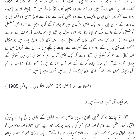
۔)’’خدا کے دئیے ہوئے سے دیتے ہیں ۔ باوجود خطرات نفس بلا سوچے سمجھے گزشتہ اور موجودہ
کتاب اللہ پر ایمان لاتے ہیں اور آخر کار وہ یقین تک پہنچ جاتے ہیں ‘‘۔ (پہلے ایمان بالغیب
ہوتا ہے آخر پھر وہی ایمان بالغیب جو ہے وہ یقین تک لے جاتا ہے اور) ’’یہی وہ لوگ ہیں جو
ہدایت کے سر پر ہیں ۔ وہ ایک ایسی سڑک پر ہیں جو برابر آگے کو جا رہی ہے‘‘ ۔(یعنی مسلسل
کوشش کرنے والے لوگ جو ہیں وہی پھر اس سڑک پر چلتے ہیں جو ہدایت کی طرف لے جانے
والی ہے۔) ’’اور جس سے آدمی فلاح تک پہنچتا ہے۔ پس یہی لوگ فلاح یاب ہیں جو منزل
مقصود تک پہنچ جائیں گے اور راہ کے خطرات سے نجات پا چکے ہیں ۔ اس لئے شروع میں ہی
اللہ تعالیٰ نے ہم کو تقویٰ کی تعلیم دے کر ایک ایسی کتاب ہم کو عطا کی جس میں تقویٰ کے
وصایا بھی دئیے‘‘۔ (یہ سارا بیان کرنے کے بعد آپ فرماتے ہیں ) ’’سو ہماری جماعت یہ غم
کُل دنیوی غموں سے بڑھ کر اپنی جان پرلگائے کہ ان میں تقویٰ ہے یا نہیں ‘‘۔
(ملفوظات جلد 1 صفحہ 35، مطبوعہ انگلستان ۔ ایڈیشن 1985ء)
پھر ایک جگہ آپ فرماتے ہیں کہ :
’’اگر تم چاہتے ہو کہ تمہیں فلاح دارین حاصل ہو اور لوگوں کے دلوں پر فتح پاؤ تو پاکیزگی
اختیار کرو۔ عقل سے کام لو اور کلام الٰہی کی ہدایات پر چلو۔ خود اپنے تئیں سنوارو اور دوسروں کو
اپنے اخلاق فاضلہ کا نمونہ دکھاؤ۔ تب البتہ کامیاب ہو جاؤ گے‘‘۔ ایک فارسی شعر کا مصرعہ بیان