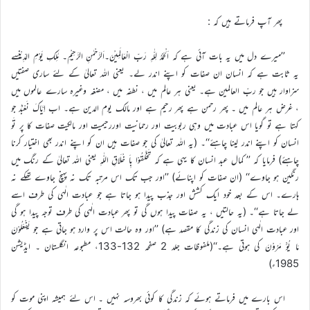
پھر آپ فرماتے ہیں کہ :
’’میرے دل میں یہ بات آئی ہے کہ اَلْحَمْدُ لِلّٰہِ رَبِّ الْعَالَمِیْنَ۔اَلرَّحْمٰنِ الرَّحِیْمِ۔ مٰلِکِ یَوْمِ الدِّیْنِسے
یہ ثابت ہے کہ انسان ان صفات کو اپنے اندر لے۔ یعنی اللہ تعالیٰ کے لئے ساری صفتیں
سزاوار ہیں جو ربّ العالمین ہے۔ یعنی ہر عالم میں ، نطفہ میں ، مضغہ وغیرہ سارے عالموں میں
، غرض ہر عالم میں ۔ پھر رحمن ہے پھر رحیم ہے اور مالک یوم الدین ہے۔ اب اِیَّاکَ نَعْبُدُ جو
کہتا ہے تو گویا اس عبادت میں وہی ربوبیت اور رحمانیت اوررحیمیت اور مالکیت صفات کا پر تَو
انسان کو اپنے اندر لینا چاہئے‘‘۔ (یہ اللہ تعالیٰ کی جو صفات ہیں ان کو اپنے اندر بھی اختیار کرنا
چاہئے) فرمایا کہ ’’ کمال عبد انسان کا یہی ہے کہ تَخَلَّقُوْا بِاَ خْلَاقِ اللّٰہِ یعنی اللہ تعالیٰ کے رنگ میں
رنگین ہو جاوے‘‘ (ان صفات کو اپنائے) ’’اور جب تک اس مرتبہ تک نہ پہنچ جاوے تھکے نہ
ہارے۔ اس کے بعد خود ایک کشش اور جذب پیدا ہو جاتا ہے جو عبادت الٰہی کی طرف اسے
لے جاتا ہے‘‘۔ (یہ حالتیں ، یہ صفات پیدا ہوں گی تو پھر عبادت الٰہی کی طرف توجہ پیدا ہو گی
اور عبادت الٰہی انسان کی زندگی کا مقصد ہے) ’’اور وہ حالت اس پر وارد ہو جاتی ہے جو یَفْعَلُوْنَ
مَا یُؤْ مَرُوْنَ کی ہوتی ہے۔‘‘(ملفوظات جلد 2 صفحہ 132-133، مطبوعہ انگلستان ۔ ایڈیشن
1985ء)
اس بارے میں فرماتے ہوئے کہ زندگی کا کوئی بھروسہ نہیں ۔ اس لئے ہمیشہ اپنی موت کو