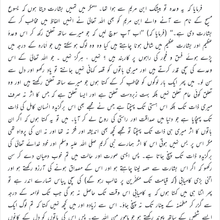
فرمایا کہ یہ وعدہ تو بیشک ابن مریم سے ہوا تھا۔ ’’مگر میں تمہیں بشارت دیتا ہوں کہ یسوع
مسیح کے نام سے آنے والے ابن مریم کو بھی اللہ تعالیٰ نے انہیں الفاظ میں مخاطب کر کے
بشارت دی ہے۔‘‘ (فرمایا کہ) ’’اب آپ سوچ لیں کہ جو میرے ساتھ تعلق رکھ کر اس وعدۂ
عظیم اور بشارت عظیم میں شامل ہونا چاہتے ہیں کیا وہ وہ لوگ ہو سکتے ہیں جو اَمّارہ کے درجہ میں
پڑے ہوئے فسق و فجور کی راہوں پر کاربند ہیں ؟ نہیں ، ہرگز نہیں ۔ جو اللہ تعالیٰ کے اس
وعدے کی سچی قدر کرتے ہیں اور میری باتوں کو قصہ کہانی نہیں جانتے تو یاد رکھو اور دل سے
سن لو۔ میں پھر ایک بار لوگوں کو مخاطب کر کے کہتا ہوں جو میرے ساتھ تعلق رکھتے ہیں اور وہ
تعلق کوئی عام تعلق نہیں بلکہ بہت زبردست تعلق ہے اور ایسا تعلق ہے کہ جس کا اثر نہ صرف
میری ذات تک بلکہ اس ہستی تک پہنچتا ہے جس نے مجھے بھی اس برگزیدہ انسان کامل کی ذات
تک پہنچایا ہے جو دنیا میں صداقت اور راستی کی روح لے کر آیا۔ میں تو یہ کہتا ہوں کہ اگر ان
باتوں کا اثر میری ہی ذات تک پہنچتا تو مجھے کچھ بھی اندیشہ اور فکر نہ تھا اور نہ ان کی پرواہ تھی
مگر اس پر بس نہیں ہوتی اس کا اثر ہمارے نبی کریم صلی اللہ علیہ وسلم اور خود خدائے تعالیٰ کی
برگزیدہ ذات تک پہنچ جاتا ہے۔ پس ایسی صورت اور حالت میں تم خوب دھیان دے کر سن
رکھو کہ اگر اس بشارت سے حصہ لینا چاہتے ہو اور اس کے مصداق ہونے کی آرزو رکھتے ہو اور
اتنی بڑی کامیابی (کہ قیامت تک مکفّرین پر غالب رہو گے) کی سچی پیاس تمہارے اندر ہے تو
پھر اتنا ہی میں کہتا ہوں کہ یہ کامیابی اس وقت تک حاصل نہ ہو گی جب تک لوّامہ کے درجہ
سے گزر کر مطمئنہ کے مینار تک نہ پہنچ جاؤ۔ اس سے زیادہ اور میں کچھ نہیں کہتا کہ تم لوگ ایک
ایسے شخص کے ساتھ پیوند رکھتے ہو جو مامور من اللہ ہے۔ پس اس کی باتوں کو دل کے کانوں