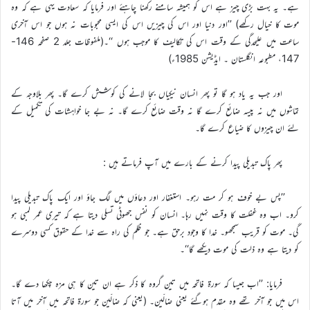
ہے۔ یہ بہت بڑی چیز ہے اس کو ہمیشہ سامنے رکھنا چاہئے اور فرمایا کہ سعادت یہی ہے کہ وہ
موت کا خیال رکھے) ’’اور دنیا اور اس کی چیزیں اس کی ایسی محبوبات نہ ہوں جو اس آخری
ساعت میں علیحدگی کے وقت اس کی تکالیف کا موجب ہوں ‘‘۔(ملفوظات جلد 2 صفحہ 146-
147، مطبوعہ انگلستان ۔ ایڈیشن 1985ء)
اور جب یہ یاد ہو گا تو پھر انسان نیکیاں بجا لانے کی کوشش کرے گا۔ پھر بلاوجہ کے
تماشوں میں نہ پیسہ ضائع کرے گا نہ وقت ضائع کرے گا۔ نہ بے جا خواہشات کی تکمیل کے
لئے ان چیزوں کا ضیاع کرے گا۔
پھر پاک تبدیلی پیدا کرنے کے بارے میں آپ فرماتے ہیں :
’’پس بے خوف ہو کر مت رہو۔ استغفار اور دعاؤں میں لگ جاؤ اور ایک پاک تبدیلی پیدا
کرو۔ اب وہ غفلت کا وقت نہیں رہا۔ انسان کو نفس جھوٹی تسلی دیتا ہے کہ تیری عمر لمبی ہو
گی۔ موت کو قریب سمجھو۔ خدا کا وجود برحق ہے۔ جو ظلم کی راہ سے خدا کے حقوق کسی دوسرے
کو دیتا ہے وہ ذلت کی موت دیکھے گا‘‘۔
فرمایا: ’’اب جیسا کہ سورۃ فاتحہ میں تین گروہ کا ذکر ہے ان تین کا ہی مزہ چکھا دے گا۔
اس میں جو آخر تھے وہ مقدم ہوگئے یعنی ضالّین۔ (یعنی کہ ضالّین جو سورۃ فاتحہ میں آخر میں آتا