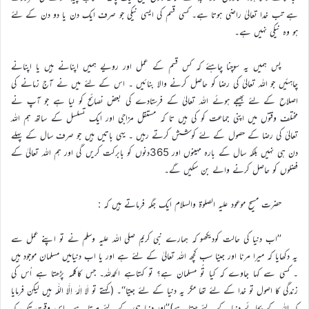
ہے تب خدا تعالیٰ راضی ہوتا ہے۔ کسی قسم کی ایسی نیکی جو صرف ایک دن یا دو دن کے لئے
ہو وہ نیکی نہیں ہے۔
پس ہمیں یہ سوچنا چاہئے کہ کس قسم کے عمل اور رویے ہمیں اپنانے ہیں یا اپنانے
چاہئیں جو اللہ تعالیٰ کی رضا کو حاصل کرنے والا بنائیں ۔ اس کے لئے میں نے آج زمانے کی
اصلاح کے لئے بھیجے ہوئے اللہ تعالیٰ کے فرستادے کی بعض نصائح کو لیا ہے جو آپ نے
مختلف وقتوں میں اپنی جماعت کو کی ہیں تا کہ مستقل مزاجی اور ایک تسلسل کے ساتھ ہم اللہ
تعالیٰ کی رضا کے حصول کے لئے کوشش کرتے رہیں ۔ یہی باتیں ہیں جو صرف سال کے پہلے
دن ہی نہیں بلکہ سال کے بارہ مہینوں اور 365دنوں کو بابرکت کریں گی اور ہم اللہ تعالیٰ کے
فضلوں کو حاصل کرنے والے بن سکیں گے۔
حضرت مسیح موعود علیہ الصلوۃ والسلام ایک جگہ فرماتے ہیں کہ :
’’اب دنیا کی حالت کودیکھو کہ ہمارے نبی کریم صلی اللہ علیہ وسلم نے تو اپنے عمل سے
یہ دکھایا کہ میرا مرنا اور جینا سب کچھ اللہ تعالیٰ کے لئے ہے اور یا اب دنیامیں مسلمان موجود ہیں
۔ کسی سے کہا جاوے کہ کیا تُو مسلمان ہے؟ تو کہتاہے الحمدللہ۔ جس کاکلمہ پڑھتا ہے اُس کی
زندگی کا اصول تو خدا کے لئے تھا مگر یہ دنیا کے لئے جیتا‘‘۔ (کہتے تو لَا اِلٰہَ اِلَّا اللّٰہ ہیں لیکن فرمایا
کہ اللہ کے بجائے دنیا کے لئے جیتا ہے)’’اور دنیا ہی کے لئے مرتا ہے۔ اس وقت تک کہ