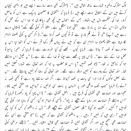
لوگ مشرک وغیرہ تمہارے ساتھ شامل ہیں ‘‘۔ (مشرک بھی بہت سارے ایسے ہیں جو ایسی نیکیاں
کرتے ہیں ان کے اخلاق بہت اچھے ہیں ۔) فرمایا کہ ’’تقویٰ کا مضمون باریک ہے اس کو حاصل
کرو۔ خدا کی عظمت دل میں بٹھاؤ۔ جس کے اعمال میں کچھ بھی ریاکاری ہو خدا اس کے عمل کو
واپس الٹا اس کے منہ پر مارتا ہے۔ متقی ہونا مشکل ہے۔ مثلاً اگر کوئی تجھے کہے‘‘ (مثال دے
رہے ہیں آپ) ’’کہ تُو نے قلم چرایا ہے تو تُو کیوں غصہ کرتا ہے‘‘۔( اگر کسی پہ کوئی جھوٹا الزام
لگا دیتا ہے مثلاً چھوٹا سا الزام ہی ہے کہ میں نے یہاں قلم رکھا تم نے اس کو اٹھا لیا اس پہ
دوسرے کو غصہ آ جاتا ہے۔ فرمایا کیوں ، غصے کی کیا ضرورت ہے۔) فرمایا کہ ’’تیرا پرہیزتو
محض خدا کے لئے ہے‘‘۔ (اس چیز پر غصے سے بچنا تو خدا کے لئے ہے۔) ’’یہ طیش اس واسطے
ہوا کہ رُوبحق نہ تھا۔‘‘ (جو غصہ تمہیں آیا اس کا مطلب یہ ہوا کہ اللہ تعالیٰ سے تمہارا تعلق نہیں
تھا۔ اللہ تعالیٰ کے چہرے کو نہیں دیکھ رہے تھے۔ اللہ تعالیٰ کی رضا کو نہیں چاہتے تھے۔ اس
لئے بعض لوگوں کو ذرا ذرا سی بات پر غصہ آجاتا ہے۔ اگر اللہ سامنے یاد رہے تو کبھی غصہ نہ
آئے۔) فرمایا ’’جب تک واقعی طور پر انسان پر بہت سی موتیں نہ آجائیں وہ متقی نہیں بنتا۔
معجزات اور الہامات بھی تقویٰ کی فرع ہیں ۔ اصل تقویٰ ہے۔‘‘ (اس چیز کو یاد رکھو۔) فرمایا کہ
’’اس واسطے تم الہامات اور رؤیا کے پیچھے نہ پڑو‘‘۔ (کسی کو الہام ہو گیا، کسی کو رؤیا ہوا، کوئی سچی
خوابیں آ گئیں ، کشف ہو گیا) ’’بلکہ حصول تقویٰ کے پیچھے لگو۔‘‘ (یہ نہ دیکھو کہ کس کو کیا سچی
خوابیں آ رہی ہیں کہ نہیں آ رہیں ۔ یہ دیکھو کہ تقویٰ ہے کہ نہیں ۔) ’’جو متقی ہے اُسی کے
الہامات بھی صحیح ہیں اور اگر تقویٰ نہیں تو الہامات بھی قابل اعتبار نہیں ۔‘‘ (جتنے مرضی کوئی
الہام سناتا رہے ۔اگر اس میں تقویٰ نہیں ہے، لوگوں کے حق مار رہا ہے، ذرا ذرا سی بات پر