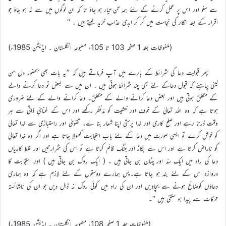
سے سنو اور اس پر عمل کرنے کے لئے ہمہ تن تیار ہو جاؤ تا کہ ان لوگوں میں سے نہ ہو جاؤ جو
اقرار کے بعد انکار کی نجاست میں گر کر ابدی عذاب خرید لیتے ہیں ۔ ‘‘
(ملفوظات جلد 1 صفحہ 103 تا 105، مطبوعہ انگلستان ۔ ایڈیشن 1985ء)
پھر قبولیت دعا کی شرائط کے بارے میں آپ فرماتے ہیں کہ ’’یہ بات بھی بحضور دل سن
لینی چاہئے کہ قبول دعاکے لئے بھی چند شرائط ہوتی ہیں ۔ ان میں سے بعض تو دعا کرنے والے
کے متعلق ہوتی ہیں اور بعض دعا کرانے والے کے متعلق۔ دعا کرانے والے کے لئے ضروری
ہوتا ہے کہ وہ اللہ تعالیٰ کے خوف اور خشیت کو مدّنظر رکھے اور اس کے غنائِ ذاتی سے ہر
وقت ڈرتا رہے اور صلح کاری اور خدا پرستی اپنا شعار بنا لے۔ تقویٰ اور راستبازی سے خدا تعالیٰ
کو خوش کرے تو ایسی صورت میں دعا کے لئے باب استجابت کھولا جاتا ہے اور اگر وہ خدا تعالیٰ
کو ناراض کرتا ہے اور اس سے بگاڑ اور جنگ قائم کرتا ہے تو اس کی شرارتیں اور غلط کاریاں
دعا کی راہ میں ایک سدّ اور چٹان بن جاتی ہیں ۔ ( ایک روک بن جاتی ہیں ) اور استجابت کا
دروازہ اس کے لئے بند ہو جاتا ہے۔پس ہمارے دوستوں کے لئے لازم ہے کہ وہ ہماری
دعاؤں کوضائع ہونے سے بچاویں اور ان کی راہ میں کوئی روک نہ ڈال دیں جو ان کی ناشائستہ
حرکات سے پیدا ہو سکتی ہیں ‘‘۔
(ملفوظات جلد 1 صفحہ 108، مطبوعہ انگلستان ۔ ایڈیشن 1985ء)