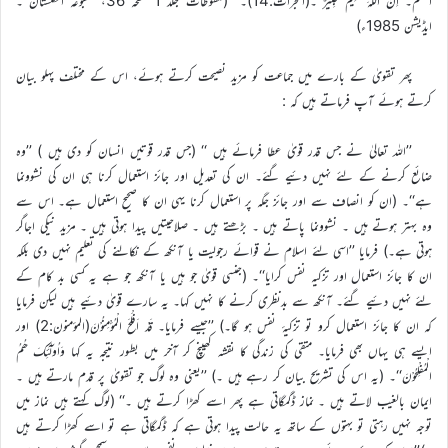
اَتْقٰکُمْ۔ اِنَّ اللّٰہَ عَلِیْمٌ خَبِیْرٌ ۔(الحجرات:14)۔‘‘ (ملفوظات جلد 1 صفحہ 36، مطبوعہ انگلستان ۔
ایڈیشن 1985ء)
پھر تقویٰ کے بارے میں جماعت کو مزید نصیحت کرتے ہوئے، اس کے مختلف پہلو بیان
کرتے ہوئے آپ فرماتے ہیں کہ :
’’اللہ تعالیٰ نے جس قدر قویٰ عطا فرمائے ہیں ‘‘ (جس قدر قوتیں انسان کو دی ہیں ) ’’وہ
ضائع کرنے کے لئے نہیں دئیے گئے۔ ان کی تعدیل اور جائز استعمال کرنا ہی ان کی نشوونما
ہے‘‘۔ (ان کو انصاف سے اور جائز جگہ پر استعمال کرنا یہی ان کا صحیح استعمال ہے۔ اس سے
وہ بہتر ہوتے ہیں ۔ نشوونما پاتے ہیں ۔ بڑھتے ہیں ۔ صلاحیتیں پیدا ہوتی ہیں ۔ مزید نیکی اجاگر
ہوتی ہے۔) فرمایا ’’اسی لئے اسلام نے قوائے رجولیت یا آنکھ کے نکالنے کی تعلیم نہیں دی بلکہ
ان کا جائز استعمال اور تزکیہ نفس کرایا‘‘۔ (جنسی قویٰ جو ہیں یا آنکھ جو ہے یہ کسی بد کام کے
لئے نہیں دئیے گئے۔ آنکھ سے بدنظری کرنے کا نہیں کہا۔ یہ سارے قویٰ دئیے ہیں لیکن فرمایا
کہ ان کا جائز استعمال کرو تو تزکیۂ نفس ہو گا۔) ’’جیسے فرمایا۔ قَدْ اَفْلَحَ الْمُؤْمِنُوْنَ(المؤمنون:2) اور
ایسے ہی یہاں بھی فرمایا۔ متقی کی زندگی کا نقشہ کھینچ کر آخر میں بطور نتیجہ یہ کہا وَاُولٰٓئِکَ ھُمُ
الْمُفْلِحُوْنَ‘‘۔ (یہ اس کی تشریح بیان کر رہے ہیں ۔) ’’یعنی وہ لوگ جو تقویٰ پر قدم مارتے ہیں ۔
ایمان بالغیب لاتے ہیں ۔ نماز ڈگمگاتی ہے پھر اسے کھڑا کرتے ہیں ۔‘‘ (لوگ کہتے ہیں نماز میں
توجہ نہیں رہتی تو بہتوں کے ساتھ یہ حالت پیدا ہوتی ہے کہ ڈگمگاتی ہے تو اسے کھڑا کرتے ہیں