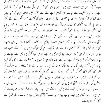
اللہ تعالیٰ نے وعدہ دیا ہے۔ دوسرے یہ زندگی بھی اگر خدا تعالیٰ کے لئے نہ ہو تو جہنم ہی
ہے۔‘‘ (اگر اس میں حسنات نہیں ہیں تو پھر یہ دنیا بھی جہنم بن جاتی ہے۔) فرمایا کہ ’’ اللہ تعالیٰ
ایسے انسان کا تکلیف سے بچانے اور آرام دینے کے لئے متولّی نہیں ہوتا۔ فرمایا کہ ’’یہ خیال
مت کرو کہ کوئی ظاہری دولت یا حکومت، مال و عزت، اولاد کی کثرت کسی شخص کے لئے کوئی
راحت یا اطمینان، سکینت کا موجب ہو جاتی ہے اور وہ دمِ نقد بہشت ہی ہوتا ہے۔‘‘( یعنی یہ دنیا
میں بہشتی بن جاتا ہے۔) ’’ہرگز نہیں ۔ وہ اطمینان اور وہ تسلی اور وہ تسکین جو بہشت کی
انعامات میں سے ہیں ان باتوں سے نہیں ملتی۔ وہ خدا ہی میں زندہ رہنے اور مرنے سے مل
سکتی ہے جس کے لئے انبیاء علیہم السلام خصوصاً ابراہیم اور یعقوب علیھما السلام کی یہی وصیت
تھی کہ لَا تَمُوْتُنَّ اِلَّا وَأَنْتُمْ مُسْلِمُوْنَ۔ لذات دنیا تو ایک قسم کی ناپاک حرص پیدا کر کے طلب اور
پیاس کو بڑھا دیتی ہیں ‘‘۔( صرف دنیا کی لذتیں تو ایک حرص پیدا کرتی ہیں جس سے پیاسے کی
پیاس بیماری کی طرح بھڑکتی ہے اور اُسے بڑھا دیتی ہیں ) فرمایا کہ ’’ استسقاء کے مریض کی طرح
پیاس نہیں بجھتی یہاں تک کہ وہ ہلاک ہو جاتے ہیں ۔ پس یہ بے جا آرزوؤں اور حسرتوں کی
آگ بھی منجملہ اسی جہنم کی آگ کے ہے جو انسان کے دل کو راحت اور قرار نہیں لینے دیتی بلکہ
اس کو ایک تذبذب اوراضطراب میں غلطاں و پیچاں رکھتی ہے‘‘۔ فرمایا ’’اس لئے میرے
دوستوں کی نظر سے‘‘( یعنی احمدیوں کی نظر سے) یہ امر ہرگز پوشیدہ نہ رہے کہ انسان مال و
دولت یا زن و فرزند کی محبت کے جوش اور نشے میں ایسا دیوانہ اور ازخودرفتہ نہ ہو جاوے کہ
اس میں اور خدا تعالیٰ میں ایک حجاب پیدا ہو جاوے۔‘‘ (یعنی دوری پیدا ہو جائے۔ اللہ تعالیٰ سے
تعلق ختم ہو جائے۔)