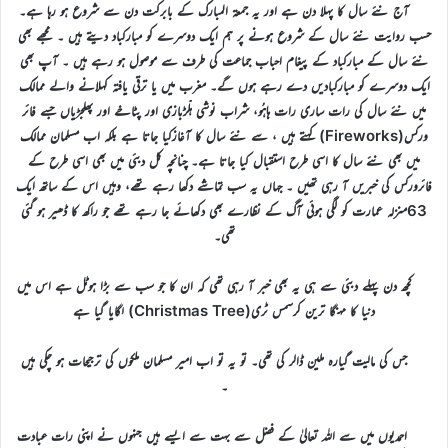
آج نئے سال کا پہلا دن ہے اور یہ جمعۃ المبارک کے بابرکت دن سے شروع ہو رہا ہے۔
حسب روایت نئے سال کے شروع ہونے پر ہم ایک دوسرے کو مبارکباد دیتے ہیں ۔ مجھے بھی
نئے سال کے مبارکباد کے پیغام احباب جماعت کی طرف سے موصول ہو رہے ہیں ۔ آپ بھی
ایک دوسرے کو مبارکبادیں دے رہے ہوں گے۔ مغرب میں یا ترقی یافتہ کہلانے والے ممالک
میں نئے سال کی رات ساری رات ہاہُو، شراب نوشی ہلّڑبازی اور پٹاخے اور پھلجڑیاں جسے فائر
ورکس(
Fireworks
) کہتے ہیں ، سے نئے سال کا آغازکیا جاتا ہے بلکہ اب مسلمان ممالک
میں بھی نئے سال کا اسی طرح استقبال کیا جاتا ہے۔ چنانچہ کل دبئی میں بھی اسی طرح کے
فائرورکس کی خبریں آ رہی تھیں ۔ جہاں یہ سب تماشے دکھا رہے تھے، وہیں اس کے ساتھ ایک
63منزلہ عمارت کو لگی ہوئی آگ کے نظارے بھی دکھائے جا رہے تھے جو راکھ کا ڈھیر ہو گئی
تھی۔
کچھ دن پہلے دبئی سے ہی یہ بھی خبر آ رہی تھی کہ ان کا جو سب سے بڑا ہوٹل ہے اس میں
دنیا کا مہنگا ترین کرسمس ٹری(
Christmas Tree
) لگایا گیا ہے
جس کی مالیت گیارہ ملین ڈالر کی تھی۔ تو یہ تو اب امیر مسلمان ملکوں کی ترجیحات ہو چکی ہیں
۔
احمدیوں میں سے اللہ تعالیٰ کے فضل سے بہت سے ایسے ہیں جنہوں نے اپنی رات عبادت