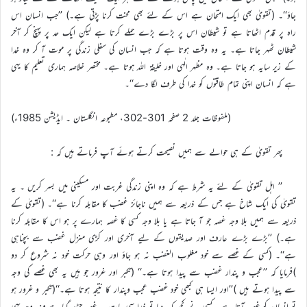
جاؤ‘‘۔ (تقویٰ بھی ایک امتحان ہے اس کے لئے بھی محنت کرنا پڑتی ہے۔) ’’جب انسان اس
راہ پر قدم اٹھاتا ہے تو شیطان اس پر بڑے بڑے حملے کرتا ہے لیکن ایک حد پر پہنچ کر آخر
شیطان ٹھہر جاتا ہے۔ یہ وہ وقت ہوتا ہے کہ جب انسان کی سفلی زندگی پر موت آ کر وہ خدا
کے زیر سایہ ہو جاتا ہے۔ وہ مظہر الٰہی اور خلیفۃ اللہ ہوتا ہے۔ مختصر خلاصہ ہماری تعلیم کا یہی
ہے کہ انسان اپنی تمام طاقتوں کو خدا کی طرف لگا دے‘‘۔
(ملفوظات جلد 2 صفحہ 301-302، مطبوعہ انگلستان ۔ ایڈیشن 1985ء)
پھر تقویٰ کے ہی حوالے سے ہمیں نصیحت کرتے ہوئے آپ فرماتے ہیں کہ :
’’ اہل تقویٰ کے لئے یہ شرط ہے کہ وہ اپنی زندگی غربت اور مسکینی میں بسر کریں ۔ یہ
تقویٰ کی ایک شاخ ہے جس کے ذریعہ سے ہمیں ناجائز غضب کا مقابلہ کرنا ہے‘‘۔ (تقویٰ کے
ذریعہ سے ہمیں بلا وجہ غصہ جو آ جاتا ہے یا بلا وجہ کسی کا غصہ ہمارے پر ہو اس کا مقابلہ کرنا
ہے۔) ’’بڑے بڑے عارف اور صدیقوں کے لیے آخری اور کڑی منزل غضب سے بچناہی
ہے‘‘۔ (کسی کے غصے سے خود مغلوب الغضب نہ ہو جاؤ اور وہی حرکت خود نہ شروع کر دو
)فرمایا کہ ’’عجب و پندار غضب سے پیدا ہوتا ہے۔‘‘ (تکبر اور غرور جو ہیں یہ بھی غصے کی وجہ
سے پیدا ہوتے ہیں )’’اور ایسا ہی کبھی خود غضب عجب وپندار کا نتیجہ ہوتا ہے۔‘‘(تکبر و غرور ہو
تو انسان کو غصہ آتا ہے۔ کسی نے کچھ کہہ دیا تو ذرا سی بات پہ غصہ چڑھ گیا۔ صرف وجہ یہی