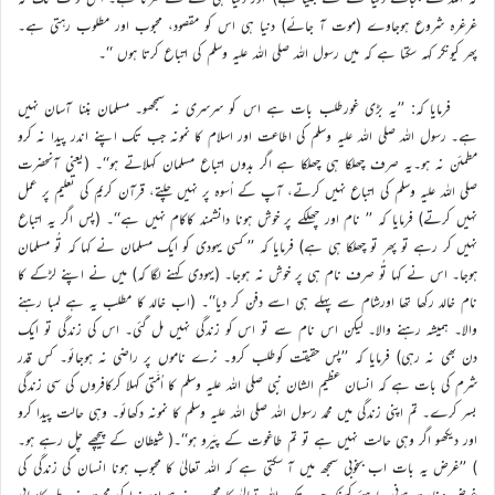
غرغرہ شروع ہوجاوے (موت آ جائے) دنیا ہی اس کو مقصود، محبوب اور مطلوب رہتی ہے۔
پھر کیونکر کہہ سکتا ہے کہ میں رسول اللہ صلی اللہ علیہ وسلم کی اتباع کرتا ہوں ‘‘۔
فرمایا کہ: ’’یہ بڑی غورطلب بات ہے اس کو سرسری نہ سمجھو۔ مسلمان بننا آسان نہیں
ہے۔ رسول اللہ صلی اللہ علیہ وسلم کی اطاعت اور اسلام کا نمونہ جب تک اپنے اندر پیدا نہ کرو
مطمئن نہ ہو۔یہ صرف چھلکا ہی چھلکا ہے اگر بدوں اتباع مسلمان کہلاتے ہو‘‘۔ (یعنی آنحضرت
صلی اللہ علیہ وسلم کی اتباع نہیں کرتے، آپ کے اُسوہ پر نہیں چلتے، قرآن کریم کی تعلیم پر عمل
نہیں کرتے) فرمایا کہ ’’ نام اور چھلکے پر خوش ہونا دانشمند کاکام نہیں ہے‘‘۔ (پس اگر یہ اتباع
نہیں کر رہے تو پھر تو چھلکا ہی ہے) فرمایا کہ ’’ کسی یہودی کو ایک مسلمان نے کہا کہ تُو مسلمان
ہوجا۔ اس نے کہا تُو صرف نام ہی پر خوش نہ ہوجا۔ (یہودی کہنے لگا کہ) میں نے اپنے لڑکے کا
نام خالد رکھا تھا اورشام سے پہلے ہی اسے دفن کر دیا‘‘۔ (اب خالد کا مطلب یہ ہے لمبا رہنے
والا۔ ہمیشہ رہنے والا۔ لیکن اس نام سے تو اس کو زندگی نہیں مل گئی۔ اس کی زندگی تو ایک
دن بھی نہ رہی) فرمایا کہ ’’پس حقیقت کوطلب کرو۔ نرے ناموں پر راضی نہ ہوجائو۔ کس قدر
شرم کی بات ہے کہ انسان عظیم الشان نبی صلی اللہ علیہ وسلم کا اُمَّتی کہلا کرکافروں کی سی زندگی
بسر کرے۔ تم اپنی زندگی میں محمد رسول اللہ صلی اللہ علیہ وسلم کا نمونہ دکھائو۔ وہی حالت پیدا کرو
اور دیکھو اگر وہی حالت نہیں ہے تو تم طاغوت کے پیَرو ہو‘‘۔( شیطان کے پیچھے چل رہے ہو۔
) ’’غرض یہ بات اب بخوبی سمجھ میں آ سکتی ہے کہ اللہ تعالیٰ کا محبوب ہونا انسان کی زندگی کی
غرض وغایت ہونی چاہئے کیونکہ جب تک اللہ تعالیٰ کا محبوب نہ ہو اور خدا کی محبت نہ ملے کامیابی