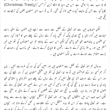
کا جو سب سے بڑا ہوٹل ہے اس میں دنیا کا مہنگا ترین کرسمس ٹری(Christmas Tree)
لگایا گیا ہے جس کی مالیت گیارہ ملین ڈالر کی تھی۔ تو یہ تو اب امیر مسلمان ملکوں کی ترجیحات ہو
چکی ہیں ۔
لیکن احمدیوں میں سے اللہ تعالیٰ کے فضل سے بہت سے ایسے ہیں جنہوں نے اپنی رات
عبادت میں گزار دی یا صبح جلدی جاگ کر نفل پڑھ کر نئے سال کے پہلے دن کا آغاز کیا۔ بہت
سی جگہوں پر باجماعت تہجد بھی پڑھی گئی لیکن اس سب کے باوجود ہم ان مسلمانوں کی نظر میں غیر
مسلم ہیں اور یہ ہلّڑ بازی کرنے والے، رقموں کا ضیاع کرنے والے، غیر مذاہب کی رسومات کو
بڑے اہتمام سے منانے والے یہ لوگ مسلمان ہیں ۔
بہرحال ہم اللہ تعالیٰ کے فضل سے مسلمان ہیں اور ہمیں کسی کی سند کی ضرورت نہیں ۔ ہاں
اگر ہم کسی سند کے خواہشمند ہیں تو وہ خدا تعالیٰ کی نظر میں حقیقی مسلمان بن کر سند لینے کی ہے
اور اس کے لئے صرف اتنا ہی کافی نہیں کہ ہم نے سال کے پہلے دن انفرادی یا اجتماعی تہجد
پڑھ لی یا صدقہ دے دیا یا نیکی کی کچھ اور باتیں کر لیں اور اس نے ہمیں اللہ تعالیٰ کی رضا کے
حصول کا حق دار بنا دیا۔ بیشک یہ نیکی اللہ تعالیٰ کے فضلوں کو جذب کرنے والی ہو سکتی ہے
لیکن تب جب اس میں استقلال بھی پیدا ہو۔ اللہ تعالیٰ تو مستقل نیکیاں اپنے بندے سے چاہتا
ہے۔ اللہ تعالیٰ چاہتا ہے کہ اس کا بندہ مستقل اس کے احکامات پر عمل کرنے والا ہو۔ نیکیاں
بجا لانے والا ہو۔ نمازوں اور تہجد کے ساتھ دلوں میں ایک پاک انقلاب پیدا کرنے کی ضرورت