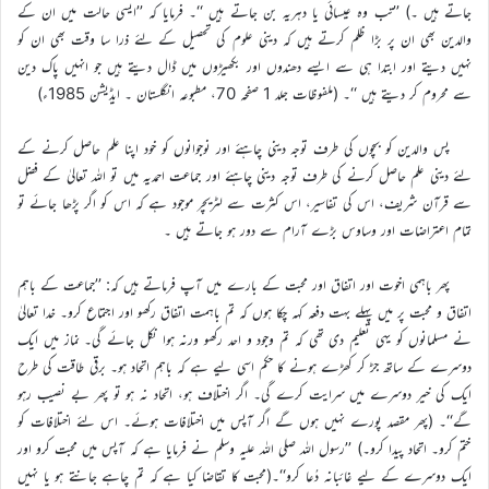
جاتے ہیں ۔) ’’تب وہ عیسائی یا دہریہ بن جاتے ہیں ‘‘۔ فرمایا کہ ’’ایسی حالت میں ان کے
والدین بھی ان پر بڑا ظلم کرتے ہیں کہ دینی علوم کی تحصیل کے لئے ذرا سا وقت بھی ان کو
نہیں دیتے اور ابتدا ہی سے ایسے دھندوں اور بکھیڑوں میں ڈال دیتے ہیں جو انہیں پاک دین
سے محروم کر دیتے ہیں ‘‘۔ (ملفوظات جلد 1 صفحہ 70، مطبوعہ انگلستان ۔ ایڈیشن 1985ء)
پس والدین کو بچوں کی طرف توجہ دینی چاہئے اور نوجوانوں کو خود اپنا علم حاصل کرنے کے
لئے دینی علم حاصل کرنے کی طرف توجہ دینی چاہئے اور جماعت احمدیہ میں تو اللہ تعالیٰ کے فضل
سے قرآن شریف، اس کی تفاسیر، اس کثرت سے لٹریچر موجود ہے کہ اس کو اگر پڑھا جائے تو
تمام اعتراضات اور وساوس بڑے آرام سے دور ہو جاتے ہیں ۔
پھر باہمی اخوت اور اتفاق اور محبت کے بارے میں آپ فرماتے ہیں کہ: ’’جماعت کے باہم
اتفاق و محبت پر میں پہلے بہت دفعہ کہہ چکا ہوں کہ تم باہمت اتفاق رکھو اور اجتماع کرو۔ خدا تعالیٰ
نے مسلمانوں کو یہی تعلیم دی تھی کہ تم وجود و احد رکھو ورنہ ہوا نکل جائے گی۔ نماز میں ایک
دوسرے کے ساتھ جڑ کر کھڑے ہونے کا حکم اسی لیے ہے کہ باہم اتحاد ہو۔ برقی طاقت کی طرح
ایک کی خیر دوسرے میں سرایت کرے گی۔ اگر اختلاف ہو، اتحاد نہ ہو تو پھر بے نصیب رہو
گے‘‘۔ (پھر مقصد پورے نہیں ہوں گے اگر آپس میں اختلافات ہوئے۔ اس لئے اختلافات کو
ختم کرو۔ اتحاد پیدا کرو۔) ’’رسول اللہ صلی اللہ علیہ وسلم نے فرمایا ہے کہ آپس میں محبت کرو اور
ایک دوسرے کے لیے غائبانہ دُعا کرو‘‘۔(محبت کا تقاضا کیا ہے کہ تم چاہے جانتے ہو یا نہیں