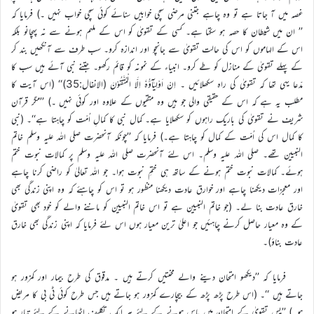
غصہ میں آ جاتا ہے تو وہ چاہے جتنی مرضی سچی خوابیں سنائے کوئی سچی خواب نہیں ۔) فرمایا کہ
’’ ان میں شیطان کا حصہ ہو سکتا ہے۔ کسی کے تقویٰ کو اس کے ملہم ہونے سے نہ پہچانو بلکہ
اس کے الہاموں کو اس کی حالت تقویٰ سے جانچو اور اندازہ کرو۔ سب طرف سے آنکھیں بند کر
کے پہلے تقویٰ کے منازل کو طے کرو۔ انبیاء کے نمونہ کو قائم رکھو۔ جتنے نبی آئے ہیں سب کا
مدّعا یہی تھا کہ تقویٰ کی راہ سکھلائیں ۔ اِنْ اَوْلِیَآؤُہٗ اِلَّا الْمُتَّقُوْنَ (الانفال:35)‘‘ (اس آیت کا
مطلب یہ ہے کہ اس کے حقیقی والی جو ہیں وہ متقیوں کے علاوہ اور کوئی نہیں ۔) ’’مگر قرآن
شریف نے تقویٰ کی باریک راہوں کو سکھلایا ہے۔ کمال نبی کا کمالِ اُمّت کو چاہتا ہے‘‘۔ (نبی
کا کمال اس کی اُمّت کے کمال کو چاہتا ہے۔) فرمایا کہ ’’چونکہ آنحضرت صلی اللہ علیہ وسلم خاتم
النبیین تھے۔ صلی اللہ علیہ وسلم۔ اس لئے آنحضرت صلی اللہ علیہ وسلم پر کمالات نبوت ختم
ہوئے۔ کمالات نبوت ختم ہونے کے ساتھ ہی ختمِ نبوت ہوا۔ جو اللہ تعالیٰ کو راضی کرنا چاہے
اور معجزات دیکھنا چاہے اور خوارق عادت دیکھنا منظور ہو تو اس کو چاہئے کہ وہ اپنی زندگی بھی
خارق عادت بنا لے۔ (جو خاتم النبیین ہے تو اس خاتم النبیین کو ماننے والے کو خود بھی تقویٰ
کے وہ معیار حاصل کرنے چاہئیں جو اعلیٰ ترین معیار ہوں اس لئے فرمایا کہ اپنی زندگی بھی خارق
عادت بناؤ)۔
فرمایا کہ ’’دیکھو امتحان دینے والے محنتیں کرتے ہیں ۔ مدقوق کی طرح بیمار اور کمزور ہو
جاتے ہیں ‘‘۔ (اس طرح پڑھ پڑھ کے بیچارے کمزور ہو جاتے ہیں جس طرح کوئی ٹی بی کا مریض
ہو۔) ’’پس تقویٰ کے امتحان میں پاس ہونے کے لئے ہر ایک تکلیف اٹھانے کے لئے تیار ہو