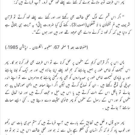
پھر اس طرف توجہ دلاتے ہوئے کہ کہنے سے پہلے خود عمل کرو۔ آپ فرماتے ہیں کہ:
’’ اگر اس قسم کے لوگ عملی طاقت بھی رکھتے اور اور کہنے سے پہلے خود کرتے تو قرآن
شریف میں لِمَ تَقُوْلُوْنَ مَا لَا تَفْعَلُوْنَ(الصف:3)۔ کہنے کی کیا ضرورت پڑتی؟ یہ آیت ہی بتلاتی ہے
کہ دنیا میں کہہ کر خود نہ کرنے والے بھی موجود تھے اور ہیں اور ہوں گے‘‘۔
(ملفوظات جلد 1 صفحہ 67، مطبوعہ انگلستان ۔ ایڈیشن 1985ء)
پس اس پر اگر قرآن کریم کے حکموں پر عمل کرنا ہے تو اس طرف بھی غور کرنا ہو گا۔ پھر
اس نصیحت کو خاص طور پر ہمیں چاہئے کہ ہم خود پہلے اپنا جائزہ لیں اور ہر ایک کو لینا چاہئے
اور یہ بنیادی نصیحت خاص طور پر عہدیداروں کو بھی یاد رکھنی چاہئے جو دوسروں سے تو اپنے اندر
تبدیلی کی توقع رکھتے ہیں ، ان کو نصائح کرتے ہیں لیکن اگر اپنے معاملہ میں ایسی صورتحال پید اہو
جائے تو بالکل اس کے الٹ کرتے ہیں یا اس میں حیل و حجّت کرتے ہیں اور خدا تعالیٰ کے
حکموں کو اور اس کے رسول کے حکموں کو پھر ثانوی حیثیت دے دیتے ہیں ۔ کئی ایسے معاملے
سامنے آ جاتے ہیں ۔
پھر مزید قول و فعل میں تطابق کے بارے میں آپ فرماتے ہیں کہ ’’تم میری بات سن رکھو
اور خوب یاد کر لو کہ اگر انسان کی گفتگو سچے دل سے نہ ہو اور عملی طاقت اس میں نہ ہو تو وہ