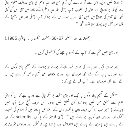
اثر انداز نہیں ہوتی۔ اسی سے تو ہمارے نبی کریم صلی اللہ علیہ وسلم کی بڑی صداقت معلوم ہوتی
ہے کیونکہ جو کامیابی اور تاثیر فی القلوب آپ (صلی اللہ علیہ وسلم) کے حصے میں آئی اس کی کوئی
نظیر بنی آدم کی تاریخ میں نہیں ملتی اور یہ سب اس لئے ہوا کہ آپ (صلی اللہ علیہ وسلم) کے
قول اور فعل میں پوری مطابقت تھی۔‘‘
(ملفوظات جلد 1 صفحہ 67-68، مطبوعہ انگلستان ۔ ایڈیشن 1985ء)
اور یہی ہمیں حکم ہے کہ آپ کے اُسوہ پر چلنے کی کوشش کریں ۔
پھر صرف ایک اور بات کی طرف توجہ دلاتے ہوئے جو جماعت کے تعلیم یافتہ لوگوں کے
لئے اور ماں باپ کے لئے بھی ضروری ہے اور جو نوجوان اعلیٰ تعلیم حاصل کر رہے ہیں ان
کے لئے بھی ضروری ہے۔ آپ فرماتے ہیں کہ :
’’آجکل کے تعلیم یافتہ لوگوں پر ایک اور بڑی آفت جو آکر پڑتی ہے وہ یہ ہے کہ ان کو دینی
علوم سے مطلق مسّ نہیں ہوتا‘‘۔( کوئی تعلق نہیں ہوتا۔ اس طرف صحیح طرح توجہ نہیں
پھیرتے۔) ’’پھر جب وہ کسی ہیئت دان یا فلسفہ دان کے اعتراض پڑھتے ہیں تو اسلام کی نسبت
شکوک اور وساوس ان کو پیدا ہو جاتے ہیں ‘‘۔ (کسی فلاسفر کے یا کسی scientist کے خدا
کے بارے میں یا دین کے بارے میں اعتراض جب پڑھتے ہیں تو شکوک اور وساوس شروع ہو