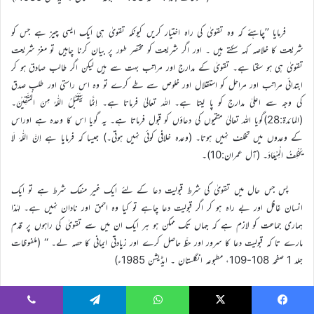
فرمایا ’’چاہئے کہ وہ تقویٰ کی راہ اختیار کریں کیونکہ تقویٰ ہی ایک ایسی چیز ہے جس کو
شریعت کا خلاصہ کہہ سکتے ہیں ۔ اور اگر شریعت کو مختصر طور پر بیان کرنا چاہیں تو مغز شریعت
تقویٰ ہی ہو سکتا ہے۔ تقویٰ کے مدارج اور مراتب بہت سے ہیں لیکن اگر طالب صادق ہو کر
ابتدائی مراتب اور مراحل کو استقلال اور خلوص سے طے کرے تو وہ اس راستی اور طلب صدق
کی وجہ سے اعلیٰ مدارج کو پا لیتا ہے۔ اللہ تعالیٰ فرماتا ہے۔ اِنَّمَا یَتَقَبَّلُ اللّٰہُ مِنَ الْمُتَّقِیْنَ۔
(المائدۃ:28)گویا اللہ تعالیٰ متقیوں کی دعاؤں کو قبول فرماتا ہے۔ یہ گویا اس کا وعدہ ہے اوراس
کے وعدوں میں تخلف نہیں ہوتا۔ (وعدہ خلافی کوئی نہیں ہوتی۔) جیسا کہ فرمایا ہے اِنَّ اللّٰہَ لَا
یُخْلِفُ الْمِیْعَادَ۔ (آل عمران:10)۔
پس جس حال میں تقویٰ کی شرط قبولیت دعا کے لئے ایک غیر منفک شرط ہے تو ایک
انسان غافل اور بے راہ ہو کر اگر قبولیت دعا چاہے تو کیا وہ احمق اور نادان نہیں ہے۔ لہٰذا
ہماری جماعت کو لازم ہے کہ جہاں تک ممکن ہو ہر ایک ان میں سے تقویٰ کی راہوں پر قدم
مارے تا کہ قبولیت دعا کا سرور اور حظّ حاصل کرے اور زیادتی ایمانی کا حصہ لے۔ ‘‘ (ملفوظات
جلد 1 صفحہ 108-109، مطبوعہ انگلستان ۔ ایڈیشن 1985ء)
فرمایا: ’’یہ مت خیال کرو کہ صرف بیعت کر لینے سے ہی خدا راضی ہو جاتا ہے۔ یہ تو
Viber
Telegram
WhatsApp
X
Faceboo
صرف پوست ہے۔ مغز تو اس کے اندر ہے۔ اکثر قانون قدرت یہی ہے کہ ایک چھلکا ہوتا ہے