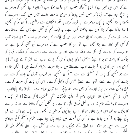
ہے کہ اس میں تکبر ہے) فرمایا ’’کیونکہ غضب اس وقت ہوگا جب انسان اپنے نفس کو دوسرے
پر ترجیح دیتا ہے‘‘۔ فرمایا کہ ’’میں نہیں چاہتا کہ میری جماعت والے آپس میں ایک دوسرے کو
چھوٹا یا بڑا سمجھیں یا ایک دوسرے پر غرور کریں یا نظر استخفاف سے دیکھیں ۔(کسی کو کم سمجھیں
) خدا جانتا ہے کہ بڑا کون ہے یاچھوٹا کون ہے۔ یہ ایک قسم کی تحقیر ہے جس کے اندرحقارت
ہے۔ ڈر ہے کہ یہ حقارت کا بیج بڑھے اور اس کی ہلاکت کا باعث ہو جاوے۔‘‘ (جو اپنے آپ
کو کسی بھی لحاظ سے بڑا سمجھتا ہے تو اس کا مطلب ہے کہ دوسرے کی تحقیر کر رہا ہے اور
دوسرے کو حقارت کی نظر سے دیکھ رہا ہے اور یہ حقارت سے دوسرے کو دیکھنا، فرمایا کہ
ہلاکت کا باعث ہو جاتا ہے) ’’بعض آدمی بڑوں کو مل کر بڑے ادب سے پیش آتے ہیں ‘‘۔(بڑا
آدمی ہو، امیر آدمی ہو تو بڑے ادب سے ملتے ہیں ۔ بڑا عزت احترام کرتے ہیں ) ’’لیکن بڑا وہ
ہے جو مسکین کی بات کو مسکینی سے سنے۔‘‘ (کسی مسکین اور غریب آدمی کی بات کو سنے اور
بڑے آرام سے سنے، توجہ سے سنے) ’’اس کی دلجوئی کرے۔ اس کی بات کی عزت کرے۔
کوئی چڑ کی بات منہ پرنہ لاوے کہ جس سے دکھ پہنچے۔ خدا تعالیٰ فرماتا ہے۔ وَلَا تَنَابَزُوْا بِالْاَلْقَابِ۔
بِئْسَ الْاِ سْمُ الْفُسُوْقُ بَعْدَ الْاِیْمَانِ وَمَنْ لَّمْ یَتُبْ فَاُولٰٓئِکَ ھُمُ الظّٰلِمُوْنَ۔(الحجرات:12) تم ایک د
وسرے کا چِڑ کے نام نہ لو۔ یہ فعل فُسّاق وفُجّار کا ہے۔ جو شخص کسی کو چڑاتا ہے وہ نہ مر ے
گا جبتک وہ خود اسی طرح مبتلانہ ہو گا۔ اپنے بھائیوں کو حقیر نہ سمجھو۔ جب ایک ہی چشمہ سے کُل
پانی پیتے ہو تو کون جانتا ہے کہ کس کی قسمت میں زیادہ پانی پینا ہے۔ مکرم ومعظم کوئی دنیاوی
اصول سے نہیں ہو سکتا۔ خدا تعالیٰ کے نزدیک بڑا وہ ہے جو متقی ہے۔ اِنَّ اَکْرَمَکُمْ عِنْدَ اللّٰہِ