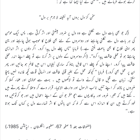
کرتے ہوئے فرماتے ہیں ۔’’ کسی نے کیا اچھا کہا ہے کہ :
سخن کز دل بروں آید نشیند لا جرم بر دل‘‘
(کہ جو بھی بات دل سے نکلتی ہے وہ دل پر ضرور بیٹھتی اور اثر کرتی ہے۔ پس ایک مومن
کی ہر بات دل سے نکلنی چاہئے اور دوسروں کے لئے بھی فلاح کا موجب ہونی چاہئے اور یہی
پھر اپنی فلاح کا بھی باعث بنتی ہے۔) فرمایا ’’پس پہلے دل پیدا کرو۔ اگر دلوں پر اثر اندازی
چاہتے ہو تو عملی طاقت پیدا کرو‘‘۔ (اگر دوسروں کے دلوں پر اثر کرنا ہے تو پہلے اپنے اندر عملی
طاقت پیدا کرو۔ اپنے دل کو پہلے اس قابل بناؤ کہ ساری نیکیاں اس میں قائم ہو جائیں اور پھر
ان پر عمل بھی کرو۔) فرمایا ’’ کیونکہ عمل کے بغیر قولی طاقت اور انسانی قوت کچھ فائدہ نہیں پہنچا
سکتی۔ زبان سے قیل و قال کرنے والے تو لاکھوں ہیں ۔ بہت سے مولوی اور علماء کہلا کر
منبروں پر چڑھ کر اپنے تئیں نائب الرسول اور وارث الانبیاء قرار دے کر وعظ کرتے پھرتے ہیں
۔ کہتے ہیں کہ تکبر، غرور اور بدکاریوں سے بچو مگر جو اُن کے اپنے اعمال ہیں اور جو کرتوتیں وہ
خود کرتے ہیں ان کا اندازہ اس سے کر لو کہ ان باتوں کا اثر تمہارے دل پر کہاں تک ہوتا
ہے۔‘‘
(ملفوظات جلد 1 صفحہ 67، مطبوعہ انگلستان ۔ ایڈیشن 1985ء)