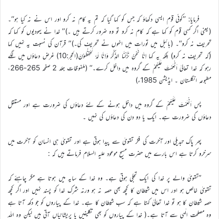
فرمایا: ’’کوئی قوم ایسی دکھاؤ کہ جس کو کہا گیا کہ تم یہ کام نہ کرو اور اس نے نہ کیا ہو‘‘۔
(یعنی اگر کسی قوم کو کہا ہے کہ کام نہ کرو تو وہ ضرور کرتے ہیں ۔)’’ خدا نے یہودیوں کو کہا کہ
تحریف نہ کرو‘‘۔ (بائبل میں تورات میں انہوں نے تحریف کی۔)’’ قرآن کی نسبت یہ نہیں کہا
(کہ تحریف نہ کرو) بلکہ یہ کہا اِنَّا نَحْنُ نَزَّلْنَا الذِّکْرَ وَاِنَّا لَہٗ لَحٰفِظُوْنَ(الحجر:10) غرض دعاؤں میں لگے
رہو کہ خدا تعالیٰ اَنْعَمْتَ عَلَیْھِمْ کے گروہ میں داخل کرے۔‘‘ (ملفوظات جلد 2 صفحہ 265-266،
مطبوعہ انگلستان ۔ ایڈیشن 1985ء)
پس اَنْعَمْتَ عَلَیْھِمْ کے گروہ میں داخل ہونے کے لئے دعاؤں کی ضرورت ہے اور مستقل
دعاؤں کی ضرورت ہے۔ ایک یا دو دن کی دعاؤں کی نہیں ۔
پھر پاک تبدیلی اور آخرت کی فکر تقویٰ سے پیدا ہوتی ہے اور تقویٰ ہی انسان کو آخرت میں
سرخرو کرتا ہے اس بارے میں حضرت مسیح موعود علیہ السلام فرماتے ہیں کہ :
’’تقویٰ والے پر خدا کی ایک تجلی ہوتی ہے۔ وہ خدا کے سایہ میں ہوتا ہے مگر چاہئے کہ
تقویٰ خالص ہو اور اس میں شیطان کا کچھ بھی حصہ نہ ہو ورنہ شرک خدا کو پسند نہیں اور اگر کچھ
حصہ شیطان کا ہو تو خدا تعالیٰ کہتا ہے کہ سب شیطان کا ہے۔ خدا کے پیاروں کو جو دکھ آتا ہے
وہ مصلحت الٰہی سے آتا ہے۔( خدا کے پیاروں کو بھی تکلیفیں یا پریشانیاں آتی ہیں لیکن وہ اللہ