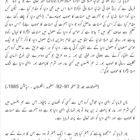
فرمایا کہ: رَبَّنَآ اٰتِنَا فِی الدُّنْیَا حَسَنَۃً وَّفِی الْاٰخِرَۃِ حَسَنَۃً(البقرۃ:202) اللہ تعالیٰ نے جو یہ دعا تعلیم
فرمائی ہے کہ رَبَّنَآ اٰتِنَا فِی الدُّنْیَا حَسَنَۃً وَّفِی الْاٰخِرَۃِ حَسَنَۃً اس میں بھی دنیا کو مقدم کیا ہے۔ لیکن کس
دنیا کو؟ حَسَنَۃُ الدُّنْیَا کو، جو آخرت میں حسنات کا موجب ہوجاوے‘‘۔ (ایسی دنیا کو پہلے رکھا ہے،
مقدم کیا ہے کہ اس کی حسنات حاصل کرو جو دنیا آخرت کی حسنات کا موجب بنے) ’’اس دعا کی
تعلیم سے صاف سمجھ میں آ جاتا ہے کہ مومن کو دنیا کے حصول میں حَسناتُ الآخرۃ کا خیال رکھنا
چاہئے اور ساتھ ہی حَسَنَۃُ الدُّنْیَا کے لفظ میں ان تمام بہترین ذرائع حصول دنیا کا ذکر آ گیا جو ایک
مومن مسلمان کو حصول دنیا کے لئے اختیار کرنی چاہئے۔ دنیا کو ہر ایسے طریق سے حاصل کرو جس
کے اختیار کرنے سے بھلائی اور خوبی ہی ہو۔ نہ وہ طریق جو کسی دوسرے بنی نوع انسان کی
تکلیف رسائی کا موجب ہو۔ نہ ہم جنسوں میں کسی عار اور شرم کاباعث ہو۔ ایسی دنیا بے شک
حسنۃ لآخرۃ کا موجب ہوگی‘‘۔
(ملفوظات جلد 2 صفحہ 91-92، مطبوعہ انگلستان ۔ ایڈیشن 1985ء)
پس فرمایا کہ ایسی دنیا تلاش کرو جس سے کسی کو نقصان نہ پہنچاؤ۔ جس سے ہم جنسوں میں
کسی شرم اور عار کا باعث نہ بن جاؤ تو پھر تمہاری ایسی دنیا جو ہے وہ آخرت کے لئے حسنات
کا موجب ہے اور ایسی دنیا کو اللہ تعالیٰ نے پسند فرمایا ہے۔
پھر فرمایا کہ ’’سمجھنا چاہئے کہ جہنم کیا چیز ہے ؟ ایک جہنم تو وہ ہے جس کا مرنے کے بعد