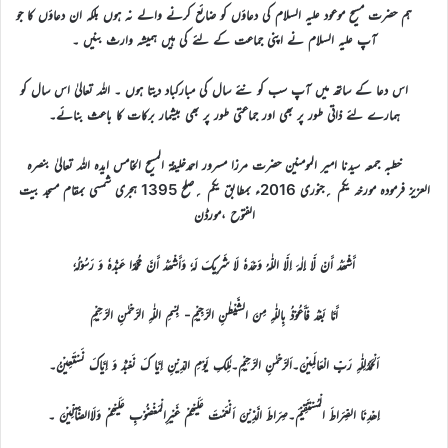
ہم حضرت مسیح موعود علیہ السلام کی دعاؤں کو ضائع کرنے والے نہ ہوں بلکہ ان دعاؤں کا جو
آپ علیہ السلام نے اپنی جماعت کے لئے کی ہیں ہمیشہ وارث بنیں ۔
اس دعا کے ساتھ میں آپ سب کو نئے سال کی مبارکباد دیتا ہوں ۔ اللہ تعالیٰ اس سال کو
ہمارے لئے ذاتی طور پر بھی اور جماعتی طور پر بھی بیشمار برکات کا باعث بنائے۔
خطبہ جمعہ سیدنا امیر المومنین حضرت مرزا مسرور احمدخلیفۃ المسیح الخامس ایدہ اللہ تعالیٰ بنصرہ
العزیز فرمودہ مورخہ یکم ؍جنوری 2016ء بمطابق یکم ؍صلح 1395 ہجری شمسی بمقام مسجد بیت
الفتوح ،مورڈن
أَشْھَدُ أَنْ لَّا إِلٰہَ اِلَّا اللّٰہُ وَحْدَہٗ لَا شَرِیکَ لَہٗ وَأَشْھَدُ أَنَّ مُحَمَّدًا عَبْدُہٗ وَ رَسُوْلُہٗ
أَمَّا بَعْدُ فَأَعُوْذُ بِاللّٰہِ مِنَ الشَّیْطٰنِ الرَّجِیْمِ- بِسْمِ اللّٰہِ الرَّحْمٰنِ الرَّحِیْمِ
اَلْحَمْدُلِلّٰہِ رَبِّ الْعَالَمِیْنَ۔اَلرَّحْمٰنِ الرَّحِیْمِ۔مٰلِکِ یَوْمِ الدِّیْنِ اِیَّا کَ نَعْبُدُ وَ اِیَّاکَ نَسْتَعِیْنُ۔
اِھْدِنَا الصِّرَاطَ الْمُسْتَقِیْمَ۔صِرَاطَ الَّذِیْنَ اَنْعَمْتَ عَلَیْھِمْ غَیْرِالْمَغْضُوْبِ عَلَیْھِمْ وَلَاالضَّآلِّیْنَ ۔