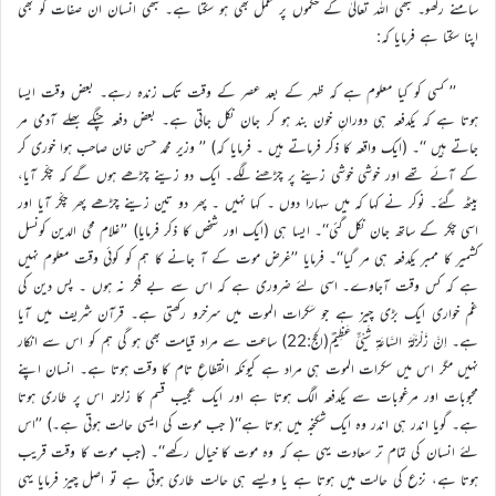
سامنے رکھو۔ تبھی اللہ تعالیٰ کے حکموں پر عمل بھی ہو سکتا ہے۔ تبھی انسان ان صفات کو بھی
اپنا سکتا ہے فرمایا کہ:
’’ کسی کو کیا معلوم ہے کہ ظہر کے بعد عصر کے وقت تک زندہ رہے۔ بعض وقت ایسا
ہوتا ہے کہ یکدفعہ ہی دورانِ خون بند ہو کر جان نکل جاتی ہے۔ بعض دفعہ چنگے بھلے آدمی مر
جاتے ہیں ‘‘۔ (ایک واقعہ کا ذکر فرماتے ہیں ۔ فرمایا کہ) ’’ وزیر محمد حسن خان صاحب ہوا خوری کر
کے آئے تھے اور خوشی خوشی زینے پر چڑھنے لگے۔ ایک دو زینے چڑھے ہوں گے کہ چکّر آیا،
بیٹھ گئے۔ نوکر نے کہا کہ میں سہارا دوں ۔ کہا نہیں ۔ پھر دو تین زینے چڑھے پھر چکّر آیا اور
اسی چکر کے ساتھ جان نکل گئی‘‘۔ ایسا ہی (ایک اور شخص کا ذکر فرمایا) ’’غلام محی الدین کونسل
کشمیر کا ممبر یکدفعہ ہی مر گیا‘‘۔ فرمایا ’’غرض موت کے آ جانے کا ہم کو کوئی وقت معلوم نہیں
ہے کہ کس وقت آجاوے۔ اسی لئے ضروری ہے کہ اس سے بے فکر نہ ہوں ۔ پس دین کی
غم خواری ایک بڑی چیز ہے جو سَکرات الموت میں سرخرو رکھتی ہے۔ قرآن شریف میں آیا
ہے۔ اِنَّ زَلْزَلَۃَ السَّاعَۃِ شَيْئٌ عَظِیْمٌ(الحج:22) ساعت سے مراد قیامت بھی ہو گی ہم کو اس سے انکار
نہیں مگر اس میں سکرات الموت ہی مراد ہے کیونکہ انقطاعِ تام کا وقت ہوتا ہے۔ انسان اپنے
محبوبات اور مرغوبات سے یکدفعہ الگ ہوتا ہے اور ایک عجیب قسم کا زلزلہ اس پر طاری ہوتا
ہے۔ گویا اندر ہی اندر وہ ایک شکنجہ میں ہوتا ہے‘‘( جب موت کی ایسی حالت ہوتی ہے۔) ’’اس
لئے انسان کی تمام تر سعادت یہی ہے کہ وہ موت کا خیال رکھے‘‘۔ (جب موت کا وقت قریب
ہوتا ہے، نزع کی حالت میں ہوتا ہے یا ویسے ہی حالت طاری ہوتی ہے تو اصل چیز فرمایا یہی