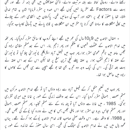
رکھنے والے، روحانی لحاظ سے بلند مرتبت والے، ذہنی صلاحیتوں میں بھی بڑھ کر تھے اور بھی
بہت سے Factors تھے مگر پتہ نہیں کیوں مجھے اس عہدہ پر مقرر فرمایا؟ شاید یہ تمام خدائی
منشاء تھا یا حضورؒ کا مجھ پر اعتماد اور آپ کی دعائیں تھی۔ پاکستان میں انتظامی امور کے چلانے
میں کافی مشکلات کا سامنا بھی کرنا پڑا مگر مَیں ان مشکلات پر قابو پانے میں بآسانی کامیاب ہوگیا۔
٭ اطفال الاحمدیہ میں 9یا10سال کی عمر میں مجھے اپنے گروپ کا سائق مقرر کردیاگیا۔ پھر محلّہ
میں خدام الاحمدیہ کے مختلف شعبوں کا منتظم اور پھر زعیم بنا۔ اس کے بعدمہتمم مقامی ربوہ کی
مجلس عاملہ میں ناظم عمومی مقرر ہوا۔پھر جب مَیں فیصل آباد ایگریکلچر یونیورسٹی چلا گیا تو یونیورسٹی
کے حلقہ کا زعیم منتخب ہوا۔ یہ حلقہ پہلے نچلی ترین سطح پر تھا لیکن اس کے بعد اس حلقہ نے
بہت جلد ترقی کی۔ اس کی ایک وجہ وہ تجربہ بھی تھا جو مجھے بچپن سے ہی مجلس کے کاموں کا
ربوہ میں حاصل ہوا تھا۔
پھر جب مَیں تعلیم مکمل کر کے فیصل آباد سے ربوہ واپس آیا تو مجھے خدام الاحمدیہ مرکزیہ میں
مہتمم صحت ِ جسمانی مقرر کردیا گیا۔ اس کے بعد واقف زندگی کے طور پر غانا میں میری تقرری
ہوگئی۔ 1985 ء میں غانا سے واپس آیا تو چند ماہ کے لئے مہتمم تجنید، پھر مہتمم صحت ِجسمانی
اور پھر مہتمم مجالسِ بیرو ن مقرر ہوا اور پہلی مجلس جس کا مَیں نے دورہ کیا یُوکے کی مجلس تھی۔
یہ 1988ء کا واقعہ ہے۔ اس وقت صفی صاحب قائد خدام الاحمدیہ یُوکے ہوا کرتے تھے۔ یہاں
محمود ہال میں مَیں نے خدام الاحمدیہ کی میٹنگ کی تھی۔ اسی سال حضورؒ کے نمائندہ کے طور پر