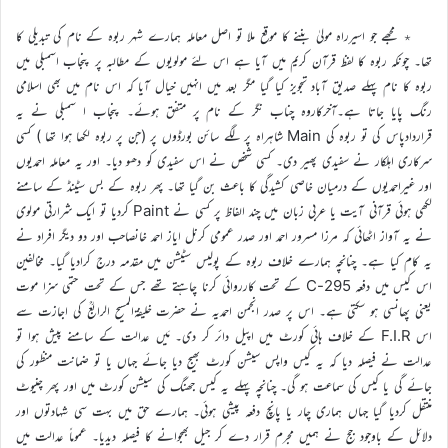
٭ مجھے جو اسیرراہ مولیٰ بننے کا موقع ملا تو اصل معاملہ ہمارے شہر ربوہ کے نام کی تبدیلی کا
تھا۔ چونکہ ربوہ کا لفظ قرآن کریم میں آیا ہے اس لئے مولویوں کے مطالبہ پر پنجاب اسمبلی میں
ربوہ کا نام پہلے صدیق آباد تجویز کیا گیا مگر بعد میں انہیں خیال آیا کہ اس نام میں بھی اسلامی
رنگ پایا جاتا ہے۔آخرکاروہ چناب نگر کے نام پر متفق ہوئے۔ پنجاب ا سمبلی نے یہ
قراردادپاس کی تو ربوہ کی Main شاہراہ پر لگے سائن بورڈوں پر (جن پر ربوہ لکھا ہوا تھا ) کسی
سرکاری اہلکار نے سفیدی پھیر دی۔ کسی شخص نے اس سفیدی کو دھو دیا۔ اور یہ معاملہ احمدیوں
اور غیراحمدیوں کے درمیان خاصی کشیدگی کا باعث بن گیا تھا۔ پھر ربوہ کے بس سٹینڈ کے سامنے
لکھی ہوئی قرآنی آیت یا عربی زبان میں چند الفاظ پر کسی نے Paint کردیا تو ایک شرارتی مولوی
نے یہ آواز اٹھائی کہ مرزا مسرور احمد اور صدر عمومی کرنل ایاز احمد خانصاحب اور دو دیگر افراد نے
یہ کام کیا ہے۔ چنانچہ ہمارے خلاف ربوہ کے پولیس سٹیشن میں مقدمہ درج کرادیا گیا۔ مخالفین
اس کیس میں دفعہ 295-C کے تحت کارروائی کرنا چاہتے تھے جس کے تحت حتمی سزا موت
یعنی پھانسی ہو سکتی ہے۔ اس پر صدر انجمن احمدیہ نے حضرت خلیفۃالمسیح الرابعؒ کی اجازت سے
اس F.I.R کے خلاف ہائی کورٹ میں اپیل دائر کر دی۔ مَیں عدالت کے سامنے پیش ہوا تو
عدالت نے فیصلہ دیا کہ یہ کیس واپس سیشن کورٹ بھیج دیا جائے جہاں یا تو ضمانت منظور کی
جائے گی یا کیس کی سماعت ہو گی۔ چنانچہ پہلے یہ کیس جھنگ کی سیشن کورٹ میں اور پھر چنیوٹ
منتقل کردیا گیا جہاں ہماری چار یا پانچ دفعہ پیشی ہوئی۔ ہمارے حق میں بہت سی شہادتوں اور
دلائل کے باوجود جج نے ہمیں مجرم قرار دے کر جیل بھجوانے کا فیصلہ دیدیا۔ عموماً عدالت میں