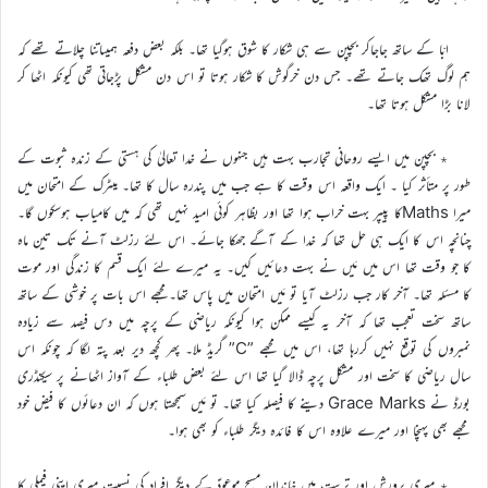
ابّا کے ساتھ جاجاکر بچپن سے ہی شکار کا شوق ہوگیا تھا۔ بلکہ بعض دفعہ ہمیںاتنا چلاتے تھے کہ
ہم لوگ تھک جاتے تھے۔ جس دن خرگوش کا شکار ہوتا تو اس دن مشکل پڑجاتی تھی کیونکہ اٹھا کر
لانا بڑا مشکل ہوتا تھا۔
٭ بچپن میں ایسے روحانی تجارب بہت ہیں جنہوں نے خدا تعالیٰ کی ہستی کے زندہ ثبوت کے
طور پر متأثر کیا ۔ ایک واقعہ اس وقت کا ہے جب میں پندرہ سال کا تھا۔ میٹرک کے امتحان میں
میرا Mathsکا پیپر بہت خراب ہوا تھا اور بظاہر کوئی امید نہیں تھی کہ میں کامیاب ہوسکوں گا۔
چنانچہ اس کا ایک ہی حل تھا کہ خدا کے آگے جھکا جائے۔ اس لئے رزلٹ آنے تک تین ماہ
کا جو وقت تھا اس میں مَیں نے بہت دعائیں کیں۔ یہ میرے لئے ایک قسم کا زندگی اور موت
کا مسئلہ تھا۔ آخر کار جب رزلٹ آیا تو مَیں امتحان میں پاس تھا۔مجھے اس بات پر خوشی کے ساتھ
ساتھ سخت تعجب تھا کہ آخر یہ کیسے ممکن ہوا کیونکہ ریاضی کے پرچہ میں دس فیصد سے زیادہ
نمبروں کی توقع نہیں کررہا تھا، اس میں مجھے ـ”C” گریڈ ملا۔ پھر کچھ دیر بعد پتہ لگا کہ چونکہ اس
سال ریاضی کا سخت اور مشکل پرچہ ڈالا گیا تھا اس لئے بعض طلباء کے آواز اٹھانے پر سیکنڈری
بورڈ نے Grace Marks دینے کا فیصلہ کیا تھا۔ تو مَیں سمجھتا ہوں کہ ان دعائوں کا فیض خود
مجھے بھی پہنچا اور میرے علاوہ اس کا فائدہ دیگر طلباء کو بھی ہوا۔
٭ میری پرورش اور تربیت میں خاندان مسیح موعودؑ کے دیگر افراد کی نسبت میری اپنی فیملی کا