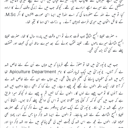
بھی مَیں اچھے نمبروں سے کامیاب ہوگیا۔ میرے خیال میں اس کے پیچھے میری دعائیں اور
مستقبل کے لئے میرے اچھے ارادے ہی تھے۔ کیونکہ جب مَیں نے زندگی وقف کرنے کا ارادہ
کیا تو مَیں نے اللہ کے حضوردعا کی کہ اے اللہ! مَیں ایسا اسی صورت میںکروں گا اگر M.Sc.
کے فائنل امتحان میں میری فرسٹ ڈویژن آئے۔ یہ رزلٹ اسی دعا کا نتیجہ تھا۔
٭ حضرت خلیفۃ المسیح الثانیؓ جب فوت ہوئے تو اس وقت مَیں پندرہ سال کا تھا۔ حضرت خلیفۃ
المسیح الثالثؒ میرے ماموں تھے۔ خلیفہ منتخب ہونے کے بعد میرے ساتھ اُن کی محبت اور شفقت
پہلے سے کئی گُنا بڑھ گئی تھی۔
جب مَیں یونیورسٹی میں تھا تو حضورؒ نے مجھے فرمایا کہ میں وہاں سے اُن کے لئے خالص شہد
لے کر آؤں۔ یونیورسٹی میں ایک ڈیپارٹمنٹ کا نام Apiculture Department تھا
جس میں شہد کی مکھیاں پالنے کی تعلیم دی جاتی تھی۔ میں وہاں سے ان کے لئے خالص شہد لے
کر آتا تھا۔ ایک دفعہ انہوں نے مجھے کچھ پیسے دیئے۔ مَیں نے کہا کہ ابھی رہنے دیںجب مَیں شہد
لے آئوں گا تو تب پیسے لے لوں گا۔ انہوں نے کہا نہیں تم یہ پیسے لے لو کیونکہ میرا طریق
ہے کہ جب میں کسی کو کہہ کر کوئی چیز منگواتا ہوں تو اس کی ادائیگی پہلے کرتا ہوں۔ اتفاقاً اُس
مرتبہ مجھے شہد نہ مل سکا۔ یونیورسٹی کے ایک احمدی پروفیسر سے مَیں نے ذکر کیا کہ مجھے حضرت
خلیفۃ المسیح الثالث کے لئے شہد چاہئے۔ تو انہوں نے ایسا شہد لاکر دیا جس کے اندر چھتہ بھی
موجود تھا۔ انہوں نے مجھ سے اس شہد کی قیمت نہیں لی تھی چنانچہ میں نے وہ شہد لاکر دیا اور