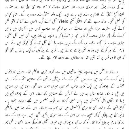
اُن کی وفات ہوئی۔ پھر مولوی قدرت اللہ سنوری صاحبؓ کا آنا جانا بھی کافی تھا۔ وہ حضرت
خلیفۃالمسیح الثانیؓ کے فارم پر سندھ میں رہے ہیں۔ ایک دفعہ حضورؓ سندھ دورہ پر گئے۔ شاید کپاس
کی فصل تھی۔ دیکھ رہے تھے کہ ایکڑکی کتنی Yield نکل آئے گی۔ اِنہوں نے کہا کہ اتنی نکل
آئے گی۔ حضرت مرزا بشیر احمد صاحبؓ اور عبدالرحیم درد صاحب آپس میں انگریزی میں باتیں
کرنے لگے (کہ مولوی صاحب کو شاید سمجھ نہ آئے) کہ یہ ایسے ہی کہتے ہیں، اتنی نہیں نکل سکتی۔
مولوی صاحب تو سمجھتے تھے، وہ کہنے لگے میاں صاحب! اتنی نکل آئے گی کیونکہ مَیں نے اس
فارم کے ہر کونے میں دو دو نفل پڑھے ہوئے ہیں۔ تو پرانے بزرگوں کی ایک بات یہ بھی تھی
کہ ان کا دعائوں پر اتنا یقین تھا اور دعائوں سے بہت کام لیتے تھے۔
٭ زمانۂ طالبعلمی میں مَیںاپنے تمام ساتھیوں میں سے کمزور ترین طالبعلم تھا۔ دسویں کا امتحان
پاس کرنے کے بعد میں نے مزید تعلیم کے لئے میڈیکل سائنس کے مضامین منتخب کئے۔ اس
حقیقت کے باوجود کہ میں ایک کمزور طالب علم ہوں میری ہمّت بلند تھی۔ البتہ مَیں ان مضامین
میں چل نہ سکا۔ لہٰذادو سال بعد میں نے آرٹس کے مضامین رکھ لئے۔ اِس کے باوجود بھی مَیں
بورڈ کا امتحان پہلی کوشش میں پاس نہیں کرسکا اور ایک مضمون میں مجھے دوبارہ بیٹھنا پڑا۔
گریجوایشن کے وقت بھی دوسری کوشش میں ہی کامیاب ہوسکا۔ اس کے بعد مَیں ایگریکلچر
یونیورسٹی میں چلاگیا کیونکہ بچپن سے ہی اس کے ساتھ میری دلچسپی تھی۔ مَیں اپنے ابّا کے ساتھ
زرعی فارم پر جایا کرتا تھا۔ گو کہ زرعی یونیورسٹی میں میری تعلیمی کارکردگی بہت اچھی نہ تھی پھر