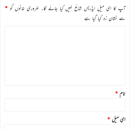
آپ کا ای میل ایڈریس شائع نہیں کیا جائے گا۔
ضروری خانوں کو
*
سے نشان زد کیا گیا ہے
ت
ب
ص
ر
ہ
*
نام
*
ای میل
*