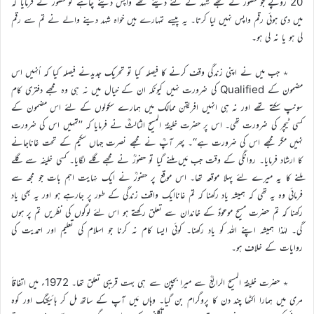
20 روپے جو حضورؒ نے مجھے شہد کے لئے دیئے تھے واپس دینے چاہے تو حضورؒ نے فرمایا کہ
میں دی ہوئی رقم واپس نہیں لیا کرتا۔ یہ پیسے تمہارے ہیں خواہ شہد دینے والے نے تم سے رقم
لی ہو یا نہ لی ہو۔
٭ جب میں نے اپنی زندگی وقف کرنے کا فیصلہ کیا تو تحریک جدیدنے فیصلہ کیا کہ اُنہیں اس
مضمون کے Qualified کی ضرورت نہیں کیونکہ ان کے خیال میں نہ ہی وہ مجھے دفتری کام
سونپ سکتے تھے اور نہ ہی انہیں افریقن ممالک میں ہمارے سکولوں کے لئے اس مضمون کے
کسی ٹیچر کی ضرورت تھی۔ اس پر حضرت خلیفۃ المسیح الثالثؒ نے فرمایا کہ ’’تمہیں اس کی ضرورت
نہیں مگر مجھے اس کی ضرورت ہے‘‘۔ پھر آپؒ نے مجھے نصرت جہاں سکیم کے تحت غاناجانے
کا ارشاد فرمایا۔ روانگی کے وقت جب مَیں ملنے گیا تو حضورؒ نے مجھے گلے لگایا۔ کسی خلیفہ سے گلے
ملنے کا یہ میرے لئے پہلا موقعہ تھا۔ اس موقع پر حضورؒ نے ایک نہایت اہم بات جو مجھ سے
فرمائی وہ یہ تھی کہ ہمیشہ یاد رکھنا کہ تم غاناایک واقف زندگی کے طور پر جارہے ہو اور یہ بھی یاد
رکھنا کہ تم حضرت مسیح موعودؑ کے خاندان سے تعلق رکھتے ہو اس لئے لوگوں کی نظریں تم پر ہوں
گی۔ لہٰذا ہمیشہ اپنے اللہ کو یاد رکھنا۔ کوئی ایسا کام نہ کرنا جو اسلام کی تعلیم اور احمدیت کی
روایات کے خلاف ہو۔
٭ حضرت خلیفۃ المسیح الرابعؒ سے میرا بچپن سے ہی بہت قریبی تعلق تھا۔ 1972ء میں اتفاقاً
مری میں ہمارا اکٹھا چند دن کا پروگرام بن گیا۔ وہاں مَیں آپ کے ساتھ مل کر ہائیکنگ اور کوہ