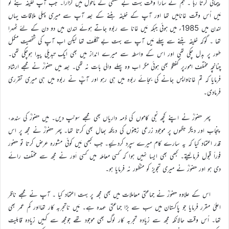
پیمائی کرتا رہا ۔ ہم نے سارا وقت بہت بے تکلفی کے ماحول میں گزارا۔ جب آپ خلیفہ بنے تو
مَیں اُس وقت غانامیں تھا اور آپ کے خلیفہ بننے کے بعد آپ سے میری پہلی ملاقات یہاں
لندن میں 1985ء میں ہوئی جبکہ مَیں غانا سے ربوہ جاتے ہوئے لندن میں دو دن کے لئے ٹھہرا
تھا ۔ گوکہ خلیفہ بننے سے پہلے مَیں آپ سے بہت بے تکلّف تھا لیکن اب آپ کی شخصیت مکمل
طور پر بدل چکی تھی اور اس کے واسطہ سے میرے انداز میں بھی ایک تبدیلی پیدا ہوچکی تھی۔
چنانچہ مختلف امورپر گفتگو بھی ہوئی مگر اب وہ پہلے والی بات نہ تھی۔ بعد میں حضورؒ نے مجھے ارشاد
فرمایا کہ تم غاناواپس جانے کی بجائے ربوہ میں ہی رہو اور آپؒ نے ربوہ میں ہی میری تقرری
فرمادی۔
پھر حضورؒ نے اپنے کچھ نجی کاموں کی ذمہ داریاں بھی مجھے سونپ دیں۔ میں حضورؒ کی سندھ،
پنجاب اور دیگر جگہوں پر موجود زرعی زمینوں کی دیکھ بھال بھی کرتا تھا۔ پھر حضورؒ نے مجھ پر اس
قدر اعتماد کیا کہ یہ سارے کام میرے سپرد کردئیے۔ جب کبھی مَیں کوئی مشورہ عرض کرتا تو حضور
فوراً قبول فرمالیتے۔ کبھی بھی ایسا نہیں ہوا کہ کسی معاملہ میں کسی اَور نے مجھ سے مختلف رائے
دی ہو اور حضورؒ نے میری تجویز کو منظور نہ فرمایا ہو۔
اس کے علاوہ حضورؒ نے جماعتی معاملات میں بھی مجھ پر بہت اعتماد کیا ۔ آپ نے مجھے ناظر
اعلیٰ مقرر فرمایا جو پاکستان میں سب سے بڑا جماعتی عہدہ ہے۔ مَیں ناتجربہ کار تھااور کم عمر بھی
تھا۔ اُس وقت حالانکہ مجھ سے زیادہ تجربہ کار لوگ بھی موجود تھے جومجھ سے کہیں زیادہ قابلیت