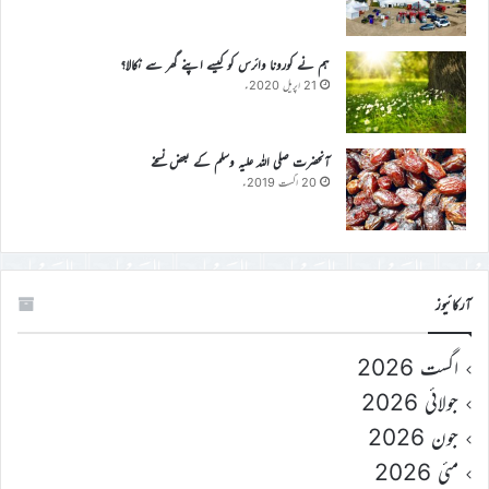
ہم نے کورونا وائرس کو کیسے اپنے گھر سے نکالا؟
21 اپریل 2020ء
آنحضرت صلی اللہ علیہ وسلم کے بعض نسخے
20 اگست 2019ء
آرکائیوز
اگست 2026
جولائی 2026
جون 2026
مئی 2026