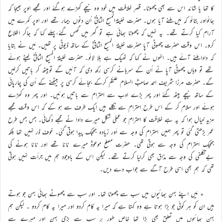
کا تھا یا شائد اس سے بھی چھوٹا۔ قصرِ خلافت میں خود وہ نیچے کھڑے ہوگئے اور مجھے اوپر بھیجا کہ
جائواور بتائو کہ مَیں ملنے آیا ہوں۔ حضرت خلیفۃالمسیح الثانیؓ اُن دنوں بیمار تھے اور اوپر کمرے میں
آرام کیا کرتے تھے۔ یہ نہیں کہ چھوٹا بھائی ہے تو گھر میں گھس گئے،پہلے کہا کہ جاکر اطلاع
کرو۔ اس وقت حضرت چھوٹی آپا حضرت خلیفۃ المسیح الثانیؓ کے ساتھ ڈیوٹی پر تھیں۔ مَیں نے بتایا
کہ دادا ملنے آئے ہیں۔ انہوں نے کہا کہ ٹھیک ہے بلا لائو۔ حضرت خلیفۃ المسیح الثانیؓ لیٹے ہوئے
تھے تو وہاں چھوٹی آپا نے اُن کے سرہانے کرسی رکھ دی کہ آئیں گے توبیٹھ کر باتیں کرلیں
گے۔ حضرت مرزا شریف احمد صاحبؓ السلام علیکم کرکے بجائے کرسی پر بیٹھنے کے اُن کی چارپائی
کے ساتھ نیچے بیٹھ گئے اور پھر بڑے ادب سے احترام سے باتیں ہوئیں۔ اور پھر وہ کھڑے
ہوئے اور سلام کر کے اس طرح احترام سے نکلے ہیں ایک طرف سے ہو کے کہ اس وقت مجھے
مزید خیال ہوا کہ یہ ہے خلافت کا احترام جو عملی شکل میرے دادا نے مجھے دکھائی۔ جس جس طرح
عمر بڑھتی گئی تو پھر ہمیں احترام کی وجہ سے اَور زیادہ جھجک پیدا ہوتی گئی۔ خوف ڈر نہیں تھا بلکہ
جھجک احترام کی وجہ سے ہوتی تھی۔ حضرت مصلح موعودؓ میرے نانا تھے اور نانا ہونے کی
بےتکلّفی کی وجہ سے مذاق بھی کرلیا کرتے تھے۔ لیکن اس کے باوجود ہم میں جرأت نہیں ہوتی
تھی کہ ہم بھی اسی طرح آگے سے جواب دے دیں۔
٭ مَیں اپنے بہن بھائیوں میں سب سے چھوٹا تھا۔ اور سب سے چھوٹے بھائی بہن جو ہوتے
ہیں ان کو ہر کوئی جو بڑا ہوتا ہے وہ کہتا ہے کہ میرا یہ کام کردو اور میرا یہ کام کردو ۔ لیکن ہم
بہن بھائیوں میں تعلق بھی بڑا تھا خاص طور پر سب سے بڑی بہن اور میرے سے