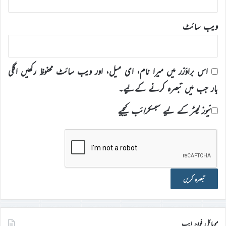
ویب‌ سائٹ
اس براؤزر میں میرا نام، ای میل، اور ویب سائٹ محفوظ رکھیں اگلی
بار جب میں تبصرہ کرنے کےلیے۔
نیوز لیٹر کے لیے سبسکرائب کیجیے
موبائل فون ایپ