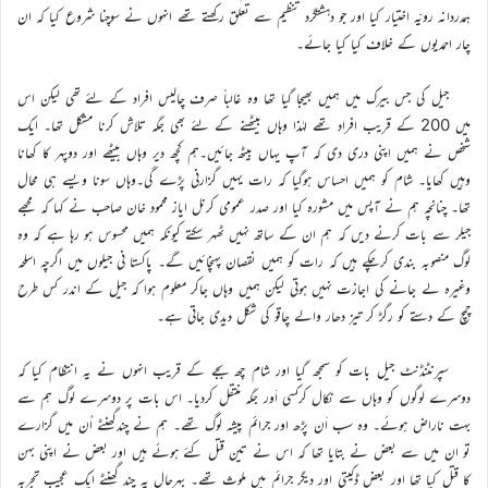
ہمدردانہ رویّہ اختیار کیا اور جو دہشتگرد تنظیم سے تعلق رکھتے تھے انہوں نے سوچنا شروع کیا کہ ان
چار احمدیوں کے خلاف کیا کیا جائے۔
جیل کی جس بیرک میں ہمیں بھیجا گیا تھا وہ غالباً صرف چالیس افراد کے لئے تھی لیکن اس
میں 200 کے قریب افراد تھے لہٰذا وہاں بیٹھنے کے لئے بھی جگہ تلاش کرنا مشکل تھا۔ ایک
شخص نے ہمیں اپنی دری دی کہ آپ یہاں بیٹھ جائیں۔ہم کچھ دیر وہاں بیٹھے اور دوپہر کا کھانا
وہیں کھایا۔ شام کو ہمیں احساس ہوگیا کہ رات یہیں گزارنی پڑے گی۔وہاں سونا ویسے ہی محال
تھا۔ چنانچہ ہم نے آپس میں مشورہ کیا اور صدر عمومی کرنل ایاز محمود خان صاحب نے کہا کہ مجھے
جیلر سے بات کرنے دیں کہ ہم ان کے ساتھ نہیں ٹھہر سکتے کیونکہ ہمیں محسوس ہو رہا ہے کہ وہ
لوگ منصوبہ بندی کرچکے ہیں کہ رات کو ہمیں نقصان پہنچائیں گے۔ پاکستا نی جیلوں میں اگرچہ اسلحہ
وغیرہ لے جانے کی اجازت نہیں ہوتی لیکن ہمیں وہاں جاکر معلوم ہوا کہ جیل کے اندر کس طرح
چمچ کے دستے کو رگڑ کر تیز دھار والے چاقو کی شکل دیدی جاتی ہے۔
سپرنٹنڈنٹ جیل بات کو سمجھ گیا اور شام چھ بجے کے قریب انہوں نے یہ انتظام کیا کہ
دوسرے لوگوں کو وہاں سے نکال کرکسی اَور جگہ منتقل کردیا۔ اس بات پر دوسرے لوگ ہم سے
بہت ناراض ہوئے۔ وہ سب اَن پڑھ اور جرائم پیشہ لوگ تھے۔ ہم نے چندگھنٹے اُن میں گزارے
تو ان میں سے بعض نے بتایا تھا کہ اس نے تین قتل کئے ہوئے ہیں اور بعض نے اپنی بہن
کا قتل کیا تھا اور بعض ڈکیتی اور دیگر جرائم میں ملوث تھے۔ بہرحال یہ چند گھنٹے ایک عجیب تجربہ