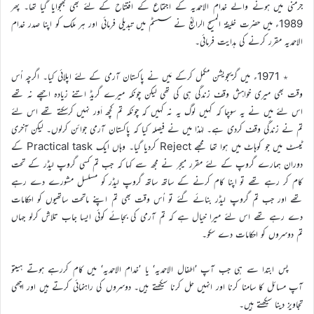
جرمنی میں ہونے والے خدام الاحمدیہ کے اجتماع کے افتتاح کے لئے بھی بھجوایا گیا تھا۔ پھر
1989ء میں حضرت خلیفۃ المسیح الرابعؒ نے سسٹم میں تبدیلی فرمائی اور ہر ملک کو اپنا صدر خدام
الاحمدیہ مقرر کرنے کی ہدایت فرمائی۔
٭ 1971ء میں گریجویشن مکمل کرکے مَیں نے پاکستان آرمی کے لئے اپلائی کیا۔ اگرچہ اُس
وقت بھی میری خواہش وقف زندگی ہی کی تھی لیکن چونکہ میرے گریڈ اتنے زیادہ اچھے نہ تھے
اس لئے میں نے یہ سوچا کہ کہیں لوگ یہ نہ کہیں کہ چونکہ تم کچھ اَور نہیں کرسکتے تھے اس لئے
تم نے زندگی وقف کردی ہے۔ لہٰذا میں نے فیصلہ کیا کہ پاکستان آرمی جوائن کرلوں۔ لیکن آخری
ٹیسٹ میں جو کوہاٹ میں ہوا تھا مجھے Reject کردیا گیا۔ وہاں ایک Practical task کے
دوران ہمارے گروپ کے لئے مقرر میجر نے مجھ سے کہا کہ جب تم کسی گروپ لیڈر کے تحت
کام کر رہے تھے تو اپنا کام کرنے کے ساتھ ساتھ گروپ لیڈر کو مسلسل مشورے دے رہے
تھے اور جب تم گروپ لیڈر بنائے گئے تو اُس وقت بھی تم اپنے ماتحت ساتھیوں کو احکامات
دے رہے تھے اس لئے میرا خیال ہے کہ تم آرمی کی بجائے کوئی ایسا جاب تلاش کرلو جہاں
تم دوسروں کو احکامات دے سکو۔
پس ابتدا سے ہی جب آپ ’اطفال الاحمدیہ‘ یا ’خدام الاحمدیہ‘ میں کام کررہے ہوتے ہیںتو
آپ مسائل کا سامنا کرنا اور انہیں حل کرنا سیکھتے ہیں۔ دوسروں کی راہنمائی کرتے ہیں اور اچھی
تجاویز دینا سیکھتے ہیں۔