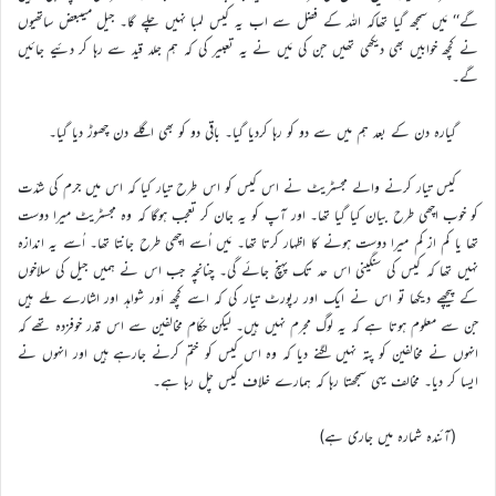
گے‘‘ مَیں سمجھ گیا تھاکہ اللہ کے فضل سے اب یہ کیس لمبا نہیں چلے گا۔ جیل میںبعض ساتھیوں
نے کچھ خوابیں بھی دیکھی تھیں جن کی مَیں نے یہ تعبیر کی کہ ہم جلد قید سے رہا کر دئیے جائیں
گے۔
گیارہ دن کے بعد ہم میں سے دو کو رہا کردیا گیا۔ باقی دو کو بھی اگلے دن چھوڑ دیا گیا۔
کیس تیار کرنے والے مجسٹریٹ نے اس کیس کو اس طرح تیار کیا کہ اس میں جرم کی شدّت
کو خوب اچھی طرح بیان کیا گیا تھا۔ اور آپ کو یہ جان کر تعجب ہوگا کہ وہ مجسٹریٹ میرا دوست
تھا یا کم از کم میرا دوست ہونے کا اظہار کرتا تھا۔ مَیں اُسے اچھی طرح جانتا تھا۔ اُسے یہ اندازہ
نہیں تھا کہ کیس کی سنگینی اس حد تک پہنچ جائے گی۔ چنانچہ جب اس نے ہمیں جیل کی سلاخوں
کے پیچھے دیکھا تو اس نے ایک اور رپورٹ تیار کی کہ اسے کچھ اَور شواہد اور اشارے ملے ہیں
جن سے معلوم ہوتا ہے کہ یہ لوگ مجرم نہیں ہیں۔ لیکن حکّام مخالفین سے اس قدر خوفزدہ تھے کہ
انہوں نے مخالفین کو پتہ نہیں لگنے دیا کہ وہ اس کیس کو ختم کرنے جارہے ہیں اور انہوں نے
ایسا کر دیا۔ مخالف یہی سمجھتا رہا کہ ہمارے خلاف کیس چل رہا ہے۔
(آئندہ شمارہ میں جاری ہے)