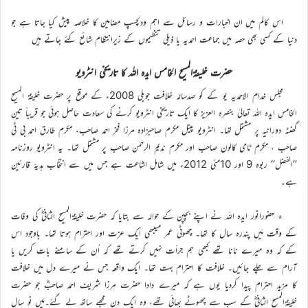
اس کالم میں ان اخبارات و رسائل سے اہم ودلچسپ مضامین کا خلاصہ پیش کیا جاتا ہے جو
دنیا کے کسی بھی حصہ میں جماعت احمدیہ یا ذیلی تنظیموں کے زیرانتظام شائع کئے جاتے ہیں
حضرت خلیفۃالمسیح الخامس ایدہ اللہ کا تاریخی انٹرویو
مجلس خدام الاحمدیہ یو کے کو صدسالہ خلافت جوبلی 2008ء کے موقع پر حضرت خلیفۃ المسیح
الخامس ایدہ اللہ تعالیٰ بنصرہ العزیز کا ایک تاریخی انٹرویو کرنے کی سعادت حاصل ہوئی جو قریباً تین
گھنٹہ دورانیہ پر مشتمل تھا۔ انٹرویو پینل مکرم صاحبزادہ مرزا فخر احمد صاحب، مکرم طارق احمد بی ٹی
صاحب ، مکرم ٹامی کالون صاحب اور مکرم ندیم الرحمٰن صاحب پر مشتمل تھا۔ یہ انٹرویو روزنامہ
’’الفضل‘‘ ربوہ 9 اور 10مئی 2012ء میں شامل اشاعت ہے جس میں سے انتخاب ہدیۂ قارئین
ہے۔
٭ حضورانور ایدہ اللہ نے اپنے بچپن کے حوالہ سے بتایا کہ حضرت خلیفۃالمسیح الثانیؓ کی وفات
کے وقت مَیں پندرہ سال کا تھا۔ چھوٹی عمر میںبھی ایک عزت اور احترام ہوتا تھا۔ باوجود اس
کے کہ وہ میرے نانا تھے کبھی ہم جرأت نہیں کرتے تھے کہ اُن کے سامنے بات کریں یا
آرام سے چلے جائیں۔ خلافت کا احترام بہت تھا۔ ایک واقعہ جس نے میرے دل میں خلافت
کا مزید احترام پیدا کردیا یوں ہے کہ میرے دادا حضرت مرزا شریف احمد صاحبؓ جو حضرت
خلیفۃالمسیح الثانیؓ کے سب سے چھوٹے بھائی تھے، وہ ایک دن مجھے ساتھ لے گئے۔مَیں نو سال