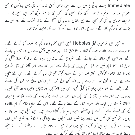
Immediate بڑے بھائی جو ہیں ان سے میرا خاص تعلق تھا۔ اور باقی بہن بھائیوں کا بھی
احترام اور ادب وغیرہ بڑا تھا۔ کبھی تُوتکار نہیں کی، کبھی بھی سامنے اونچی آواز میں نہیں بولے۔
تربیت ہماری یہ تھی کہ بچپن سے ہی اطفال الاحمدیہ کی تنظیم کے ساتھ منسلک تھے اور میرے
بڑے بھائی زعیم محلہ تھے، اور مَیں اس لحاظ سے اُن کی اَور بھی عزت کرتا تھا۔
٭ بچپن میں تو میری کوئی Hobbies نہیں تھیں مگر باقاعدہ گیم ہم ضرور کیا کرتے تھے۔
دوسرے ہمارے والد صاحب کو شکار کا بڑا شوق تھا۔ ہر ہفتہ میں چھٹی کے دن وہ شکار پر جاتے
تھے اور ہمیں بھی ساتھ لے جاتے تھے۔ شروع کے زمانہ میں ربوہ کے ساتھ کا علاقہ جنگل کی
طرح تھا۔ اتنا آباد نہیں ہوا تھا۔ ہم پیدل ہی جاتے تھے اور ربوہ سے باہر نکلتے ہی شکار شروع
ہوجاتا تھا۔ فاختہ، خرگوش، تیتر اور اس کے علاوہ کبوتر بھی مل جایا کرتے تھے۔ اس لئے بچپن
سے ہی اس کا شوق تھا۔ ہمارے پاس ائیر گن ہوتی تھی۔ ہم دونوں بھائی خود بھی نکل جاتے
تھے۔ جلسے کے بعد وہاں پرالی آیا کرتی تھی، اس میں فاختائیں اور چڑیاں وغیرہ بہت آتی تھیں۔
بہرحال اس لحاظ سے یہ (شکار) بھی ایک ہابی رہی اور بڑے ہوکر جب بھی وقت ملتا تھا یا سیزن
آتاتھا تو ہفتہ میں ایک دفعہ ضرور شکار کے لئے جاتے تھے۔ اس کے علاوہ شام کو ہم باقاعدہ
گیم بھی کرتے تھے۔ کرکٹ یا بیڈمنٹن وغیرہ باہر جاکر کھیلتے رہے ہیں۔ مَیں کھیل میں حصہ لیتا رہا
ہوں۔ مگر کسی بھی کھیل میں زیادہ اچھا نہیں تھا۔ کھیلوں سے دیوانگی والا لگائو اور شوق نہیں تھا۔
بہت سے لوگ ایسے ہیں کہ کرکٹ میچ ہورہا ہو تو صبح سے شام تک اسے دیکھنے کے لئے بیٹھے
رہتے ہیں۔ میرے ساتھ ایسا نہیں تھا لیکن مجھے کرکٹ پسند ہے۔