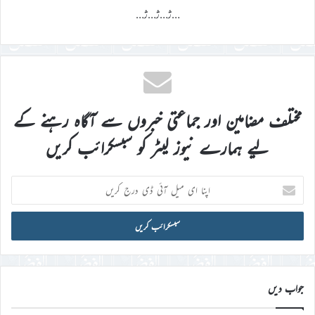
…ژ…ژ…ژ…
مختلف مضامین اور جماعتی خبروں سے آگاہ رہنے کے
لیے ہمارے نیوز لیٹر کو سبسکرائب کریں
اپنا
ای
میل
آئی
ڈی
درج
کریں
جواب دیں