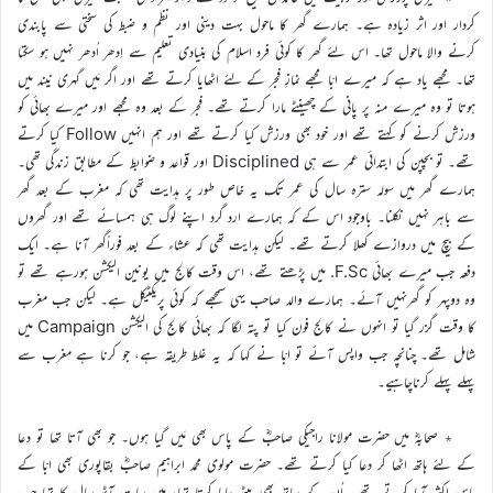
کردار اور اثر زیادہ ہے۔ ہمارے گھر کا ماحول بہت دینی اور نظم و ضبط کی سختی سے پابندی
کرنے والا ماحول تھا۔ اس لئے گھر کا کوئی فرد اسلام کی بنیادی تعلیم سے اِدھر اُدھر نہیں ہو سکتا
تھا۔ مجھے یاد ہے کہ میرے ابّا مجھے نمازِ فجر کے لئے اٹھایا کرتے تھے اور اگر مَیں گہری نیند میں
ہوتا تو وہ میرے منہ پر پانی کے چھینٹے مارا کرتے تھے۔ فجر کے بعد وہ مجھے اور میرے بھائی کو
ورزش کرنے کو کہتے تھے اور خود بھی ورزش کیا کرتے تھے اور ہم انہیں Follow کیا کرتے
تھے۔ تو بچپن کی ابتدائی عمر سے ہی Disciplined اور قواعد و ضوابط کے مطابق زندگی تھی۔
ہمارے گھر میں سولہ سترہ سال کی عمر تک یہ خاص طور پر ہدایت تھی کہ مغرب کے بعد گھر
سے باہر نہیں نکلنا۔ باوجود اس کے کہ ہمارے ارد گرد اپنے لوگ ہی ہمسائے تھے اور گھروں
کے بیچ میں دروازے کھلا کرتے تھے۔ لیکن ہدایت تھی کہ عشاء کے بعد فوراًگھر آنا ہے۔ ایک
دفعہ جب میرے بھائی F.Sc. میں پڑھتے تھے، اس وقت کالج میں یونین الیکشن ہورہے تھے تو
وہ دوپہر کو گھرنہیں آئے۔ ہمارے والد صاحب یہی سمجھے کہ کوئی پریکٹیکل ہے۔ لیکن جب مغرب
کا وقت گزر گیا تو انہوں نے کالج فون کیا تو پتہ لگا کہ بھائی کالج کی الیکشن Campaign میں
شامل تھے۔ چنانچہ جب واپس آئے تو ابّا نے کہا کہ یہ غلط طریقہ ہے، جو کرنا ہے مغرب سے
پہلے پہلے کرناچاہیے۔
٭ صحابہؓ میں حضرت مولانا راجیکی صاحبؓ کے پاس بھی مَیں گیا ہوں۔ جو بھی آتا تھا تو دعا
کے لئے ہاتھ اٹھا کر دعا کیا کرتے تھے۔ حضرت مولوی محمد ابراہیم صاحبؓ بقاپوری بھی ابّا کے
پاس اکثر آیا کرتے تھے۔ اُن کے ساتھ بھی بیٹھ جایا کرتا تھا، میں سات آٹھ سال کا تھا جب