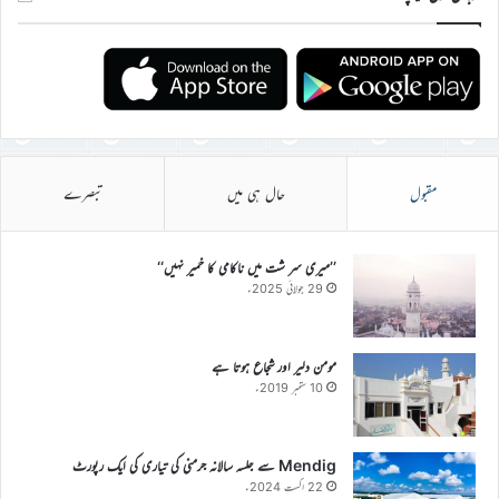
مقبول
حال ہی میں
تبصرے
’’میری سر شت میں ناکامی کا خمیر نہیں‘‘
29 جولائی 2025ء
مومن دلیر اور شجاع ہوتا ہے
10 ستمبر 2019ء
Mendig سے جلسہ سالانہ جرمنی کی تیاری کی ایک رپورٹ
22 اگست 2024ء