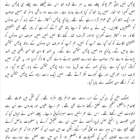
پولیس نہیں ہوتی مگر چونکہ پہلے سے یہ امر طے شدہ تھا اس لئے فیصلے سے پہلے ہی پولیس نے
ہمیں گھیرا ہوا تھا۔ ہمیں پتہ تھا کہ کیا ہونے جارہا ہے۔ ہمارے دو ساتھی ماسٹر محمد حسین صاحب
اور ایک لڑکا اکبر بھی ملزم قرار دئیے گئے تھے۔ چنانچہ پولیس انسپکٹر نے آگے بڑھ کر ان دونوں
کو ہتھکڑیاں لگادیں۔ مَیں نے یہ دیکھا تو اپنے ہاتھ بھی آگے کردئیے کہ پھر مجھے بھی ہتھکڑی
لگائو۔ وہ انسپکٹر بہت گھبرایا ہوااور شرمندہ تھا۔ کہنے لگا نہیں نہیں ہمیں صرف ان دونوں کو
ہتھکڑی لگانے کو کہا گیا ہے آپ کو نہیں۔ہم آپ کو صرف ان دونوں کے ساتھ پولیس سٹیشن
لے جائیں گے۔ چنانچہ وہ ہمیں پولیس سٹیشن لے گئے۔ یہ جمعہ کا دن تھا مسجد اقصیٰ میں جمعہ
پڑھانے والے امام صاحب نے ہمارے خلاف ہونے والے کیس کا ذکر کردیا اور یہ بھی کہ ہمیں
گرفتار کرلیا گیا ہے ۔چنانچہ جمعہ کے بعد قریباً سارا ربوہ پولیس سٹیشن کے باہر جمع ہو گیا۔ ہر
طرف مرد، عورتیں اور بچے کھڑے نظر آتے تھے۔ ہمیں ایک رات ربوہ کے پولیس سٹیشن میں
رکھ کر اگلے دن جھنگ لے جایا گیا۔
جھنگ جیل کی بیرکس کے اندر بہت سے جرائم پیشہ افراد تھے۔ کئی قتل میں ملوث تھے۔
کالعدم دہشتگرد تنظیم سے تعلق رکھنے والے بھی تھے۔ ہم اپنے حلیوں اور چہروں سے اُن سے
مشابہت نہیں رکھتے تھے۔ اس لئے ہم انہیں بہت معززدکھائی دیئے۔ پہلے انہوں نے خیال کیا کہ
شاید حکومت یا انٹیلی جنس ڈیپارٹمنٹ نے ہمیں اُن سے تفتیش کرنے یا معلومات حاصل کرنے
کیلئے بھیجا ہے اس وجہ سے وہ کافی گھبرا گئے۔لیکن بعد میں جب اُن کو معلوم ہوا کہ ہم احمدی ہیں
اور ہمارے خلاف کیس کی تفصیلات کا انہیںعلم ہوا تو ان میں سے بعض نے ہمارے ساتھ