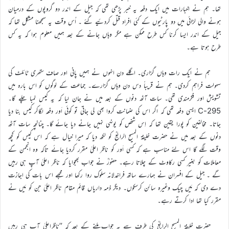
تھا۔ ہم نے اخبارات میں ایک دفعہ یہ خبر پڑھی تھی کہ جیل کے اندر دو گروپوں کے درمیان
ہونے والی لڑائی میں دو پارٹیوں کے کئی افراد قتل کردئیے گئے ۔ اُس وقت یہ سمجھنا مشکل تھا کہ
جیل کے اندر ایسا کرنا کس طرح ممکن ہے مگر وہاں جانے کے بعد ہمیں معلوم ہوا کہ یہ کس
طرح ہوتا ہے۔
ہم نے ایک رات وہاں گزاری۔ اگلے دن انہوں نے ہمیں پانی اور صاف ستھری ٹائلٹ کی
سہولت فراہم کردی۔ ہم نے قریباً دس دن وہاں گزارے۔ جماعت کے لوگوں کو اس بارہ میں
تشویش اور فکرمندی تھی۔ سات آٹھ دنوں کے بعد میں نے جان لیا کہ یہ کیس لمبا چلے گا۔
295-C ایسی دفعہ تھی کہ اگر اس کی ضمانت کروا بھی لی جاتی تو کوئی اَور دفعہ لگاکر کیس بنا دیا
جاتا۔ مخالفین کو پورا یقین تھا کہ اِس شخص کو یونہی نہیں جانے دیا جائے گا۔ چنانچہ سات آٹھ
دنوں کے بعد میں نے حضرت خلیفۃ المسیح الرابعؒ کو لکھ دیا کہ میرا خیال ہے کہ اس کیس کو کچھ
وقت لگے گا اس لئے مناسب ہے کہ کسی اَور کو ناظر اعلیٰ مقرر کردیا جائے تاکہ وہ انجمن کے
معاملات کو بغیر کسی رکاوٹ کے چلاتا رہے۔ حضورؒ نے جواب بھجوایا کہ ناظر اعلیٰ آپ ہی رہیں
گے ۔ جیل کے افسران نے ہمارے ساتھ فراخدلانہ سلوک روا رکھا اور مجھے اس بات کی اجازت
دے دی کہ مَیں چیک وغیرہ سائن کرسکوں۔ دیگر ذمہ داریاں قائم مقام ناظر اعلیٰ جن کو مَیں نے
مقرر کیا تھا ادا کرتے رہے۔
حضرت خلیفۃ المسیح الرابعؒ کی طرف سے یہ جواب ملنے کے بعد کہ ’’ناظراعلیٰ آپ ہی رہیں