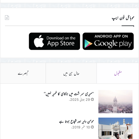
موبائل فون ایپ
مقبول
حال ہی میں
تبصرے
’’میری سر شت میں ناکامی کا خمیر نہیں‘‘
29 جولائی 2025ء
مومن دلیر اور شجاع ہوتا ہے
10 ستمبر 2019ء