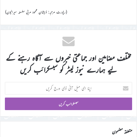
(رپورٹ مرتبہ: ذیشان محمود مربی سلسلہ سیرالیون)
مختلف مضامین اور جماعتی خبروں سے آگاہ رہنے کے
لیے ہمارے نیوز لیٹر کو سبسکرائب کریں
اپنا
ای
میل
آئی
ڈی
درج
کریں
متعلقہ مضمون