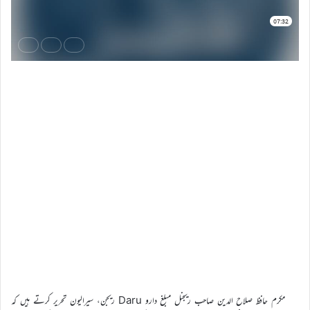
مکرم حافظ صلاح الدین صاحب ریجنل مبلغ دارو Daru ریجن، سیرالیون تحریر کرتے ہیں کہ