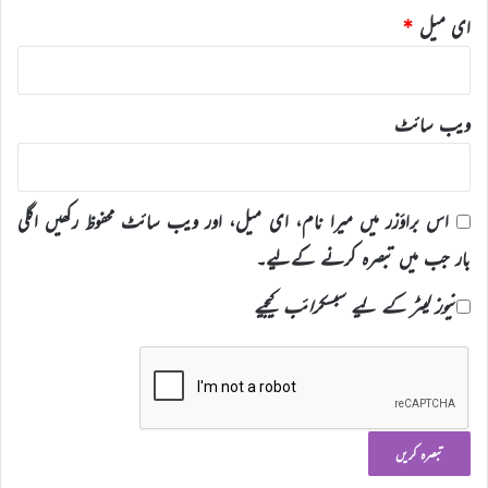
ای میل
*
ویب‌ سائٹ
اس براؤزر میں میرا نام، ای میل، اور ویب سائٹ محفوظ رکھیں اگلی
بار جب میں تبصرہ کرنے کےلیے۔
نیوز لیٹر کے لیے سبسکرائب کیجیے