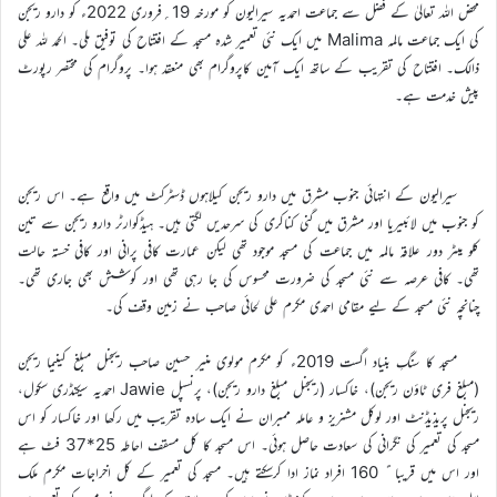
محض اللہ تعالیٰ کے فضل سے جماعت احمدیہ سیرالیون کو مورخہ 19؍فروری 2022ء کو دارو ریجن
کی ایک جماعت مالِمہ Malima میں ایک نئی تعمیر شدہ مسجد کے افتتاح کی توفیق ملی۔ الحمد للہ علی
ذالک۔ افتتاح کی تقریب کے ساتھ ایک آمین کاپروگرام بھی منعقد ہوا۔ پروگرام کی مختصر رپورٹ
پیش خدمت ہے۔
سیرالیون کے انتہائی جنوب مشرق میں دارو ریجن کیلاہوں ڈسٹرکٹ میں واقع ہے۔ اس ریجن
کو جنوب میں لائبیریا اور مشرق میں گنی کناکری کی سرحدیں لگتی ہیں۔ ہیڈکوارٹر دارو ریجن سے تین
کلو میٹر دور علاقہ مالمہ میں جماعت کی مسجد موجود تھی لیکن عمارت کافی پرانی اور کافی خستہ حالت
تھی۔ کافی عرصہ سے نئی مسجد کی ضرورت محسوس کی جا رہی تھی اور کوشش بھی جاری تھی۔
چنانچہ نئی مسجد کے لیے مقامی احمدی مکرم علی لحائی صاحب نے زمین وقف کی۔
مسجد کا سنگِ بنیاد اگست 2019ء کو مکرم مولوی منیر حسین صاحب ریجنل مبلغ کینیما ریجن
(مبلغ فری ٹاؤن ریجن)، خاکسار (ریجنل مبلغ دارو ریجن)، پرنسپل Jawie احمدیہ سیکنڈری سکول،
ریجنل پریذیڈنٹ اور لوکل مشنریز و عاملہ ممبران نے ایک سادہ تقریب میں رکھا اور خاکسار کو اس
مسجد کی تعمیر کی نگرانی کی سعادت حاصل ہوئی۔ اس مسجد کا کل مسقف احاطہ 25*37 فٹ ہے
اور اس میں قریبا ً 160 افراد نماز ادا کرسکتے ہیں۔ مسجد کی تعمیر کے کل اخراجات مکرم ملک