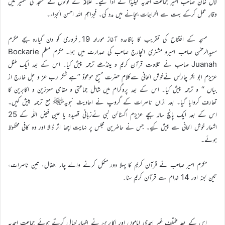
لال خان صاحب امیر جماعت احمدیہ کینیڈا نے ادا کیے۔ علاقہ کے لوگوں نے مسجد کی تعمیر میں
وقارِ عمل کرکے بہت سے اخراجات بچانے میں مدد کی۔ فجزاہم اللہ احسن الجزاء۔
مسجد کے افتتاح کی تقریب کا باقاعدہ آغاز مورخہ 19؍فروری کو دن گیارہ بجے مکرم
سعیدالرحمٰن صاحب امیرو مشنری انچارج صاحب کی صدارت میں ہوا۔ مکرم معلم Bockarie
Juanah صاحب نے تلاوت قرآن کریم و مینڈھے ترجمہ پیش کیا۔ اس کے بعد ایک طفل
عزیزم ابو بکر چارلس نےخوش الحانی سےکلام حضرت مسیح موعودؑ ’’ہے شکر رب عز و جل خارج از
بیاں ‘‘ و ترجمہ پیش کیا۔ اس کے بعد پروگرام میں شامل جماعتی و مقامی معززین و اکابرین کا
تعارف کروایا گیا۔ بعد ازاں ناصرات کے گروپ نے احادیث نبویہﷺ مع ترجمہ پیش کیں۔
اس کے بعد ایک پانچ سالہ بچے عزیزم اگسٹائن نبی نےزبانی قصیدہ یا عین فیض اللّٰہ کے 25
اشعار خوش الحانی سے پیش کیے۔ جس نے حاضرین مجلس پر نہایت اچھا اثر ڈالا اور وہ کافی محظوظ
ہوئے۔
مکرم امیر صاحب نے قرآن کریم کا پہلا دور مکمل کرنے والے چار اطفال، تین ناصرات،
تین لجنہ اور 14 خدام سے قرآن کریم سنا۔
اس کے بعد مختلف غیر احمدی اماموں اور اکابرین نے اظہار خیال کرتے ہوئے جماعت احمدیہ