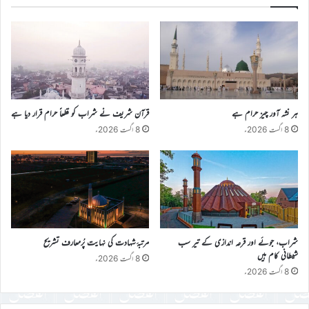
ہر نشہ آور چیز حرام ہے
قرآن شریف نے شراب کو قطعاً حرام قرار دیا ہے
8 اگست 2026ء
8 اگست 2026ء
شراب، جوئے اور قرعہ اندازی کے تیر سب
مرتبۂ شہادت کی نہایت پُرمعارف تشریح
شیطانی کام ہیں
8 اگست 2026ء
8 اگست 2026ء