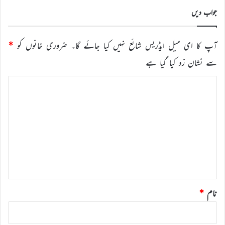
جواب دیں
آپ کا ای میل ایڈریس شائع نہیں کیا جائے گا۔
ضروری خانوں کو
*
سے نشان زد کیا گیا ہے
ت
ب
ص
ر
ہ
*
نام
*