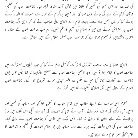
کی خدمات اور اس مسجد کی تعمیر کو علاقہ میں خوش آئند اضافہ قرار دیا۔ جماعت احمدیہ کی تعلیم،
قرآن کریم کے لیے کی جانے والی مساعی اور آمین پروگرام کے حوالہ سے مسرت کا اظہار کرتے
ہوئے کہا کہ یہی اصل جہاد ہے۔ چیف امام دارو الحاجی جانی صاحب نے کہا کہ وہی لوگ جماعت
احمدیہ پر اعتراض کرتے ہیں جن کو اسلام کی تعلیم کا علم نہیں۔ ہم جب جماعت احمدیہ کے عقائد و
اعمال دیکھتےہیں تو معلوم ہوتا ہے کہ جماعت احمدیہ مسلمہ اسلام کے عین مطابق ہے۔
الحاجی تامبا یوسف صاحب سیکرٹری ڈسٹرکٹ کونسل امام نے کہا کہ جب کیلاہوں ڈسٹرکٹ میں
جماعت احمدیہ کا قیام ہوا تو میرا بوجہ لاعلمی، جماعت احمدیہ سے متعلق تاثراچھا نہ تھا لیکن جوں جوں
جماعت سے تعارف ہوتا گیا میرے نظریات یکسر تبدیل ہونے شروع ہو گئے۔ جماعت احمدیہ
اسلام کے منافی نہیں بلکہ اسلامی تعلیمات کا عین نمونہ ہے۔
مکرم امیر صاحب نے اپنے خطاب میں تمام احباب کا شکریہ ادا کیا اور مساجد کی تعمیر اور
انہیں آباد رکھنے کی طرف توجہ دلائی۔ آپ نے بتایا کہ احمدیت کی آمد سے قبل اس ملک میں نماز
پربلانے کے لیے اذان کا رواج نہ تھا۔ اس ملک میں اذان کو جماعت احمدیہ نے رائج کیا۔
جماعت احمدیہ کی اس وقت ایک ہزار سے زائد مساجد ہیں جو اسلام احمدیت کی تعلیم و اشاعت کا
کام بخوبی سر انجام دے رہی ہیں۔