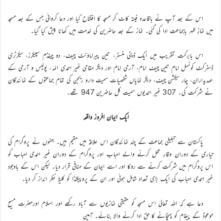
اس کے بعد آپ نے باقاعدہ فیتہ کاٹ کر مسجد کا افتتاح کیا اور دعا کروائی جس کے بعد مسجد
میں نمازِ ظہر باجماعت ادا کی گئی۔ نماز کے بعد حاضرین کی خدمت میں کھانا پیش کیا گیا۔
اس بابرکت تقریب میں ایک ڈپٹی منسٹر، تین پیراماؤنٹ چیف، دو چیفڈم سپیکرز، سیکرٹری
ڈسٹرکٹ کونسل امام تین چیف امام، آرمی امام اور دیگر مقامی غیر احمدی ائمہ، پولیس و آرمی کے
عہدیداران، چار سیکشن چیف، دیگر نمایاں شخصیات سمیت دارو ریجن کی تمام جماعتوں کے نمائندگان
نے شرکت کی۔ 307 غیر احمدیوں سمیت کل حاضرین 947 تھے۔
ایک ایمان افروز واقعہ
پاکستان سے تبلیغی جماعت کے چند نمائندگان اس علاقہ میں مقیم ہیں۔ جنہوں نے پروگرام کی
تیاری کے دوران وقارِ عمل کرنے والے احباب اور پروگرام کے دوران غیر احمدی احباب کو
اس پروگرام میں شرکت کرنے سے روکا اور اسے ایمان کے منافی قرار دیا۔ لیکن اس کے باوجود
غیر احمدی احباب کی ایک بڑی تعداد شامل ہوئی اور ان کے پروپیگنڈا کو کلیةً نظر انداز کر دیا۔
دعا ہے کہ اللہ تعالیٰ اس مسجد کو حقیقی نمازیوں سے آباد رکھے اور اسلام اورحضرت مسیح
موعودؑ کے پیغام کو پہنچانے کا حق ادا کرنے والا بنائے۔ آمین