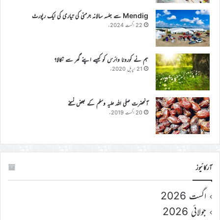
Mendig سے جلسہ سالانہ جرمنی کی تیاری کی ایک رپورٹ
22 اگست 2024ء
ہم نے کورونا وائرس کو کیسے اپنے گھر سے نکالا؟
21 اپریل 2020ء
آنحضرت صلی اللہ علیہ وسلم کے بعض نسخے
20 اگست 2019ء
آرکائیوز
اگست 2026
جولائی 2026