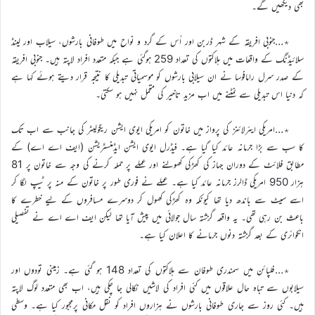
بھی دیکھیں گے۔
٭…جنوبی افریقہ کے شہر ڈربن اور اُس کے گرد و نواح میں طوفانی بارشوں، سیلاب اور لینڈ
سلائیڈنگ کے واقعات میں ہلاکتوں کی تعداد 259 ہوگئی ہے جبکہ متعدد افراد لاپتہ ہیں۔ جنوبی افریقہ
کے صدر سرل رامافوسا نے ان سیلابی بارشوں کو موسمیاتی تبدیلی کا نتیجہ قرار دیتے ہوئے کہا ہے
کہ دنیا اس تبدیلی سے نمٹنے میں اب مزید تاخیر کی متحمل نہیں ہو سکتی۔
٭…امریکی ایئرلائنز کی پرواز میں خاتون کو امریکی ایوی ایشن ریگولیٹر کی جانب سے اب تک
کا سب سے بڑا جرمانہ عائد کیا گیا ہے۔ فیڈرل ایوی ایشن ایڈمنسٹریشن (ایف اے اے) کے
مطابق فلائٹ کے دوران جہاز کی کھڑکی کھولنے اور عملے پر حملہ کرنے کی وجہ سے خاتون پر 81
ہزار 950 امریکی ڈالرز جرمانہ عائد کیا ہے۔ عملے نے فوری طور پر خاتون کے منہ پر ٹیپ لگا کر
اسے سیٹ سے باندھ دیا تھا کیونکہ وہ کھڑکی کھول کر دوسرے مسافروں کے لیے خطرے کا
باعث بن رہی تھی۔ یہ واقعہ گزشتہ سال جولائی میں پیش آیا تھا لیکن ایف اے اے نے تفصیلی
انکوائری کے بعد گزشتہ دنوں جرمانے کا اعلان کیا ہے۔
٭…فلپائن میں سمندری طوفان سے ہلاکتوں کی تعداد 148 ہو گئی ہے۔ زمینی تودوں اور
سیلابوں سے تباہ حال علاقوں میں کئی افراد کی لاشیں نکالی جا چکی ہیں، اب بھی متعدد لوگ لاپتہ
ہیں۔ کئی روز سے جاری طوفانی بارشوں نے ہزاروں افراد کو نقل مکانی پرمجبور کیا ہے۔ وسطی