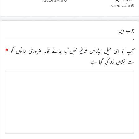
8 اگست 2026ء
8 اگست 2026ء
جواب دیں
آپ کا ای میل ایڈریس شائع نہیں کیا جائے گا۔
ضروری خانوں کو
*
سے نشان زد کیا گیا ہے
ت
ب
ص
ر
ہ
*