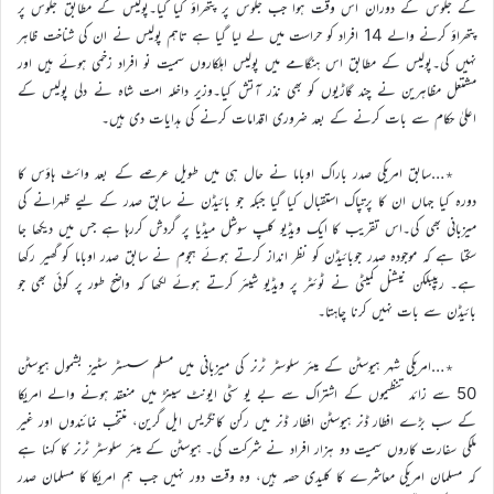
کے جلوس کے دوران اس وقت ہوا جب جلوس پر پتھراؤ کیا گیا۔پولیس کے مطابق جلوس پر
پتھراؤ کرنے والے 14 افراد کو حراست میں لے لیا گیا ہے تاہم پولیس نے ان کی شناخت ظاہر
نہیں کی۔پولیس کے مطابق اس ہنگامے میں پولیس اہلکاروں سمیت نو افراد زخمی ہوئے ہیں اور
مشتعل مظاہرین نے چند گاڑیوں کو بھی نذر آتش کیا۔وزیر داخلہ امت شاہ نے دلی پولیس کے
اعلیٰ حکام سے بات کرنے کے بعد ضروری اقدامات کرنے کی ہدایات دی ہیں۔
٭…سابق امریکی صدر باراک اوباما نے حال ہی میں طویل عرصے کے بعد وائٹ ہاؤس کا
دورہ کیا جہاں ان کا پرتپاک استقبال کیا گیا جبکہ جو بائیڈن نے سابق صدر کے لیے ظہرانے کی
میزبانی بھی کی۔اس تقریب کا ایک ویڈیو کلپ سوشل میڈیا پر گردش کررہا ہے جس میں دیکھا جا
سکتا ہے کہ موجودہ صدر جوبائیڈن کو نظر انداز کرتے ہوئے ہجوم نے سابق صدر اوباما کو گھیر رکھا
ہے۔ ریپبلکن نیشنل کمیٹی نے ٹوئٹر پر ویڈیو شیئر کرتے ہوئے لکھا کہ واضح طور پر کوئی بھی جو
بائیڈن سے بات نہیں کرنا چاہتا۔
٭…امریکی شہر ہیوسٹن کے میئر سلوسٹر ٹرنر کی میزبانی میں مسلم سسٹر سٹیز بشمول ہیوسٹن
50 سے زائد تنظیموں کے اشتراک سے بے یو سٹی ایونٹ سینڑ میں منعقد ہونے والے امریکا
کے سب بڑے افطار ڈنر ہیوسٹن افطار ڈنر میں رکن کانگریس ایل گرین، منتخب نمائندوں اور غیر
ملکی سفارت کاروں سمیت دو ہزار افراد نے شرکت کی۔ ہیوسٹن کے میئر سلوسٹر ٹرنر کا کہنا ہے
کہ مسلمان امریکی معاشرے کا کلیدی حصہ ہیں، وہ وقت دور نہیں جب ہم امریکا کا مسلمان صدر