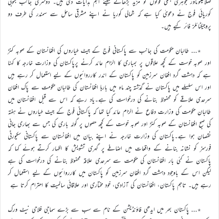
صلاحیتوںاور جوہری جنگی قوتوں کو مزید بڑھانے کیلئے اہم ہدایات دی ہیں۔ دوسری جانب جنوبی
کوریائی فوج نے دعویٰ کیا ہے کہ شمالی کوریا نے اپنے مشرقی ساحل سے سمندر کی طرف دو
پروجیکٹائلز فائر کیے ہیں۔
٭… طالبان حکومت کی جانب سے پاکستانی فوج کے جیٹ طیاروں کی افغانستان کے صوبہ کنڑ
اور صوبہ خوست کے کچھ علاقوں پر بمباری کا الزام عائد کرنے پرپاکستان کی وزارت خارجہ کا کہنا
ہے کہ دہشت گرد افغان سرزمین کو پاکستان کے اندر کارروائیوں کے لیے استعمال کر رہے ہیں
اور اس سلسلے میں پاکستان نے گذشتہ چند ماہ میں بارہا افغانستان کی طالبان حکومت سے پاک افغان
سرحدی علاقے کو محفوظ بنانے کی درخواست کی ہے۔یاد رہے کہ اس سے قبل افغانستان میں
طالبان حکومت کی وزارت دفاع نے الزام عائد کیا تھا کہ پاکستانی فوج کے جیٹ طیاروں نے ہفتہ
کی صبح افغانستان کے صوبہ کنڑ اور صوبہ خوست کے کچھ حصوں پر گولہ باری کی جس سے بھاری جانی
نقصان ہوا ہے۔پاکستان کی وزارت خارجہ نے اپنے بیان میں افغانستان سے پاکستانی سکیورٹی
فورسز کو نشانہ بنانے کے واقعات میں اضافے پر گہری تشویش کا اظہار کرتے ہوئے کہا کہ
پاکستان نے کئی بار افغانستان کی حکومت سے سرحدی علاقہ محفوظ بنانے کی درخواست کی ہے
لیکن اس کے باوجود دہشت گرد افغان سرزمین کو پاکستان میں کارروائیوں کے لیے استعمال کر
رہے ہیں۔ تاہم پاکستان، افغانستان کی آزادی، خود مختاری اور علاقائی سالمیت کا احترام کرتا ہے
٭… پاکستان بھر میں ایدھی فاؤنڈیشن کے نام سے سب سے بڑے سماجی فلاحی نیٹ ورک