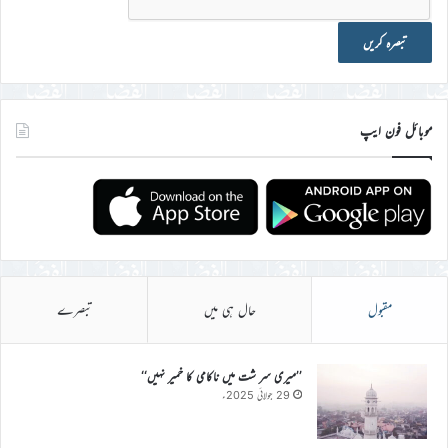
موبائل فون ایپ
مقبول
حال ہی میں
تبصرے
’’میری سر شت میں ناکامی کا خمیر نہیں‘‘
29 جولائی 2025ء