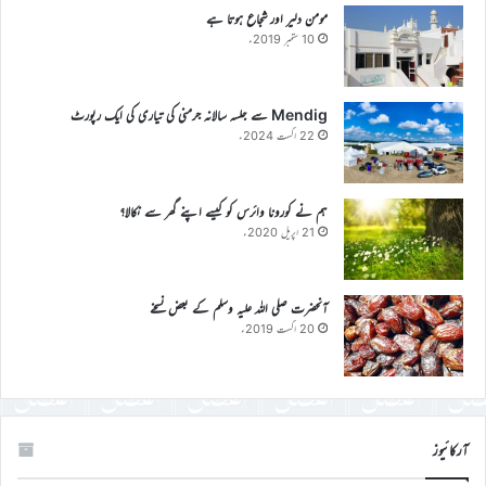
مومن دلیر اور شجاع ہوتا ہے
10 ستمبر 2019ء
Mendig سے جلسہ سالانہ جرمنی کی تیاری کی ایک رپورٹ
22 اگست 2024ء
ہم نے کورونا وائرس کو کیسے اپنے گھر سے نکالا؟
21 اپریل 2020ء
آنحضرت صلی اللہ علیہ وسلم کے بعض نسخے
20 اگست 2019ء
آرکائیوز