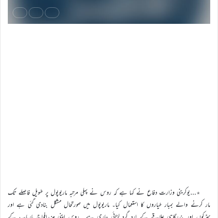
٭…یوکرینی وزارت دفاع نے کہا ہے کہ روس نے پہلی مرتبہ ماریوپول پر طویل فاصلے تک
مار کرنے والے بمبار طیاروں کا استعمال کیا۔ ماریوپول میں صورتحال مشکل بنادی گئی ہے اور
سڑکوں اور بندرگاہی علاقے کے ارد گرد لڑائی جاری ہے۔ روس اپنی مزیدافواج ماریاپ کے