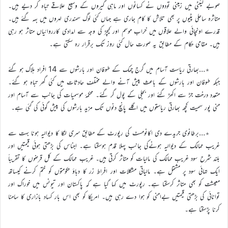
صوبے لیئٹی میں زمینی تودوں نے کسانوں اور ماہی گیروں کے وسیع علاقے تباہ کر دیے ہیں۔
متاثرہ ساحلی پٹیوں پر بھی تلاش کا کام جاری ہے جہاں کئی لوگ سمندری لہروں میں بہہ گئے ہیں۔
قدرے اونچائی والے علاقوں میں خراب موسم اور کیچڑ کی وجہ سے امدادی کارروائیاں متاثر ہو رہی
ہیں۔ مقامی حکام کے مطابق یہ صورت حال کئی روز تک برقرار رہ سکتی ہے۔
٭…بھارتی ریاست آسام میں گرج چمک کے طوفان اور بارشوں سے 14 افراد ہلاک ہو گئے
جبکہ طوفان اور بارشوں کے باعث پیش آنے والے مختلف حادثات میں کئی گھر تباہ ہو گئے۔
متعدد درخت جڑ سے اکھڑ گئے اور بجلی کے پول گر گئے۔ محکمۂ موسمیات کی جانب سے آسام اور
منی پور سمیت کچھ بھارتی ریاستوں میں اگلے پانچ دنوں تک مزید بارشوں کی پیش گوئی کی گئی ہے۔
٭…برطانوی جریدے دی اکانومسٹ کی رپورٹ کے مطابق سری لنکا کا دیوالیہ ہونا بہت سے
غریب ممالک کے دیوالیہ ہونےکی جانب پہلا قدم ہوسکتا ہے۔ اجناس کی بڑھتی ہوئی قیمتیں اور
بلند شرح سود غریب ممالک کی مالیات کو متاثر کرتی ہیں۔ غریب ممالک کے کل قرضوں کا تقریباً
ایک تہائی سود پر مشتمل ہے۔ مالیاتی مشکلات اور افراط زر کا دباؤ حکومتوں کو ختم کرنے کیساتھ
معیشت کو بھی متاثر کرسکتا ہے۔ رپورٹ میں کہا گیا ہے کہ پاکستان اور تیونس میں خوراک اور
توانائی کی بڑھتی قیمتیں بےامنی کو ہوا دے رہی ہیں۔ امریکا کو بھی اس بار کساد بازاری کا سامنا
کرنا پڑسکتا ہے۔