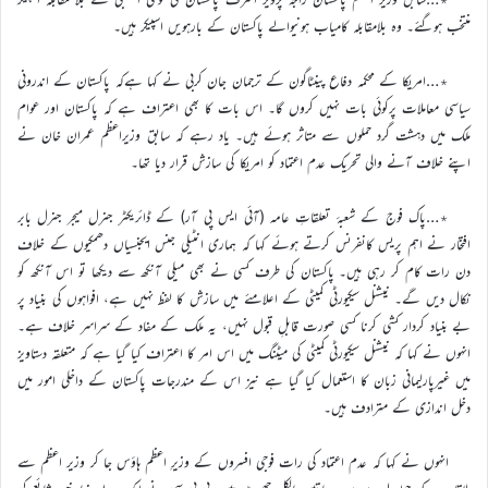
منتخب ہوگئے۔ وہ بلامقابلہ کامیاب ہونیوالے پاکستان کے بارہویں اسپیکر ہیں۔
٭…امریکا کے محکمہ دفاع پینٹاگون کے ترجمان جان کربی نے کہا ہےکہ پاکستان کے اندرونی
سیاسی معاملات پرکوئی بات نہیں کروں گا۔ اس بات کا بھی اعتراف ہے کہ پاکستان اور عوام
ملک میں دہشت گرد حملوں سے متاثر ہوئے ہیں۔ یاد رہے کہ سابق وزیراعظم عمران خان نے
اپنے خلاف آنے والی تحریک عدم اعتماد کو امریکا کی سازش قرار دیا تھا۔
٭…پاک فوج کے شعبۂ تعلقاتِ عامہ (آئی ایس پی آر) کے ڈائریکٹر جنرل میجر جنرل بابر
افتخار نے اہم پریس کانفرنس کرتے ہوئے کہا کہ ہماری انٹیلی جنس ایجنسیاں دھمکیوں کے خلاف
دن رات کام کر رہی ہیں۔ پاکستان کی طرف کسی نے بھی میلی آنکھ سے دیکھا تو اس آنکھ کو
نکال دیں گے۔ نیشنل سیکیورٹی کمیٹی کے اعلامئے میں سازش کا لفظ نہیں ہے، افواہوں کی بنیاد پر
بے بنیاد کردار کشی کرنا کسی صورت قابلِ قبول نہیں، یہ ملک کے مفاد کے سراسر خلاف ہے۔
انہوں نے کہا کہ نیشنل سیکیورٹی کمیٹی کی میٹنگ میں اس امر کا اعتراف کیا گیا ہے کہ متعلقہ دستاویز
میں غیرپارلیمانی زبان کا استعمال کیا گیا ہے نیز اس کے مندرجات پاکستان کے داخلی امور میں
دخل اندازی کے مترادف ہیں۔
انہوں نے کہا کہ عدم اعتماد کی رات فوجی افسروں کے وزیرِ اعظم ہاؤس جا کر وزیر اعظم سے