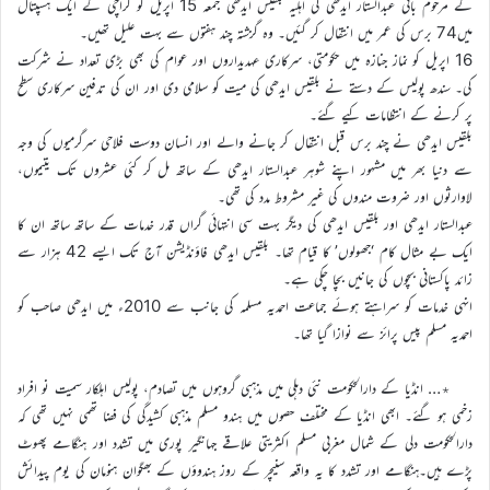
کے مرحوم بانی عبدالستار ایدھی کی اہلیہ بلقیس ایدھی جمعہ 15 اپریل کو کراچی کے ایک ہسپتال
میں74 برس کی عمر میں انتقال کر گئیں۔ وہ گزشتہ چند ہفتوں سے بہت علیل تھیں۔
16 اپریل کو نماز جنازہ میں حکومتی، سرکاری عہدیداروں اور عوام کی بھی بڑی تعداد نے شرکت
کی۔ سندھ پولیس کے دستے نے بلقیس ایدھی کی میت کو سلامی دی اور ان کی تدفین سرکاری سطح
پر کرنے کے انتظامات کیے گئے۔
بلقیس ایدھی نے چند برس قبل انتقال کر جانے والے اور انسان دوست فلاحی سرگرمیوں کی وجہ
سے دنیا بھر میں مشہور اپنے شوہر عبدالستار ایدھی کے ساتھ مل کر کئی عشروں تک یتیموں،
لاوارثوں اور ضروت مندوں کی غیر مشروط مدد کی تھی۔
عبدالستار ایدھی اور بلقیس ایدھی کی دیگر بہت سی انتہائی گراں قدر خدمات کے ساتھ ساتھ ان کا
ایک بے مثال کام ‘جھولوں’ کا قیام تھا۔ بلقیس ایدھی فاؤنڈیشن آج تک ایسے 42 ہزار سے
زائد پاکستانی بچوں کی جانیں بچا چکی ہے۔
انہی خدمات کو سراہتے ہوئے جماعت احمدیہ مسلمہ کی جانب سے 2010ء میں ایدھی صاحب کو
احمدیہ مسلم پیس پرائز سے نوازا گیا تھا۔
٭… انڈیا کے دارالحکومت نئی دہلی میں مذہبی گروہوں میں تصادم، پولیس اہلکار سمیت نو افراد
زخمی ہو گئے۔ ابھی انڈیا کے مختلف حصوں میں ہندو مسلم مذہبی کشیدگی کی فضا تھمی نہیں تھی کہ
دارالحکومت دلی کے شمال مغربی مسلم اکثریتی علاقے جہانگیر پوری میں تشدد اور ہنگامے پھوٹ
پڑے ہیں۔ہنگامے اور تشدد کا یہ واقعہ سنیچر کے روز ہندوؤں کے بھگوان ہنومان کی یوم پیدائش