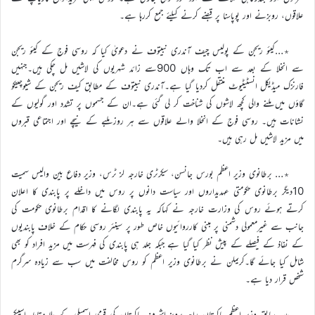
علاقوں، روبزنے اور پوپاسنا پر قبضے کرنے کیلئے جمع کررہا ہے۔
٭…کیئو ریجن کے پولیس چیف آندری نبیتوف نے دعویٰ کیا کہ روسی فوج کے کیئو ریجن
سے انخلا کے بعد سے اب تک وہاں 900سے زائد شہریوں کی لاشیں مل چکی ہیں۔جنہیں
فارنزک میڈیکل انسٹیٹیوٹ منتقل کردیا گیا ہے۔آندری نبیتوف کے مطابق کیف ریجن کے شیوچینکو
گاؤں میں ملنے والی کچھ لاشوں کی شناخت کر لی گئی ہے۔ان کے جسموں پر تشدد اور گولیوں کے
نشانات ہیں۔ روسی فوج کے انخلا والے علاقوں سے ہر روز ملبے کے نیچے اور اجتماعی قبروں
میں مزید لاشیں مل رہی ہیں۔
٭… برطانوی وزیر اعظم بورس جانسن، سیکرٹری خارجہ لز ٹرس، وزیر دفاع بین والیس سمیت
10دیگر برطانوی حکومتی عہدیداروں اور سیاست دانوں پر روس میں داخلے پر پابندی کا اعلان
کرتے ہوئے روس کی وزارت خارجہ نے کہاکہ یہ پابندی لگانے کا اقدام برطانوی حکومت کی
جانب سے غیرمعمولی دشمنی پر مبنی کارروائیوں خاص طور پر سینئر روسی حکام کے خلاف پابندیوں
کے نفاذ کے فیصلے کے پیش نظر کیا گیا ہے جبکہ جلد ہی پابندی کی فہرست میں مزید افراد کو بھی
شامل کیا جائے گا۔کریملن نے برطانوی وزیر اعظم کو روس مخالفت میں سب سے زیادہ سرگرم
شخص قرار دیا ہے۔
٭…سابق وزیر اعظم پاکستان راجہ پرویز اشرف پاکستان کی قومی اسمبلی کے بلا مقابلہ اسپیکر