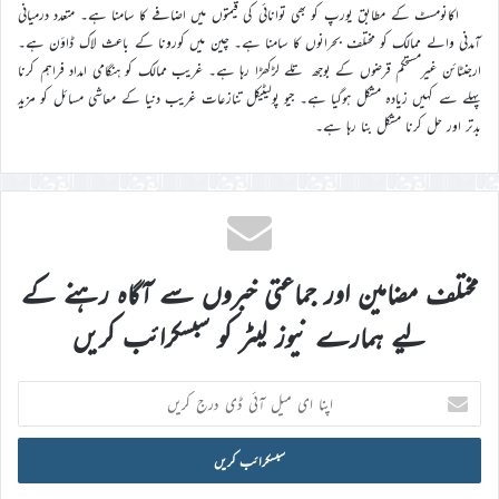
اکانومسٹ کے مطابق یورپ کو بھی توانائی کی قیمتوں میں اضافے کا سامنا ہے۔ متعدد درمیانی
آمدنی والے ممالک کو مختلف بحرانوں کا سامنا ہے۔ چین میں کورونا کے باعث لاک ڈاؤن ہے۔
ارجنٹائن غیرمستحکم قرضوں کے بوجھ تلے لڑکھڑا رہا ہے۔ غریب ممالک کو ہنگامی امداد فراہم کرنا
پہلے سے کہیں زیادہ مشکل ہوگیا ہے۔ جیو پولیٹیکل تنازعات غریب دنیا کے معاشی مسائل کو مزید
بدتر اور حل کرنا مشکل بنا رہا ہے۔
مختلف مضامین اور جماعتی خبروں سے آگاہ رہنے کے
لیے ہمارے نیوز لیٹر کو سبسکرائب کریں
اپنا
ای
میل
آئی
ڈی