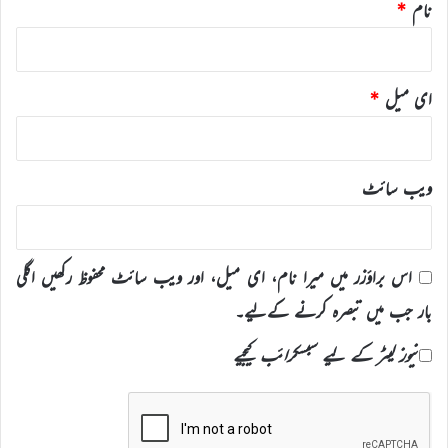
نام
*
ای میل
*
ویب‌ سائٹ
اس براؤزر میں میرا نام، ای میل، اور ویب سائٹ محفوظ رکھیں اگلی
بار جب میں تبصرہ کرنے کےلیے۔
نیوز لیٹر کے لیے سبسکرائب کیجیے