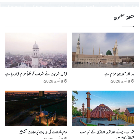
درج
کریں
متعلقہ مضمون
ہر نشہ آور چیز حرام ہے
قرآن شریف نے شراب کو قطعاً حرام قرار دیا ہے
8 اگست 2026ء
8 اگست 2026ء
شراب، جوئے اور قرعہ اندازی کے تیر سب
مرتبۂ شہادت کی نہایت پُرمعارف تشریح
شیطانی کام ہیں