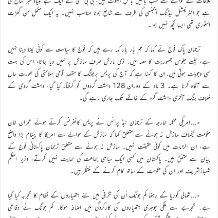
ملاقات کے حوالے سے سب باتیں بالکل جھوٹ ہیں، بی بی سی نے ایک بے بنیاد خبر شائع کی
ہے جو انٹرنیشنل لیڈنگ ایجنسی کی طرف سے شائع ہونا مناسب نہیں۔ یہ ایک مکمل من گھڑت
اسٹوری تھی ایسا کچھ نہیں ہوا۔
ترجمان پاک فوج نے کہا کہ ہم بار بار کہہ رہے ہیں کہ فوج کا سیاست سے کوئی لینا دینا نہیں
ہے، جلسے جلوس جمہوریت کا حصہ ہیں۔ ڈی مارش صرف سازش پر نہیں دیا جاتا، اس کی بہت
سی وجوہات ہوتی ہیں۔ان کا کہنا ہے کہ آج کی پریس بریفنگ کا مقصد قومی سلامتی کی صورتِ حال
سے آگاہ کرنا ہے۔ 3 ماہ کے دوران 128 دہشت گردوں کو گرفتار کیا گیا، دہشت گردی کے
خلاف جنگ آخری دہشت گرد کے خاتمے تک جاری رہے گی۔
٭…امریکی محکمہ خارجہ کے ترجمان نیڈ پرائس نے پریس کانفرنس کرتے ہوئے عمران خان
حکومت کیخلاف سازش نہ ہونے سے متعلق کہا کہ سازش کے حوالے سے امریکا کا پیغام بڑا واضح
ہے، ان الزامات میں کوئی حقیقت نہیں۔ سازش نہ ہونے سے متعلق ترجمان پاکستانی فوج کے
بیان سے متفق ہیں۔ پاکستان میں کسی ایک سیاسی جماعت کی حمایت نہیں کرتے، وزیر اعظم
شہبازشریف اور ان کی حکومت کے ساتھ کام کرنے کے منتظر ہیں۔
٭…شمالی کوریا کے رہنما کم جونگ اُن کی نگرانی میں نئے ہتھیاروں کے نظام کا تجربہ کیا گیا
ہے۔ تجربے سے ملکی جوہری ہتھیاروں کی کارکردگی میں اضافہ ہوگا۔ کم جونگ نے دفاعی