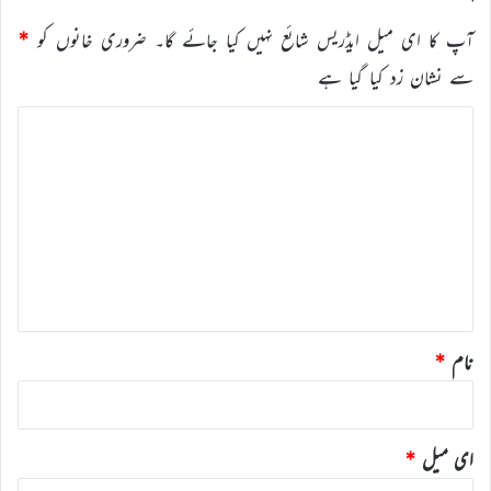
آپ کا ای میل ایڈریس شائع نہیں کیا جائے گا۔
ضروری خانوں کو
*
سے نشان زد کیا گیا ہے
ت
ب
ص
ر
ہ
*
نام
*
ای میل
*