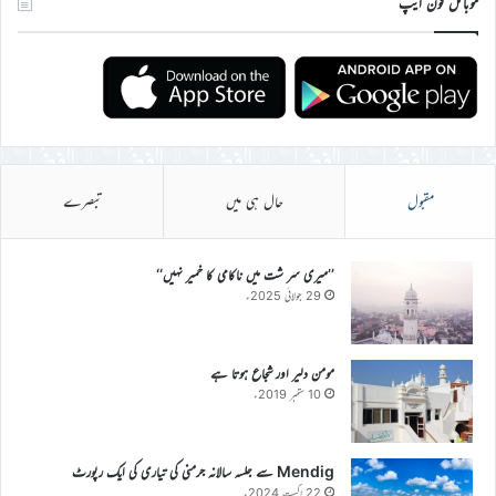
موبائل فون ایپ
مقبول
حال ہی میں
تبصرے
’’میری سر شت میں ناکامی کا خمیر نہیں‘‘
29 جولائی 2025ء
مومن دلیر اور شجاع ہوتا ہے
10 ستمبر 2019ء
Mendig سے جلسہ سالانہ جرمنی کی تیاری کی ایک رپورٹ
22 اگست 2024ء