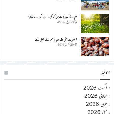
ہم نے کورونا وائرس کو کیسے اپنے گھر سے نکالا؟
21 اپریل 2020ء
آنحضرت صلی اللہ علیہ وسلم کے بعض نسخے
20 اگست 2019ء
آرکائیوز
اگست 2026
جولائی 2026
جون 2026
مئی 2026