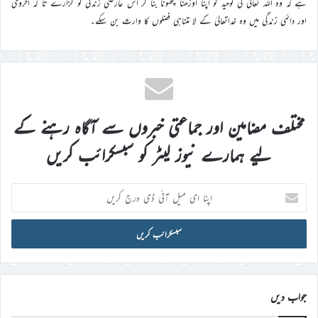
ہے کہ وہ اللہ تعالیٰ کی توحید کو اپنا اوڑھنا بچھونا بنا کر اس عارضی زندگی کو گزارے تا کہ اخروی
اور دائمی زندگی میں وہ خداتعالیٰ کے لا متناہی فضلوں کا وارث بن سکے۔
مختلف مضامین اور جماعتی خبروں سے آگاہ رہنے کے
لیے ہمارے نیوز لیٹر کو سبسکرائب کریں
اپنا
ای
میل
آئی
ڈی
درج
کریں
جواب دیں