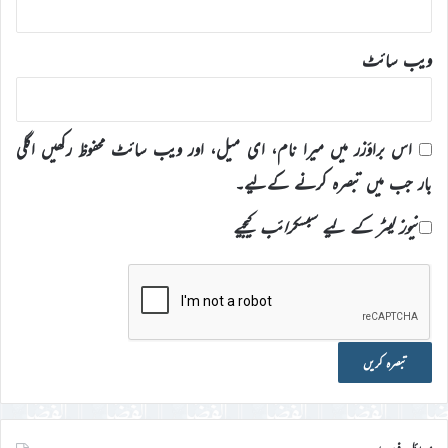
ویب‌ سائٹ
اس براؤزر میں میرا نام، ای میل، اور ویب سائٹ محفوظ رکھیں اگلی
بار جب میں تبصرہ کرنے کےلیے۔
نیوز لیٹر کے لیے سبسکرائب کیجیے