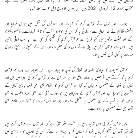
درمیان میں آنے میں کچھ خاص حکمت ہے؟ حضور انور ایدہ اللہ تعالیٰ بنصرہ العزیز نے اپنے
مکتوب مورخہ 12؍فروری 2021ءمیں اس سوال کا درج ذیل جواب عطا فرمایا:
جواب: اللہ تعالیٰ نے قرآن کریم کو آیات اور سورتوں کی شکل میں نازل فرمایا اور
آنحضورﷺ نے خدا تعالیٰ سے راہنمائی پا کر اس کی موجودہ ترتیب کو قائم فرمایاہے۔ آنحضورﷺ
کے بعد مختلف وقتوں میں کئی طرح سے جو قرآن کریم کی تقسیم کی گئی ہے، یہ سب ذوقی باتیں
ہیں۔ اس سے قرآن کریم میں پائی جانے والی دائمی تعلیمات اور اس کے عمیق در عمیق روحانی
معارف پر کوئی فرق نہیں پڑتا۔
قرآنی تعلیمات کا بنیادی مقصد خدا تعالیٰ کی توحید کا پرچار ہے۔ اس اعتبار سے جب ہم قرآن
کریم پرغور کرتے ہیں تو ہمیں یہ بات واضح طور پر نظر آتی ہے کہ قرآن کریم کی ابتدا میں بھی اللہ
تعالیٰ کی توحید کے مضمون کو بیان کیا گیا اور قرآن کریم کا اختتام بھی اسی توحید باری تعالیٰ کے
مضمون پر ہو رہا ہے اور قرآن کریم کے درمیان میں جو سورت آئی ہے یعنی سورۃ الکہف وہ بھی
خاص طور پر توحید کے ہی مضمون پر مشتمل ہے اور پھر خود اس سورت کا آغاز اور اختتام بھی
توحید ہی کے مضمون پر ہوتا ہے۔
پس قرآن کریم کی اس ترتیب میں یہ حکمت نظر آتی ہے کہ اللہ تعالیٰ نے قرآن کریم میں
جگہ جگہ توحید کی تعلیم کو بیان فرما کر انسان کو یہ پیغام دیا ہےکہ اس کی کامیابی کا راز اسی میں