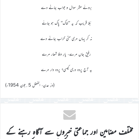
بروئے حشر سوال و جواب جانے دے
بُلا قریب کہ یہ ’’خاک‘‘ پاک ہو جائے
نہ کر یہاں مری مٹی خراب جانے دے
رفیقِ جاں مرے، یارِ وفا شعار مرے
یہ آج پردہ دری کیسی؟ پردہ دار مرے
(درِّ عدن، الفضل 5؍جون 1954ء)
مختلف مضامین اور جماعتی خبروں سے آگاہ رہنے کے