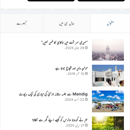
مقبول
حال ہی میں
تبصرے
’’میری سر شت میں ناکامی کا خمیر نہیں‘‘
29 جولائی 2025ء
مومن دلیر اور شجاع ہوتا ہے
10 ستمبر 2019ء
Mendig سے جلسہ سالانہ جرمنی کی تیاری کی ایک رپورٹ
22 اگست 2024ء
ہم نے کورونا وائرس کو کیسے اپنے گھر سے نکالا؟
21 اپریل 2020ء