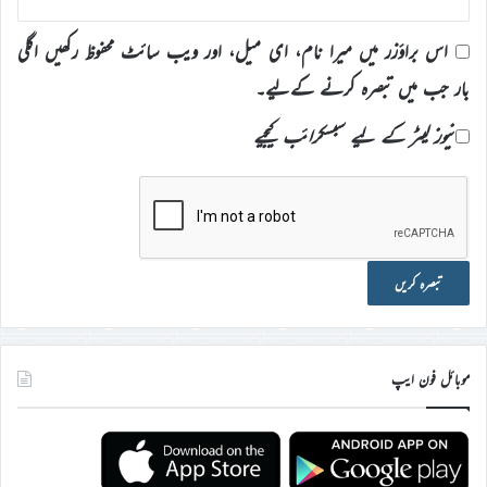
اس براؤزر میں میرا نام، ای میل، اور ویب سائٹ محفوظ رکھیں اگلی
بار جب میں تبصرہ کرنے کےلیے۔
نیوز لیٹر کے لیے سبسکرائب کیجیے
موبائل فون ایپ