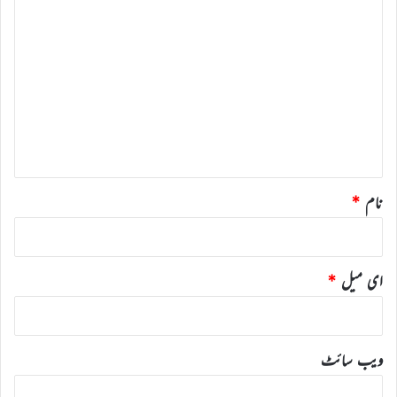
ت
ب
ص
ر
ہ
*
نام
*
ای میل
*
ویب‌ سائٹ