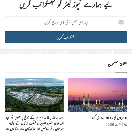
لیے ہمارے نیوز لیٹر کو سبسکرائب کریں
اپنا
ای
میل
آئی
ڈی
درج
کریں
متعلقہ مضمون
دوسروں کی مدد اور ہمدردی کرنا
جلسہ سالانہ برطانیہ ۲۰۲۶ء کے موقع پر حضورِ انور ایّدہ
الله تعالیٰ بنصرہ العزیز کی مختلف ممالک کے وفود،
6 اگست 2026ء
مہمانان ، نَو مبائعین اور نمائندگان سے ملاقاتوں اور