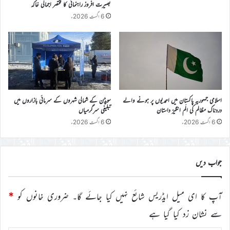
بصیرت افروز راہنمائی کا مختصر اجمالی خاکہ
6 اگست 2026ء
اسلامی جمہوریہ پاکستان میں احمدیوں پر ہونے والے
سویڈن کے شمالی شہروں کے سرمائی بازاروں میں
دردناک مظالم کی الَم انگیز داستان
تبلیغی سرگرمیاں
6 اگست 2026ء
6 اگست 2026ء
جواب دیں
آپ کا ای میل ایڈریس شائع نہیں کیا جائے گا۔
ضروری خانوں کو
*
سے نشان زد کیا گیا ہے