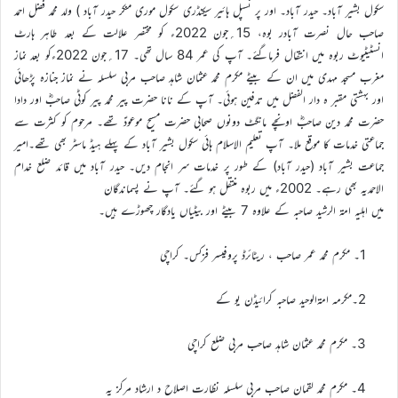
سکول بشیر آباد۔ حیدر آباد۔ اور پر نسپل ہائیر سیکنڈری سکول موری منکر حیدر آباد ) ولد محمد فضل احمد
صاحب حال نصرت آبادر بوه، 15؍جون 2022ء کو مختصر علالت کے بعد طاہر ہارٹ
انسٹیٹیوٹ ربوہ میں انتقال فرماگئے۔ آپ کی عمر 84 سال تھی۔ 17؍جون 2022ءکو بعد نماز
مغرب مسجد مہدی میں ان کے بیٹے مکرم محمد عثمان شاہد صاحب مربی سلسلہ نے نماز جنازہ پڑھائی
اور بہشتی مقبر ہ دار الفضل میں تدفین ہوئی۔ آپ کے نانا حضرت پیر محمد پیر کوٹی صاحبؓ اور دادا
حضرت محمد دین صاحبؓ اونچے مانگٹ دونوں صحابی حضرت مسیح موعودؑ تھے۔ مرحوم کو کثرت سے
جماعتی خدمات کا موقع ملا۔ آپ تعلیم الاسلام ہائی سکول بشیر آباد کے پہلے ہیڈ ماسٹر بھی تھے۔امیر
جماعت بشیر آباد (حیدر آباد) کے طور پر خدمات سر انجام دیں۔ حیدر آباد میں قائد ضلع خدام
الاحمدیہ بھی رہے۔ 2002ء میں ربوہ منتقل ہو گئے۔ آپ نے پسماندگان
میں اہلیہ امۃ الرشید صاحبہ کے علاوہ 7 بیٹے اور بیٹیاں یادگار چھوڑے ہیں۔
1۔ مکرم محمد عمر صاحب ، ریٹائرڈ پروفیسر فزکس۔ کراچی
2۔مکرمہ امۃالوحید صاحبہ کرائیڈن یو کے
3۔ مکرم محمد عثمان شاهد صاحب مربی ضلع کراچی
4۔ مکرم محمد لقمان صاحب مربی سلسله نظارت اصلاح د ارشاد مرکز یه