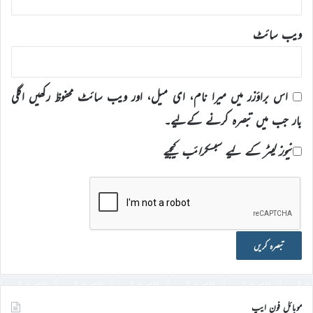
ویب‌ سائٹ
اس براؤزر میں میرا نام، ای میل، اور ویب سائٹ محفوظ رکھیں اگلی
بار جب میں تبصرہ کرنے کےلیے۔
نیوز لیٹر کے لیے سبسکرائب کیجیے
موبائل فون ایپ