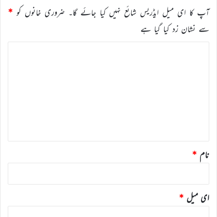
آپ کا ای میل ایڈریس شائع نہیں کیا جائے گا۔
ضروری خانوں کو
*
سے نشان زد کیا گیا ہے
ت
ب
ص
ر
ہ
*
نام
*
ای میل
*