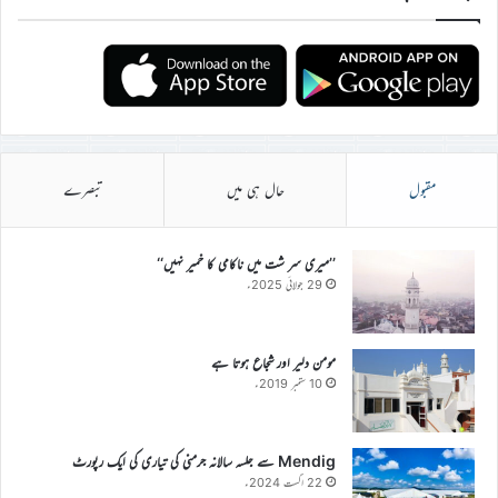
مقبول
حال ہی میں
تبصرے
’’میری سر شت میں ناکامی کا خمیر نہیں‘‘
29 جولائی 2025ء
مومن دلیر اور شجاع ہوتا ہے
10 ستمبر 2019ء
Mendig سے جلسہ سالانہ جرمنی کی تیاری کی ایک رپورٹ
22 اگست 2024ء