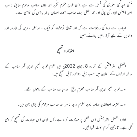
منشی عبدالحئ سنوری کی نسل سے ہے۔اسی طرح مکرم تنویر احمد خاں صاحب مرحوم سابق نائب
امیر ڈیفنس لاہور کی پوتی اور محمد افضل بٹ صاحب آف احسان برقعہ ہاؤس کی نواسی ہے۔
احباب سے دعا کی درخواست ہے کہ اللہ تعالیٰ نومولودہ کو نیک ، صاسلحہ ، دین کی خادمہ اور
والدین کے لیے قرۃ العین بنائے۔آمین
اعتذار و تصحیح
الفضل انٹرنیشنل کے شمارہ 8؍جون 2022ء میں مکرم خواجہ نعیم الدین قمر صاحب کے
سانحہ ارتحال کے اعلان میں حسب ذیل دوامور قابل تصحیح ہیں:
٭…خواجہ نعیم الدین قمر صاحب محترم رفیق احمد حیات صاحب کے ماموں تھے۔
٭…محترمہ امۃالقدیر صاحبہ زوجہ مکرم راجہ ناصر احمد صاحب مرحوم کی بڑی بہن ہیں۔
ادارہ الفضل انٹرنیشنل اس غلطی پر معذرت خواہ ہے۔آن لائن اس عبارت کی تصحیح کر دی
گئی ہے۔ قارئین کرام نوٹ فرما لیں۔