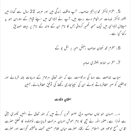
5۔ مکرم ڈاکٹر محمدابراہیم صاحب۔ آپ واقف زندگی ہیں اور عرصہ 22 سال سے گھانا میں
بطور ڈاکٹر خدمات سرانجام دے رہے ہیں۔آپ نے ڈبواسی میں اپنے قیام کے دوران احمد یہ
ہسپتال ڈبواسی میں ایک مسجد تعمیر کروائی جس کا نام ان کے والد کے نام پر بیت الصدیق
رکھا گیا ہے۔
6۔ مکرم محمد نعمان صاحب ریجنل امیر بر سٹل یو کے
7۔ مکر مہ حمامة البشری صاحبہ
احباب جماعت سے دعا کی درخواست ہے کہ اللہ تعالیٰ مرحوم کے درجات بلند فرمائے اور
لواحقین کو صبر عطافرماتے ہوئے ان کی نیکیاںجاری رکھنے کی توفیق عطافرمائے۔آمین
اعلانِ ولادت
٭… احسان احمد خاں صاحب مربی سلسلہ تحریر کرتے ہیں کہ اللہ تعالیٰ نے انہیں تیسری بیٹی
سے نوازا ہے۔حضور انور نے بچی کا نام مہوش احسان مرحمت فرمایاہے۔نومولودہ کا تعلق حضرت
اقدس مسیح موعود علیہ السلام کے رفقاء حضرت میاں غلام حسین آف عالمگڑھ گجرات اور حضرت