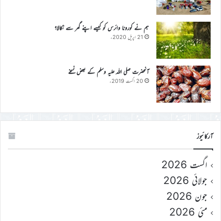
ہم نے کورونا وائرس کو کیسے اپنے گھر سے نکالا؟
21 اپریل 2020ء
آنحضرت صلی اللہ علیہ وسلم کے بعض نسخے
20 اگست 2019ء
آرکائیوز
اگست 2026
جولائی 2026
جون 2026
مئی 2026