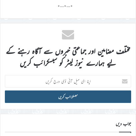
٭…٭…٭
مختلف مضامین اور جماعتی خبروں سے آگاہ رہنے کے
لیے ہمارے نیوز لیٹر کو سبسکرائب کریں
اپنا
ای
میل
آئی
ڈی
درج
کریں
جواب دیں