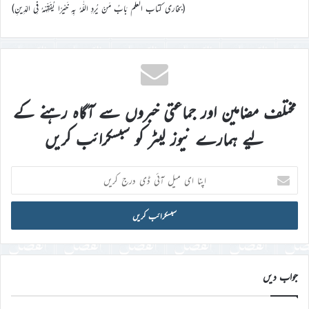
(بخاری کتاب العلم بَابُ مَنْ يُرِدِ اللّٰهُ بِهِ خَيْرًا يُفَقِّهْهُ فِي الدِّينِ)
مختلف مضامین اور جماعتی خبروں سے آگاہ رہنے کے
لیے ہمارے نیوز لیٹر کو سبسکرائب کریں
اپنا
ای
میل
آئی
ڈی
درج
کریں
جواب دیں