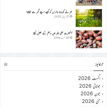
ہم نے کورونا وائرس کو کیسے اپنے گھر سے نکالا؟
21 اپریل 2020ء
آنحضرت صلی اللہ علیہ وسلم کے بعض نسخے
20 اگست 2019ء
آرکائیوز
اگست 2026
جولائی 2026
جون 2026
مئی 2026