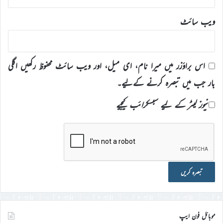
ویب‌ سائٹ
اس براؤزر میں میرا نام، ای میل، اور ویب سائٹ محفوظ رکھیں اگلی
بار جب میں تبصرہ کرنے کےلیے۔
نیوز لیٹر کے لیے سبسکرائب کیجیے
موبائل فون ایپ