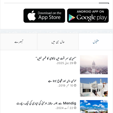
مقبول
حال ہی میں
تبصرے
’’میری سر شت میں ناکامی کا خمیر نہیں‘‘
29 جولائی 2025ء
مومن دلیر اور شجاع ہوتا ہے
10 ستمبر 2019ء
Mendig سے جلسہ سالانہ جرمنی کی تیاری کی ایک رپورٹ
22 اگست 2024ء