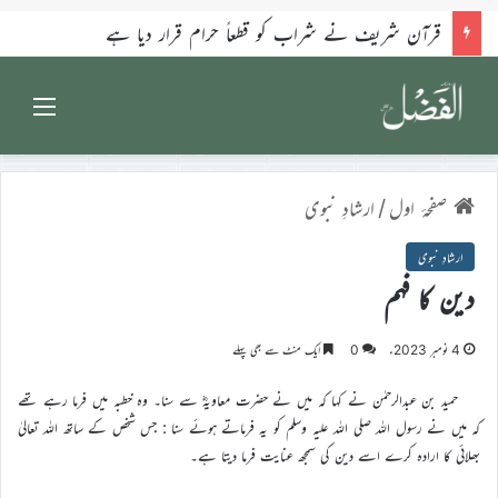
قرآن شریف نے شراب کو قطعاً حرام قرار دیا ہے
Menu
صفحۂ اول
/
ارشادِ نبوی
ارشادِ نبوی
دین کا فہم
4 نومبر 2023ء
0
ایک منٹ سے بھی پہلے
حمید بن عبدالرحمٰن نے کہا کہ میں نے حضرت معاویہؓ سے سنا۔ وہ خطبہ میں فرما رہے تھے
کہ میں نے رسول اللہ صلی اللہ علیہ وسلم کو یہ فرماتے ہوئے سنا : جس شخص کے ساتھ اللہ تعالیٰ
بھلائی کا ارادہ کرے اسے دین کی سمجھ عنایت فرما دیتا ہے۔