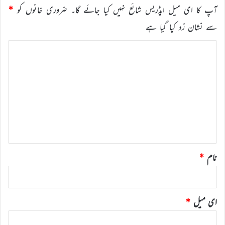
آپ کا ای میل ایڈریس شائع نہیں کیا جائے گا۔
ضروری خانوں کو
*
سے نشان زد کیا گیا ہے
ت
ب
ص
ر
ہ
*
نام
*
ای میل
*