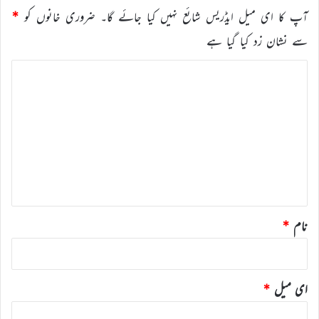
آپ کا ای میل ایڈریس شائع نہیں کیا جائے گا۔
ضروری خانوں کو
*
سے نشان زد کیا گیا ہے
ت
ب
ص
ر
ہ
*
نام
*
ای میل
*