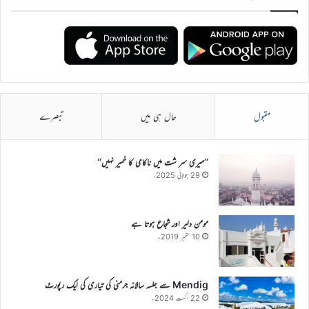
مقبول
حال ہی میں
تبصرے
’’میری سر شت میں ناکامی کا خمیر نہیں‘‘
29 جولائی 2025ء
مومن دلیر اور شجاع ہوتا ہے
10 ستمبر 2019ء
Mendig سے جلسہ سالانہ جرمنی کی تیاری کی ایک رپورٹ
22 اگست 2024ء