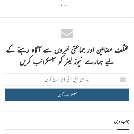
٭٭٭
مختلف مضامین اور جماعتی خبروں سے آگاہ رہنے کے
لیے ہمارے نیوز لیٹر کو سبسکرائب کریں
اپنا
ای
میل
آئی
ڈی
درج
کریں
جواب دیں