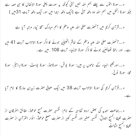
٭…سورۃ التوبہ سے پہلے بسم اللہ نہیں آئی کیونکہ یہ سورت پہلی سورۃ الانفال کا ہی حصہ ہے
جبکہ سورۃ النمل میں بسم اللہ دو دفعہ آئی ہے (ایک دفعہ ابتدا میں اور ایک دفعہ آیت 31میں )
٭…قرآن کریم میں آنحضرت صلی اللہ علیہ وسلم کا اسم مبارک ’محمدؐ ‘چار مرتبہ آیا ہے
٭…آنحضرت صلی اللہ علیہ وسلم کے خَاتَمُ النَّبِیِّیْنَ ہونے کا ذکر سورۃ الاحزاب آیت 41 میں
ہے۔ اور رَحْمَۃٌ لِّلْعَالَمِیْنَ ہونے کا ذکر سورۃ الانبیاء آیت 108؍میں ہے۔
٭…سورتیںجو انبیاء کے ناموں پر ہیں: سورۃ یونسؑ، سورۃہودؑ، سورۃ یوسفؑ، سورۃابراہیمؑ، سورۃ
محمدؐ، سورۃ نوحؑ۔
٭…قرآن کریم کی سورۃ الاحزاب آیت 38 میں ایک صحابی حضرت زیدبن حارثہؓ کا نام آیا
ہے۔
٭…جماعت احمدیہ کی بعض اردو تفاسیر کے نام: تفسیر حضرت مسیح موعودؑ، حقائق الفرقان از
حضرت خلیفة المسیح الاولؓ، تفسیر صغیر اور تفسیر کبیر از حضرت مصلح موعودؓ، انوار القرآن از حضرت
خلیفة المسیح الثالثؒ