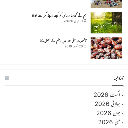
ہم نے کورونا وائرس کو کیسے اپنے گھر سے نکالا؟
21 اپریل 2020ء
آنحضرت صلی اللہ علیہ وسلم کے بعض نسخے
20 اگست 2019ء
آرکائیوز
اگست 2026
جولائی 2026
جون 2026
مئی 2026