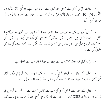
٭…حفاظتِ قرآن کریم کے متعلق اللہ تعالیٰ نے وعدہ فرمایا ہے: اِنَّانَحْنُ نَزَّلْنَا الذِّکْرَوَاِنَّالَہٗ
لَحٰفِظُوْنَ (الحجر: 10) ترجمہ: اس ذکر (یعنی قرآن ) کو ہم نے ہی اتارا ہے اور ہم یقیناً اس کی
حفاظت کریں گے
٭…قرآن کریم کی پہلی دو سورتیں سورۃ الفاتحہ وسورۃ البقرۃ ہیں اور آخری دو سورتیںسورۃ
الفلق اور سورۃ الناس ہیں۔ آخری دونوں سورتوں کو معوّذتین بھی کہتے ہیں کیونکہ یہ دونوں “قُلْ
اَعُوْذُ” سے شروع ہوتی ہیں۔ ان دونوں میں آخری زمانے کے فتنوں سے محفوظ رہنے کی دعا بھی
سکھائی گئی ہے۔
٭…قرآن کریم میں سورۃ البقرۃسب سے بڑی اور سورۃ الکوثر سب سے چھوٹی ہے
٭…نزول کے لحاظ سے قرآن کریم کی سب سے پہلی آیت ہے: اِقْرَاْبِاسْمِ رَبِّکَ الَّذِیْ
خَلَقَ(العلق:2)ترجمہ: اپنے رب کا نام لے کر پڑھ جس نے (سب اشیاء کو ) پیدا کیا۔
٭…نزول کے لحاظ سے قرآن کریم کی سب سے آخری آیت ہے: وَاتَّقُوْا یَوْمًا تُرْجَعُوْنَ فِیْہِ
اِلَی اللّٰہ (سورۃ البقرۃ: 282) ترجمہ: اس دن سے ڈرو جس میں تمہیں اللہ کی طرف لوٹایا جائے گا۔