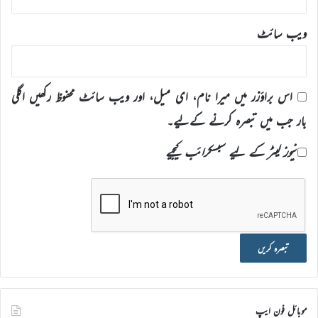
ویب‌ سائٹ
اس براؤزر میں میرا نام، ای میل، اور ویب سائٹ محفوظ رکھیں اگلی
بار جب میں تبصرہ کرنے کےلیے۔
نیوز لیٹر کے لیے سبسکرائب کیجیے
موبائل فون ایپ