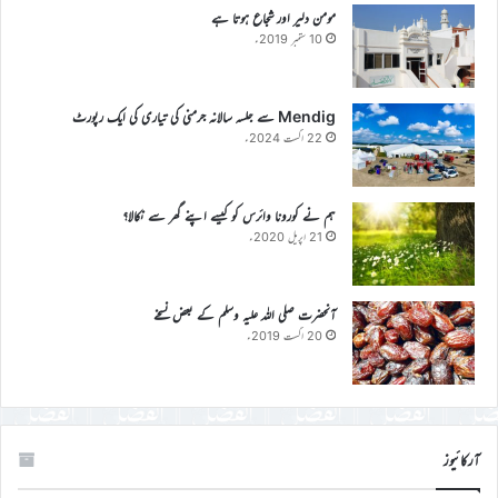
مومن دلیر اور شجاع ہوتا ہے
10 ستمبر 2019ء
Mendig سے جلسہ سالانہ جرمنی کی تیاری کی ایک رپورٹ
22 اگست 2024ء
ہم نے کورونا وائرس کو کیسے اپنے گھر سے نکالا؟
21 اپریل 2020ء
آنحضرت صلی اللہ علیہ وسلم کے بعض نسخے
20 اگست 2019ء
آرکائیوز