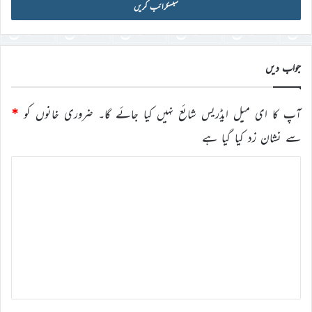
آئی
ڈی
درج
کریں
جواب دیں
آپ کا ای میل ایڈریس شائع نہیں کیا جائے گا۔
ضروری خانوں کو
*
سے نشان زد کیا گیا ہے
ت
ب
ص
ر
ہ
*