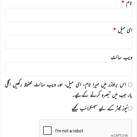
نام
*
ای میل
*
ویب‌ سائٹ
اس براؤزر میں میرا نام، ای میل، اور ویب سائٹ محفوظ رکھیں اگلی
بار جب میں تبصرہ کرنے کےلیے۔
نیوز لیٹر کے لیے سبسکرائب کیجیے