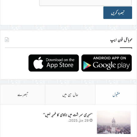
موبائل فون ایپ
مقبول
حال ہی میں
تبصرے
’’میری سر شت میں ناکامی کا خمیر نہیں‘‘
29 جولائی 2025ء