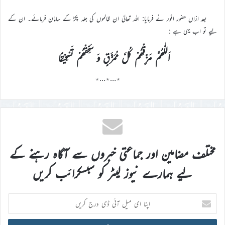
بعد ازاں حضور انور نے فرمایا: اللہ تعالیٰ ان ظالموں کی جلد پکڑ کے سامان فرمائے۔ ان کے
لیے تو اب یہی ہے :
اَللّٰھُمَّ مَزِّقْھُمْ کُلَّ مُمَزَّقٍ وَ سَحِّقْھُمْ تَسْحِیْقًا
٭…٭…٭
مختلف مضامین اور جماعتی خبروں سے آگاہ رہنے کے
لیے ہمارے نیوز لیٹر کو سبسکرائب کریں
اپنا
ای
میل