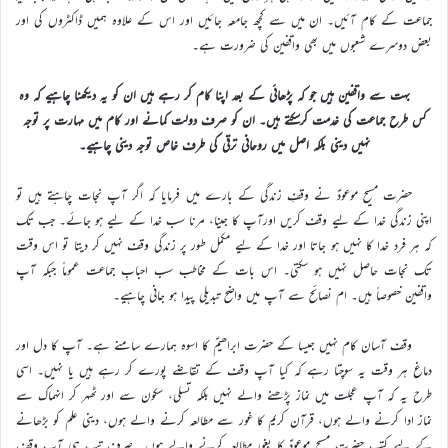
جماعت کے کام آئیں۔ ان میں سے کچھ جامعہ جائیں اور اس کے علاوہ ہمیں ڈاکٹروں کی اور
بعض دوسرے شعبوں میں بھی واقفین کی ضرورت ہے۔
بہت سے واقفین ہیں جو کہ پڑھائی کے بعد اپنا کام کر رہے ہیں ان کو یہ دیکھنا چاہیے کہ وہ
کس طرح جماعت کی خدمت کرسکتے ہیں۔ ان کو صرف دولت کمانے اور کام میں مہارت پر توجہ
نہیں دینی بلکہ اصل میں روحانی ترقی کی طرف خاص توجہ دینی چاہیے۔
حضرت مسیح موعودؑ نے وقفِ زندگی کے بارے میں فرمایا کہ اگر آپ نجات چاہتے ہیں تو
اپنی زندگی خدا کے لیے وقف کریں اورآپ کا جینا، مرنا سب خدا کے لیے ہو جائے۔ جب تک
کہ ہر فرد خدا کا نہیں ہو جاتا اور خدا کے لیے مکمل طور پر زندگی وقف نہیں کر دیتا تو اس وقت
تک نجات حاصل نہیں ہو سکتی۔ اس بات کے مخاطب سب احبابِ جماعت عموماً جبکہ آپ
واقفین خصوصاً ہیں۔ ام نصائح سے آپ میں واضح تبدیلی پیدا ہو جانی چاہیے۔
وقف آسان کام نہیں جیسا کے حضرت ابراھیمؑ کا اسوہ ہمارے سامنے ہے۔ آپ کا دل اور
دماغ ہر وقت یہ سوچتا رہے کہ کیا آپ وقف کے تقاضے پورے کر رہے ہیں یا نہیں۔ اسی
طرح یہ کہ آپ عجلت میں نماز پڑھنے والے نہیں بلکہ تسلی، سکون سے اور ٹھہر کر انہماک سے
نماز ادا کرنے والے ہوں، قرآن کریم کا غور سے مطالعہ کرنے والے ہوں، دینی علم کو بڑھانے
کے لیے کتب حضرت مسیح موعودؑ کا بغور مطالعہ کرنے والے ہوں۔ صرف تب ہی آپ وقف