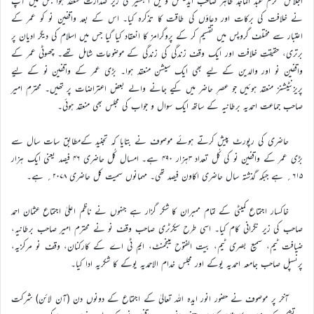
اجلاس مکرم عبد الماجد طاہر صاحب ایڈیشنل وکیل التبشیر کی زیر صدارت منعقد ہوا جس میں آپ
نے خلافت کی برکات اور دعاؤں کی طاقت کا تذکرہ کیا۔ اس کے بعد واقفین نو کو عمر کے
اعتبار سے مختلف گروپس میں تقسیم کر کے پروگرامز کا انعقاد کیا گیا جس میں اسلام کی دیگر ادیان پر
برتری، حقیقتِ خلافت اور ایک وقف زندگی کی زندگی کے موضوعات شامل تھے۔ چھوٹی عمر کے
واقفین نو اور والدین کے لیے بھی ایک سیشن منعقد ہوا۔ بڑی عمر کے واقفین نو کے لیے
پریزنٹیشنز منعقد ہوئیں جو عصرِ حاضر میں کیے جانے والے بعض اعتراضات پر تھیں۔ محترم امیر
صاحب جماعت احمدیہ برطانیہ کے ساتھ ایک سوال و جواب کی مجلس بھی منعقد ہوئی۔
حاضری کی رپورٹ پیش کرتے ہوئے موصوف نے بتایا کہ تجنید کےمطابق سات سال سے
بڑی عمر کے واقفین نو کی کُل تعداد ۳ہزار ۴۹۰ ہے۔ امسال کُل حاضری ۴۶ فیصد یعنی ایک ہزار
۶۱۵؍ ہے جبکہ گذشتہ سال حاضری اکاون فیصد تھی۔ مہمانوں سمیت کل حاضری ۲۰۷۸؍ ہے۔
خاکسار اجتماع کمیٹی کے تمام ممبران کا شکر گزار ہے جنہوں نے ناظم اعلیٰ اجتماع عثمان احمد
صاحب کی زیر نگرانی کام کیا۔ اسی طرح سیکرٹری صاحب وقف نو نے محترم امیر صاحب برطانیہ،
ضیافت ٹیم، سمیع بصری ٹیم، بیت الفتوح مینجمنٹ، ایم ٹی اے کے کارکنان، وقف نو مرکزیہ،
پرنسپل صاحب جامعہ احمدیہ یوکے اور مجلس خدام الاحمدیہ یوکے کا شکریہ ادا کیا۔
آخر پر موصوف نے حضور انور ایدہ اللہ تعالیٰ کے اجتماع کے دونوں دن (آن لائن) شرکت