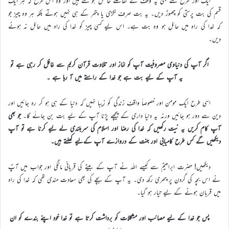
ایک اور طرح سے بھی یہ وقف کے تقاضے حاصل ہو سکتے ہیں اور وہ اس طرح کہ ہر ایک
قسم کی بت پرستی کو چھوڑ دیں۔ یہ بت صرف لکڑی یا پتھر کے ہی نہیں ہوتے بلکہ ہر وہ چیز جو
کہ خدا کی راہ میں حائل ہو وہ بت ہے۔ اس لیے کسی چیز کو خدا کی راہ میں حائل نہ ہونے
دیں۔
اگر آپ کی دنیاوی مصروفیت آپ کو نماز اور تلاوت قرآن کریم سے غافل کر رہی ہے تو
یہ آپ کے لیے بت ہے جو خدا کے راستے میں آ رہا ہے ۔
اسی طرح ایک مومن اور خصوصاً واقفِ زندگی کو زیبا نہیں کہ دنیا کے ہی ہو کر رہ جائیں اور
دین سے دور ہو جائیں ورنہ یہ دنیا داری کے پیچھے پڑنا آپ کے لیے بت بن جائے گا۔
جو بھی
آپ کام کریں یہ نیت رکھیں کہ خدا کی رضا اور اسلام کی سربلندی لے لیے کرنا ہے تو آپ
دیکھیں گے کس طرح کامیابی اور جنت کے دروازے آپ کےلیے کھلتے ہیں۔
دیکھیں! حضرت ابراھیمؑ سے کیسے اللہ نے آپ کے بیٹے کی قربانی مانگی اور جواب میں آپؑ
نے اس بچہ کی گردن پر چھری رکھ دی۔ یہ آپ کے بچے کی بھی سعادت مندی تھی کہ خدا کی راہ
میں قربان ہونے کے لیے تیار ہو گیا۔
پس جو
خدا کے لیے
مصائب اور مشکلات کو برداشت کرتا ہے تو خدا خود اپنے بندے کو ان