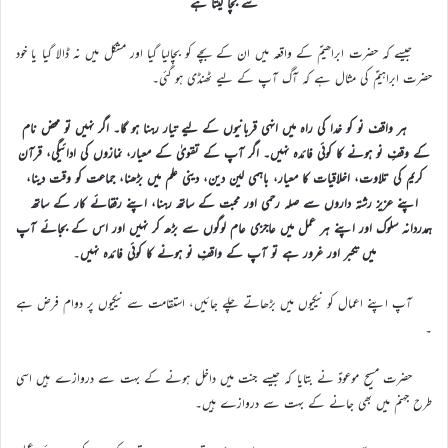
سے بچا لیتا ہے
جیسے کہ حضرت ابراھیمؑ کے واقعہ میں ان کے بچے کو بچالیا گیا اور مشکل میں نہ ڈالا گیا یا خود
حضرت ابراہیمؑ کی مثال ہے کہ آگ آپ کے لیے ٹھنڈی ہو گئی۔
ہر واقف نو کو خدا کی راہ میں انہی قربانیوں کے لیے تیار رہنا ہو گا۔ اگر نہیں تو محض نام
کے وقفِ نو ہونے کا کوئی فائدہ نہیں۔ اگر آپ کے تقویٰ کے معیار، نمازوں کی ادائیگی، قرآن
کریم کی تلاوت، اخلاقیات کا معیار، باہمی لین دین، دینی علم میں بڑھنا، جماعت کو وقت دینا،
اپنے عزیز رشتہ داروں سے صلہ رحمی اور محبت کے ساتھ رہنا، اپنے رفقائے کار کے ساتھ
ہمدردانہ سلوک اور اپنے ہر عمل میں عاجزی عام لوگوں سے بڑھ کر نہیں اور اس کے بجائے آپ
میں تکبر اور غرور ہے تو آپ کے واقفِ نو ہونے کا کوئی فائدہ نہیں
۔
آپ اپنے اعمال کو نیکیوں میں بڑھاتے چلے جائیں، استقامت سے نیکیوں پر دوام فرض ہے
۔
حضرت مسیح موعودؑ نے بتایا کہ جیسے جنت میں داخل ہونے کے بہت سے دروازے ہیں اسی
طرح جہنم میں بھی جانے کے بہت سے دروازے ہیں۔