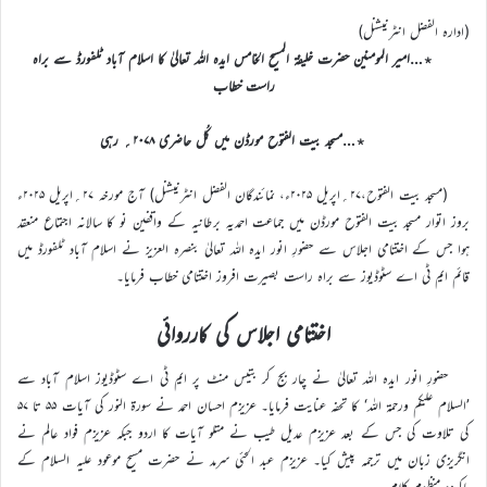
(ادارہ الفضل انٹرنیشنل)
٭…امیر المومنین حضرت خلیفۃ المسیح الخامس ایدہ اللہ تعالیٰ کا اسلام آباد ٹلفورڈ سے براہ
راست خطاب
٭…مسجد بیت الفتوح مورڈن میں کُل حاضری ۲۰۷۸؍ رہی
(مسجد بیت الفتوح،۲۷؍اپریل ۲۰۲۵ء، نمائندگان الفضل انٹرنیشنل) آج مورخہ ۲۷؍اپریل ۲۰۲۵ء
بروز اتوار مسجد بیت الفتوح مورڈن میں جماعت احمدیہ برطانیہ کے واقفین نو کا سالانہ اجتماع منعقد
ہوا جس کے اختتامی اجلاس سے حضورِ انور ایدہ اللہ تعالیٰ بنصرہ العزیز نے اسلام آباد ٹلفورڈ میں
قائم ایم ٹی اے سٹوڈیوز سے براہ راست بصیرت افروز اختتامی خطاب فرمایا۔
اختتامی اجلاس کی کارروائی
حضورِ انور ایدہ اللہ تعالیٰ نے چار بج کر بتیس منٹ پر ایم ٹی اے سٹوڈیوز اسلام آباد سے
’السلام علیکم ورحمۃ اللہ‘ کا تحفہ عنایت فرمایا۔ عزیزم احسان احمد نے سورۃ النور کی آیات ۵۵ تا ۵۷
کی تلاوت کی جس کے بعد عزیزم عدیل طیب نے متلو آیات کا اردو جبکہ عزیزم فواد عالم نے
انگریزی زبان میں ترجمہ پیش کیا۔ عزیزم عبد الحئی سرمد نے حضرت مسیح موعود علیہ السلام کے
پاکیزہ منظوم کلام