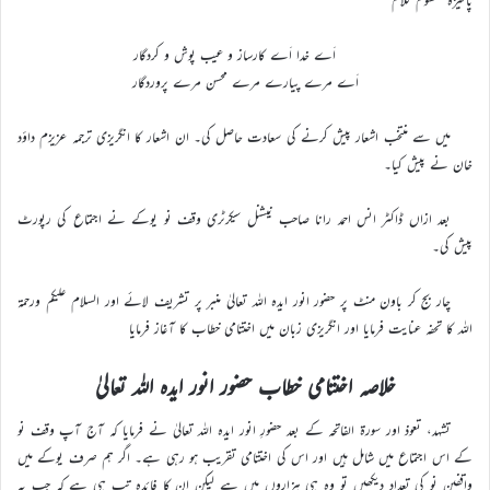
اَے خدا اَے کارساز و عیب پوش و کردگار
اَے مرے پیارے مرے محسن مرے پروردگار
میں سے منتخب اشعار پیش کرنے کی سعادت حاصل کی۔ ان اشعار کا انگریزی ترجمہ عزیزم داؤد
خان نے پیش کیا۔
بعد ازاں ڈاکٹر انس احمد رانا صاحب نیشنل سیکرٹری وقف نو یوکے نے اجتماع کی رپورٹ
پیش کی۔
چار بج کر باون منٹ پر حضور انور ایده الله تعالیٰ منبر پر تشریف لائے اور السلام علیکم ورحمۃ
اللہ کا تحفہ عنایت فرمایا اور انگریزی زبان میں اختتامی خطاب کا آغاز فرمایا
خلاصہ اختتامی خطاب حضور انور ایدہ اللہ تعالیٰ
تشہد، تعوذ اور سورۃ الفاتحہ کے بعد حضورِ انور ایدہ اللہ تعالیٰ نے فرمایا کہ آج آپ وقف نو
کے اس اجتماع میں شامل ہیں اور اس کی اختتامی تقریب ہو رہی ہے۔ اگر ہم صرف یوکے میں
واقفین نو کی تعداد دیکھیں تو وہ ہی ہزاروں میں ہے لیکن ان کا فائدہ تب ہی ہے کہ جب یہ