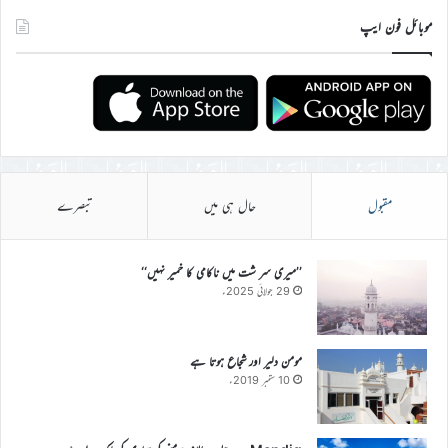
موبائل فون ایپ
مقبول
حال ہی میں
تبصرے
’’میری سر شت میں ناکامی کا خمیر نہیں‘‘
29 جولائی 2025ء
مومن دلیر اور شجاع ہوتا ہے
10 ستمبر 2019ء