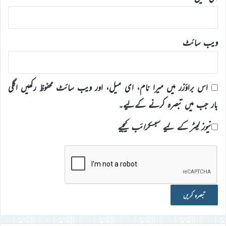
ویب‌ سائٹ
اس براؤزر میں میرا نام، ای میل، اور ویب سائٹ محفوظ رکھیں اگلی
بار جب میں تبصرہ کرنے کےلیے۔
نیوز لیٹر کے لیے سبسکرائب کیجیے