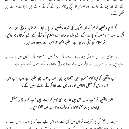
کے تقاضے نبھانے والے اور اسلام کا صحیح پیغام دنیا کے کونے کونے میں پہنچانے والے بن
سکیں گے۔
اگر تمام واقفین نو لڑکے اور لڑکیوں کی تعداد دیکھیں تو ایک لاکھ کے قریب پہنچ رہی ہے۔
اگر یہ سب اس مقصد کو پانے کے لیے دل و جان سے اسلام کی ترقی کے لیے کوشاں ہو جائیں
تو اسلام کی ترقی لازمی ہے، لیکن ابھی ہم اس سے بہت دور ہیں۔
دنیا داری اور اس دنیا کی چمک دمک سے لوگ متاثر ہیں۔ معصوم لوگ جنگوں میں مارے جا
رہے ہیں اور یہ امیروں اور طاقتوروں کے صرف ذاتی مفادات کے حصول کے لیے ہے۔
آپ واقفین کو اپنا کام معمولی نہیں سمجھنا چاہیے۔ اور یہ تب ہی ممکن ہے جب آپ اس
ذمہ داری کو مکمل اخلاص اور دعاؤں سے ادا کرنے والے بنیں گے۔
بطور واقفین نو آپ جہاں بھی ہیں اور جو بھی کام کر رہے ہیں آپ کو روزانہ مستقل
بنیادوں پر جماعتی کاموں کو وقت دینا ہے اور تھکنا نہیں۔
حضرت ابراھیمؑ کی جو تعریف قرآن میں آئی ہے وہ اسی لیے ہے کہ جو وعدہ انہوں نے خدا
سے کیا تھا باوجود مشکلات اور مصائب کے وہ اس پر پورے اترے اس لیے خدا نے ان کو وفا