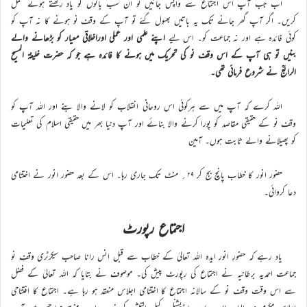
اب جب آپ اس اجتماع سے واپس جائیں تو ان سب باتوں کو یاد رکھتے ہوئے عمل
کریں۔ اگر آپ گھر جانے تک یہ باتیں بھول گئے تو آپ کے وقف نو ہونے کا نہ آپ کو
کوئی فائدہ ہے اور نہ جماعت کو۔ اس لیے
اپنے علمی اور عملی اوراخلاقی معیار کو بڑھانے والے
بنیں تو ہی آپ کے اس وقف نو کی تحریک میں ہونے کا فائدہ ہے جو کہ حضرت خلیفۃ المسیح
الرابعؒ نے شروع فرمائی تھی۔
اللہ کرے کہ آپ میں سے ہرکوئی اس روحانی انقلاب کو لانے والا بنے اور اللہ آپ کو
وقف نو کے حقیقی مقاصد کو پورا کرنے والا بنائے اور آپ دنیا بھر میں حقیقی اسلام کی تعلیمات
کو پھیلانے والے ثابت ہوں۔ آمین
حضور انور کا خطاب پانچ بج کر ۲۹؍ منٹ تک جاری رہا۔ اس کے بعد حضور انور نے اختتامی
دعا کروائی۔
اجتماع رپورٹ
یاد رہے کہ حضورِ انور ایدہ اللہ تعالیٰ کے خطاب سے قبل انس رانا صاحب سیکرٹری وقفِ نو
جماعت احمدیہ برطانیہ نے اجتماع کی رپورٹ پیش کی۔ موصوف نے بتایا کہ اللہ تعالیٰ کے فضل
سے اس وقت وقف نو کے سالانہ اجتماع کا اختتامی اجلاس منعقد ہو رہا ہے۔ اجتماع کا افتتاحی