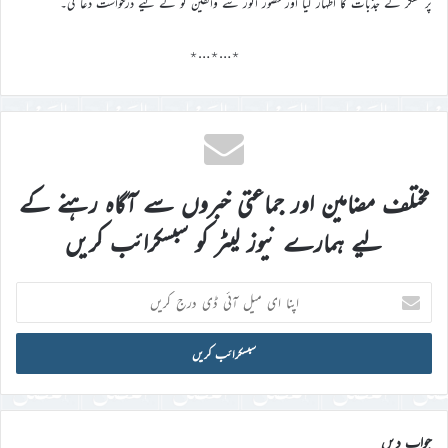
پر تشکر کے جذبات کا اظہار کیا اور حضور انور سے واقفین نو کے لیے درخواست دعا کی۔
٭…٭…٭
مختلف مضامین اور جماعتی خبروں سے آگاہ رہنے کے
لیے ہمارے نیوز لیٹر کو سبسکرائب کریں
اپنا
ای
میل
آئی
ڈی
درج
کریں
جواب دیں