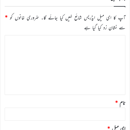
آپ کا ای میل ایڈریس شائع نہیں کیا جائے گا۔
ضروری خانوں کو
*
سے نشان زد کیا گیا ہے
ت
ب
ص
ر
ہ
*
نام
*
ای میل
*