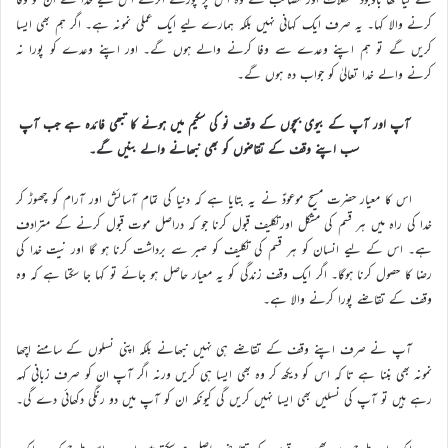
کرنے والا کہا۔ یہ صرف ایک کہانی نہیں بلکہ ہمارے لیے ایک عملی نمونہ ہے۔ اگر ہم بھی ایسا
کریں گے تو ہم اپنے وعدے سے وفا کرنے والے ہوں گے۔ اور اپنے وعدے کو پورا نہ
کرنے والے خدا تعالیٰ کو جواب دہ ہوں گے۔
آپ اور آپ کے بیوی بچوں کے وقف نو کی سکیم میں ہونے کا تبھی فائدہ ہے جب آپ
سب اپنے وقف کے تقاضوں کو بھی نبھانے والے بنیں گے۔
اس کا معیار حضرت مسیح موعودؑ نے یہ بتایا ہے کہ دنیا کی تمام آسائش اور آرام کو چھوڑ کر
خدا کی راہ میں ہر قسم کی مشکل اورتکلیف قبول کرنا جو کہ دراصل موت قبول کرنے کے مترادف
ہے۔ اس کے لیے انسان کو ہر قسم کی تکلیف کو صبر سے برداشت کرنا ہو گا اور نیت خدا کی
رضا کا حصول کرنا ہوگا۔ اگر ایک وقف زندگی کو یہ معیار حاصل ہو جائے تو کہا جا سکتا ہے کہ وہ
وقف کے تقاضے پورا کرنے والا ہے۔
آپ نے صرف اپنے وقف کے تقاضے ہی نہیں نبھانے بلکہ اپنی نسلوں کے سامنے اچھا
نمونہ بھی بننا ہے تا کہ اس کو دیکھ کر وہ بھی ایسا ہی کریں ورنہ اگر آپ ان کو صرف زبانی کہہ
رہے ہیں تو آپ کی نسلیں بھی ایسا نہیں کریں گی کیونکہ ان کو آپ میں دو رنگی دکھائی دے گی۔