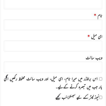
نام
*
ای میل
*
ویب‌ سائٹ
اس براؤزر میں میرا نام، ای میل، اور ویب سائٹ محفوظ رکھیں اگلی
بار جب میں تبصرہ کرنے کےلیے۔
نیوز لیٹر کے لیے سبسکرائب کیجیے