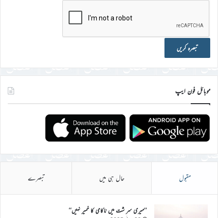
موبائل فون ایپ
مقبول
حال ہی میں
تبصرے
’’میری سر شت میں ناکامی کا خمیر نہیں‘‘