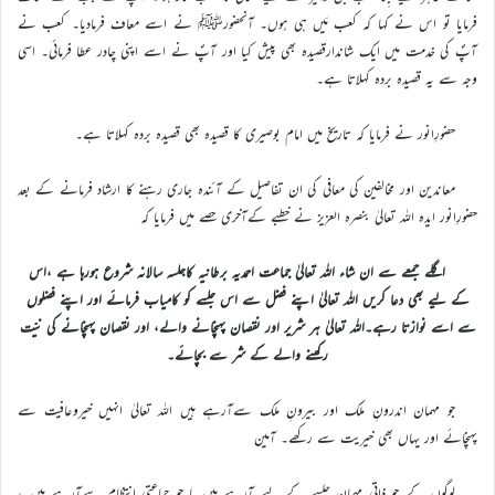
فرمایا تو اس نے کہا کہ کعب مَیں ہی ہوں۔ آنحضورﷺ نے اسے معاف فرمادیا۔ کعب نے
آپؐ کی خدمت میں ایک شاندارقصیدہ بھی پیش کیا اور آپؐ نے اسے اپنی چادر عطا فرمائی۔ اسی
وجہ سے یہ قصیدہ بردہ کہلاتا ہے۔
حضورِانور نے فرمایا کہ تاریخ میں امام بوصیری کا قصیدہ بھی قصیدہ بردہ کہلاتا ہے۔
معاندین اور مخالفین کی معافی کی ان تفاصیل کے آئندہ جاری رہنے کا ارشاد فرمانے کے بعد
حضورِانور ایدہ اللہ تعالیٰ بنصرہ العزیز نے خطبے کےآخری حصے میں فرمایا کہ
اگلے جمعے سے ان شاء اللہ تعالیٰ جماعت احمدیہ برطانیہ کاجلسہ سالانہ شروع ہورہا ہے ،اس
کے لیے بھی دعا کریں اللہ تعالیٰ اپنے فضل سے اس جلسے کو کامیاب فرمائے اور اپنے فضلوں
سے اسے نوازتا رہے۔اللہ تعالیٰ ہر شریر اور نقصان پہنچانے والے، اور نقصان پہنچانے کی نیّت
رکھنے والے کے شر سے بچائے۔
جو مہمان اندرونِ ملک اور بیرونِ ملک سےآرہے ہیں اللہ تعالیٰ انہیں خیروعافیت سے
پہنچائے اور یہاں بھی خیریت سے رکھے۔ آمین
لوگوں کے جو ذاتی مہمان جلسے کے لیے آرہے ہیں یا جو جماعتی انتظام سےآرہے ہیں ،