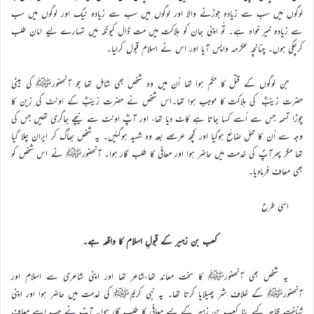
لوگوں میں سب سے زیادہ جوڑنے والا اور لوگوں میں سب سے زیادہ نیک اور لوگوں میں سب
سے زیادہ خیر خواہ ہے۔ تُو اپنی جان کو ہلاکت میں مت ڈال کیونکہ مَیں تمہارے لیے امان طلب
کرچکی ہوں۔ چنانچہ عکرمہ واپس آیا اور اس نے اسلام قبول کرلیا۔
جن لوگوں کے قتل کا حکم ہوا تھا اُن میں وہ شخص بھی شامل تھا جو آنحضورﷺ کی بیٹی
حضرت زینبؓ کی ہلاکت کا موجب ہوا تھا۔اس شخص نے حضرت زینبؓ کے اونٹ کی زِین کا
چوڑا تسمہ جس سے اُسے کسا جاتا ہے کاٹ دیا تھا، اور آپؓ اونٹ سے نیچے جاگری تھیں جس کی
وجہ سے اُن کا حمل ضائع ہوگیا اور کچھ عرصے بعد وہ شہید ہوگئیں۔ یہ شخص بھاگ کر ایران چلا گیا
تھا مگر پھرآپؐ کی خدمت میں حاضر ہوا اور معافی کا طلب گار ہوا۔ آنحضورﷺ نے اس شخص کو
بھی معاف فرمادیا۔
اسی طرح
کعب بن زہیر کے قبولِ اسلام کا واقعہ ہے۔
یہ شخص بھی آنحضورﷺ کا سخت معاند تھا،شاعر تھا اور اپنی شاعری سے اسلام اور
آنحضورﷺ کے خلاف شر پھیلایا کرتا تھا۔ یہ نبی کریمﷺ کی خدمت میں حاضر ہوا اور اپنی
شناخت ظاہر کیے بِنا کعب بن زہیر کے لیے معافی کا طلب گار ہوا۔ آپؐ نے جب اسے معاف