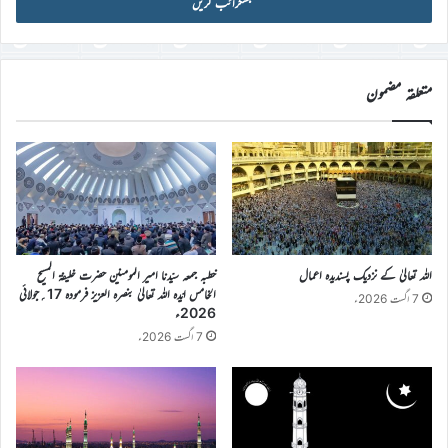
آئی
ڈی
درج
کریں
متعلقہ مضمون
اللہ تعالیٰ کے نزدیک پسندیدہ اعمال
خطبہ جمعہ سیّدنا امیر المومنین حضرت خلیفۃ المسیح
الخامس ایّدہ اللہ تعالیٰ بنصرہ العزیز فرمودہ 17؍جولائی
7 اگست 2026ء
2026ء
7 اگست 2026ء