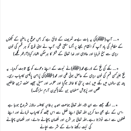
٭… آپ(ﷺ)کی یہ بات بےحد تعریف کے لائق ہے کہ جس موقع پر ماضی کے مکینوں
کے مظالم کی یاد آپ کو انتقام لینے پر اُکسا سکتی تھی، آپ نے اپنی فوج کو ہر قسم کی خون
ریزی سے منع فرمایا اور عاجزی اور خدا تعالیٰ کے شکر کا ہرممکن اظہار کیا(آرتھر گلمے)
٭… مکے کی فتح کے ذریعےمحمد(ﷺ)نے نبوت کے اپنے دعوے کو سچ ثابت کردیا۔ یہ
فتح بغیرکسی قسم کی خون ریزی کے حاصل ہوئی تھی اور محمد(ﷺ)کی پُرامن پالیسی کامیاب رہی۔
چند ہی سالوں میں مکے میں بُت پرستی کا خاتمہ ہوگیا اور عکرمہ اور سہیل جیسے سخت ترین مخالفین
مخلص اور پُرجوش مسلمان بن گئے(کیرن آرم سٹرانگ)
٭… اگلے جمعے سے ان شاء اللہ تعالیٰ جماعت احمدیہ برطانیہ کاجلسہ سالانہ شروع ہورہا ہے
،اس کے لیے بھی دعا کریں اللہ تعالیٰ اپنے فضل سے اس جلسے کو کامیاب فرمائے اور اپنے
فضلوں سے اسے نوازتا رہے۔اللہ تعالیٰ ہر شریر اور نقصان پہنچانے والے، اور نقصان پہنچانے
کی نیّت رکھنے والے کے شر سے بچائے