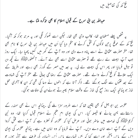
فتح مکہ کی تفاصیل میں
عبداللہ بن ابی سرح کے قبولِ اسلام کا بھی تذکرہ ملتا ہے۔
یہ شخص پہلے مسلمان تھا، کاتبِ وحی بھی تھا۔ لیکن اسے ٹھوکر لگی اور یہ مرتد ہوکر مکہ آگیا۔
فتح مکہ کے موقع پرجن لوگوں کو قتل کرنے کا حکم دیا گیا اُن میں عبداللہ بن ابی سرح کا نام بھی
تھا، مگر حضرت عثمانؓ نے اسے پناہ دے دی اور وہ آپؓ کے گھر میں کہیں چھپا رہا۔ ایک روز
جب آپؐ بیعت لے رہے تھے تو حضرت عثمانؓ اسے بھی لے آئے۔ آنحضورﷺ نے کچھ دیر
تو تامل فرمایا اور پھر اس کی بیعت لے لی۔ یہ بعد میں مصر کے گورنر بھی رہے اور افریقہ کے
ایک علاقے کو فتح کرنے والے تھے۔ حضرت عثمانؓ کے رضاعی بھائی تھے مگر آپؓ کی شہادت
کے بعد فتنوں سے الگ ہوگئے تھے۔ ذکر آتا ہے کہ انہوں نے دعا کی تھی کہ ان کا آخری عمل
نماز ہو چنانچہ ایک روز صبح کی نماز کے وقت سلام پھیرتے ہوئےان کی وفات ہوگئی۔
عکرمہ بن ابو جہل کو بھی یقین تھا کہ اسے ضرور سزا ملے گی ۔چنانچہ اس نے بھی سمندر کے
راستےسے یمن جانے کا فیصلہ کیا۔ اس کی بیوی ام حکیم نے اسلام قبول کرلیا تھا، وہ نبی
کریمﷺ کی خدمت میں حاضر ہوئی اور عرض کیا کہ عکرمہ کو خطرہ ہے کہ آپؐ اسے قتل کروا
دیں گے آپؐ اسے امان دے دیں۔ آپؐ نے فرمایا کہ وہ امان میں ہے۔ چنانچہ عکرمہ کی بیوی
اس کے پاس پہنچی اور اسے کہا کہ مَیں تمہارے پاس اُس انسان کی طرف سے آئی ہوں جو