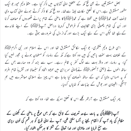
بعض مستشرقین نے بھی فتح مکہ کے متعلق اپنی کتابوں میں ذکر کیا ہے۔ مثلاً ولیم میور جو ایک
مشہور مستشرق ہے۔اس کا تعلق سکاٹ لینڈ سےتھا۔ وہ فتح مکہ کا ذکر کرتے ہوئے اپنی کتاب دی
لائف آف محمد(ﷺ) میں لکھتا ہے کہ محمد(ﷺ)کا ماضی کے تمام پرانے قصوروں کو معاف کرنا
اور اُن کی تمام چھوٹی بڑی تکالیف کو فراموش کردینا دراصل آپ(ﷺ) کے اپنے فائدے
کےلیے تھا لیکن اس کے لیے ایک بڑے اور گداز دل کی ضرورت ہوتی ہے۔
اسی طرح ولیم منٹگمری، جو ایک سکاٹش مستشرق تھا اور اس نے اسلام اور نبی اکرمﷺ
کے خلاف بہت سخت باتیں کی ہیں وہ کہتا ہےکہ مکّہ کے رؤساء کو مسلمان ہونے پر مجبور نہیں کیا
گیا، یہ رؤساء اور دیگر بہت سے لوگ کفر پر قائم رہے۔ سب سے بڑھ کر وہ مہارت جس کے
ساتھ انہوں نے (یعنی آنحضورﷺ نے)اپنی سربراہی میں موجود اتحاد کو سنبھالا اور تقریباً تمام افراد
کو یہ احساس دلایا کہ ان کے ساتھ انصاف کیا جارہا ہے اس چیز نے اسلامی معاشرے میں ہم
آہنگی، اطمینان اور جوش کے جذبات کو نمایاں کردیا۔
پھر ایک مستشرق ہے آرتھر گلمے اس کا تعلق امریکہ سے تھا، وہ کہتا ہے کہ
آپ(ﷺ)کی یہ بات بےحد تعریف کے لائق ہے کہ جس موقع پر ماضی کے مکینوں کے
مظالم کی یاد آپ کو انتقام لینے پر اُکسا سکتی تھی، آپ نے اپنی فوج کو ہر قسم کی خون ریزی
سے منع فرمایا اور عاجزی اور خدا تعالیٰ کے شکر کا ہرممکن اظہار کیا۔