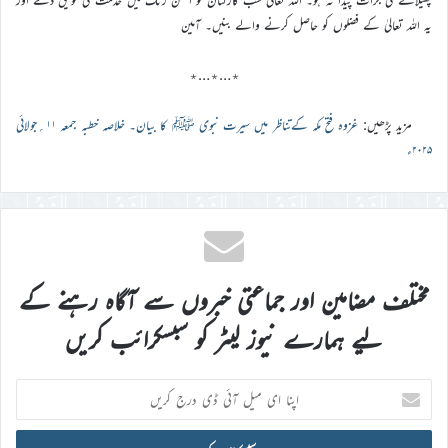
یہ اللہ تعالیٰ کے فضلوں کو حاصل کرنے والے بنیں۔ آمین
٭…٭…٭
مزید پڑھیں:
غزوہ فتح مکہ کےتناظر میں سیرت نبوی ﷺ کا بیان۔ خلاصہ خطبہ جمعہ ۱۱؍جولائی
۲۰۲۵ء
مختلف مضامین اور جماعتی خبروں سے آگاہ رہنے کے
لیے ہمارے نیوز لیٹر کو سبسکرائب کریں
اپنا
ای
میل