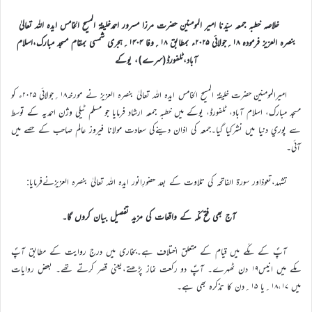
خلاصہ خطبہ جمعہ سیّدنا امیر المومنین حضرت مرزا مسرور احمدخلیفۃ المسیح الخامس ایدہ اللہ تعالیٰ
بنصرہ العزیز فرمودہ ۱۸؍جولائی ۲۰۲۵ء بمطابق ۱۸؍وفا ۱۴۰۴؍ہجری شمسی بمقام مسجد مبارک،اسلام
آباد،ٹلفورڈ(سرے)، یوکے
اميرالمومنين حضرت خليفة المسيح الخامس ايدہ اللہ تعاليٰ بنصرہ العزيز نے مورخہ۱۸؍جولائی ۲۰۲۵ء کو
مسجد مبارک، اسلام آباد، ٹلفورڈ، يوکے ميں خطبہ جمعہ ارشاد فرمايا جو مسلم ٹيلي وژن احمديہ کے توسط
سے پوري دنيا ميں نشرکيا گيا۔جمعہ کي اذان دينےکي سعادت مولانا فیروز عالم صاحب کے حصے ميں
آئي۔
تشہد،تعوذاور سورة الفاتحہ کی تلاوت کے بعد حضورِانور ایدہ اللہ تعالیٰ بنصرہ العزیزنےفرمایا:
آج بھی فتح مکّہ کے واقعات کی مزید تفصیل بیان کروں گا۔
آپؐ کے مکّے میں قیام کے متعلق اختلاف ہے۔بخاری میں درج روایت کے مطابق آپؐ
مکے میں انیس۱۹ دن ٹھہرے۔ آپؐ دو رکعت نماز پڑھتے،یعنی قصر کرتے تھے۔ بعض روایات
میں ۱۸،۱۷؍یا ۱۵؍دن کا تذکرہ بھی ہے۔