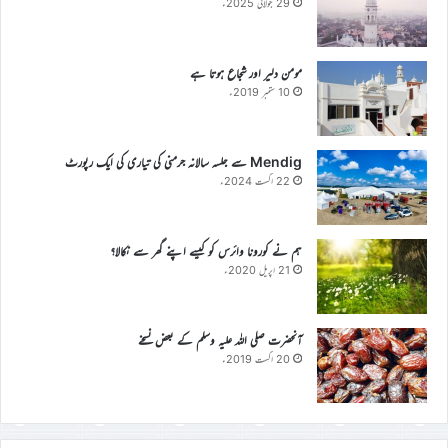
29 جولائی 2025ء
مومن دلیر اور شجاع ہوتا ہے
10 ستمبر 2019ء
Mendig سے جلسہ سالانہ جرمنی کی تیاری کی ایک رپورٹ
22 اگست 2024ء
ہم نے کورونا وائرس کو کیسے اپنے گھر سے نکالا؟
21 اپریل 2020ء
آنحضرت صلی اللہ علیہ وسلم کے بعض نسخے
20 اگست 2019ء