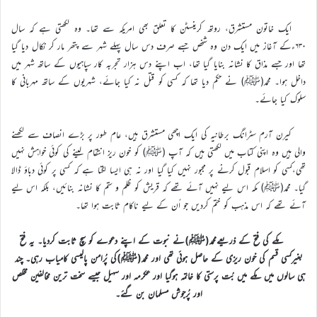
ایک خاتون مستشرق، روتھ کرینسٹن کا تعلق بھی امریکہ سے تھا۔ وہ لکھتی ہے کہ سال
۶۳۰ءکے آغاز میں ایک دن وہ شخص جسے صرف دس سال پہلے شہر سے پتھر مار کر نکال دیا گیا
تھا اور جسے مذاق کا نشانہ بنایا گیا تھا، اب اپنے دس ہزار تجربہ کار سپاہیوں کے ساتھ شہر میں
داخل ہوا۔ محمد(ﷺ) نے حکم دیا تھا کہ کسی کو قتل نہ کیا جائے، شہریوں کے ساتھ مہربانی کا
سلوک کیا جائے۔
کیرن آرم سٹرانگ برطانیہ کی ایک اچھی مستشرق ہیں، عام طور پر بڑے انصاف سے لکھنے
والی ہیں وہ اپنی کتاب میں لکھتی ہیں کہ آپ (ﷺ) کو خون ریز انتقام لینے کی کوئی خواہش نہیں
تھی،کسی کو اسلام قبول کرنے پر مجبور نہیں کیا گیا اور نہ ہی ایسا لگتا ہے کہ کسی پر کوئی دباؤ ڈالا
گیا۔ محمد(ﷺ) مکہ اس لیے نہیں آئے تھے کہ قریش کو ظلم و ستم کا نشانہ بنائیں، بلکہ اس لیے
آئے تھے کہ اس مذہب کو ختم کردیں جو اُن کے لیے ناکام ثابت ہوا تھا۔
مکے کی فتح کے ذریعےمحمد(ﷺ)نے نبوت کے اپنے دعوے کو سچ ثابت کردیا۔ یہ فتح
بغیرکسی قسم کی خون ریزی کے حاصل ہوئی تھی اور محمد(ﷺ)کی پُرامن پالیسی کامیاب رہی۔ چند
ہی سالوں میں مکے میں بُت پرستی کا خاتمہ ہوگیا اور عکرمہ اور سہیل جیسے سخت ترین مخالفین مخلص
اور پُرجوش مسلمان بن گئے۔