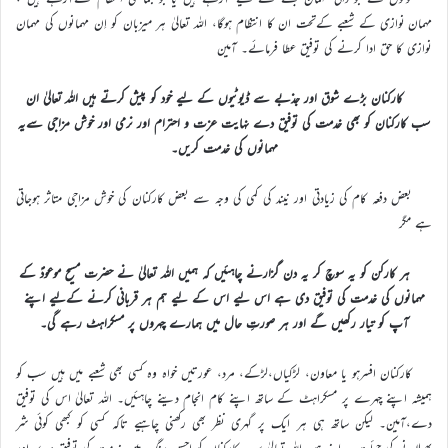
مہمان نوازی کے شعبے کےتحت ان کا انتظام ہوگا، اللہ تعالیٰ ہر میزبان کو اِن مہمانوں کی مہمان
نوازی کا حق ادا کرنے کی توفیق عطا فرمائے۔ آمین
کارکنان بڑے شوق اور جذبے سے ڈیوٹیوں کے لیے خود کو پیش کرتے ہیں اللہ تعالیٰ ان
سب کارکنان کو بھی خدمت کی توفیق دے نہایت عزت و احترام اور نرمی اور خوش مزاجی سےیہ
مہمانوں کی خدمت کریں۔
بعض دفعہ کام کی زیادتی اور نیند کی کمی کی وجہ سے بعض کارکنان کی خوش مزاجی متاثر ہوجاتی
ہے مگر
ہر کارکن کو یہ سوچ کر یہ دن گزارنے چاہئیں کہ ہمیں اللہ تعالیٰ نے حضرت مسیح موعودؑ کے
مہمانوں کی خدمت کی توفیق دی ہے اس لیے اس کے لیے ہم ہر قربانی کرنے کےلیے اپنے
آپ کو تیار رکھیں گے اور ہر صورتِ حال میں ہمارے چہروں پر مسکراہٹ رہے گی۔
کارکنان افسرہو یا معاون، لڑکیاں،لڑکے، مرد، عورتیں خواہ وہ کسی بھی شعبے میں ہیں سب کو
ہمیشہ اپنے چہرے پر مسکراہٹ کے ساتھ اپنے کام انجام دینے چاہئیں۔ اللہ تعالیٰ اس کی توفیق
دے،آمین۔ لیکن ساتھ ہی ہر ایک پر گہری نظر بھی رکھنی چاہیے تاکہ کسی کو کبھی کوئی شر
پھیلانے کی جرأت پیدا نہ ہو۔ اللہ تعالیٰ سب کارکنان کو احسن رنگ میں خدمت کی توفیق دے اور