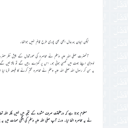
لیکن ایمان بہرحال ابھی بھی پوری طرح قائم نہیں ہواتھا۔
آنحضرت صلی اللہ علیہ وسلم نے محاصرہ کی صورتحال کے پیش نظر حضرت نَوْ
لومڑی اپنے بھٹ میں گھسی ہوئی ہو۔ اس پر کھڑے رہیں گے تو پکڑ لیں گے ا
یہ سن کر رسول اللہ صلی اللہ علیہ وسلم نے محاصرہ ختم کرنے کا فیصلہ فرما لیا
معلوم ہوتا ہے کہ درحقیقت صرف مشورہ کے نتیجہ میں نہیں بلکہ اللہ تعال
نے یہ محاصرہ اٹھا لیا۔ ورنہ آپ صلی اللہ علیہ وسلم کی جنگی مہمات میں یہ 