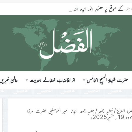
حضرت خلیفۃ المسیح الخامس
از افاضاتِ خلفائے احمدیت
عالمی خبریں
رہ العزیز
/
خطبہ جمعہ
/
خطبہ جمعہ سیّدنا امیر المومنین حضرت مرزا
ر2025ء