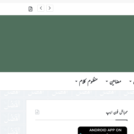
جلسہ سالانہ برطانیہ ۲۰۲۶ء کے موقع پر حضورِ انور ایّدہ الله تعالیٰ بنصرہ العزیز کی مختلف ممالک کے وفود، مہمانان ، نَو مبائعین اور نمائندگان سے ملاقاتوں اور بصیرت افروز راہنمائی کا مختصر اجمالی خاکہ
گذشتہ شمارے
مضامین
منظوم کلام
موبائل فون ایپ