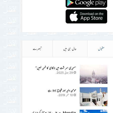
مقبول
حال ہی میں
تبصرے
’’میری سر شت میں ناکامی کا خمیر نہیں‘‘
29 جولائی 2025ء
مومن دلیر اور شجاع ہوتا ہے
10 ستمبر 2019ء
Mendig سے جلسہ سالانہ جرمنی کی تیاری