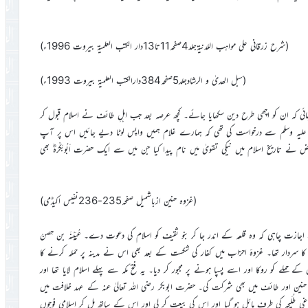
(شرح زرقانی علی مواہب اللدنیۃجلد4صفحہ11تا13دار الکتب العلمیۃ بیروت 1996ء)
(سبل الھدیٰ و الرشادجلد5صفحہ384دارالکتب العلمیۃ بیروت 1993ء)
ئی کہ ان کو اچھی طرح دین سکھایا جائے۔ کچھ عرصہ بعد جب اہلِ طائف نے اسلام قبول کر
لہ علیہ وسلم سے درخواست کی تھی کہ ہمارے غلام ہمیں واپس لوٹا دیے جائیں اس پر آپ
 تاریخ اسلام میں نیکی تقویٰ میں نام پیدا کیا جن میں سے ایک حضرت اَبُوبَکْرَہؓ بھی
(غزوہ حنین ازباشمیل صفحہ235-236نفیس اکیڈمی)
م سے اجازت چاہی کہ وہ قلعہ کے اندر جا کر بنو ثقیف کو اسلام کی دعوت دے۔ عُیَیْنَہ بن حِصنْ
 کا سردار تھا۔ غزوۂ احزاب میں کفار کی شکست کے بعد بھی اس نے مدینہ پر حملہ کرنے کا
ے حملے کو روکا اور اسے پسپا ہونے پر مجبور کر دیا۔ یہ فتح مکہ سے پہلے اسلام لایا تھا اور
 حنین اور طائف میں بھی شرکت کی۔ حضرت ابوبکر رضی اللہ تعالیٰ عنہ کے عہد خلافت میں
اغی طُلَیحہ کی طرف مائل ہو گیا اور اس کی بیعت کر لی اور اس کے ساتھ مل کر اسلامی فوجوں