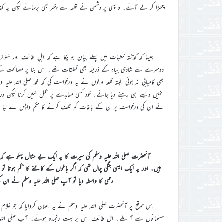
چھڑا کر لے آئے۔ واپسی پر دشمن نے قلعہ سے پتھر بھی برسائے لیکن یہ ک
جیسا کہ گذشتہ خطبات میں پہلے بیان ہو چکا ہے کہ اہلِ طائف اور ھَ
دوسرے سے شادی بیاہ کے ذریعہ بھی تعلقات تھے۔ اس بنا پر مصالحت کے لیے 
بھی کامیابی نہ ہوئی البتہ قلعہ والوں نے یہ درخواست کی کہ محمد صلی اللہ علی
انہیں ویسے ہی رہنے دیا جائے۔ خود کسی معاہدے پر عمل نہیں کرنا لیکن درخ
نے ان کی درخواست پر ان کے باغات کو تلف کرنے کا حکم واپس لے لیا ت
آنحضرت صلی اللہ علیہ وسلم کی سیرت کا یہ ایک بے مثال پہلو ہے کہ آ
ہیں۔ اور یہ ایک ایسی جنگی چال تھی کہ اگر باغوں کے کاٹنے کا حکم ہوتا تو 
رحمی کا واسطہ دیا تو آپ صلی اللہ علیہ وسلم نے ان ک
اس موقع پر آنحضرت صلی اللہ علیہ وسلم نے یہ اعلان کروایا کہ جو غلام
مسلمانوں سے آ ملے۔ اہل طائف اس پر بہت رنجیدہ ہوئے۔ آپ صلی اللہ