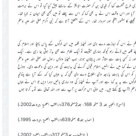
طرح شکست کھا کر قیدی بن کر حضرت ابوبکرؓ کے سامنے پیش کیا گیا تو اس نے ندامت
 آیا اور اس وقت اس نے یہ بھی کہا کہ اس سے پہلے تو میں کبھی بھی ایمان نہ لایا تھا۔
 کا مشہور جنگجو اور سردار تھا۔ اس کے متعلق آتا ہے کہ نبی اکرم صلی اللہ علیہ وسلم
 نے اس کو اجازت دے دی اور عُیَیْنَہ قلعہ میں ان لوگوں کے پاس پہنچا اور اسلام کی
قلعہ میں ڈٹے رہو کیونکہ ہماری حیثیت تو ایک غلام سے بھی بدتر ہوتی جا رہی ہے۔ ایک
ور نہ کسی بات سے متاثر اور پریشان ہونا۔ جب عُیَیْنَہ واپس رسول اللہ صلی اللہ علیہ وسلم
؟ اس نے کہا میں نے انہیں اسلام قبول کرنے کی ہدایت کی اور دین کی دعوت دی۔ دوزخ
وسلم کو اس کی بابت بذریعہ وحی اطلاع دے دی تھی کہ یہ وہاں کیا کہہ کے آیا ہے چنانچہ
گوں سے یہ یہ کہا ہے اور آپ نے عُیَیْنَہ کی وہ ساری باتیں دہرا دیں جو اس نے وہاں
 علیہ وسلم !آپ سچ کہتے ہیں۔ میں اپنی اس حرکت پر آپ سے اور اللہ تعالیٰ سے توبہ کرتا ہوں
(السیرۃ الحلبیہ جلد 3 صفحہ 168، جلد2صفحہ376دارالکتب العلمیۃ بیروت2002ء)
( اصابہ جلد4 صفحہ639دارالکتب العلمیۃ بیروت 1995ء)
( الاستیعاب جلد3صفحہ317دارالکتب العلمیۃ 2002ء)