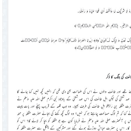
حْدَہٗ لَا شَرِيْکَ لَہٗ وَأَشْھَدُ أَنَّ مُحَمَّدًا عَبْدُہٗ وَ رَسُوْلُہٗ۔
الشَّيْطٰنِ الرَّجِيْمِ۔ بِسۡمِ اللّٰہِ الرَّحۡمٰنِ الرَّحِیۡمِ﴿۱﴾
اَلۡحَمۡدُلِلّٰہِ رَبِّ الۡعٰلَمِیۡنَ ۙ﴿۲﴾ الرَّحۡمٰنِ الرَّحِیۡمِ ۙ﴿۳﴾ مٰلِکِ یَوۡمِ الدِّیۡنِ ؕ﴿۴﴾إِیَّاکَ نَعۡبُدُ وَ إِیَّاکَ نَسۡتَعِیۡنُ ؕ﴿۵﴾ اِہۡدِنَا الصِّرَاطَ الۡمُسۡتَقِیۡمَ ۙ﴿۶﴾ صِرَاطَ الَّذِیۡنَ أَنۡعَمۡتَ
وۡبِ عَلَیۡہِمۡ وَ لَا الضَّآلِّیۡنَ﴿۷﴾
ئف کی جنگ کا ذکر
 تھے اور طائف والوں نے اس کی ضمانت بھی دی تھی کہ انہیں کچھ نہیں کہا جائے گا
ہد شکنی کی لیکن اہلِ طائف کی اس عہد شکنی کے باوجود نبی اکرم صلی اللہ علیہ وسلم نے
نْظَلَہ بِنْ رَبِیعکو اہلِ طائف کی طرف بھیجا۔ وہ جب قلعہ کے قریب پہنچے اور بات چیت
 کہا کہ تم لوگ مصالحت چاہتے ہو کہ نہیں؟ وہ لوگ کچھ کہنے کی بجائے حضرت حَنْظَلَہ پر حملہ
نحضرت صلی اللہ علیہ وسلم نے فرمایا کون ہے جو حَنْظَلَہ کو بچا کر لائے گا؟ اس کو
 گا۔ اس پر حضرت عباسؓ دوڑتے ہوئے گئے اور مشرکین کے چنگل سے حضرت حَنْظَلَہ کو