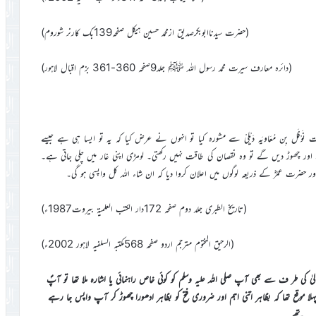
(حضرت سیدناابوبکرصدیق ازمحمد حسین ہیکل صفحہ139بک کارنر شوروم)
(دائرہ معارف سیرت محمد رسول اللہ ﷺ جلد9صفحہ 360-361 بزم اقبال لاہور)
فَل بِن مُعَاویَہ دَیْلِیْ سے مشورہ کیا تو انہوں نے عرض کیا کہ یہ تو ایسا ہی ہے جیسے
ور چھوڑ دیں گے تو وہ نقصان کی طاقت نہیں رکھتی۔ لومڑی اپنی غار میں چلی جاتی ہے۔
 اور حضرت عمرؓ کے ذریعہ لوگوں میں اعلان کروا دیا کہ ان شاء اللہ کل واپسی ہو گی۔
(تاریخ الطبری جلد دوم صفحہ 172دار الکتب العلمیۃ بیروت1987ء)
(الرحیق المختوم مترجم اردو صفحہ 568مکتبہ السلفیہ لاہور 2002ء)
یٰ کی طر ف سے بھی آپ صلی اللہ علیہ وسلم کو کوئی خاص راہنمائی یا اشارہ ملا تھا تو آپؐ
پہلا موقع تھا کہ بظاہر اتنی اہم اور ضروری فتح کو بظاہر ادھورا چھوڑ کر آپ واپس جا رہے
تھے۔