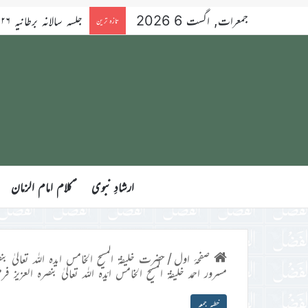
جمعرات, اگست 6 2026
تازہ ترین
ارشادِ نبوی
ؑکلام امام الزمان
صفحۂ اول
/
حضرت خلیفۃ المسیح الخامس ایدہ اللہ تعالیٰ بنص
مسرور احمد خلیفۃ المسیح الخامس ایّدہ اللہ تعالیٰ بنصرہ العزیز فرمودہ 19؍ستمب
خطبہ جمعہ