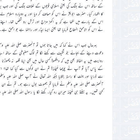
کے ساتھ اس نے جنگ کی یعنی اسلامی فوجوں کے خلاف جنگ کی اور جب بری 
کا اظہار کیا۔ حضرت ابوبکرؓ نے اس کو معاف کر دیا اور یہ دوبارہ اسلام لے
اس کے بارے میں لکھا ہے کہ یہ اکھڑ مزاج اور ترش رو شخص تھا۔ اپنے قبیلے
نے اس کو الاحمق المطاع فرمایا تھا یعنی ایسا لیڈر اور راہنما ہے جو احمق ہے۔
بہرحال جب اس نے کہا کہ میں جاتا ہوں تو آنحضرت صلی اللہ علیہ وسلم
دعوت دینے کے بجائے بنو ثقیف سے کہنے لگا تم لوگ مضبوطی کے ساتھ اپنے 
روایت میں یہ الفاظ بھی ہیں کہ دیکھو! کسی حال میں بھی اپنا قلعہ نہ چھوڑنا ا
کے پاس آیا تو آپ نے پوچھا عُیَیْنَہ! تم نے ان لوگوں سے کیا کہا تھا
سے ڈرایا اور جنت کا راستہ بتلایا جبکہ اللہ تعالیٰ نے آپ صلی اللہ علیہ 
آنحضرت صلی اللہ علیہ وسلم نے فرمایا تم جھوٹ بول رہے ہو۔ تم نے ان لو
کہی تھیں۔ یہ سنتے ہی عُیَیْنَہ حیران رہ گیا۔ کہنے لگا یا رسول اللہ صلی اللہ