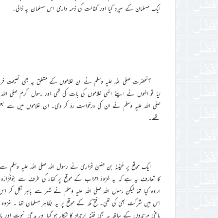
ایک مسلمان کے سپرد کیا اور کفالت کی ذمہ داری اس مسلمان پہ ڈالی۔
آنحضرت صلی اللہ علیہ وسلم نے ان غلاموں کے متعلق یہ بھی نصیحت فرما
لیا تو انہوں نے اپنے انہی غلاموں کی بات کی تھی اور رسول اکرم صلی ال
صلی اللہ علیہ وسلم نے ان کی درخواست ردّ کر دی۔ ان غلاموں میں سے بعض نے
تھے۔
ایک موقع پر عُیَیْنَہ بن حِصْنْ فَزَارِی نے رسول اللہ صلی اللہ علیہ وسل
کا تعارف یہ ہے کہ یہ غزوۂ احزاب کے موقع پر کفار کی طرف سے بنوفَزَارَہ
ارادہ کیا تھا لیکن رسول اللہ صلی اللہ علیہ وسلم نے شہر سے باہر نکل کر اس ک
اس میں شرکت بھی کی تھی۔ فتح مکہ کے موقع پر یہ بظاہر مسلمان تھا ۔ غزوہ
باغی مرتدوں کے ساتھ یہ بھی فتنہ ارتداد کا شکار ہو گیا اور مدعی نبوت اور ب