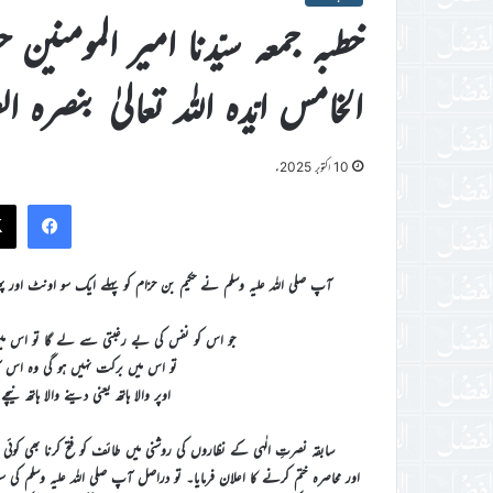
خطبہ جمعہ سیّدنا امیر المومنین 
الخامس ایّدہ اللہ تعالیٰ بنصرہ العزیز فرمو
10 اکتوبر 2025ء
ook
آپ صلی اللہ علیہ وسلم نے حکیم بن حزام کو پہلے ایک سو اونٹ اور پھر 
جو اس کو نفس کی بے رغبتی سے لے گا تو اس میں
تو اس میں برکت نہیں ہو گی وہ اس آ
اوپر والا ہاتھ یعنی دینے والا ہاتھ ن
سابقہ نصرتِ الٰہی کے نظاروں کی روشنی میں طائف کو فتح کرنا بھی کوئی زی
اور محاصرہ ختم کرنے کا اعلان فرمایا۔ تو دراصل آپ صلی اللہ علیہ وسلم کی 