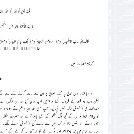
أَشْھَدُ أَنْ لَّا إِلٰہَ إِلَّا اللّٰہُ وَ
أَمَّا بَعْدُ فَأَعُوْذُ بِاللّٰہِ مِنَ 
عَلَیۡہِمۡ ۬ۙ غَیۡرِ الۡمَغۡضُ
گذشتہ خطبات میں
طا
ہو رہا تھا۔ اس موقع پر ایک صحابی جو ان سے بات کرنے کے لیے گئے
لیکن جب وہ قلعہ کے قریب گئے تو انہیں شہید کر دیا گیا اور ان لوگوں نے ع
مصالحت کی کوشش ترک نہیں فرمائی۔ آپ صلی اللہ علیہ وسلم نے دوبارہ حضرت حَ
کا پیغام بھیجا تو ان کے کچھ لوگ گفتگو کے لیے باہر آئے اور حضرت حَنْظَلَہ نے
آور ہوئے اور انہیں پکڑ کر قلعہ میں لے جانے کی کوشش کرنے لگے۔ اس پر آ
ہمارے تمام مجاہدین جتنا اجر اور ثواب ملے گا جو بھی ان کو لے کے آئے