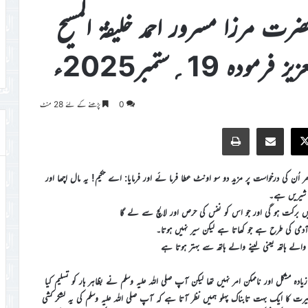
حضرت مرزا مسرور احمد خلیفۃ المسیح
دہ 19؍ستمبر2025ء
0
پڑھنے کے لئے 28 منٹ
Print
Share via Email
Faceb
X
اُن کی درخواست پر مزید دو سو اونٹ عطا فرما ئے اور فرمایا: اے حکیم! یہ مال اچھا اور
شیریں ہے۔
 برکت ہو گی اور جو اس کو نفس کی حرص اور لالچ سے لے گا
دمی کی طرح ہے جو کھاتا ہے لیکن سیر نہیں ہوتا۔
یچے والے ہاتھ یعنی لینے والے ہاتھ سے بہتر ہوتا ہے
ادہ مشکل اور ناممکن امر نہیں تھا لیکن آپ صلی اللہ علیہ وسلم نے بظاہر ہار کو تسلیم کیا
سیرت کا ایک بہت تابناک پہلو ہمیں نظر آتا ہے کہ آپ صلی اللہ علیہ وسلم کی یہ لشکر کشی