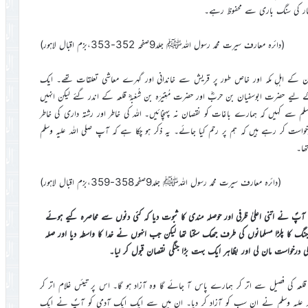
فار کی سنگ باری سے محفوظ رہے۔
(دائرہ معارف سیرت محمد رسول اللہﷺ جلد9صفحہ 352-353،بزم اقبال لاہور)
وَازن کے اہلِ مکہ اور خاص طور پر قریش سے خاندانی اور گہرے معاشی تعلقات تھے۔ ایک
حضرت ابوسفیان بن حربؓ اور حضرت مُغِیْرَہ بن شُعْبہؓ قلعہ کے اندر گئے لیکن انہیں
ہ وسلم سے کہیں کہ ہمارے باغات کو نقصان نہ پہنچائیں۔ اللہ کی خاطر اور رشتہ داری کی خاطر
واست کر رہے ہیں کہ ہم پر رحم کیا جائے۔ یہ ذکر ہو چکا ہے کہ آپ صلی اللہ علیہ وسلم
ھا۔
(دائرہ معارف سیرت محمد رسول اللہﷺ جلد9صفحہ358-359،بزم اقبال لاہور)
پؐ نے اتنی اعلیٰ ظرفی اور حوصلہ مندی کا ثبوت دیا کہ کئی دنوں سے محاصرہ کیے ہوئے
جنگ کا پلڑا مسلمانوں کی طرف جھک سکتا تھا لیکن جب انہوں نے خدا کا واسطہ دیا اور صلہ
ی درخواست مان لی اور بظاہر ایک بہت بڑا جنگی نقصان قبول کر لیا۔
 قلعہ کی فصیل سے اتر کر ہمارے پاس آ جائے گا وہ آزاد ہو گا۔ اس پر تیئس غلام اتر کر
 علیہ وسلم نے ان سب کو آزاد کر دیا۔ ان میں سے ایک ایک آدمی کو آپؐ نے ایک