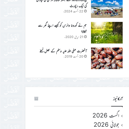
کی ایک رپورٹ
22 اگست 2024ء
ہم نے کورونا وائرس کو کیسے اپنے گھر سے
نکالا؟
21 اپریل 2020ء
آنحضرت صلی اللہ علیہ وسلم کے بعض نسخے
20 اگست 2019ء
آرکائیوز
اگست 2026
جولائی 2026