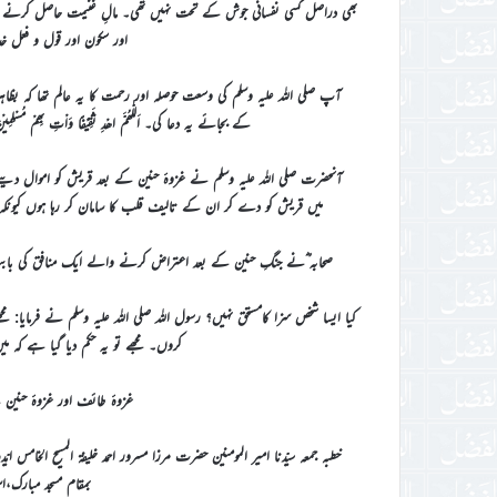
بھی دراصل کسی نفسانی جوش کے تحت نہیں تھی۔ مالِ غنیمت حاصل کرنے یا 
اور سکون اور قول و فعل خ
آپ صلی اللہ علیہ وسلم کی وسعت حوصلہ اور رحمت کا یہ عالم تھا کہ ب
کے بجائے یہ دعا کی۔ اَللّٰھُمَّ اھْدِ ثَقِیْفًا وَاْتِ بِھ
آنحضرت صلی اللہ علیہ وسلم نے غزوۂ حنین کے بعد قریش کو اموال دینے کی ایک حکمت بیان ک
میں قریش کو دے کر ان کے تالیف قلب کا سامان کر رہا ہوں کیونکہ 
صحابہ ؓنے جنگِ حنین کے بعد اعتراض کرنے والے ایک منافق کی بابت ک
کیا ایسا شخص سزا کامستحق نہیں؟ رسول اللہ صلی اللہ علیہ وسلم نے فرمایا:
کروں۔ مجھے تو یہ حکم دیا گیا ہے کہ
غزوۂ طائف اور غزوۂ حنین
بمقام مسجد مبارک،