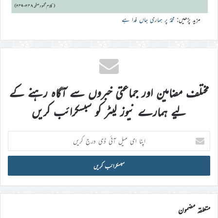
مزید پڑھیں:
محمدؐ پر ہماری جاں فدا ہے
مختلف مضامین اور جماعتی خبروں سے آگاہ رہنے کے
لیے ہمارے نیوز لیٹر کو سبسکرائب کریں
اپنا
ای
میل
آئی
ڈی
درج
کریں
متعلقہ مضمون