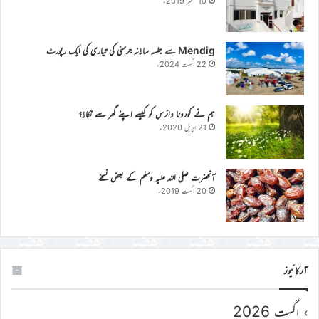
10 ستمبر 2019ء
Mendig سے جلسہ سالانہ جرمنی کی تیاری کی ایک رپورٹ
22 اگست 2024ء
ہم نے کورونا وائرس کو کیسے اپنے گھر سے نکالا؟
21 اپریل 2020ء
آنحضرت صلی اللہ علیہ وسلم کے بعض نسخے
20 اگست 2019ء
آرکائیوز
اگست 2026