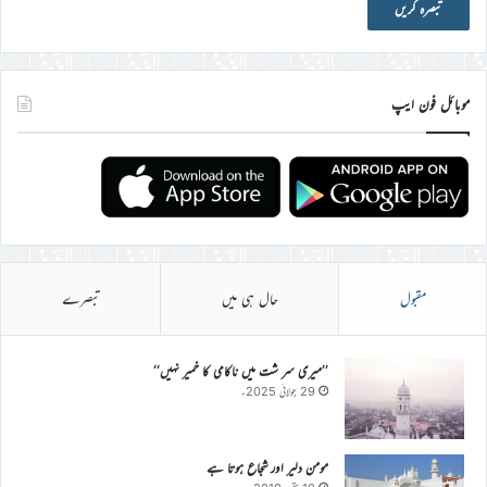
موبائل فون ایپ
مقبول
حال ہی میں
تبصرے
’’میری سر شت میں ناکامی کا خمیر نہیں‘‘
29 جولائی 2025ء
مومن دلیر اور شجاع ہوتا ہے