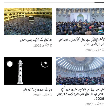
آنحضورﷺ کی بے مثال شکرگزاری۔ خلاصہ خطبہ
اللہ تعالیٰ کے نزدیک پسندیدہ اعمال
جمعہ ۷؍اگست ۲۰۲۶ء
7 اگست 2026ء
7 اگست 2026ء
خطبہ جمعہ سیّدنا امیر المومنین حضرت خلیفۃ المسیح
دنیائے احمدیت میں آئندہ ہفتہ
الخامس ایّدہ اللہ تعالیٰ بنصرہ العزیز فرمودہ 17؍جولائی
7 اگست 2026ء
2026ء
7 اگست 2026ء