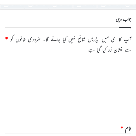
جواب دیں
آپ کا ای میل ایڈریس شائع نہیں کیا جائے گا۔
ضروری خانوں کو
*
سے نشان زد کیا گیا ہے
ت
ب
ص
ر
ہ
*
نام
*