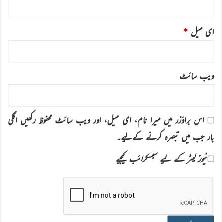
ای میل
*
ویب‌ سائٹ
اس براؤزر میں میرا نام، ای میل، اور ویب سائٹ محفوظ رکھیں اگلی
بار جب میں تبصرہ کرنے کےلیے۔
نیوز لیٹر کے لیے سبسکرائب کیجیے